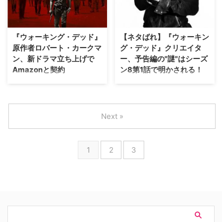
起こしたことが明らかとなった。
バウンド・エンターテインメント
米Deadlineなどが報じている。
が、フレデリック・ポール作の
【関連記事】ロバート・カークマ
SF小説「ゲイトウエイ」の映像
ン、新ドラマ立ち上げでAmazon
化を検討していることを、米
『ウォーキング・デッド』
【ネタばれ】『ウォーキン
と契約 …
Varietyが報じた。 【関連記事】
原作者ロバート・カークマ
グ・デッド』クリエイタ
『ウォーキング・デ…
ン、新ドラマ立ち上げで
ー、予告編の"謎"はシーズ
Amazonと契約
ン8第1話で明かされる！
世界で大ヒット中のサバイバル・
世界中で大ヒットしているサバイ
パニック・ドラマ『ウォーキン
バル・パニックドラマ『ウォーキ
グ・デッド』の原作者・製作総指
ング・デッド』。今秋からいよい
揮者として知られるロバート・カ
よシーズン8がスタートする本作
Next »
ークマン。その彼が、長年パート
だが、その新シーズンの予告編が
ナーシップを組んできた米ケーブ
先月開催されたサンディエゴ・コ
ル局AMCに代わり、Amazon
ミコンにて解禁された。この予告
1
2
3
Studiosと新規プロジェクトを立
編に映し出されたある謎につい
ち上げる独占契約を結んだこと
て、クリエイターのロバート・カ
を、米Hollywood Reporterな…
ークマンがコメント。米
Hollywood Repor…