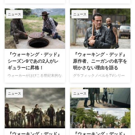
原作コミックスを下敷きに、ゾン
世界中で大ヒットしているサバイ
ビが蔓延る世紀末的な世界を描き
バルドラマ『ウォーキング・デッ
ニュース
ニュース
大ヒットとなっているドラマシリ
ド』。同作で主人公のリックを演
ーズ『ウォーキング・デッド』。
じていたアンドリュー・リンカー
シーズン6から悪役ニーガンを演
ンが降板することが決定的になっ
じているジェフリー・ディーン・
た。米Varietyなど複数のメディ
モーガンが、原作を読まない理由
アが報じている。 【関連記事】
について語っている。米CINEMA
【ネタばれ】『ウォーキング・デ
BLENDが報じた。 【関連記事】
ッド』印象的な"死に方"ランキン
『ウォーキング・デッド』
『ウォーキング・デッド』
『ウォーキング・デッド』原作
グ10 これまでアンドリューの降
シーズン9であの2人がレ
原作者、ニーガンの名字を
者、ニーガン…
板について…
ギュラーに昇格！
明かさない理由を語る
ウォーカーがはびこる世紀末的な
グラフィックノベルをTVシリー
世界を描き、世界中で大ヒットし
ズ化し、世界中で大ヒットを飛ば
ているサバイバル・パニックドラ
している『ウォーキング・デッ
ニュース
ニュース
マ『ウォーキング・デッド』にゲ
ド』。本作の原作者であるロバー
スト出演していた二人が、次のシ
ト・カークマンが、なぜ悪役ニー
ーズン9からレギュラーに昇格す
ガンの名字を明かさないのかにつ
ることが明らかとなった。米
いて理由を語っている。米
Hollywood Reporterなどが報じ
Cinema Blendが報じた。 【関連
ている。 【関連記事】【ネタば
記事】スティーヴン・ユァン、マ
れ】『ウォーキング・デッド』印
シュー・モリソンも！2017年、
『ウォーキング・デッド』
『ウォーキング・デッド』