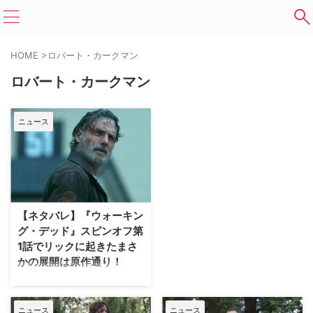
HOME
>
ロバート・カークマン
ロバート・カークマン
ニュース
【ネタバレ】『ウォーキン
グ・デッド』スピンオフ第
1話でリックに起きたまさ
かの展開は原作通り！
大ヒットサバイバルドラマ『ウォ
ーキング・デッド』の新たなスピ
ンオフ『ウォーキング・デッド：
ニュース
ニュース