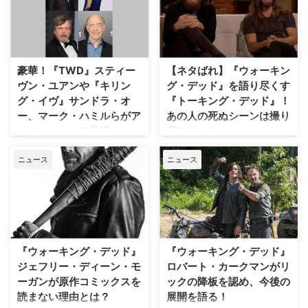
クスが終了したことが明らかとな
演じるノーマン・リーダスが複雑
った。米Hollywood Reporterを
な心境を明かしていることがわか
はじめとする複数メディアが報じ
った。カナダのETが報じてい
ている。 【関連記事】【ネタば
る。 【関連記事】【ネタばれ】
れ】『ウォーキング・デッド』印
『ウォーキング・デッド』印象的
豪華！『TWD』スティー
【ネタばれ】『ウォーキン
象的…
な"死に方"ランキング…
ヴン・ユアンや『キリン
グ・デッド』を語り尽くす
グ・イヴ』サンドラ・オ
『トーキング・デッド』！
ー、マーク・ハミルらがア
あの人の死ぬシーンは撮り
ニメーションで共演
直しだった…
大人気ドラマ『ウォーキング・デ
（※本記事は『ウォーキング・デ
ニュース
ニュース
ッド』の原作・製作総指揮で知ら
ッド』シーズン9第8話までのネ
れるロバート・カークマンが、米
タばれを含みますのでご注意くだ
Amazonで自身のコミックス
さい） 大ヒットドラマ『ウォー
「Invincible（原題）」をアニメ
キング・デッド』の本編放送直後
化するとのニュースは、以前に当
にキャストやスタッフをゲストに
サイトでもお伝えした。そのアニ
迎えて貴重な番組の裏側が語られ
メシリーズに、『ウォーキング・
るトークショー『トーキング・デ
『ウォーキング・デッド』
『ウォーキング・デッド』
デッド』のグレン役でお馴じみの
ッド』。Huluにて配信中の同番
ジェフリー・ディーン・モ
ロバート・カークマンがリ
スティーヴン・ユアンと、『スタ
組は、12月6日（木）0：00より
ーガンが原作コミックスを
ックの降板を認め、今後の
ー・ウォー…
『ウォーキング…
読まない理由とは？
展開を語る！