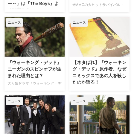
ー～』は『The Boys』よ
米AMCの大ヒットサバイバル・
り現実的？
パニックドラマ『ウォーキング・
デッド』の原作者ロバート・カー
サバイバル・パニックドラマ『ウ
ニュース
ニュース
クマンが、自身のコミックス
ォーキング・デッド』の原作者で
「Invincible（原題）」を米
製作総指揮者としても知られるロ
Amazonでアニメーションシリー
バート・カークマンが手掛けるア
ズとして製作することは、以前に
ニメーションシリーズAmazon
当サイトでもお伝えした。多くの
Original 『インビンシブル ～無敵
ハリウッドスターが声優として参
のヒーロー～』が3月26日（金）
加する本作に、今回新たに『ウォ
より配信スタートとなるが、
『ウォーキング・デッド』
【ネタばれ】『ウォーキン
ーキング・デッ…
『The Boys／ザ・ボーイズ』よ
ニーガンのスピンオフが生
グ・デッド』原作者、なぜ
りも現実的なものになるとコメ
まれた理由とは？
コミックスであの人を殺し
ン…
たのか語る！
大人気ドラマ『ウォーキング・デ
ッド』に登場する悪役ニーガンを
大人気サバイバル・パニックドラ
主人公にしたスピンオフ・コミッ
マ『ウォーキング・デッド』の原
ニュース
ニュース
クスが全米で7月1日（水）より発
作者ロバート・カークマンが、7
売されている。同作が生まれた経
月に突然第193号をもって幕を閉
緯について、米Entertainment
じた原作コミックスであのキャラ
Weeklyのインタビューで原作者
クターを殺した理由を明かしてい
のロバート・カークマンが明かし
る。（※以下は、原作コミックス
た。 新型コロナウイルス
のネタばれを含みますのでご注意