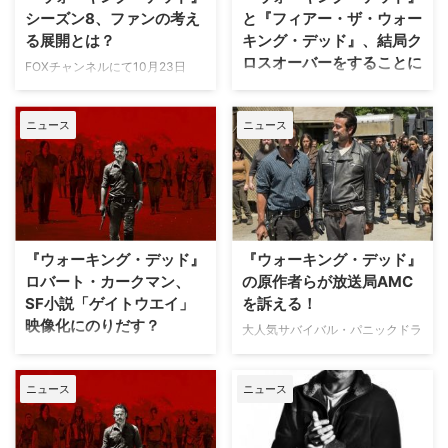
象的な"…
パパになったセ…
シーズン8、ファンの考え
と『フィアー・ザ・ウォー
る展開とは？
キング・デッド』、結局ク
ロスオーバーをすることに
FOXチャンネルにて10月23日
（月）から新シーズンがスタート
大人気サバイバル・パニックドラ
する『ウォーキング・デッド』。
マ『ウォーキング・デッド』と、
ニュース
ニュース
いよいよ始まるシーズン8は、原
その前日譚となるスピンオフシリ
作コミックの「All Out War」の章
ーズ『フィアー・ザ・ウォーキン
に突入し、リックとニーガンの直
グ・デッド』（以下
接対決が描かれる予定。ファンの
『FTW』）。これまで「両作の
期待も日々高まっているが、どの
クロスオーバーはあり得ない」と
ようなストーリー展開を予想して
いうスタッフの発言が何度も報じ
いるのだろうか。 【関連記事】
られてきたが、結局クロスオーバ
『ウォーキング・デッド』
『ウォーキング・デッド』
【動画…
ーを行うという。米Deadlineな
ロバート・カークマン、
の原作者らが放送局AMC
どが伝えた。 【関連記事】…
SF小説「ゲイトウエイ」
を訴える！
映像化にのりだす？
大人気サバイバル・パニックドラ
マ『ウォーキング・デッド』の原
世界中で大ヒット中のパニック・
作者としても知られるロバート・
サバイバル・ドラマ『ウォーキン
ニュース
ニュース
カークマンをはじめとする同作の
グ・デッド』で、原作・製作総指
プロデューサーたちが、その放送
揮を担っているロバート・カーク
局である米AMCに対して訴えを
マン。彼の率いる制作会社スカイ