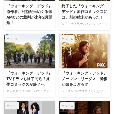
（COVID-19）の感染拡大の影響
ください） 原作コミックスで
『ウォーキング・デッド』
終了した『ウォーキング・
で…
は、ドラマ版でもシーズン9途中
原作者、利益配当めぐる米
デッド』原作コミックスに
まで主人公だったリッ…
AMCとの裁判が来年2月開
は、別の結末があった！
廷！
先日、大人気サバイバル・パニッ
クドラマ『ウォーキング・デッ
今秋シーズン10がスタートする
ド』の原作コミックスが終了した
米AMCの大人気サバイバル・パ
ニュース
ニュース
とのニュースをお伝えしたが、原
ニックドラマ『ウォーキング・デ
作者のロバート・カークマンが、
ッド』だが、その原作者でプロデ
コミックスはもっと昔に終わらせ
ューサーのロバート・カークマン
るつもりで、その幕閉じは実際の
が利益配当をめぐり放送局の
結末とはまったく違っていたと具
AMCを訴えている件に進捗があ
体的に内容を明かした。英Digital
ったようだ。米Deadlineが報じ
Spyが報じている。 【関連記事】
ている。 2017年8月にさかのぼ
『ウォーキング・デッド』
『ウォーキング・デッド』
『ウォー…
るこの争いは、カークマンに加え
TVドラマも終了間近？原
ノーマン・リーダス、降板
て、同じく製作…
作コミックスが終了へ
が頭をよぎる!?
大人気サバイバル・パニックドラ
シーズン9が放送終了したばかり
マ『ウォーキング・デッド』は、
の大人気ドラマ『ウォーキング・
製作総指揮を務めるロバート・カ
デッド』はシーズン10へ更新さ
ニュース
ニュース
ークマンが手掛けるコミックスが
れたが、次々とシリーズを去る主
原作となっているが、そのコミッ
要キャストについて、ダリル役を