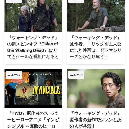
ザ・ワンズ・フー・リブ』。つい
にその第1話がお披露目された
が、視聴者の多くを驚かせたであ
ろう展開は、実は原作通りだっ
た。米Entertainment Weeklyが
報じている。（※本記事は、第1
『ウォーキング・デッド』
『ウォーキング・デッド』
話「橋の事件から5年後」のネタ
の新スピンオフ『Tales of
原作者、「リックを主人公
バレを含みますのでご注意くださ
い） 本家のシーズン3で描かれる
the Walking Dead』はと
にした映画は、ドラマシリ
はずだった？ 本作は「リックと
てもクールな番組になると
ーズとかなり違う」
ミショーンのラブストーリー」に
思う
米AMCの大人気サバイバル・パ
なると言われていたため、そこま
ニックドラマ『ウォーキング・デ
米AMCの大ヒットドラマ『ウォ
で残酷でショッキングな行為はな
ニュース
ニュース
ッド』でシーズン9中盤まで登場
ーキング・デッド』の新作スピン
いだろうと思っ …
したリック・グライムズを中心に
オフとして製作が進められている
描く映画版の製作が進行してい
『Tales of the Walking Dead（原
る。そんななかコミックスの原作
題）』とダリルとキャロルを主人
者で製作総指揮を務めるロバー
公にした作品について、原作者で
ト・カークマンが、映画版とドラ
あり本家で製作総指揮を務めるロ
マシリーズの違いについて語っ
バート・カークマンが言及した。
『TWD』原作者のスーパ
『ウォーキング・デッド』
た。米Screen Rantが報じてい
ロバート・カークマンは最近米
ーヒーローアニメ『インビ
原作者の新作でグレンとあ
る。 三部作となる…
Colliderのインタ…
ンシブル ～無敵のヒーロ
の人が共演！