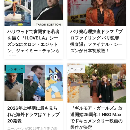
手によるよりダークなディレクタ
『Spaceship Earth（原題）』の
ーズ・カット版として遂に日の目
パイロット版を発注した。 ディ
を浴びることが決定した。 18年
ズニーワールドのシンボルが実写
の時を経て明かされる『X-ファイ
ドラマ化へ！ 製作を手掛けるの
ル』第2作の真の姿 カーターが脚
は、映画『IT／イット “それ”が見
ハリウッドで奮闘する若者
パリ発心理捜査ドラマ『プ
本・監督を務めた本作の本来のビ
えたら、終わり。』の前日譚ドラ
を描く『I LOVE LA』シー
ロファイリング パリ犯罪
ジョンが解禁されるにあたり、
マ『IT／イット ウェルカム・ト
ズン2にタロン・エジャト
捜査課』ファイナル・シー
Entertainment Weekly（EW）誌
ゥ・デリー “それ”が見えたら、終
ン、ジェイミー・チャンら
ズンが日本初放送！
はホラー映画さながらの予告編映
わり。』で知られるジェイソン・
出演
像を独独入手。新たに付与された
フュークスと、ドラマシリーズ
フランス発の大人気心理捜査ドラ
タイトルは『The X-Files: I Want
『ロキ』のマイケル・ウォルドロ
マ『プロファイリング パリ犯罪
HBOの話題作『I LOVE LA』シー
to B …
ン。そしてスタジオは20th …
ランキング
ニュース
捜査課』のファイナル・シーズン
ズン2に、『キングスマン』のタ
（シーズン10・全8話）が、アク
ロン・エジャトンや『The
ションチャンネルにて8月29日
Gifted ザ・ギフテッド』のジェ
（土）18時より独占日本初放送さ
イミー・チャンら注目キャストが
れることが決定。これに合わせ、
ゲスト出演することがわかった。
ファンに愛された人気キャラクタ
米Deadlineが報じている。 過酷
ーたちにフォーカスした特別企画
なハリウッドで夢を追う若者たち
2026年上半期に最も見ら
『ギルモア・ガールズ』放
「プロファイリング」セレクショ
の物語『I LOVE LA』 レイチェ
れた海外ドラマは？トップ
送開始25周年！HBO Max
ンも8月8日（土）より4週連続で
ル・セノット（『ボトムス ～最
20発表
でドキュメンタリー映画の
放送される。 新ヒロイン・エリ
底で最強？な私たち～』）が製
製作が決定
ザの登場と波乱の最終章 『プロ
ニールセンが2026年上半期の海
作・製作総指揮・主演を兼任する