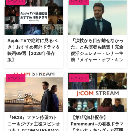
にはどんな作品がある？ ディズ
んだ作品まで手軽に見られる
レコメンド
レコメンド
ガや雑誌といった電子書籍まで楽
書係の事件録』は、2019年に誕
ニープラスは、「ディ …
Netflix（ネットフリッ …
しめる。その中でも、海外ドラマ
生すると瞬く間に日本でも多くの
作品においては、最新作から名
ファンを獲得したフレンチミステ
作・旧作まで豊富なラインナップ
リー。フランスのパリを舞台にタ
が揃っている。 そこで今回は、
イプのまったく異なる二人の女性
ミステリーからアクション、コメ
が主役を務める犯罪捜査ドラマだ
ディまでジャンル別におすすめ海
が、実はアーサー・コナン・ドイ
Apple TVで絶対に見るべ
「演技から目が離せなかっ
外ドラマをランキング形式で紹
ルが生んだシャーロック・ホーム
き！おすすめ海外ドラマ＆
た」と共演者も絶賛！完全
介。（随時更新中） U-NEXTを
ズ作品との共通点がいくつも見ら
映画69選【2026年保存
復活ジェレミー・レナー主
おすすめする理由 見放題作品数
れる。その観点から同シリーズの
版】
演『メイヤー・オブ・キン
No.1の動画配信サービスU-
魅力をお伝えしよう。 『アスト
グスタウン』
NEXT。 2021年には米Viacom
リッドとラファエル 文書係の事
米Apple社が提供するストリーミ
CBSと米ワーナーメディアと
件録』を今すぐ視聴する J:COM
ングサービスApple TV（アップ
刑務所ドラマといえば、これまで
SVODにおける独 …
のWEBマガジン「J:magazine!」
レコメンド
レコメンド
ルTV）では、オリジナルの新作
『プリズン・ブレイク』『オレン
で来 …
ドラマや映画を続々と配信中。今
ジ・イズ・ニュー・ブラック』
回は、AppleTV+でしか見られな
『OZ／オズ』『ウェントワース
いおすすめ作品をランキング形式
女子刑務所』など様々な名作が生
で紹介。（随時更新中） Apple
まれてきた。そんな中、2021年
TVをおすすめする理由 Apple
にスタートした新たな切り口の刑
TV（アップルTVプラス）は、
務所ドラマ、『メイヤー・オブ・
『NCIS』ファン待望のト
【第1話無料配信】
Appleが独自に製作するドラマや
キングスタウン』は先月シーズン
ニー＆ジヴァ主役スピンオ
Paramount+の看板ドラマ
映画、ドキュメンタリーなどが月
4に突入。主演俳優の大怪我も乗
フも！J:COM STREAMで
『タルサ・キング』が証明