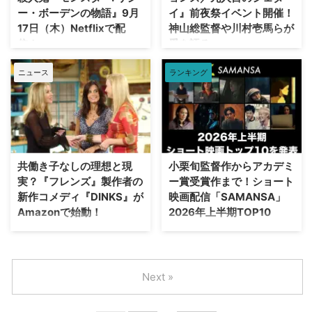
元警官で、戦争をきっかけにロン
ー・ボーデンの物語』9月
イ』前夜祭イベント開催！
リさせられた海外ドラマ 『イカ
ドンへ移り私立探偵となったポワ
17日（木）Netflixで配
神山総監督や川村壱馬らが
ゲーム』 世界的ヒットを記録し
ロは、大きな口髭が特徴で“灰色
た『イカゲーム』では、多額の賞
信！
愛を語る
の脳細胞”を駆使して事件の真相
金を懸けたデスゲームを通 …
を見抜く。33作の長編小説と51
『Glee』のライアン・マーフィ
2026年8月4日（火）、日本発の
作の短編に登場する人気キャラク
ニュース
ランキング
ーとイアン・ブレナンが手掛ける
「スター・ウォーズ」長編アニメ
ター。ポワロの小説シ …
Netflixの大ヒット・アンソロジー
シリーズ『スター・ウォーズ：ビ
『モンスター』シリーズ最新作
ジョンズ／九人目のジェダイ』の
『モンスター: リジー・ボーデン
配信を記念し、前夜祭2話上映イ
の物語』の初解禁画像と配信開始
ベントが開催された。イベントに
日が発表された。世界中が注視す
は神山健治総監督をはじめとする
る本作は、9月17日（木）より
豪華制作陣とキャスト、さらにフ
共働き子なしの理想と現
小栗旬監督作からアカデミ
Netflixにて世界独占配信される。
ァン代表としてTHE RAMPAGEの
実？『フレンズ』製作者の
ー賞受賞作まで！ショート
斧ひとつで築いた悪名——『モン
川村壱馬が登壇し、作品の魅力や
新作コメディ『DINKS』が
映画配信「SAMANSA」
スター: リジー・ボーデンの物
制作の舞台裏について熱いトーク
Amazonで始動！
2026年上半期TOP10
語』 本作は、一人の若き女性が
を繰り広げた。 ジェダイローブ
いかにして世間の抱く「殺人鬼の
姿の川村壱馬が登壇！ 世代を超
Amazon MGM Studiosが、即興
ショート映画配信サービス
イメージ」を覆したのかを描き出
えて愛される「スター・ウォー
コメディドラマ『DINKS（原
「SAMANSA（サマンサ）」を運
す物語だ。必要だったのは、たっ
ズ」への熱い思い 配信開始を翌
題）』のシリーズ化に正式なゴー
営する株式会社SAMANSAは、
た一本の斧だけであった。シリー
日に控えたイベントには、神山総
サインを出した。パイロット版の
2026年上半期における視聴数お
Next »
ズ初となる …
監督、多田俊介監督、 …
発注から2年以上を経て、ついに
よび満足度調査に基づいた「ショ
本格始動となる。本作は、大ヒッ
ート映画・人気作品ランキング