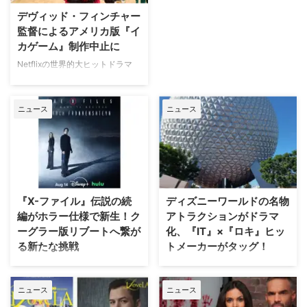
デヴィッド・フィンチャー
監督によるアメリカ版『イ
カゲーム』制作中止に
Netflixの世界的大ヒットドラマ
『イカゲーム』を巡り、デヴィッ
ド・フィンチャー監督がメガホン
をとる予定だった英語版スピンオ
ニュース
ニュース
フ『Heckler（仮題）』の企画開
発が中止されたことが明らかにな
った。一時は同フランチャイズ初
の英語によるドラマシリーズとし
て期待されていたが、動画配信プ
ラットフォーム側の戦略変更など
『X-ファイル』伝説の続
ディズニーワールドの名物
を受け、プロジェクトは表舞台か
ら姿を消すこととなった。米
編がホラー仕様で新生！ク
アトラクションがドラマ
ThePlaylistが報じている。 デヴ
ーグラー版リブートへ繋が
化、『IT』×『ロキ』ヒッ
ィッド・フィンチャーが進めてい
る新たな挑戦
トメーカーがタッグ！
た極秘企画『Heckler』とは？
SFサスペンスの金字塔『X-ファ
Disney+が、ウォルト・ディズニ
2024年、フィンチャーがNetf …
イル』の劇場版第2作『X-ファイ
ー・ワールド（WDW）のパーク
ニュース
ニュース
ル：真実を求めて』が、18年の時
EPCOTを代表する大人気アトラ
を経て、クリス・カーター監督の
クションに着想を得たドラマ作品