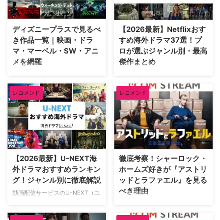
本最速配信中の『エルズベス』と
プが充実していることをご存じだ
『マトロック』だ。なお、どちら
ろうか？ 今回は、本当に見てほ
も型破りなだけあって、弁護士が
しい名作、また話題のドラマを一
ディズニープラスで見るべ
【2026最新】Netflixおす
主人公であるにもかかわらず、リ
挙ご紹介！（随時更新） こちら
き作品一覧｜映画・ドラ
すめ海外ドラマ37選！プ
ーガルドラマとは定義しきれない
も要チェック ディズニープラス
マ・マーベル・SW・アニ
ロが選ぶジャンル別・最高
作品である。その理由を、二つの
で配信中のおすすめ韓国ドラマ
メを網羅
傑作まとめ
定番ドラマと重ね合わせながら説
ディズニープラスで配信中のマー
明したい。 『エルズベス』を今
ベルドラマ【一覧】 ディズニー
ディズニー映画からピクサー、マ
「今日は何を観よう…」と、
すぐ視聴する 『マトロック』を
プラスで配信中のスター・ウォー
ーベル、スター・ウォーズ、ナシ
Netflixのホーム画面をスクロール
レコメンド
レコメンド
今すぐ視聴する 定番と斬新さを
ズシリーズ【一覧】 ディズニー
ョナル ジオグラフィックまで、
したまま30分経っていません
合わせ持つ『エルズベス』『マト
プラスで配信中のおすすめ海外ド
Disney+ (ディズニープラス)のお
か？ 膨大な作品数を誇る
ロック』の魅力 監視者 …
ラマ ディズニー関連作 …
すすめ人気作品を紹介する。感動
Netflix。実は「本当に面白い一
の新作アニメや不朽の名作を厳選
作」に辿り着くのは至難の業！
した。大人も子どもも楽しめる、
この記事では、2026年最新の話
あなたにぴったりの作品がきっと
題作から、絶対に外さない不朽の
見つかるだろう。 こちらも要チ
名作まで、海外ドラマオタクが
【2026最新】U-NEXT海
徹底考察！シャーロック・
ェック ディズニープラスで配信
今、これだけは見逃せないという
外ドラマおすすめランキン
ホームズ好きが『アストリ
中のおすすめ韓国ドラマ ディズ
おすすめドラマだけをジャンル別
グ！ジャンル別に徹底解説
ッドとラファエル』を見る
ニープラスで配信中のマーベルド
に厳選！ 子どもから大人向けド
べき理由
ラマ【一覧】 ディズニープラス
ラマまで揃う最大手SVOD 日本の
動画配信サービスのU-NEXT（ユ
で配信中のスター・ウォーズシリ
みならず海外の子ども向けドラマ
ーネクスト）では、映画・ドラ
「J:COM STREAM」で配信中の
ーズ【一覧】 ディズニープラス
から、放送では描けない限界に挑
マ・アニメの映像作品から、マン
『アストリッドとラファエル 文