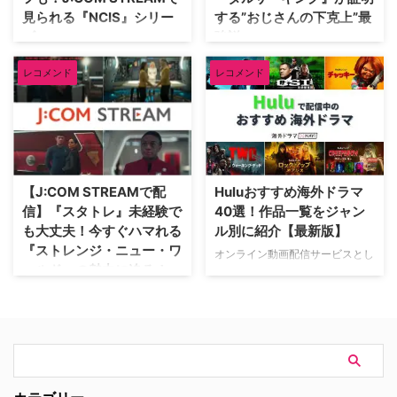
額900円で見放題の配信サービ
り越えた「J:COM STREAM」で
見られる『NCIS』シリー
する”おじさんの下克上”最
ス。2019年のサービス開始以
配信中の本作の魅力をご紹介しよ
ズ
強説
降、『テッド・ラッソ：破天荒コ
う。 『メイヤー・オブ・キング
ーチがゆく』『ザ・モーニングシ
スタウン』を今すぐ視聴する
『NCIS』シリーズといえば、海
『タルサ・キング』の主人公ドワ
ョー』など賞レースを席巻する …
レコメンド
レコメンド
J:COMのWEBマガジン
外ドラマファンなら必ず知ってい
イト・マンフレディ（シルヴェス
「J:magazine!」で相関図をチェ
る世界中で大人気の犯罪捜査ドラ
ター・スタローン）は、ニューヨ
ック！ 立派な上場 …
マだ。これまでにもロサンゼル
ークのマフィアファミリー幹部
ス、ニューオーリンズ、シドニー
で、“ザ・ジェネラル（将軍）”と
やハワイ、そしてワシントン
言われるほどの地位を築いてき
D.C.を舞台とする本家の前日譚
た。25年の刑期を務めマフィア
と、様々な土地や時代背景を舞台
一家に戻ったら、“ニューヨーク
【J:COM STREAMで配
Huluおすすめ海外ドラマ
にしたスピンオフが生まれてき
にはお前の居場所はない”言わ
信】『スタトレ』未経験で
40選！作品一覧をジャン
た。だが今回、ある人気コンビに
れ、オクラホマ州タルサという田
も大丈夫！今すぐハマれる
ル別に紹介【最新版】
特化したスピンオフが登場。それ
舎に“左遷”される。生粋のニュー
『ストレンジ・ニュー・ワ
オンライン動画配信サービスとし
が、「J:COM STREAM」で配信
ヨーカーであるドワイトは、誰一
ールド』の魅力に迫る！
ておなじみのHulu（フール
中のシリーズ最新作『NCIS：ト
人知り合いもいない僻地で、新た
ー）。なかでも「Huluプレミ
ニー＆ジヴァ』（以下『トニー＆
な犯罪組織を立ち上げることに。
壮大な宇宙を舞台に、人類の未来
ア」では、日本初上陸の海外ドラ
ジヴァ』）だ。 『NCIS：トニー
25年塀の中で過ごし75歳となっ
や社会問題を深く描くSFの金字
マを楽しむことができる。しか
＆ジヴァ』を今すぐ視聴する
たドワイトにとって、外の世界は
塔『スター・トレック』シリー
し、作品が多すぎて何から見始め
J:COMのWEBマ …
近未来のようだった。タクシーは
ズ。その中でも「全くの初心者で
ていいかわからないという人も多
…
も楽しめる」と注目を集めている
いはず。そこで、Huluにて配信
のが、Paramount+オリジナル作
中のオススメ海外ドラマを一挙ご