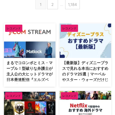
トシットコム『フレンズ』や
TOP10」を発表した。わずか10
1
2
…
1,184
Netflixの人気コメディ『グレイス
分足らずの映像で観客の心を揺さ
＆フランキー』を手掛けた名プロ
ぶり、濃密な映画体験を提供して
デューサー、マルタ・カウフマン
きた作品群のなかから、今期最も
が贈る注目作だ。 理想のマイホ
支持を集めた注目の10作品を一
ーム改修で描く「ふたりだけの人
挙に振り返る。 SAMANSA 2026
レコメンド
レコメンド
生」 タイトルの『DINKS』と
年上半期ランキング 今期のラン
は、「Dual Income, No Kids（共
キングで特筆すべきは、TOP10
働き・子供なし）」の略称。物語
のうち実に5作品（『うまれる』
の主人公は、結婚や子 …
『1/96』『ストレンジ』
『MIMI』『st …
まるでコロンボとミス・マ
【最新版】ディズニープラ
ープル！型破りな弁護士が
スで見れる本当におすすめ
主人公の大ヒットドラマが
のドラマ25選｜マーベル
日本最速配信『エルズベ
やスター・ウォーズだけじ
ス』『マトロック』
ゃない！
この春から学業や仕事で新生活を
ディズニー映画やマーベル、スタ
レコメンド
レコメンド
始めた人も多いだろうが、型破り
ー・ウォーズ作品の印象が強い
な弁護士が新しい環境で活躍する
Disney+ (ディズニープラス)。実
2本のドラマをご紹介しよう。新
は、懐かしの海外ドラマや賞レー
シーズンがJ:COM STREAMで日
スで話題の最新作などラインナッ