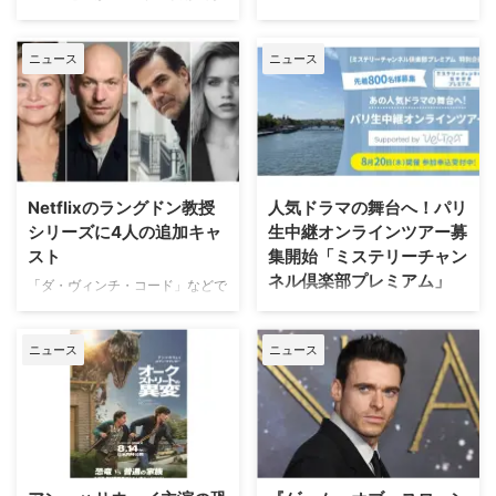
ファイリング パリ犯罪捜査課』
外ドラマ ランキングトップ20を
『I Love LA』は、ロサンゼルス
ワーナー・ブラザース・テレビジ
は、犯罪者の心理を読み解くプロ
発表。「総合」「オリジナルドラ
を舞台に人生と恋を模索する野心
ョンが、自社を代表するファミリ
ファイラーとパリ司法警察の捜査
ニュース
ニュース
マ」「非オリジナルドラマ（※放
溢れる友人グループを描く話題
ードラマの金字塔『ギルモア・ガ
チームが絶妙なタッグを組 …
映権を獲得した他社作品）」とい
作。過酷なハリウッドで成功 …
ールズ』を振り返る初の公式ドキ
う3部門における全米でのストリ
ュメンタリー映画を制作中である
ーミング（配信）ランキングを紹
ことが明らかになった。2000年
介しよう。 2026年上半期 配信ラ
から2007年にかけて放送され、
ンキング（ニールセン調べ）
いまなお絶大な人気を誇る本作。
2025年12月29日（月）から2026
初放送から25年以上を経て誕生
Netflixのラングドン教授
人気ドラマの舞台へ！パリ
年6月28日（日）までの順位は以
する今作は、HBO Maxにて配信
シリーズに4人の追加キャ
生中継オンラインツアー募
下の通り。 総合 『ストレンジャ
される予定だ。監督を務めるの
スト
集開始「ミステリーチャン
ー・シングス 未知の世界』
は、ドキュメンタリー映画『ある
ネル倶楽部プレミアム」
（Netflix／計42話）…232億
アスリートの告発』で高い評価を
「ダ・ヴィンチ・コード」などで
6100万分 『ブルーイ』
得たボニー・コーエン。長年ファ
知られるダン・ブラウンのベスト
日本唯一のミステリードラマ専門
（Disney+／計154話）.. …
ンに愛され続けてきた作品の魅力
セラー小説、ロバート・ラングド
チャンネル「ミステリーチャンネ
を、新たな角度から解き明かして
ニュース
ニュース
ン教授シリーズ最新作「シークレ
ル」は、現地体験型アクティビテ
いく。 未公開アウトテイ …
ット・オブ・シークレッツ」のド
ィ専門予約サイト「ベルトラ」特
ラマ化をNetflixが進めていること
別協力のもと、8月20日（木）19
は、当サイトで以前お伝えした通
時よりパリ生中継オンラインツア
り。その追加キャストが明らかに
ーを開催する。「ミステリーチャ
なった。米Deadlineが伝えてい
ンネル倶楽部プレミアム」会員の
る。 『24』『ハウス・オブ・カ
先着800名様限定で、このプレミ