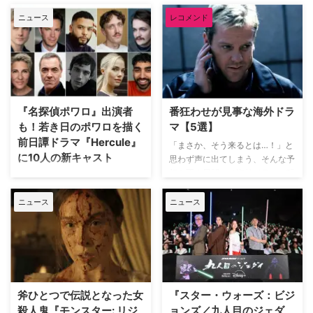
監督による幻想的なファンタジー
メイカーの一人だが、人気ドラマ
ていた。 今回のドラマ版のキャ
ーネクスト）で配信中の海外ドラ
…
ニュース
レコメンド
『ウォーキング・デッド』で俳優
ストには、過去にクリスティー作
マ・洋画人気ランキングをご紹
としてブレイクしていた可能性も
品に出演したことのある顔ぶれが
介。 海外ドラマ人気ランキング
あるようだ。 「あと一歩で逃し
多数含まれてい …
トップ20【2026年7月】 2026年
た役」のおかげで救われる 2018
7月のU-NEXTで人気の海外ドラ
年に始まった『イエローストー
マランキングトップ20は以下の
ン』をはじめ、『メイヤー・オ
通り。 ハウス・オブ・ザ・ドラ
ブ・キングスタウン』『タルサ・
ゴン シーズン3【U-NEXT独占】
『名探偵ポワロ』出演者
番狂わせが見事な海外ドラ
キング』『特殊作戦部隊：ライオ
ゲーム・オブ・スローンズ 第一
も！若き日のポワロを描く
マ【5選】
ネス』『ランドマン』など、クリ
章：七王国戦記【U-NEXT独占】
前日譚ドラマ『Hercule』
エイターとして次々とヒットドラ
「まさか、そう来るとは…！」と
ハドソン＆レックス ～セントジ
に10人の新キャスト
マを生み出してきたシェリダン。
思わず声に出てしまう、そんな予
ョンズ警察シェパード犬刑事 シ
そんな彼は、俳優として活動して
想を覆す展開こそ海外ドラマの醍
ーズン1 FBI：特別捜査班 シーズ
英BBCが“ミステリーの女王”アガ
いた頃に、のちに世界的ヒットド
醐味だろう。巧みに張り巡らされ
ン7 THE LAST OF US シーズン
サ・クリスティーの生んだ最も有
ラマとなる『ウォーキング・デッ
た伏線や衝撃のドンデン返しに、
1【U-N …
ニュース
ニュース
名なキャラクター、エルキュー
…
気づけば最後まで一気見してしま
ル・ポワロの若き頃を追う新作ド
うことも。そんな予想を鮮やかに
ラマ『Hercule（原題）』を制作
裏切る番狂わせが見事な海外ドラ
中なのは、当サイトでお伝えして
マを米TV Lineが取り上げている
きた通り。10人の新キャストを
ので、そのうち5作品を紹介しよ
BBCが発表した。 ポワロに続
う。（※本記事は各作品の重要な
き、ヘイスティングスやジャップ
斧ひとつで伝説となった女
『スター・ウォーズ：ビジ
ネタバレを含みますのでご注意く
警部役も決定？ ベルギー出身の
殺人鬼『モンスター: リジ
ョンズ／九人目のジェダ
ださい） 予想外の展開にビック