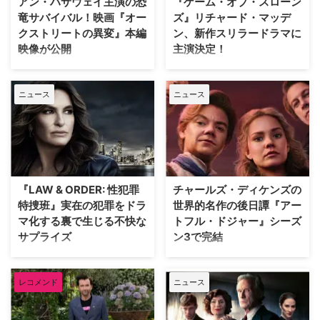
アン・ハサウェイ主演の恐
『ゲーム・オブ・スローン
ード』出演者が参加 2000年の
アムなオンライン体験の申込受付
竜サバイバル！映画『オー
ズ』リチャード・マッデ
「天使と悪魔」を皮切りに、
が開始となった。 パリが舞台の
クストリートの異変』本編
ン、新作スリラードラマに
「ダ・ヴィンチ・コード」「ロス
ドラマで主人公たちが歩いた景色
映像が公開
主演決定！
ト・シンボル」「インフェルノ」
を、リアルタイムで堪能 8月5日
「オリジン」「シークレット・オ
（水）にスタートした「ミステリ
J.J.エイブラムスが製作プロデュ
大ヒットドラマ『ゲーム・オブ・
ブ・シークレッツ」と2025年に6
ーチャンネル倶楽部プレミアム」
ーサーを務め、アン・ハサウェ
スローンズ』のロブ・スターク役
作が出版され …
は、ミステリーの世界を味わい尽
ニュース
ニュース
イ、ユアン・マクレガーが共演す
でブレイクしたリチャード・マッ
くすために誕生した特別 …
る映画『オークストリートの異
デンが、新作スリラードラマ
変』の公開に先立ち、迫力満点な
『Trauma（原題）』に主演する
新ビジュアルと、本編映像が公開
ことが分かった。米Varietyが伝
された。 アン・ハサウェイとユ
えている。 『ダイ・ハード』
アン・マクレガーが恐竜から逃げ
×『ER』！？医療アクションドラ
惑う！緊迫の新ビジュアル ティ
マ 『Trauma』は、テロリストが
『LAW & ORDER: 性犯罪
チャールズ・ディケンズの
ザー映像の公開時から、その正体
ロンドンの病院を占拠し、手術中
特捜班』実在の犯罪をドラ
世界的名作の後日譚『アー
がほとんど明かされないミステリ
の首相を人質に取るところからス
マ化する裏で生じる不快な
トフル・ドジャー』シーズ
アスな世界観で映画ファンの注目
タート。元英国海兵隊の衛生兵
サプライズ
ン3で完結
を集めていた本作。続く本予告で
で、現在は救急外来の医師である
は、突如街に現れた恐竜たちに対
ジム・マーチャントは、院内に取
ロングランヒットを誇る犯罪捜査
Disney+（ディズニープラス）で
して、平穏に暮らしていた“普通
り残されたすべての人々を救うた
ドラマ『LAW & ORDER』シリー
最も視聴されたオーストラリア発
の家族”がどのように逃げ延びる
め、病院内を徐々に制圧してい
レコメンド
ニュース
ズ。本作の最大の魅力の一つは、
のオリジナル作品『アートフル・
かを描いていることが明らかとな
く。力関係は次第に逆転 …
実際に起きた事件に着想を得たリ
ドジャー』が、シーズン3へ更新
…
アリティあふれるストーリー展開
されることが決定した。なお、同