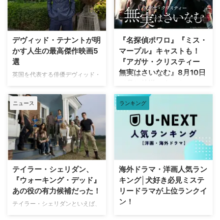
にある。しかし、その裏側では、
シーズンが作品のファイナルシー
自身の悲劇がドラマ化されること
ズンとなる。 『アートフル・ド
を放送直前まで知らされない実在
ジャー』シーズン3で幕引きへ
の被害者たちが、「極めて不快な
『アートフル・ドジャー』は、チ
デヴィッド・テナントが明
『名探偵ポワロ』『ミス・
サプライズ」に晒され続けている
ャールズ・ディケンズの名作小説
かす人生の最高傑作映画5
マープル』キャストも！
というのだ。 実話事件を無断で
「オリバー・ツイスト」の15年後
選
『アガサ・クリスティー
ドラマ化？ 1990年にNBCの旗艦
となる1850年代のオーストラリ
無実はさいなむ』8月10日
番組『LAW & ORDER』の脚本家
アを舞台にした大ヒットドラマ。
英国を代表する俳優デヴィッド・
（月）放送スタート
として参加し、後にショーランナ
スリの才能を持つ主人公ジャッ
テナント（『ドクター・フー』
ーやスピンオフ作品『LAW &
ク・ドーキンス（通称：ドジャ
『グッド・オーメンズ』）が、映
“ミステリーの女王”ことアガサ・
ORDER クリミナル・インテン
ー）役を務める『クイーンズ・ギ
ニュース
ランキング
像ソフトメーカーの米Criterion社
クリスティーによる小説をもとに
ト』 …
ャンビット』のトーマス …
による人気企画「Criterion
した『アガサ・クリスティー 無
Closet」に登場した。数多の名作
実はさいなむ』が、NHK BSプレ
映画のDVDやBlu-rayが並ぶ夢の
ミアム4Kにて8月10日（月）放送
ようなクローゼットを訪れたデヴ
スタート。 犯人はほかにいる…？
ィッドは、自身が幼少期や俳優人
疑心暗鬼に襲われる一家 原作は
生の中で多大な影響を受けた名作
1958年に発表され、1984年に
テイラー・シェリダン、
海外ドラマ・洋画人気ラン
映画をピックアップ。その魅力を
『ドーバー海峡殺人事件』という
『ウォーキング・デッド』
キング│犬好き必見ミステ
熱く語った。 『バンデットQ』か
邦題で映画が作られたことも。そ
あの役の有力候補だった！
リードラマが上位ランクイ
らオロノ劇の名作まで！独自のセ
の際には、ドナルド・サザーラン
ン！
ンスで選ぶ名作群 最初に彼が手
テイラー・シェリダンといえば、
ド、フェイ・ダナウェイ、クリス
に取ったのは、テリー・ギリアム
現在ハリウッドを代表するヒット
トファー・プラマーなどが出演し
動画配信サービスのU-NEXT（ユ