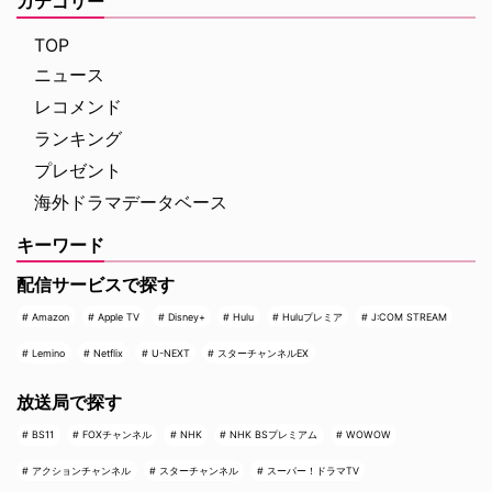
カテゴリー
品『スター・トレック：ストレン
紹介！ "今"だからこそ観たい海外
ジ・ニュー・ワールド』だ。 こ
TOP
ドラマ3本 元号が…
の度、待望のシーズン3が
「J:COM STREAM」で配信開始
ニュース
となり、さらに盛り上がりを見せ
レコメンド
ている。SF作品は敷居が高いと
感じている方もいるかもしれない
ランキング
が、本作は1話完結型で気軽に視
プレゼント
聴でき、半世紀以上続く『スタ
海外ドラマデータベース
ー・トレック』の「元祖」とも言
える世界観に触れる絶好の …
キーワード
配信サービスで探す
Amazon
Apple TV
Disney+
Hulu
Huluプレミア
J:COM STREAM
Lemino
Netflix
U-NEXT
スターチャンネルEX
放送局で探す
BS11
FOXチャンネル
NHK
NHK BSプレミアム
WOWOW
アクションチャンネル
スターチャンネル
スーパー！ドラマTV