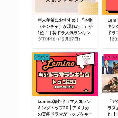
巡り、ロンドン警視庁の敏腕警視と連
ソン 
続殺人鬼の手に汗握る攻防戦を描く。
THE 
作中で犯人を推理させる従来のクライ
ズン3 
ムサスペンスと異なり、冒頭で犯人が
ン シ
年末年始におすすめ！『本物
Le
誰か明らかにされるのが本作の特徴。
ちの爆
（チンチャ）が現れた！』が
キング
追う者と追われる者、二者を対等な主
ージ・ジ
1位！｜韓ドラ人気ランキン
ドラ
人公とし、それ …
グTOP10（12月27日）
【20
動画配信サービスのLemino（レミノ）
動画配
で配信中の韓国ドラマ＆バラエティを
で配信
ランキング形式で紹介！ 順位は公式
をご紹
ランキング
レコメンド
ページのランキングより、2024年12月
トップ2
27日（金）時点での情報をもとにして
12月3
いる。 韓国ドラマ＆バラエティ人気ラ
の海外
ンキングTOP10（12月27日現在）
下の通
Leminoで今最も視聴されている韓国の
ージ・ジ
人気コンテンツTOP10は下記の通り。
FINE
1位『本物（チンチャ）が現れた！～
ン1 FB
まさか結婚するなんて～』2位『FACE
別捜査
Lemino海外ドラマ人気ラン
「ア
ME』3位『哲仁王后（チョルインワン
ガール 
キングトップ20 | アメリカ
ラス
フ） ～俺がクイーン!?～』4位『ファ
編 FBI
の官能ドラマがトップをキー
作【
ンタGスポット』5位『 …