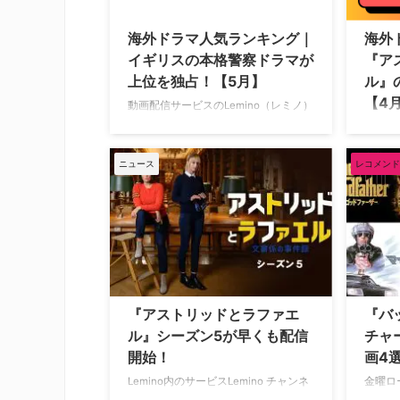
ピクチャーズ配給の大人気映画をはじ
ヴィス 
め、『タルサ・キング』（シルヴェス
シリア
海外ドラマ人気ランキング｜
海外
ター・スタローン主演）などのオリジ
カ ～
イギリスの本格警察ドラマが
『ア
ナル作品、キッズ …
ン1 ア
上位を独占！【5月】
ル』
【4
動画配信サービスのLemino（レミノ）
で配信中の海外ドラマ人気ランキング
動画配
をご紹介。 海外ドラマ人気ランキング
で配信
トップ20【2025年5月1日】 2025年5
をご紹
ニュース
レコメンド
月1日（木）時点で、Leminoで人気の
トップ2
海外ドラマランキングトップ20は以下
月7日
の通り。 犯罪捜査官アナ・トラヴィス
海外ド
シーズン1 犯罪捜査官アナ・トラヴィ
の通り
ス シーズン2 犯罪捜査官アナ・トラヴ
文書係
ィス シーズン3 警部補アニカ ～海上
夫人 
殺人捜査ファイル～ シーズン1 DES 英
係の事
国史上最凶のシリアルキラー シーズン
ラファ
『アストリッドとラファエ
『バ
1 犯罪捜査官アナ・トラヴィス シーズ
アスト
ル』シーズン5が早くも配信
チャ
ン4 アスト …
件録 シ
開始！
画4
ン4 F 
Lemino内のサービスLemino チャンネ
金曜ロ
ルの「アクション＆ミステリープラ
新吹替