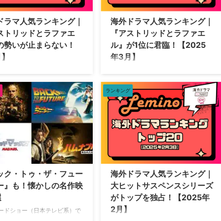
シーズン4 DES 英国史上最凶の
過程が見どころだ。 ロンドン警視庁に
ルキラー シーズン1 警部補アニ
新人刑事として配属されたアナ・トラ
ドラマ人気ランキング｜
海外ドラマ人気ランキング｜
海上殺人捜査ファイル～ シーズ
ヴィスが、経験豊富な上司や同僚たち
ストリッドとラファエ
『アストリッドとラファエ
スト …
と共に複雑な事件に挑む。男性中心の
の勢いが止まらない！
ル』が1位に君臨！【2025
警察組織で奮闘する女性 …
月】
年3月】
信サービスのLemino（レミノ）
動画配信サービスのLemino（レミノ）
中の海外ドラマ人気ランキング
で配信中の海外ドラマ人気ランキング
介。 海外ドラマ人気ランキング
をご紹介。 海外ドラマ人気ランキング
ランキング
0【2025年4月7日】 2025年4
トップ20【2025年3月4日】 2025年3
（月）時点で、Leminoで人気の
月4日（火）時点で、Leminoで人気の
ラマランキングトップ20は以下
海外ドラマランキングトップ20は以下
。 アストリッドとラファエル
の通り。 アストリッドとラファエル
の事件録 シーズン1 エマニエル
文書係の事件録 シーズン1 THE FALL
アストリッドとラファエル 文書
警視ステラ・ギブソン シーズン1 THE
件録 シーズン2 アストリッドと
FALL 警視ステラ・ギブソン シーズン2
エル 文書係の事件録 シーズン3
ロンドン警視庁犯罪ファイル THE
ック・トゥ・ザ・フュー
海外ドラマ人気ランキング｜
リッドとラファエル 文書係の事
FALL 警視ステラ・ギブソン シーズン3
ー』も！懐かしの名作映
大ヒットサスペンスシリーズ
ーズン4 FBI: 特別捜査班 シーズ
S.W.A.T. シーズン1 …
選
がトップを独占！【2025年
…
2月】
ードショー（日本テレビ系）で
版が3週連続で放送しているこ