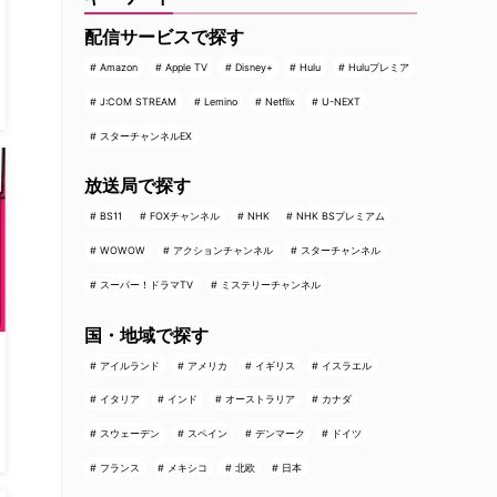
配信サービスで探す
Amazon
Apple TV
Disney+
Hulu
Huluプレミア
J:COM STREAM
Lemino
Netflix
U-NEXT
スターチャンネルEX
放送局で探す
BS11
FOXチャンネル
NHK
NHK BSプレミアム
WOWOW
アクションチャンネル
スターチャンネル
スーパー！ドラマTV
ミステリーチャンネル
国・地域で探す
アイルランド
アメリカ
イギリス
イスラエル
イタリア
インド
オーストラリア
カナダ
スウェーデン
スペイン
デンマーク
ドイツ
フランス
メキシコ
北欧
日本