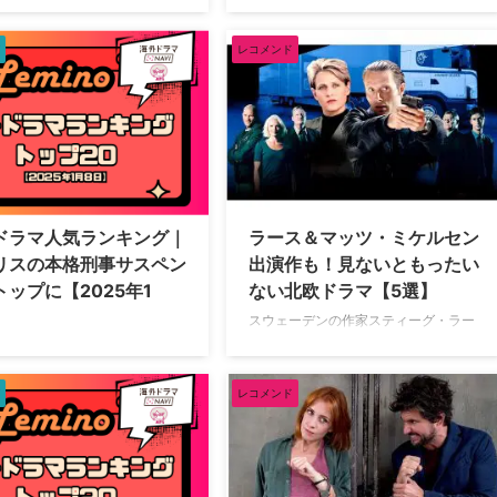
動画配信サービスのLemino（レミノ）
題の『バック・トゥ・ザ・フュ
で配信中の海外ドラマ人気ランキング
ー』。本日の3作目の放送にち
をご紹介。 海外ドラマ人気ランキング
レコメンド
、Leminoで配信している懐かし
トップ20【2025年2月3日】 2025年2
映画シリーズを4つ紹介した
月3日（月）時点で、Leminoで人気の
『バック・トゥ・ザ・フューチャ
海外ドラマランキングトップ20は以下
リーズ まずは『バック・トゥ・
の通り。 THE FALL 警視ステラ・ギブ
ューチャー』から。3作からな
ソン THE FALL 警視ステラ・ギブソン
リーズは、高校生のマーティと
シーズン2 THE FALL 警視ステラ・ギ
のドクがタイムマシンでさまざ
ブソン シーズン3 ロンドン警視庁犯罪
間を旅する、まさにSF映画の金
ファイル ちょい悪3つ星シェフたちの
ドラマ人気ランキング｜
ラース＆マッツ・ミケルセン
もともとは1作だけの予定が、
爆笑旅 ちょい悪3つ星シェフたちの爆
リスの本格刑事サスペン
出演作も！見ないともったい
の人気からシリーズ化する運び
笑旅 シーズン2 エマニエル夫人 …
トップに【2025年1
ない北欧ドラマ【5選】
。 Lemino …
スウェーデンの作家スティーグ・ラー
ソンによる「ドラゴン・タトゥーの
信サービスのLemino（レミノ）
女」（「ミレニアム」3部作）やデン
中の海外ドラマ人気ランキング
マークの作家ユッシ・エーズラ・オー
介。 海外ドラマ人気ランキング
レコメンド
ルスンの「特捜部Q」シリーズなど、
0【2025年1月8日】 2025年1
近年ミステリーを中心に北欧作品の活
（水）時点で、Leminoで人気の
躍が目覚ましい。そんな北欧ドラマの
ラマランキングトップ20は以下
中でも特に見逃せない5本がLeminoで
 THE FALL 警視ステラ・ギブ