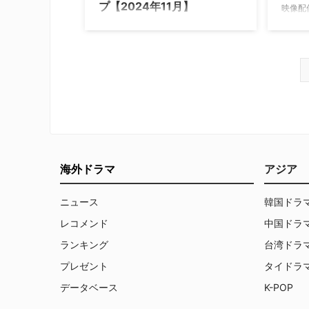
プ【2024年11月】
映像配
10月
動画配信サービスのLemino（レミノ）
ス「ア
で配信中の海外ドラマ人気ランキング
がスタ
をご紹介。 海外ドラマ人気ランキング
能とな
トップ20【2024年11月4日】 2024年11
る。 
月4日（月）時点で、Leminoで人気の
ス」と
海外ドラマランキングトップ20は以下
「Lem
の通り。 エマニエル夫人 警部 ジョー
ル」と
ジ・ジェントリー FBI: インターナショ
これは
ナル Mother アインシュタイン ～天才
アム」
科学者の殺人捜査～ シーズン3 ガー
ンネル
ル・ゲッツ・ガール FBI: 特別捜査班
海外ドラマ
アジア
「アク
シーズン1 FBI: 特別捜査班 シーズン4
ほかには
FBI: 特別捜査班 シー …
ニュース
韓国ドラ
Lemin
レコメンド
中国ドラ
ランキング
台湾ドラ
プレゼント
タイドラ
データベース
K-POP