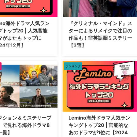
配信中だ。 『THE KILLING／キリン
ロンドン警視庁犯罪ファイル
グ』（デンマーク） 北欧ドラマを語る
FALL 警視ステラ・ギブソン シー
上で欠かせないのが『THE KILLING／
THE FALL 警視ステラ・ギブソ
キリング』。2007年にデンマークで誕
ーズン2 ちょい悪3つ星シェフた
mino海外ドラマ人気ラン
『クリミナル・マインド』ス
生したこの作品は北欧ブームの火付け
笑旅 エマニエル夫人 警部ジョ
トップ20 | 人気官能
ターによるリメイクで注目の
役だ。殺人事件の捜査過程を一日＝一
ェントリー Mother ちょ …
マがまたもトップに
作品も！非英語圏ミステリー
話と …
24年12月】
【3選】
信サービスのLemino（レミノ）
今回は、Leminoで配信されている非英
中の海外ドラマ人気ランキング
語圏のミステリーをご紹介！ ヨーロ
介。 海外ドラマ人気ランキング
ッパを舞台に、言葉だけでなく文化や
ランキング
0【2024年12月3日】 2024年
風景も英米とは一味異なる作品の魅力
日（火）時点で、Leminoで人気
をお伝えしよう。 『クリムゾン・リバ
ドラマランキングトップ20は以
ー』（フランス） 2000年代にジャ
り。 エマニエル夫人 警部 ジョ
ン・レノ主演で映画版も2本作られ
ェントリー Mother LA’s
た、ジャン＝クリストフ・グランジェ
ST／ロサンゼルス捜査官 シーズ
の原作を原作者自らドラマ化。パリ警
I: 特別捜査班 シーズン1 FBI: 特
察のベテラン刑事のニーマンスと若手
班 シーズン2 ガール・ゲッツ・
刑事のカミーユが猟奇的な殺人事件の
クション＆ミステリープ
Lemino海外ドラマ人気ラン
DEP: 重大事故捜査班～航空機
数々を捜査していく。 隣国ドイツの貴
」で見れる海外ドラマ8
キングトップ20 | 官能的な
: 特別捜査班 …
族がフランスで殺された事件のよう
一覧】
あのドラマが1位に【2024
に、ドイツ、ペルギー、スイスといっ