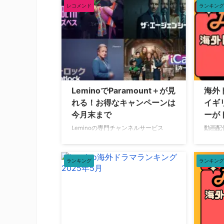
をご紹介。 海外ドラマ人気ランキング
をご紹
レコメンド
ランキング
トップ20【2025年9月1日】 2025年9
トップ2
月1日（月）時点で、Leminoで人気の
月4日
海外ドラマランキングトップ20は以下
海外ド
の通り。 ＡＲＲＯＷ／アロー シーズ
の通り
ン2 ＡＲＲＯＷ／アロー シーズン4 Ｓ
vs. 
ＵＰＥＲＧＩＲＬ／スーパーガール シ
ズン1
ーズン1 ＳＵＰＥＲＧＩＲＬ／スーパ
パーソ
ーガール シーズン3 SUPERNATURAL
ン2 
LeminoでParamount＋が見
海外
スーパーナチュラル シーズン1 ＡＬＣ
ＡＲＲ
れる！お得なキャンペーンは
イギ
ＡＴＲＡＺ／アルカトラズ ＡＲＲＯＷ
ＯＷ／
今月末まで
ーが
／アロー …
アロー 
Leminoの専門チャンネルサービス
動画配
「Lemino チャンネル」に今年4月より
で配信
Paramount＋が加わった。そこで見れ
をご紹
る作品やお得なキャンペーンについて
トップ2
ランキング
ランキング
紹介する。 Leminoチャンネルって？
月2日
「Leminoチャンネル」は、月額990円
海外ド
（税込）の「Leminoプレミアム」契約
の通り
があるかどうかにかかわらず、契約で
シーズ
きるサービスだ。 月額770円（税込）
ス シ
の「Paramount＋」は、パラマウント
ィス 