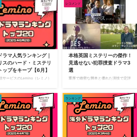
トップ20【2025年7月7日】 2025年7
介。 海外ドラマ人気ランキング
レコメンド
月7日（月）時点で、Leminoで人気の
0【2025年8月4日】 2025年8
海外ドラマランキングトップ20は以下
（月）時点で、Leminoで人気の
の通り。 エマニエル夫人 アストリッ
ラマランキングトップ20は以下
ドとラファエル 文書係の事件録 シー
。 クリミナル・マインド／FBI
ズン1 犯罪捜査官アナ・トラヴィス シ
異常犯罪：エボリューション シー
ーズン1 アストリッドとラファエル 文
7 ＡＲＲＯＷ／アロー シーズン3
書係の事件録 シーズン4 アストリッド
ン・オブ・インタレスト シーズ
とラファエル 文書係の事件録 シーズ
ＡＬＣＡＴＲＡＺ／アルカトラズ
ドラマ人気ランキング｜
本格英国ミステリーの傑作！
ン3 犯罪捜査官アナ・トラヴィス シー
ＯＷ／アロー シーズン1 ＡＲＲ
リスのハード・ミステリ
見逃せない犯罪捜査ドラマ3
ズン4 犯罪捜査官 …
アロー シーズン2 ＡＲＲＯＷ／
トップをキープ【6月】
選
…
信サービスのLemino（レミノ）
重厚で緻密な脚本と優れた演技で定評
中の海外ドラマ人気ランキング
のある英国犯罪ドラマ。今回、その中
介。 海外ドラマ人気ランキング
でもLeminoで配信中の3作をピックア
0【2025年6月2日】 2025年6
ップ。実在の事件をもとにした衝撃作
ランキング
（月）時点で、Leminoで人気の
から、人気小説の映像化まで、それぞ
ラマランキングトップ20は以下
れ異なる魅力を持つ本格派サスペンス
。 犯罪捜査官アナ・トラヴィス
を紹介しよう。 『犯罪捜査官 アナ・
ン1 犯罪捜査官アナ・トラヴィ
トラヴィス』 人気ミステリー小説シリ
ーズン2 犯罪捜査官アナ・トラヴ
ーズを映像化した本格派犯罪ドラマ。
シーズン3 犯罪捜査官アナ・トラ
警察内部のリアルな描写と緻密な捜査