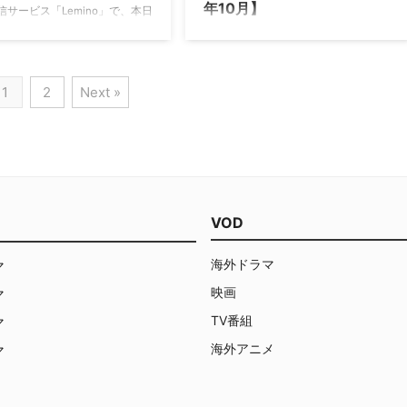
年10月】
た他国と接しているからこそ …
信サービス「Lemino」で、本日
1日（火）より、月額課金サービ
動画配信サービスのLemino（レミノ）
クション＆ミステリープラス」
で配信中の海外ドラマ人気ランキング
ート！ そこで、新たに視聴可
をご紹介。 海外ドラマ人気ランキング
った海外ドラマ8作を紹介す
トップ20【2024年10月1日】 2024年
1
2
Next »
「アクション＆ミステリープラ
10月1日（火）時点で、Leminoで人気
は 映像配信サービス
の海外ドラマランキングトップ20は以
ino」にて、「Leminoチャンネ
下の通り。 エマニエル夫人 警部 ジョ
いうサービスがスタートした。
ージ・ジェントリー Mother FBI: Most
、有料プランの「Leminoプレミ
Wanted ～指名手配特捜班～ シーズン
の契約有無に関わらず、１チャ
2 DEP: 重大事故捜査班 ～航空機編 FBI:
ごとに契約可能なサービスで、
Most Wanted ～指名手配特捜班～ シ
VOD
ション＆ミステリープラス」の
ーズン1 FBI: 特別捜査班 シーズン4 …
「釣りビジョン VOD for
海外ドラマ
マ
o」 …
映画
マ
TV番組
マ
海外アニメ
マ