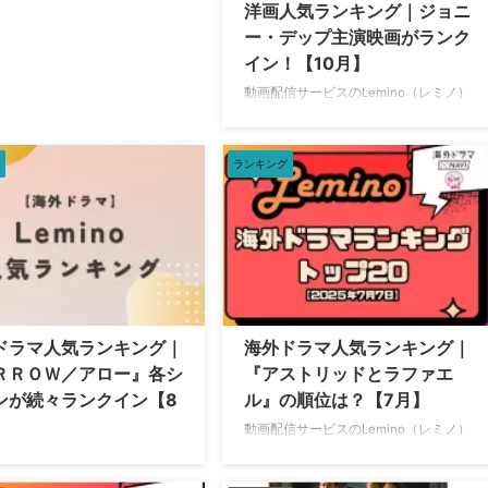
洋画人気ランキング｜ジョニ
ー・デップ主演映画がランク
イン！【10月】
動画配信サービスのLemino（レミノ）
で配信中の洋画人気ランキングをご紹
介。 洋画人気ランキングトップ
20【2025年10月7日】 2025年10月7日
ランキング
（火）時点で、Leminoで人気の洋画ラ
ンキングトップ20は以下の通り。 フ
ァイナル・インパクト シークレット
ウインドウ ターミネーター：新起動／
ジェニシス デイ・アフター・トゥモロ
ー2024 イコライザー2 16ブロック ア
ナコンダ4 アナコンダ3 ティアーズ・
オブ・ブラッド クワイエット・プレイ
ドラマ人気ランキング｜
海外ドラマ人気ランキング｜
ス 破られた沈黙 マッドロード マッ
ＲＲＯＷ／アロー』各シ
『アストリッドとラファエ
クス・フューリー …
ンが続々ランクイン【8
ル』の順位は？【7月】
動画配信サービスのLemino（レミノ）
で配信中の海外ドラマ人気ランキング
信サービスのLemino（レミノ）
をご紹介。 海外ドラマ人気ランキング
中の海外ドラマ人気ランキング