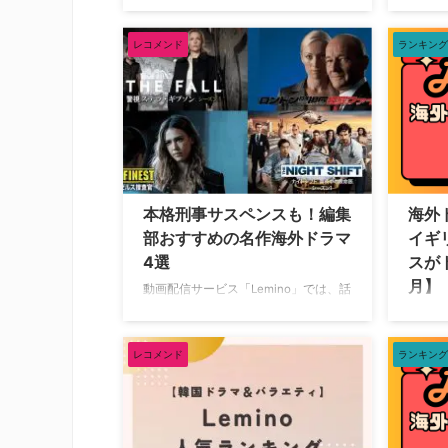
ス」にて、海外ドラマ『アストリッド
とで話
とラファエル 文書係の事件録』の最
ーチャ
レコメンド
ランキング
新シーズン5が配信開始した。 『アス
なんで
トリッドとラファエル』シーズン5が
の名作
「アクション＆ミステリープラス」で
い。 
配信 『アストリッドとラファエル』
ー』シ
は、几帳面で論理的なアストリッド
ザ・フ
と、思いついたら猪突猛進のちょっと
る本シ
ガサツだけど大らかなラファエルが協
科学者
力し合いながら事件を解決していく、
まな時
本格刑事サスペンスも！編集
海外
日本でもファン続出のフランス発大人
字塔。
部おすすめの名作海外ドラマ
イギ
気シスターフッド・ミステリー。 正反
あまり
4選
スが
対の二人だが、アストリ …
となった
月】
動画配信サービス「Lemino」では、話
題作から名作まで多数の海外ドラマが
動画配
配信されている。今回は、イギリス・
で配信
アメリカで制作された作品を4作ピッ
をご紹
レコメンド
ランキング
クアップして紹介する。 『THE FALL
トップ2
警視ステラ・ギブソン』シーズン1～3
月8日
舞台は北アイルランドの首都・ベルフ
海外ド
ァスト。女性を狙った連続殺人事件を
の通り。