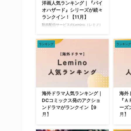
洋画人気ランキング｜『バイ
オハザード』シリーズが続々
ランクイン！【11月】
動画配信サービスのLemino（レミノ）
で配信中の洋画人気ランキングをご紹
介。 洋画人気ランキングトップ
20【2025年11月3日】 2025年11月3日
ランキング
ランキング
（月）時点で、Leminoで人気の洋画ラ
ンキングトップ20は以下の通り。
ザ・スパイ オペレーション・ウルト
ラ Miss.エージェント ボディ・アーマ
ー ファイナル・インパクト マッドロ
ード マックス・フューリー アメリカ
沈没 デイ・アフター・トゥモロー
2024 バイオハザード アナコンダ ｖ
海外ドラマ人気ランキング｜
海外
ｓ．殺人クロコダイル バイオハザー
DCコミックス発のアクショ
『Ａ
ド II アポカリプス イ …
ンドラマがランクイン【9
ーズ
月】
月】
動画配信サービスのLemino（レミノ）
動画配
で配信中の海外ドラマ人気ランキング
で配信