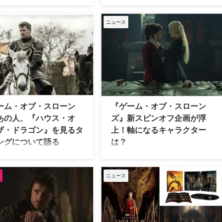
を非難
大人気ドラマ『ゲーム・オブ・スロー
ンズ』の原作者であるジョージ・R・
ス・オブ・ザ・ドラゴン』のレ
R・マーティンが、先日正式に製作が
ニュース
・ターガリエン役で知られるエ
発表された中編小説「ダンクとエッグ
ーシーは、ノンバイナリーを公
の物語（原題：Tales of Dunk and
いるが、Vogueとの最新インタ
Egg）」のドラマ版について、小説の
でトランスコミュニティに対す
原題とはタイトルが大きく変更される
言」について非難した。 白人の
可能性を示唆し、その理由を明かして
イナリーとして 「私たちは今、
いる。 タイトルに“騎士”という言葉を
ランスの権利に関する恐ろしい
『ゲーム・オブ・スローンズ』の約
にあります」と話したエマ。
100年前が舞台となるドラマ版「ダン
ンスの人たちやジェンダー・ノ
ーム・オブ・スローン
『ゲーム・オブ・スローン
クとエッグの物語」は、若くてナイー
フォーミングの人たちに対して
あの人、『ハウス・オ
ズ』新スピンオフ企画が浮
ブだが勇敢な騎士、サー・ダンカン・
れる辛辣な態度にとても深く悲
ザ・ドラゴン』を見るタ
上！軸になるキャラクター
ザ・トールとその小柄な従者、エッグ
感じています」 さらにトランス
ングについて語る
は？
の冒険が描 …
ダーの中でも有色人種が直面す
とは対照的に白人が受 …
座をめぐり七王国が熾烈な戦い
ジョージ・R・R・マーティンの小説
広げる大人気ドラマ『ゲーム・
「氷と炎の歌」シリーズをドラマ化し
スローンズ』でジェイミー・ラ
た『ゲーム・オブ・スローンズ』の新
ニュース
ーを演じたニコライ・コスター
スピンオフ企画が浮上していることが
ドーが、スピンオフ『ハウス・
明らかとなった。今度は、どのキャラ
ザ・ドラゴン』を見るタイミン
クターが中心に描かれるのだろう
いて語っている。 既視感覚える
か？ 米Indie Wireが報じている。 キ