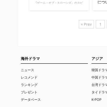
につ
『ゲーム・オブ・スローンズ』のスピ
ン』の
ンオフで、第80回ゴールデングローブ
目して
『ゲー
賞でTVドラマ部門の作品賞に輝いた
ブ・ス
ンオフ
『ハウス・オブ・ザ・ドラゴン』。本
ン』に
家シリーズに匹敵する評価を得ている
で出演
« Prev
1
スピンオフのシーズン2について、予
が、嫌
測できること4つを紹介する。 （※以
て語った。
下シーズン1の内容に関するネタバレ
報じて
を含みますのでご注意ください） シー
たちが対
ズン2のリリース時期は？ 壮大なスケ
ゼルス
ールで描かれたシーズン1の撮影は綿
スロー
密なスケジュールが組まれ、撮影だけ
は、二
海外ドラマ
アジア
で10カ月を要し、製作に1年以上を費
ジョフ
やした。米HBOでトップを務めるケイ
ック・
ニュース
韓国ドラ
シー・ブロイズはリリー …
ザ・ド
エン2世
レコメンド
中国ドラ
ランキング
台湾ドラ
プレゼント
タイドラ
データベース
K-POP