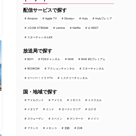
配信サービスで探す
Amazon
Apple TV
Disney+
Hulu
Huluプレミア
J:COM STREAM
Lemino
Netflix
U-NEXT
スターチャンネルEX
放送局で探す
BS11
FOXチャンネル
NHK
NHK BSプレミアム
WOWOW
アクションチャンネル
スターチャンネル
スーパー！ドラマTV
ミステリーチャンネル
国・地域で探す
アイルランド
アメリカ
イギリス
イスラエル
イタリア
インド
オーストラリア
カナダ
スウェーデン
スペイン
デンマーク
ドイツ
フランス
メキシコ
北欧
日本