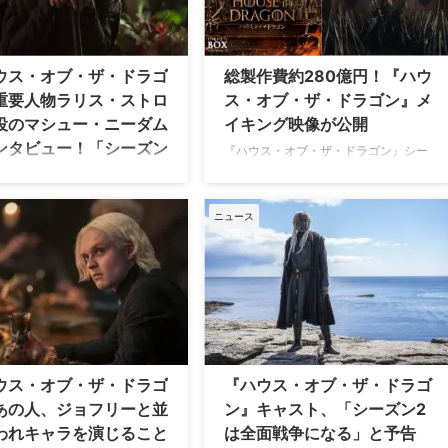
後には… 米Entertainment
ャラクターの重複は？ 情報筋によると
klyのインタビューで、スピンオフ
米HBOは、『ゲーム・オブ・スローン
したかどうか質問されたニコラ
ズ』でも幾度となく言及され、小説シ
「まだ見ていません」と回答。
リーズにも登場している征服王エイゴ
ウス・オブ・ザ・ドラゴ
総製作費約280億円！『ハウ
日、番組が放送されていて、オ
ン一世、エイゴン・ターガリエンを軸
重要人物ラリス・ストロ
ス・オブ・ザ・ドラゴン』メ
ング・クレジットを見たんで
にしたスピンオフドラマ企画を前進さ
役のマシュー・ニーダム
イキング映像が公開
『ゲーム・オブ・スローンズ』
せることに熱心なのだという。 小説シ
ンタビュー！「シーズン
じ音楽で …
リーズでエイゴン一世 …
『ハウス・オブ・ザ・ドラゴン』シー
ついて公言したら命はな
ズン1は、3月15日（水）より、4K
UHD、ブルーレイ、DVDの各コンプリ
言われている」
ート・ボックスの発売とDVDレンタル
ニュース
賞史上最多受賞シリーズ『ゲー
が開始する。さらに【初回限定生産】
ブ・スローンズ』から200年前
4K ULTRA HDコンプリート・ボックス
にしたスピンオフ作品で七国王
スチールブック仕様も同日に発売。各
する〈ターガリエン家〉の王位
コンプリート・ボックスに収録される
いを描いた『ハウス・オブ・
約70分の特典映像の中から、『ゲー
ラゴン』。3月15日（水）よ
ム・オブ・スローンズ』『ハウス・オ
ーズン1の4K UHD、ブルーレ
ブ・ザ・ドラゴン』の舞台である“七王
VDの各コンプリート・ボックス
国”の王都・キングズ・ランディングに
ウス・オブ・ザ・ドラゴ
『ハウス・オブ・ザ・ドラゴ
とDVDレンタルが開始。これを
ある、「赤の王城」通称レッド・キー
て、ラリス・ストロング役を演
あの人、ジョフリーと並
ン』キャスト、「シーズン2
プでの撮影の裏側に迫ったレア映像が
シュー・ニーダムにインタビュ
われキャラを演じること
は全面戦争になる」と予告
到着！ …
『ハウス・オブ・ザ・ドラゴ