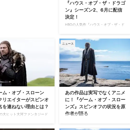
『ハウス・オブ・ザ・ドラゴ
ン』シーズン2、6月に配信
決定！
HBOの人気作『ハウス・オブ・ザ・ド
ラゴン』シーズン2は、2024年6月に
米HBOにて配信決定！ Varietyなどが
報じている。 『ハウス・オブ・ザ・ド
ニュース
ラゴン』シーズン2、6月に配信！
『ゲーム・オブ・スローンズ』のスピ
ンオフ『ハウス・オブ・ザ・ドラゴ
ン』シーズン2の配信時期について、
昨年11月の時点で2024年の初夏と発表
されていたが、この度2024年6月に配
信されることが決まった。現地時間3
月4日に開催されたメディアイベント
ーム・オブ・スローン
あの作品は実写でなくアニメ
で明らかになった。 シーズン2につい
クリエイターがスピンオ
に！『ゲーム・オブ・スロー
て詳しい内容は伏せられているが、シ
名を連ねない理由とは？
ンズ』スピンオフの状況を原
ーズン …
作者が語る
Oの大ヒット大河ファンタジード
ゲーム・オブ・スローンズ』で
壮大なスケールで描かれた米HBOの大
イターを務めたデヴィッド・ベ
河ファンタジードラマ『ゲーム・オ