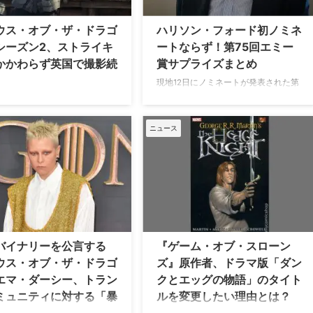
ッグを身に着けた自身の画像、そして
』シーズン2 『ゲーム・オブ・
夕焼けの画像をアップ。 その投稿に
ンズ』原作者のジョージ・R・
ウス・オブ・ザ・ドラゴ
ハリソン・フォード初ノミネ
は、「スティーヴの撮影は終了だ！
ーティンは、『ハウス・オブ・
シーズン2、ストライキ
ートならず！第75回エミー
これほど卓越した人たちと仕事ができ
ラゴン』シーズン2の第1話と第
かかわらず英国で撮影続
賞サプライズまとめ
るなんて、なんて …
ついて、”力強く、感情的で、胸
裂けそうに …
現地12日にノミネートが発表された第
75回エミー賞。様々な作品・キャス
月前に始まった全米脚本家組合
ト・スタッフが候補に挙がったが、そ
A）のストライキがハリウッドの
の選出をめぐっていくつかの予想外が
多くを停止させたが、現地時間
ニュース
起きている。 複数部門で候補入りした
3日（木）に全米映画俳優組合
人もいる中、映画スターは苦戦… 近年
-AFTRA）もストライキを承認
活躍が目覚ましいペドロ・パスカル
票を行い、ストライキへの参加
は、本年度のエミー賞で2番目に多く
に決定。 この同時ストライキに
のノミネート数（24）を記録した
映画スタジオは新たな労働協約
『THE LAST OF US』で主演男優賞候
するまで、プロジェクトの開
補に。これまでに出演した『ゲーム・
影、宣伝が実質的に不可能とな
オブ・スローンズ』や『ナルコス』
かし、いくつかの海外製作の作
バイナリーを公言する
『ゲーム・オブ・スローン
『マンダロリアン』で同賞にノミネー
場は動いているようだ。米
ウス・オブ・ザ・ドラゴ
ズ』原作者、ドラマ版「ダン
トされたことはなかったが、今回はさ
eWireが報じた。 海外ロケは通常
エマ・ダーシー、トラン
クとエッグの物語」のタイト
らにホストを務めた長寿 …
6月に、俳優組合のメンバーであ
ミュニティに対する「暴
ルを変更したい理由とは？
人以上の俳 …