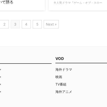
いて語る
大人気ドラマ『ゲーム・オブ・スロー
撮影現場、印象的なシーンや注
ンズ』の前日譚となるスピンオフドラ
ほしいシーン、『ゲーム・オ
ム・オブ・スローンズ』のスピ
マ『ハウス・オブ・ザ・ドラゴン』で
ローンズ』で好きなキャラ …
『ハウス・オブ・ザ・ドラゴ
コアリーズ・ヴェラリオン卿を演じる
エイゴン・ターガリエン2世役
スティーヴ・トゥーサントが、「シー
するトム・グリン＝カーニー
2
3
4
5
Next »
ズン2は全面戦争になる」と予告して
われキャラを演じることについ
いる。 『ハウス・オブ・ザ・ドラゴ
米Entertainment Weeklyが
ン』とは 『ハウス・オブ・ザ・ドラゴ
いる。 シリーズ屈指の嫌われ者
ン』は、本家で描かれた出来事の約
面 2022年12月中旬にロサン
200年前を舞台に、ウェスタロスを統
で開催された『ゲーム・オブ・
治したターガリエン家の熾烈な王位継
ンズ』オフィシャルイベントで
承争いが壮大なスケールで描かれるシ
人の“王”が顔を揃えた。本家で
VOD
リーズ。シーズン1の最終話は、ター
リー・バラシオンを演じたジャ
ガリエン家のレイニラ王女が率いる黒
グリーソンと『ハウス・オブ・
海外ドラマ
マ
装派と、ハイタワー家の翠装派が真 …
ラゴン』でエイゴン・ターガリ
 …
映画
マ
TV番組
マ
海外アニメ
マ