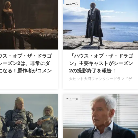
とD・B・ワイスが、スピンオフ
ブ・スローンズ』の原作者であるジョ
ニュース
『ハウス・オブ・ザ・ドラゴ
ージ・R・R・マーティンが、本家シリ
、待機中のフランチャイズ新プ
ーズから派生したアニメ版スピンオフ
クトのクレジットに名を連ねな
が3本進行中だと明かした。 海が舞台
を語っている。 クレジットされ
の実写は莫大なお金がかかるので…
作品にきちんと関わるべき 商業
『ゲーム・オブ・スローンズ』のスピ
功した人気ドラマのスピンオフ
ンオフ作品については数多くのプロジ
は、本家のクリエイターが何ら
ェクトが浮上していると以前報じられ
で携わるケースが一般的だが、
ていたが、マーティンが自身のブログ
ウス・オブ・ザ・ドラゴ
『ハウス・オブ・ザ・ドラゴ
ム・オブ・スローンズ』が2019
を更新し、そのうちの1本として発表
シーズン2は、非常にダ
ン』主要キャストがシーズン
結した後、ベニオフとワイスは
されていた『Nine Voyages（原題）』
になる！原作者がコメン
2の撮影終了を報告！
ンチャイズから完全 …
が実写版からアニメシリーズへ変更に
なったと報告。『N …
大ヒット大河ファンタジードラマ『ゲ
ーム・オブ・スローンズ』のスピンオ
の人気作『ゲーム・オブ・スロー
フ『ハウス・オブ・ザ・ドラゴン』の
のスピンオフ、『ハウス・オ
主要キャストが、シーズン2の撮影終
・ドラゴン』シーズン2が2024
ニュース
了を報告した。 撮影終了を報告 9月28
に配信されることは以前お伝え
日（木）、シーズン1でコーリス・ヴ
おり。気になるその内容だ
ェラリオン役を演じたスティーヴ・ト
非常にダークになる”ことがわか
ゥーサントが自身のInstagramを更新
TV Lineが報じている。 （以
し、「CAST#5」と紙が貼られたトレ
ーズン1の展開に関する内容が
ーラーと、白髪のドレッドヘアのウィ
ます） 『ハウス・オブ・ザ・ド