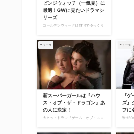
ビンジウォッチ（一気見）に
最適！GWに見たいドラマシ
リーズ
ゴールデンウィークは自宅でゆっくり
過ごそうと考えているあなたへ。この
機会にチェックしておきたい、各配信
サービスのビンジウォッチに最適なド
ニュース
ニュース
ラマをご紹介。 Disney+（ディズニー
プラス） 『一流シェフのファミリーレ
ストラン』 『シェイムレス 俺たちに
恥はない』のジェレミー・アレン・ホ
ワイト主演の話題作。食べ物、家族、
仕事や人生をテーマにした新しいコメ
ディーシリーズ。若きシェフのカーミ
ーとともに働くのは一筋縄ではいかな
新スーパーガールは『ハウ
『ゲ
いスタッフたち。店や自分自身を変え
ス・オブ・ザ・ドラゴン』あ
ズ』
ようと奮闘するうちに、スタッフたち
の人に決定！
フに
は彼にとっての大事な家 …
大ヒットドラマ『ゲーム・オブ・スロ
米HB
ーンズ』のスピンオフ『ハウス・オ
ラマ『
ブ・ザ・ドラゴン』でレイニラ・ター
クリエ