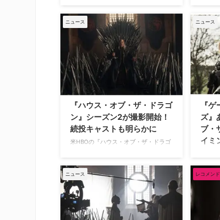
言」
いるが、時にはファンの妙なリクエス
『ハウ
トに引いてしまったり、ファンとの交
ニュース
ニュース
イニラ
流で気まずい思いをしてしまうことも
マ・ダ
あるようだ。米The Hollywood
言して
Reporterが、そんな俳優たちが経験し
ビュー
たファンとの“困った触れ合い”を紹介
る「暴
しているので、そのうち5人を紹介し
ノンバ
よう。 「ファンとの“気まずい”交流」
特にト
5選 ペドロ・パスカル 『ゲーム・オ
収縮期
ブ・スローンズ』でドーン王国のオベ
「トラ
『ハウス・オブ・ザ・ドラゴ
『ゲ
リン・マーテル役を演じたペドロ・パ
ンコン
ン』シーズン2が撮影開始！
ズ』
スカルは、決闘裁判でティリオン・ラ
向けら
続投キャストも明らかに
ブ・
ニスター（ …
しみを
イミ
ジェン
米HBOの『ハウス・オブ・ザ・ドラゴ
る差別
ン』シーズン2の撮影が始まり、戻っ
鉄の玉
てくるキャストが明らかになったと、
を繰り
米Entertainment Weeklyが伝えてい
オブ・
ニュース
レコメンド
る。 番組から去る者、出続ける者
ニスタ
『ゲーム・オブ・スローンズ』の前日
＝ワル
譚として製作されている『ハウス・オ
オブ・
ブ・ザ・ドラゴン』。そのシーズン2
グにつ