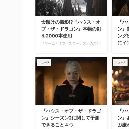
の撮影が、ワーナー・ブラザースが大
も、数年
きなスタジオを所有するイギリスのリ
Wee
ーブスデンで始まった。『ゲーム・オ
を視聴
ブ・スローンズ』でも監督を務めたア
イは、
命懸けの撮影!?『ハウス・オ
『ハ
ラン・テイラーがすでに撮影に参加し
「ある
ブ・ザ・ドラゴン』本物の剣
ン』
ているという。 予想通り、マット・ス
ープニ
を2000本使用
ング
ミス（デイモ …
す。（
にイ
と）同
『ゲーム・オブ・スローンズ』のスピ
2に
ンオフシリーズ『ハウス・オブ・ザ・
ドラゴン』シーズン1の4K UHD、ブル
いと
ーレイ、DVDの各コンプリート・ボッ
ニュース
ニュース
エミー
クスの発売とDVDレンタルが、3月15
ム・オ
日（水）より開始となる。『ゲーム・
を舞台
オブ・スローンズ』、『ハウス・オ
を統治
ブ・ザ・ドラゴン』でおなじみの権力
継承争
の象徴「鉄の玉座」の制作風景を公
ザ・ド
開！ 「鉄の玉座」とは？ 最高権力の
り、シ
象徴 『ゲーム・オブ・スローンズ』シ
イ、D
リーズでお馴染みの「鉄の玉座」は、
『ハウス・オブ・ザ・ドラゴ
『ハ
の発売
遡ること200年前の世界を描く『ハウ
記念し
ン』シーズン2に関して予測
ン』
ス・オブ・ザ・ドラゴン』でも、代々
じたマ
できること４つ
ぶ嫌
ターガリエン家の王だ …
ー！ 