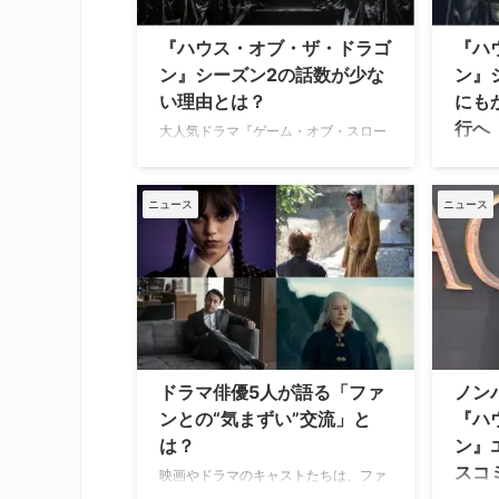
ィ』シーズン1 『ウォーキング・デッ
ラゴン
ド：ダリル・ディクソン』 『HALO』
スロー
『ハウス・オブ・ザ・ドラゴ
『ハ
『ゲーム・オブ・スローンズ』第一
R・マ
ン』シーズン2の話数が少な
ン』
章：七王国戦記 …
ザ・ド
い理由とは？
にも
2話に
行へ
が張り
大人気ドラマ『ゲーム・オブ・スロー
ンズ』の前日譚ドラマ『ハウス・オ
約3カ
ブ・ザ・ドラゴン』シーズン2はシー
（WG
ズン1に比べてエピソード数が2話少な
番組の
ニュース
ニュース
いが、その理由をエピソード監督を務
7月1
めるクレア・キルナーが明かしてい
（SAG
る。 各話のオープニングとエンディン
する投
グを優先した結果 米Hollywood
を正式
Reporterのインタビューでキルナー
より、
が、全10話だったシーズン1からシー
が成立
ズン2が8話構成となった理由に言及
発、撮
し、ショーランナーのライアン・J・
る。し
ドラマ俳優5人が語る「ファ
ノン
コンダルがエピソード数を決めたと語
品の現
ンとの“気まずい”交流」と
『ハ
った。「素晴らしいエピソードが8話
Indi
は？
ン』
あって、各エピソード …
通り 
スコ
る300
映画やドラマのキャストたちは、ファ
ンのサポートと応援により支えられて