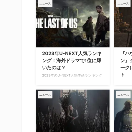
ガリエン王女を演じるミリー・アルコ
ニオフ
ニュース
ニュース
ックが、ジェームズ・ガンとピータ
ドラマ
ー・サフランが手掛ける新たなDCユニ
ン』や
バースでスーパーガール役を務めるこ
ロジェ
とが分かった。米Deadlineが報じてい
い理由
る。 従来のスーパーガールとは異な
るなら
る！ スーパーガール役の選考が進んで
的に成
いることについては今月に入ってから
作品に
何度か報じられていた。オーストラリ
かの形
2023年U-NEXT人気ランキ
『ハ
ア出身で現在23歳のミリーは、『コー
『ゲー
ング！海外ドラマで1位に輝
ン』
ダ 愛のうた』やNetflixのファンタジ
年に完
いたのは？
ーク
ーホラー『ロック …
同フラ
ト
2023年のU-NEXT人気作品ランキング
が発表された。海外ドラマで1位に輝
HBO
いたのは、世界中の原作ファンの心を
ンズ』
掴み、絶賛が相次いだあの作品！ U-
ブ・ザ
ニュース
ニュース
NEXT海外ドラマ人気ランキング
年初夏
【2023】 海外ドラマ 『THE LAST OF
したと
US』 『AND JUST LIKE THAT…／セッ
が、“
クス・アンド・ザ・シティ新章』シー
った。米
ズン2 『ハウス・オブ・ザ・ドラゴ
下、シ
ン』 『セックス・アンド・ザ・シテ
含まれ