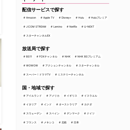
配信サービスで探す
Amazon
Apple TV
Disney+
Hulu
Huluプレミア
J:COM STREAM
Lemino
Netflix
U-NEXT
スターチャンネルEX
放送局で探す
BS11
FOXチャンネル
NHK
NHK BSプレミアム
WOWOW
アクションチャンネル
スターチャンネル
スーパー！ドラマTV
ミステリーチャンネル
国・地域で探す
アイルランド
アメリカ
イギリス
イスラエル
イタリア
インド
オーストラリア
カナダ
スウェーデン
スペイン
デンマーク
ドイツ
フランス
メキシコ
北欧
日本