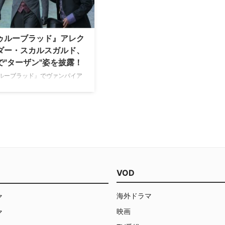
送された『特別狙撃…
待望の来日決定を記念する3シ
動画メッセージが到着したので
しよ…
ゥルーブラッド』アレク
ダー・スカルスガルド、
で"ターザン"姿を披露！
ルーブラッド』でヴァンパイア
ック・ノースマンを演じていた
サンダー・スカルスガルド。当
身だった彼が、新作映画『ター
REBORN』のために肉体改造し
ザンに扮したことは以前お伝え
、その肉体美を満場のゲストた
で披露していたことが分かっ
【関連記事】ハリウッドで話題の
ケメ…
VOD
海外ドラマ
マ
映画
マ