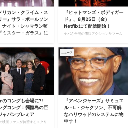
ト・インベージョン』が初めて
という。 10年以上関わり続けて
メリカン・クライム・ス
『ヒットマンズ・ボディガー
、友と対面 6月21日（水）より
リー』サラ・ポールソン
ド』、8月25日（金）
ey+（ディズニープラス）で日米
・ナイト・シャマラン監
Netflixにて配信開始！
信となる新たなマーベルドラマ
『ミスター・ガラス』に
クレット・イン …
ヤバさ全開の痛快アクションサマーム
した理由
ービー『ヒットマンズ・ボディガー
ド』が、8月25日（金）に、Netflixに
年1月18日（金）から公開され
てストリーミング配信を開始すること
ニュース
・ナイト・シャマラン（『シッ
が決定！ この度、キーアートビジュ
センス』『ウェイワード・パイ
アルと予告編が解禁となった。 東ヨー
出口のない街』）監督最新作の
ロッパの独裁者が被告となる裁判のた
ンス・スリラー映画『ミスタ
め、証人として世界最悪の殺し屋・ダ
ラス』。同作の鍵となるキャラ
リウスを国際司法裁判所に連れて行く
を演じるサラ・ポールソンが出
護衛…
ことになった経緯を、本人と監
っている。 【関連記事】役作り
した…
かのコングも会場に?!
『アベンジャーズ』サミュエ
ングコング：髑髏島の巨
ル・L・ジャクソン、不可解
ジャパンプレミア
なハリウッドのシステムに物
申す！
の映画ファンが待望するスクリ
王者"キングコング"を描くアド