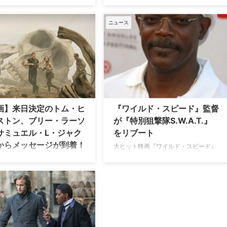
『アベンジャーズ』シリーズのニッ
ャー超大作『キングコング：髑
ク・フューリー役をはじめ映画やTVに
巨神』。3月25日（土）より公
引っ張りだこの人気俳優サミュエル・
ニュース
る今作をひっさげ、トム・ヒド
L・ジャクソンが、このほど出演した
ン（『ナイトマネジャー』）、
ラジオ番組の中で、人種をテーマにし
エル・L・ジャクソン（『ヘイ
たアメリカ映画に出演するイギリス人
・エイト』）、ブリー・ラーソ
俳優についてコメントし話題を集め
ルーム』）が来日。新宿区歌舞
た。米Deadlineが報じている。 サミュ
行わ…
エルは新作映画『キングコング：髑髏
島の巨…
画】来日決定のトム・ヒ
『ワイルド・スピード』監督
ストン、ブリー・ラーソ
が『特別狙撃隊S.W.A.T.』
サミュエル・L・ジャク
をリブート
からメッセージが到着！
大ヒット映画『ワイルド・スピード』
シリーズを手掛けたニール・H・モリ
ド『GODZILLA』チームが贈
ッツとジャスティン・リンが、1970年
走アドベンチャー・アトラクシ
代の人気アクションドラマ『特別狙撃
大作『キングコング：髑髏島の
隊S.W.A.T.』のリブート版製作を米
。公開間近となる3月14日
CBSにて企画していることが明らかに
と15日（水）に主役のトム・ヒ
なった。米Deadlineが報じている。
トン、ブリー・ラーソン、サミ
1975年から1976年にかけて米ABCで放
・L・ジャクソンの来日が決