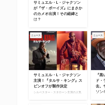
サミュエル・L・ジャクソン
が『ザ・ボーイズ』にまさか
のカメオ出演！その経緯と
は？
最終章であるシーズン5が配信中の
Amazonの人気ドラマ『ザ・ボーイ
ズ』。その最新エピソード、シーズン
ニュース
ニュース
5第7話「フランスの男、ある女、マザ
ーズ・ミルクと呼ばれる男」に、まさ
かの大物がカメオ出演した。その舞台
裏について、クリエイターのエリッ
ク・クリプキが語っている。（※本記
事はシーズン5第7話「フランスの男、
ある女、マザーズ・ミルクと呼ばれる
男」のネタバレを含みますので、ご注
サミュエル・L・ジャクソン
『黒
意ください） 「特徴的な声を求めて」
主演！『タルサ・キング』ス
ド・
願望が叶う 5月13日（水）にリリース
ピンオフが製作決定
去。
された同エピソードに登場したディー
ソン
プの海の仲間であるシュモク …
シルベスター・スタローン主演の人気
ドラマ『タルサ・キング』のスピンオ
197
フがParamount+で現在製作中である
公であ