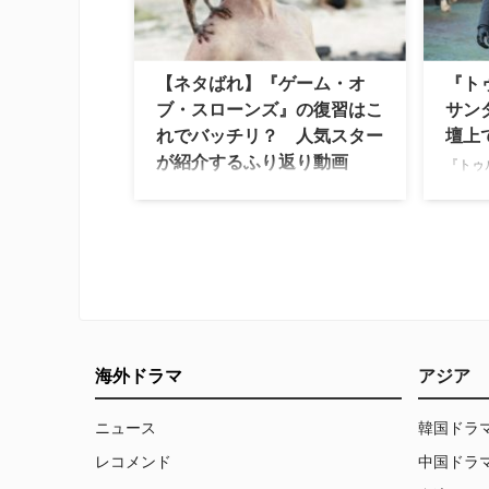
定！ 
日が決定！ あわせて、アカデミー賞
ョット
を受賞した『ルーム』以来1年ぶりと
ご紹介
なるブリー・ラーソン、2012年の『ア
ベンジャ…
【ネタばれ】『ゲーム・オ
『ト
ブ・スローンズ』の復習はこ
サン
れでバッチリ？ 人気スター
壇上
が紹介するふり返り動画
『トゥ
のエリ
（本記事は、同シリーズのシリーズ6
アレク
までのネタばれを含みますのでご注意
時は細
ください） 世界中で大ヒットし、新シ
ザン：
リーズが先日発表されたエミー賞で最
てター
多ノミネートを記録するなど高い評価
したが
を得ている大河ファンタジー『ゲー
ちの前
ム・オブ・スローンズ』。同シリーズ
た。 
のここまでをふり返る映像が公開さ
人気イ
れ、話題を呼んでいる。 このダイジェ
海外ドラマ
アジア
スト映像でナレ…
ニュース
韓国ドラ
レコメンド
中国ドラ