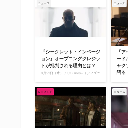
ことが明らかになった。舞台はニュー
じ、そ
ニュース
ニュース
オーリンズで、主演と製作総指揮には
扮した
ハリウッドを代表する名優、サミュエ
が81歳
ル・L・ジャクソンが決定している。
複数の
サミュエル・L・ジャクソンが演じる
人アク
のは？ 『タルサ・キング』は、大物ニ
ーの象
ューヨーク・マフィアのドワイト（シ
（火）
ルベスター・スタローン）が、25年の
家族に
刑期を終え、慣れないオクラホマ州タ
息を引
『シークレット・インベージ
『ア
ルサに送られることから始まる物語。
199
ョン』オープニングクレジッ
ード
そこで彼は、新しい犯罪帝国を築き上
ガンの
トが批判される理由とは？
ャク
げようと奮闘する。シ …
にニュ
語る
ドは、
6月21日（水）よりDisney+（ディズニ
ープラス）にて新作マーベルドラマ
『アベ
『シークレット・インベージョン』第
ーベル
1話が配信開始となったが、そのオー
（MC
レコメンド
ニュース
プニングクレジットが物議を醸してい
ズ・“
るようだ。一体、何が問題なのだろう
ン役の
か？ デリケートな時期にAIに仕事を奪
ーリー
われて… 本シリーズは、国際平和維持
ン。何
組織S.H.I.E.L.D.（シールド）の元長官
ドンと
ニック・フューリーが、あらゆる人物
一緒に