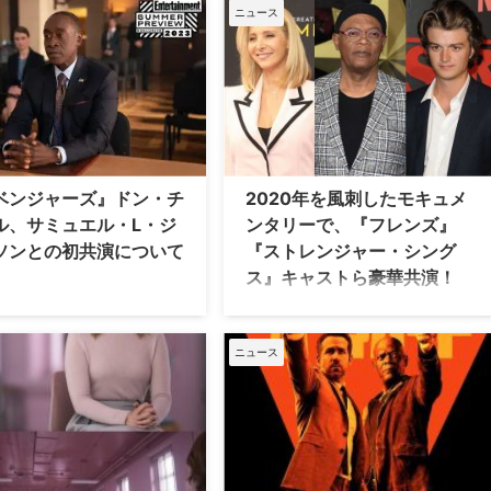
の後もTVシリーズなどで同役に
ック・ユニバース）最新作『シークレ
ニュース
リチャード・ラウンドトゥリー
ット・インベージョン』。本作でサミ
で亡くなった。米Deadlineなど
ュエル・L・ジャクソン演じるニッ
メディアが伝えている。 初の黒
ク・フューリーの日本版吹き替え声優
ションヒーローでブラックパワ
を務めている竹中直人を直撃！ 10年
徴 リチャードは今月24日
以上にわたって同役を吹き替えてきた
の午後、ロサンゼルスの自宅で
心境や、本作の見どころについて語っ
見守られながら膵臓ガンのため
てもらった。 （本記事には『シークレ
き取ったという。リチャードは
ット・インベージョン』第1話の重大
ベンジャーズ』ドン・チ
2020年を風刺したモキュメ
3年に乳ガンと診断され、男性の乳
なネタバレが含まれます） 『シークレ
ル、サミュエル・L・ジ
ンタリーで、『フレンズ』
危険性を訴えていた。 1942年
ット・インベージョン』竹中直人イン
ソンとの初共演について
『ストレンジャー・シング
ーヨーク州で生まれたリチャー
タビュー ――本作はニック・フューリ
ス』キャストら豪華共演！
モデル …
ーが主役ですが、初め …
ンジャーズ』シリーズなどのマ
ヒュー・グラントの出演が決定してい
・シネマティック・ユニバース
る、『ブラック・ミラー』のクリエイ
U）に出演しているジェーム
ターが手掛ける2020年を風刺した
ニュース
ローディ”・ローズ／ウォーマシ
Netflixのモキュメンタリー番組
ドン・チードルとニック・フュ
『DeathTo2020（原題）』に、『スト
役のサミュエル・L・ジャクソ
レンジャー・シングス／未知の世界』
度も同じ作品に名を連ねてきた
や『フレンズ』の人気キャストらが出
サミュエルは友人でもあるが、
演することが明らかとなった。米
撮影したのは新作ドラマ『シー
Deadlineが報じている。 『ブラッ…