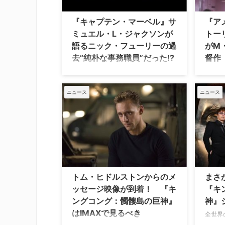
に“擬態”できる能力を持つスクラル人
クレッ
による「シークレット・インベージョ
だった
『キャプテン・マーベル』サ
『ア
ン（見えざる地球侵略計画）」の阻止
初めて
ミュエル・L・ジャクソンが
トー
に挑むサスペンス・スリラー。マーベ
Disn
語るニック・フューリーの過
がM
ルの …
同時配
去“純朴な事務職員”だった!?
督作
『シー
出演
大ヒット公開中のマーベル・スタジオ
最新作『キャプテン・マーベル』。マ
2019
ーベル初の女性ヒーロー単独主役であ
ニュース
ニュース
る、M
る本作には、後に"アベンジャーズ"を
クス・
結成させる国際平和維持組織
ンズ 
S.H.I.E.L.D.のニック・フューリーが若
サスペ
きエージェントとして登場する。そん
ー・ガ
な彼の過去を、演じるサミュエル・
クター
L・ジャクソンが語った。 【関連記
演する
事】アベ…
督が語
に活用
トム・ヒドルストンからのメ
まさ
ッセージ映像が到着！ 『キ
『キ
ングコング：髑髏島の巨神』
神』
はIMAXで見るべき
全世界
ーンの