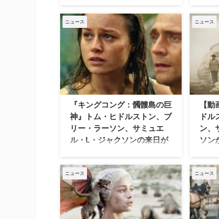
全世界の映画ファンが待望するスクリ
ベンチ
ーンの王者"キングコング"を描くアド
髏島の
ベンチャー超大作『キングコング：髑
ニュース
ニュース
開とな
髏島の巨神』。神話の中にだけ存在す
ルスト
るとされた謎の島に調査遠征隊が派遣
サミュ
される。彼らの任務は、未知なる生物
トフル
を発見すること。だが、その島は、人
ン（『
類が決して足を踏み入れてはならない
伎町で
「髑髏島（ドクロトウ）」だった…。
【関連…
『キングコング：髑髏島の巨
【動
神』トム・ヒドルストン、ブ
ドル
リー・ラーソン、サミュエ
ン、
ル・L・ジャクソンの来日が
ソン
決定！
ハリウッ
る、暴
全世界の映画ファンが待望するスクリ
ョン超
ニュース
ニュース
ーンの王者"キングコング"を描くアド
巨神』
ベンチャー超大作『キングコング：髑
（火）
髏島の巨神』。3月25日（土）より全
ドルス
国ロードショーとなる今作をひっさ
ュエル
げ、主役のトム・ヒドルストンの初来