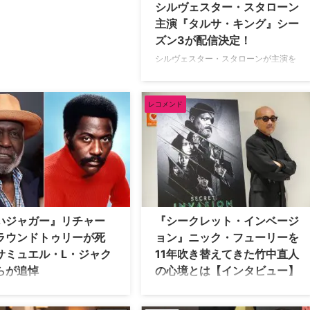
シルヴェスター・スタローン
主演『タルサ・キング』シー
ズン3が配信決定！
シルヴェスター・スタローンが主演を
務めるクライムアクションドラマ『タ
ルサ・キング』のシーズン3が
Paramount+にて独占配信されること
レコメンド
が決定。特報＆キービジュアルが公開
された。 『タルサ・キング』シーズン
3の配信が決定！ 『タルサ・キング』
は、ファミリーから戦力外の通告を受
けたマフィア ドワイト・マンフレディ
がアメリカの片田舎タルサを舞台に、
仲間0・資金0の絶体絶命の状態から新
たな帝国を築き上げ、“タルサの王”に
いジャガー』リチャー
『シークレット・インベージ
なる姿を描く物語。 シーズン1配信時
ラウンドトゥリーが死
ョン』ニック・フューリーを
は、１日でのサービス加入者増加数が
サミュエル・L・ジャク
11年吹き替えてきた竹中直人
当時の最高記録を樹立 …
らが追悼
の心境とは【インタビュー】
1年の映画『黒いジャガー』で主人
現在Disney+（ディズニープラス）で
る探偵ジョン・シャフトを演
配信中のMCU（マーベル・シネマティ