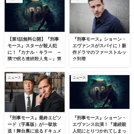
ンス主演による緊迫のスパイサス
ペンス『裏切りのスパイ～MI5の
疑惑～』が、WOWOWにて8月16
日（日）に日本初放送・配信決
定！ 『アガサ・クリスティー
検察側の証人』監督も参加
【第1話無料公開】『刑事
『刑事モース』ショーン・
WOWOWが近年贈る「英国サス
モース』スターが殺人犯
エヴァンスがスパイに！新
ペンス」シリーズ（『レッド・ア
に！『カナル・キラー ～
作ドラマのファーストルッ
イ／陰謀のフライト』『警部ベル
ジュラック～豪邸に潜む闇～』）
隣で眠る連続殺人鬼～』第
ク到着
の新作となる本作は、『刑事モー
1話をYouTubeで期間限定
『刑事モース ～オックスフォー
ス』の主人公モース役でおなじみ
無料公開
ド事件簿～』の主人公エンデバ
のショーンが主演・製作総指揮を
ニュース
ニュース
ー・モース役で知られるショー
Amazon Prime Video「シネフィ
務め、5年越しの構想で実現した
ン・エヴァンスがスパイドラマに
ルWOWOWプラス」公式
本格サスペンス。仕事も私生活も
主演することは、当サイトでお伝
YouTubeでは、一度は観ておきた
…
えした通り。そのファーストルッ
い名画、人気のミステリードラ
クが届いた。英Radio Timesが報
マ、名作アニメなどを続々無料公
じている。 自身の結婚と国の危
開！ 今回は、実話をもとに描い
機を救えるか？ 『刑事モース』
たイギリス発のクライム・サスペ
『刑事モース』最終エピソ
『刑事モース』ショーン・
と同じく英ITVで2026年に放送さ
ンス『カナル・キラー ～隣で眠
ード（字幕版）が一挙放
エヴァンス出演！『連続殺
れる新作ドラマ『Betrayal（原
る連続殺人鬼～』第1話を
送！舞台裏に迫るドキュメ
人犯にとりつかれてしまっ
題）』でショーンが演じるのは、
YouTubeで期間限定無料公開中。