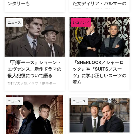
ンタリーも
た女ディリア・バルマーの
MI5（情報局保安部）に所属する
恋人が連続殺人鬼だった女性の実
正義』独占日本初放送
ジョン・ヒューズ。彼は対テロ戦
英国の人気ミステリー小説「モー
話をドラマ化 2024年に本国イギ
争中にMI5に加わり、イギリス国
ス警部」。そのモースの若かりし
リスで放送され、日本では『連続
人気ドラマ『刑事モース ～オッ
内でのテロ攻撃を防ぐ最前線に立
ニュース
レコメンド
頃を描いたドラマ『刑事モース
殺人犯にとりつかれてしまった女
クスフォード事件簿～』に主演し
っていた …
～オックスフォード事件簿～』
ディリア・バルマーの正義』とい
ていたショーン・エヴァンス最新
は、オックスフォードを舞台に古
うタイトルでも知られる本作。恋
作『連続殺人犯にとりつかれてし
典的なミステリーが展開される人
人が連続殺 …
まった女ディリア・バルマーの正
気ドラマ。 WOWOWプラスで8
義』が、4月27日（日）16：00
月4日（月）12時から一挙放送、
よりミステリーチャンネルにて独
シネフィルWOWOWプラスで
占日本初放送となる。 刑事モー
『刑事モース』ショーン・
『SHERLOCK／シャーロ
字・吹両方を8月から配信開
スが実在の殺人鬼に 交際相手は
エヴァンス、新作ドラマの
ック』や『SUITS／スー
始！ 遂に待望の最終エピソード
殺人鬼だった…！ シリアルキラ
殺人犯役について語る
ツ』に学ぶ正しいスーツの
（Case34～36）を字幕版テレビ
ーにつきまとわれる恐怖から生還
着方
初独占放送＆配信。さらに、ドラ
英ITVの人気ドラマ『刑事モー
した女性の実話を描いた衝撃作
マの舞台裏に迫るドキュメンタリ
ス ～オックスフォード事件簿
『連続殺人犯にとりつかれてしま
学生や社会人として新しい生活を
ーもあわせてお届け。 『刑事モ
～』の主人公エンデバー・モース
った女ディリア・バルマーの正
始める時、冠婚葬祭に出席する時
ース～オックスフォード事件簿
ニュース
ニュース
役で知られるショーン・エヴァン
義』。殺人鬼と知らずに交際し、
などに身に着けるスーツ。そんな
～』Case1～36一挙放送 …
ス。彼が、新作ドラマで演じた殺
半殺しの目に遭いながら強く生き
フォーマルな恰好をどう着こなす
人犯役について語っている。 不
延びたディリア・バルマーの自伝
べきか、その歴史はどう紡がれて
快感と恐怖を覚えながらも… ショ
…
きたのかを、人気の海外ドラマも
ーンが2023年に終了した『刑事
交えながらご紹介しよう。 17世
モース』の次に選んだ作品は、同
紀の王政復古を機に誕生 スーツ