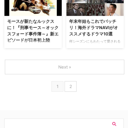
英国ドラマを手掛けたトム・エッ
（土）よりスタートする。 イギ
ジを脚本＆クリエイターとして迎
リスの推理作家コリン・デクスタ
え、新作スリラードラマを製作す
ーが生み出し、シャーロック・ホ
る。その主要キャストがこのほど
ームズを抑えて「最も好きな探
モースが新たなルックス
年末年始もこれでバッチ
明らかになった。 6話構成の本作
偵」第1位に選ばれたこともある
に！『刑事モース～オック
リ！海外ドラマNAVIがオ
のタイトルは『V…
モース警部。196…
スフォード事件簿～』新エ
ススメするドラマ10選
ピソードが日本初上陸
何シーズンにもわたって愛される
王道ドラマがある一方、放送開始
現在NHK BSプレミアムで放送中
前後から話題を集める新作ドラマ
の、英国の大学都市オックスフォ
も日々生まれている。WOWOW
ードを舞台にしたミステリードラ
にて日本初放送の海外ドラマ作品
マ『主任警部モース』の若き頃を
Next »
の中から、NAVI編集部がオスス
描く『刑事モース～オックスフォ
メするドラマ10選をご紹介しよ
ード事件簿～』。その最新エピソ
う。そろそろ年末年始ということ
ードの日本初放送日が決定した。
1
2
で、その期間に何を見ればいいの
本国イギリスでの人気はあのシャ
か分からない人もぜひ参考にして
ーロック・ホームズをしのぐとも
みてほしい。 『ニ…
言われるモース。今回WOWOW
プライムで20…