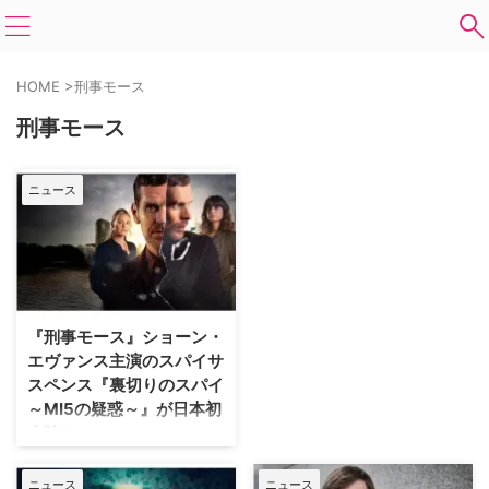
HOME
>
刑事モース
刑事モース
ニュース
『刑事モース』ショーン・
エヴァンス主演のスパイサ
スペンス『裏切りのスパイ
～MI5の疑惑～』が日本初
上陸！
『刑事モース ～オックスフォー
ド事件簿～』のショーン・エヴァ
ニュース
ニュース