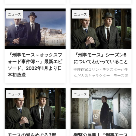
ナルシーズンとなるシーズン9の
るモースの若かりし日々を描いて
並ぶ人気を誇るモース警部が、新
並ぶ人気を誇るモース警部が、新
放送が英ITVにて始まったが、シ
いる。今年2月から3月にかけて
米刑事だった時代を描くミステリ
米刑事だった時代を描くミステリ
ョーンがこの …
本国で放送されたこの最終シーズ
ニュース
ニュース
ードラマ『新米刑事モース ～オ
ードラマ『新米刑事モース ～オ
ンをもって、8シーズン全 …
ックスフォード事件簿～』（別タ
ックスフォード事件簿～』が、シ
イトル『刑事モース ～オックス
ーズン9で終了することが明らか
フォード事件簿～』
となった。米TV Lineが報じてい
『ENDEAVOUR刑事モース ～オ
る。 英国作家コリン・デクスタ
ックスフォード事件簿～』）。フ
ーが生み出し、“英国で最も好き
ァイナルシーズンとなるシーズン
な探偵”の第1位に選ばれたことも
『刑事モース～オックスフ
『刑事モース』シーズン8
9の放送がついに本国イギリスで
あるモース警部。そんな彼の若か
ォード事件簿～』最新エピ
についてわかっていること
スタートしたが、現時点でわかっ
りし頃を描く『新米刑事モース』
ソード、2022年1月より日
ていることをお伝えしよう。 イ
では、オックスフォードを舞台
推理作家コリン・デクスターが生
本初放送
ギリスでの放送スタート！ 推理
に、若手刑事モースが町で次々と
んだ人気キャラクター「モース警
作家コリン・デクスターが生んだ
起こる難事件の真相究明に挑んで
部」の若き頃を描く大ヒットミス
コリン・デクスターによる小説
人気キャラクター「モース警部」
いく姿が描かれる。 5月23日
テリー『刑事モース～オックスフ
「モース警部」シリーズを原作と
の若き頃を描く大ヒットミステリ
（月）にPBS Mast …
ォード事件簿～』は、今月無事に
ニュース
ニュース
し、イギリスでシャーロック・ホ
ー『新 …
シーズン8（第8シリーズ）の撮
ームズをしのぐ人気を誇るモース
影が終了したという。この新シー
警部の若き刑事時代の活躍を描い
ズンについて現時点でわかってい
た『刑事モース～オックスフォー
ることを英Radio Times.com（以
ド事件簿～』。その最新エピソー
下RT）が伝えている。 今年4
ド（第31話～第33話）が2022年
月、英…
1月に日本初放送・配信されるこ
モースの愛をめぐる3部
衝撃の展開！『刑事モース