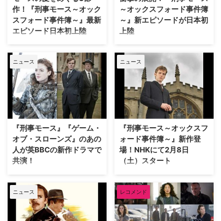
とが決定した。 当初は新米だっ
作！『刑事モース～オック
～オックスフォード事件簿
たが、サーズデイ…
スフォード事件簿～』最新
～』新エピソードが日本初
エピソード日本初上陸
上陸
大人気の英国ミステリードラマ
コリン・デクスターの人気小説を
『刑事モース～オックスフォード
ドラマ化した『主任警部モース』
ニュース
ニュース
事件簿～』最新エピソードの日本
の主人公の若き頃を描く『刑事モ
初上陸が決定。モースの愛をめぐ
ース～オックスフォード事件簿
る3部作が、2021年1月2日（土）
～』。その新たなエピソードが日
18：00よりWOWOWプライムに
本初上陸となる。 7月24日（金・
て放送される。 コリン・デクス
祝）13：00よりWOWOWプライ
ターによる小説「モース警部」シ
ムで放送されるのは、2019年2月
リーズを原作とした犯罪ドラマ
から3月にかけて英ITV系で放送
『刑事モース』『ゲーム・
『刑事モース～オックスフ
『主任警部モース』の主人公モー
された第26・第27話。カウリー
オブ・スローンズ』のあの
ォード事件簿～』新作登
スの若き日々を…
署が閉…
人が英BBCの新作ドラマで
場！NHKにて2月8日
共演！
（土）スタート
英BBCが、本年度アカデミー賞主
英国ミステリードラマ『主任警部
演女優賞にノミネートされている
モース』が好評放送中のNHK BS
ニュース
レコメンド
『ジュディ 虹の彼方に』の脚本
プレミアムにて、そのモースの若
を執筆したほか、『恋愛後遺症』
き頃を描く『刑事モース～オック
『私立探偵ストライク』といった
スフォード事件簿～』が2月8日