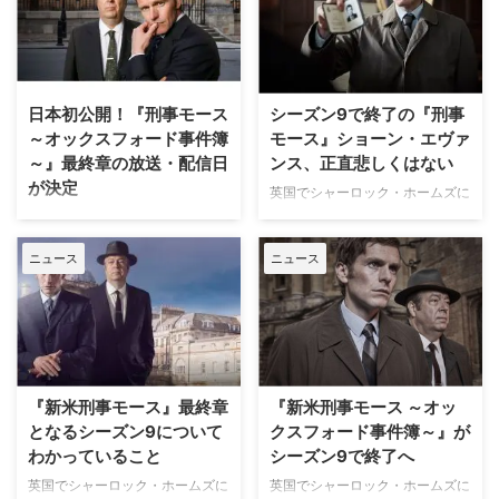
数のメディアが伝えている。 10
るオリジナルミニガイドが
年以上前から計画していた 『刑
WOWOW公式YouTubeにて先行
事モース』の主人公モースは、ミ
公開となった。 およそ10年続い
ステリー作家コリン・デクスター
た人気作、ついに完結 コリン・
が生んだキャラクター。クロスワ
デクスターによる小説「モース警
日本初公開！『刑事モース
シーズン9で終了の『刑事
ードパズルとクラシック音楽を愛
部」シリーズを原作とし、人気ド
～オックスフォード事件簿
モース』ショーン・エヴァ
し、捜査中に酒を飲みながらも類
ラマ『主任警部モース』の主人公
～』最終章の放送・配信日
ンス、正直悲しくはない
まれな頭脳で難事件を解き明かし
モースの若い頃を描いた本作。英
が決定
ていく型破りな刑事は、1987年
ITV系で2013年から放送されてき
英国でシャーロック・ホームズに
からジョン・ソウ主演で『主任警
たこの作品は本国イギリスで今年
並ぶ人気を誇るモース警部が刑事
英国発の人気ドラマ『主任警部モ
部モース』が制作され、そのモー
の3月に完結したが、その最終章
だった時代を描くミステリードラ
ース』の主人公、モースの刑事時
スの相棒ル …
3話（第34話～第36話）とドキ
ニュース
ニュース
マ『刑事モース ～オックスフォ
代を描いた大ヒットドラマ『刑事
ュメンタリーが8月2 …
ード事件簿～』。シーズン9で幕
モース～オックスフォード事件簿
を閉じる本作の放送が始まった
～』。その最終章となるシーズン
が、モースを演じるショーン・エ
9（第34話～第36話）がついに
ヴァンスは、物事を終わらせるの
日本初上陸！ 『主任警部モー
に適切な時期だと考えているよう
ス』につながるストーリーも コ
だ。米Digital Spyが報じている。
リン・デクスターによる小説「モ
『新米刑事モース』最終章
『新米刑事モース ～オッ
独占インタビューに応じたショー
ース警部」シリーズを原作とし、
となるシーズン9について
クスフォード事件簿～』が
ン・エヴァンス 2012年から親し
英ITV系で2013年から放送された
わかっていること
シーズン9で終了へ
まれてきた『刑事モース ～オッ
本作。イギリスであのシャーロッ
クスフォード事件簿～』。ファイ
ク・ホームズをもしのぐ人気を誇
英国でシャーロック・ホームズに
英国でシャーロック・ホームズに