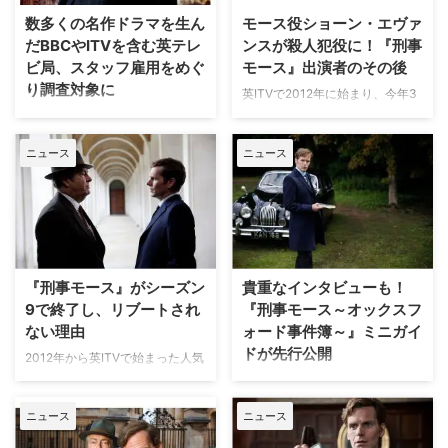
じくITVの4話から成るミニシリ
の原型が生まれたのは17世紀、イ
数多くの名作ドラマを生ん
モース役ショーン・エヴァ
ーズ『Until I Kill You（原
ギリスのチャールズ2世の時代と
だBBCやITVを含む英テレ
ンスが殺人犯役に！『刑事
題）』。2017年のノンフィクシ
言われる。チャールズ2世は、議
ビ局、スタッフ雇用をめぐ
モース』出演者のその後
ョンノベル「Living with a Serial
会と対立していた父のチャールズ
り調査対象に
Killer（原題）」を原作に、一緒
1世が1649年に清教徒革命で処刑
英ITVで2012年に始まり、今年3
に暮らしていた相手が実は殺人犯
された後、フランスやドイツで亡
月に幕を下ろした人気ドラマ『刑
数多くの人気ドラマを生み出して
だったという …
命生活を送っていたが、議会の力
事モース～オックスフォード事件
きたBBCやITVを含む複数の英テ
が弱まったことから1660年に帰
ニュース
ニュース
簿～』。そのキャストたちは早く
レビ局とプロダクション会社が、
国しチャールズ2世と …
も新たなプロジェクトに取り組ん
スタッフの雇用をめぐって英国競
でいる。英Den Of Geekが伝えて
争・市場庁の調査対象になってい
いる。 ショーン・エヴァンス
ることが明らかとなった。 法律
（エンデバー・モース役） 主人
違反なら高額の罰金が科せられる
公モースを10年以上にわたって
可能性も 米Deadlineによると、
演じたショーン・エヴァンスは、
BBCとITV、Hartswood Films、
『刑事モース』がシーズン
貴重なインタビューも！
今年2月、ITVの新作ドラマ
Sisterの4社が、フリーランスの
9で終了し、リブートされ
『刑事モース～オックスフ
『Delia Balmer（原題）』に出演
スタッフ雇用に関して独占禁止法
ない理由
ォード事件簿～』ミニガイ
することが報じられた。デリア・
に違反している可能性があるとし
ドが先行公開
バルマーという女性が実は殺人犯
て、英国競争・市場庁
2012年から英ITVで始まった人気
だった男性と交際した実話を元に
（Competition and Markets
ドラマ『刑事モース～オックスフ
人気の英国ミステリー『刑事モー
した全4話の作品で、ショーンは
Authority／以下CMA）の調査を
ォード事件簿～』がシーズン9を
ス～オックスフォード事件簿～』
その殺 …
受け …
ニュース
ニュース
もって終了した。同作終了の理由
最終章のお披露目に先駆けて、シ
について、英Radio Timesなど複
リーズの魅力や見どころを紹介す