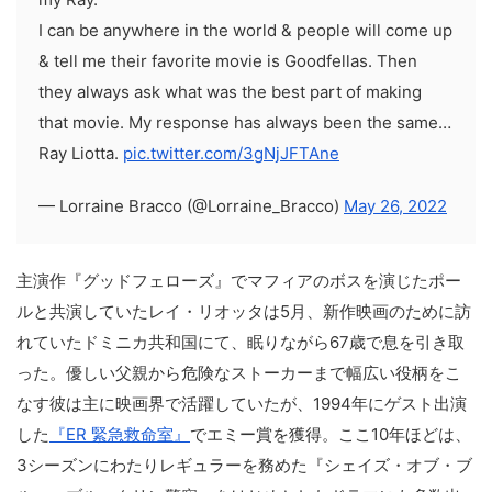
I can be anywhere in the world & people will come up
& tell me their favorite movie is Goodfellas. Then
they always ask what was the best part of making
that movie. My response has always been the same…
Ray Liotta.
pic.twitter.com/3gNjJFTAne
— Lorraine Bracco (@Lorraine_Bracco)
May 26, 2022
主演作『グッドフェローズ』でマフィアのボスを演じたポー
ルと共演していたレイ・リオッタは5月、新作映画のために訪
れていたドミニカ共和国にて、眠りながら67歳で息を引き取
った。優しい父親から危険なストーカーまで幅広い役柄をこ
なす彼は主に映画界で活躍していたが、1994年にゲスト出演
した
『ER 緊急救命室』
でエミー賞を獲得。ここ10年ほどは、
3シーズンにわたりレギュラーを務めた『シェイズ・オブ・ブ