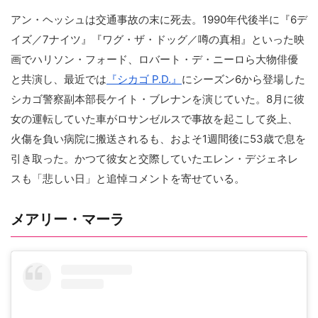
アン・ヘッシュは交通事故の末に死去。1990年代後半に『6デ
イズ／7ナイツ』『ワグ・ザ・ドッグ／噂の真相』といった映
画でハリソン・フォード、ロバート・デ・ニーロら大物俳優
と共演し、最近では
『シカゴ P.D.』
にシーズン6から登場した
シカゴ警察副本部長ケイト・ブレナンを演じていた。8月に彼
女の運転していた車がロサンゼルスで事故を起こして炎上、
火傷を負い病院に搬送されるも、およそ1週間後に53歳で息を
引き取った。かつて彼女と交際していたエレン・デジェネレ
スも「悲しい日」と追悼コメントを寄せている。
メアリー・マーラ