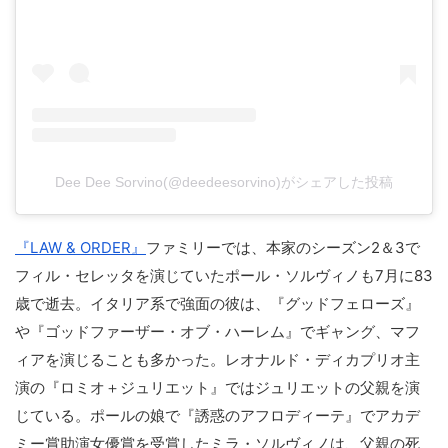
Dee Dee Sorvino(@deedeesorvino)がシェアした投稿
『LAW & ORDER』
ファミリーでは、本家のシーズン2＆3で
フィル・セレッタを演じていたポール・ソルヴィノも7月に83
歳で逝去。イタリア系で強面の彼は、『グッドフェローズ』
や『ゴッドファーザー・オブ・ハーレム』でギャング、マフ
ィアを演じることも多かった。レオナルド・ディカプリオ主
演の『ロミオ＋ジュリエット』ではジュリエットの父親を演
じている。ポールの娘で『誘惑のアフロディーテ』でアカデ
ミー賞助演女優賞を受賞したミラ・ソルヴィノは、父親の死