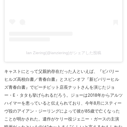
Ian Ziering(@ianziering)がシェアした投稿
キャストにとって父親的存在だった人といえば、『ビバリー
ヒルズ高校白書／青春白書』とスピンオフ『新ビバリーヒル
ズ青春白書』でピーチピット店長ナットさんを演じたジョ
ー・E・タタも挙げられるだろう。ジョーは2018年からアルツ
ハイマーを患っていると伝えられており、今年8月にスティー
ヴ役のアイアン・ジーリングによって彼が85歳で亡くなった
ことが明かされた。遺作がケリー役ジェニー・ガースの主演
映画だったというのは“ナットさん”らしいと言えるかもしれな