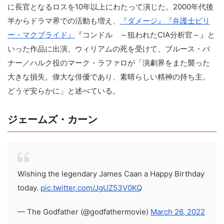
に長官となるロスを10年以上にわたって演じた。2000年代後
半からドラマ界での活動も増え、
『ダメージ』
『弁護士ビリ
ー・マクブライド』
『コンドル ～狙われたCIA分析官～』と
いった作品に出演。ウィリアムの死を受けて、ブルース・バ
ナー／ハルク役のマーク・ラファロが「演劇界をまた襲った
大きな損失。偉大な俳優であり、素晴らしい精神の持ち主。
どうぞ安らかに」と述べている。
ジェームズ・カーン
Wishing the legendary James Caan a Happy Birthday
today.
pic.twitter.com/JgUZ53V0KQ
— The Godfather (@godfathermovie)
March 26, 2022