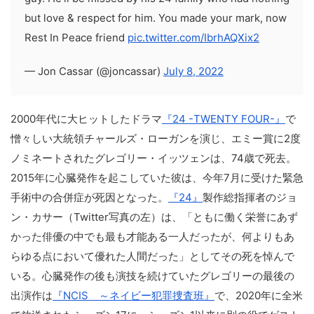
but love & respect for him. You made your mark, now
Rest In Peace friend
pic.twitter.com/IbrhAQXix2
— Jon Cassar (@joncassar)
July 8, 2022
2000年代に大ヒットしたドラマ
『24 -TWENTY FOUR-』
で
憎々しい大統領チャールズ・ローガンを演じ、エミー賞に2度
ノミネートされたグレゴリー・イッツェンは、74歳で死去。
2015年に心臓発作を起こしていた彼は、今年7月に受けた緊急
手術中の合併症が死因となった。
『24』
製作総指揮者のジョ
ン・カサー（Twitter写真の左）は、「ともに働く栄誉にあず
かった俳優の中でも最も才能ある一人だったが、何よりもあ
らゆる点において優れた人間だった」としてその死を悼んで
いる。心臓発作の後も演技を続けていたグレゴリーの最後の
出演作は
『NCIS ～ネイビー犯罪捜査班』
で、2020年に全米