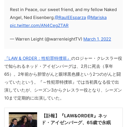
Rest in Peace, our sweet friend, and my fellow Naked
Angel, Ned Eisenberg.
@RaulEEsparza
@Mariska
pic.twitter.com/AN4CegZTAR
— Warren Leight (@warrenleightTV)
March 1, 2022
『LAW & ORDER：性犯罪特捜班』
のロジャー・クレスラー役
で知られるネッド・アイゼンバーグは、2月に死去（享年
65）。2年前から胆管がんと眼球黒色腫という2つのがんと闘
っていたという。『～性犯罪特捜班』では当初異なる役で出
演していたが、シーズン3からクレスラー役となり、シーズン
10まで定期的に出演していた。
【訃報】『LAW&ORDER』ネッ
ド・アイゼンバーグ、65歳で永眠