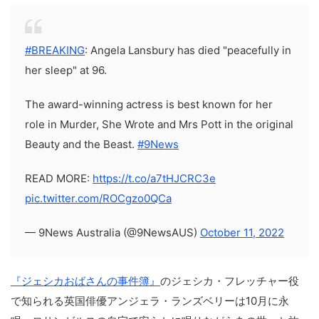
#BREAKING
: Angela Lansbury has died "peacefully in
her sleep" at 96.
The award-winning actress is best known for her
role in Murder, She Wrote and Mrs Pott in the original
Beauty and the Beast.
#9News
READ MORE:
https://t.co/a7tHJCRC3e
pic.twitter.com/ROCgzo0QCa
— 9News Australia (@9NewsAUS)
October 11, 2022
『ジェシカおばさんの事件簿』
のジェシカ・フレッチャー役
で知られる英国俳優アンジェラ・ランズベリーは10月に永