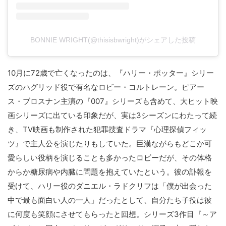
BONNIE WRIGHT(@thisisbwright)がシェアした投稿
10月に72歳で亡くなったのは、『ハリー・ポッター』シリー
ズのハグリッド役で有名なロビー・コルトレーン。ピアー
ス・ブロスナン主演の『007』シリーズも含めて、大ヒット映
画シリーズに出ている印象だが、実は3シーズンにわたって続
き、TV映画も制作された犯罪捜査ドラマ『心理探偵フィッ
ツ』で主人公を演じたりもしていた。巨漢ながらもどこか可
愛らしい役柄を演じることも多かったロビーだが、その体格
からか糖尿病や内臓に問題を抱えていたという。彼の訃報を
受けて、ハリー役のダニエル・ラドクリフは「僕が出会った
中で最も面白い人の一人」だったとして、自分たち子役は彼
に何度も笑顔にさせてもらったと回想。シリーズ3作目『～ア