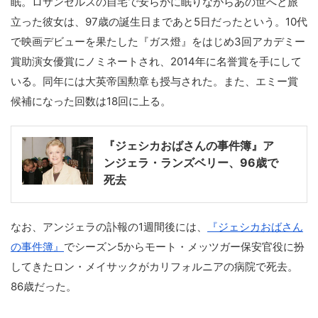
眠。ロサンゼルスの自宅で安らかに眠りながらあの世へと旅
立った彼女は、97歳の誕生日まであと5日だったという。10代
で映画デビューを果たした『ガス燈』をはじめ3回アカデミー
賞助演女優賞にノミネートされ、2014年に名誉賞を手にして
いる。同年には大英帝国勲章も授与された。また、エミー賞
候補になった回数は18回に上る。
『ジェシカおばさんの事件簿』ア
ンジェラ・ランズベリー、96歳で
死去
なお、アンジェラの訃報の1週間後には、
『ジェシカおばさん
の事件簿』
でシーズン5からモート・メッツガー保安官役に扮
してきたロン・メイサックがカリフォルニアの病院で死去。
86歳だった。