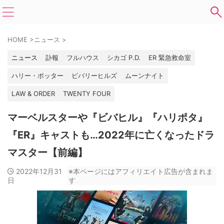
HOME
>
ニュース
>
ニュース
訃報
フルハウス
シカゴ P.D.
ER 緊急救命室
ハリー・ポッター
ビバリーヒルズ
ムーンナイト
LAW & ORDER
TWENTY FOUR
マーベルスターや『ビバヒル』『ハリポタ』
『ER』キャストも…2022年に亡くなったドラ
マスター【前編】
2022年12月31
※本ページにはアフィリエイト広告が含まれま
日
す