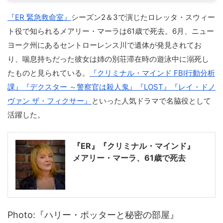
『ER 緊急救命室』
シーズン2＆3で演じたロレッタ・スウィー
ト役で知られるメアリー・マーラは61歳で死去。6月、ニュー
ヨーク州にあるセントローレンス川で遺体が発見されてお
り、喘息持ちだった彼女は姉の別荘滞在時の遊泳中に溺死し
たものと見られている。
『クリミナル・マインド FBI行動分析
課』
『デクスター ～警察官は殺人鬼』
『LOST』
『レイ・ドノ
ヴァン ザ・フィクサー』
といった人気ドラマで名脇役として
活躍した。
『ER』『クリミナル・マインド』
メアリー・マーラ、61歳で死去
Photo:『ハリー・ポッターと秘密の部屋』