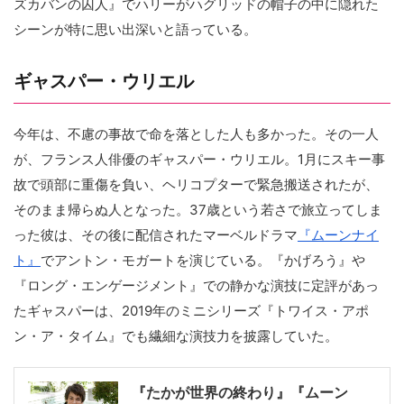
ズカバンの囚人』でハリーがハグリッドの帽子の中に隠れた
シーンが特に思い出深いと語っている。
ギャスパー・ウリエル
今年は、不慮の事故で命を落とした人も多かった。その一人
が、フランス人俳優のギャスパー・ウリエル。1月にスキー事
故で頭部に重傷を負い、ヘリコプターで緊急搬送されたが、
そのまま帰らぬ人となった。37歳という若さで旅立ってしま
った彼は、その後に配信されたマーベルドラマ
『ムーンナイ
ト』
でアントン・モガートを演じている。『かげろう』や
『ロング・エンゲージメント』での静かな演技に定評があっ
たギャスパーは、2019年のミニシリーズ『トワイス・アポ
ン・ア・タイム』でも繊細な演技力を披露していた。
『たかが世界の終わり』『ムーン