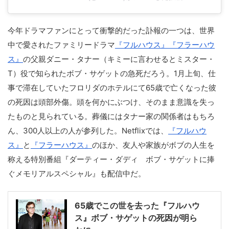
今年ドラマファンにとって衝撃的だった訃報の一つは、世界
中で愛されたファミリードラマ
『フルハウス』
『フラーハウ
ス』
の父親ダニー・タナー（キミーに言わせるとミスター・
T）役で知られたボブ・サゲットの急死だろう。1月上旬、仕
事で滞在していたフロリダのホテルにて65歳で亡くなった彼
の死因は頭部外傷。頭を何かにぶつけ、そのまま意識を失っ
たものと見られている。葬儀にはタナー家の関係者はもちろ
ん、300人以上の人が参列した。Netflixでは、
『フルハウ
ス』
と
『フラーハウス』
のほか、友人や家族がボブの人生を
称える特別番組『ダーティー・ダディ ボブ・サゲットに捧
ぐメモリアルスペシャル』も配信中だ。
65歳でこの世を去った『フルハウ
ス』ボブ・サゲットの死因が明ら