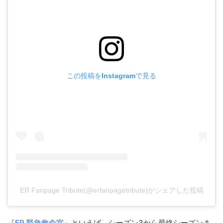
この投稿をInstagramで見る
ER Fanpage Tribute(@erfanpagetribute)がシェアした投稿
『ER 緊急救命室』
といえば、シーズン3から最終シーズンま