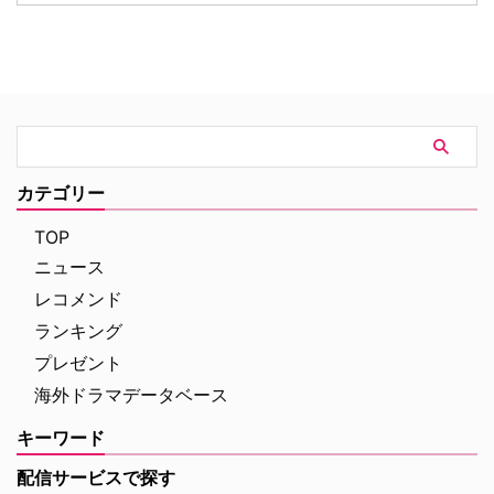
ーミング（配信）ランキングを紹
（土）18時より独占日本初放送さ
介しよう。 2026年上半期 配信ラ
れることが決定。これに合わせ、
ンキング（ニールセン調べ）
ファンに愛された人気キャラクタ
2025年12月29日（月）から2026
ーたちにフォーカスした特別企画
年6月28日（日）までの順位は以
「プロファイリング」セレクショ
下の通り。 総合 『ストレンジャ
ンも8月8日（土）より4週連続で
ー・シングス 未知の世界』
放送される。 新ヒロイン・エリ
（Netflix／計42話）…232億
ザの登場と波乱の最終章 『プロ
6100万分 『ブルーイ』
ファイリング パリ犯罪捜査課』
カテゴリー
（Disney+／計154話）.. …
は、犯罪者の心理を読み解くプロ
ファイラーとパリ司法警察の捜査
TOP
チームが絶妙なタッグを組 …
ニュース
レコメンド
ランキング
プレゼント
海外ドラマデータベース
キーワード
配信サービスで探す