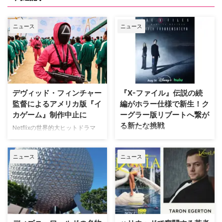
ニュース
ニュース
デヴィッド・フィンチャー
『X-ファイル』伝説の続
監督によるアメリカ版『イ
編がホラー仕様で新生！ク
カゲーム』制作中止に
ーグラー版リブートへ繋が
る新たな挑戦
Netflixの世界的大ヒットドラマ
『イカゲーム』を巡り、デヴィッ
SFサスペンスの金字塔『X-ファ
ド・フィンチャー監督がメガホン
イル』の劇場版第2作『X-ファイ
ニュース
ニュース
をとる予定だった英語版スピンオ
ル：真実を求めて』が、18年の時
フ『Heckler（仮題）』の企画開
を経て、クリス・カーター監督の
発が中止されたことが明らかにな
手によるよりダークなディレクタ
った。一時は同フランチャイズ初
ーズ・カット版として遂に日の目
の英語によるドラマシリーズとし
を浴びることが決定した。 18年
て期待されていたが、動画配信プ
の時を経て明かされる『X-ファイ
ラットフォーム側の戦略変更など
ル』第2作の真の姿 カーターが脚