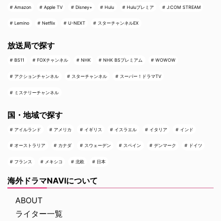
Amazon
Apple TV
Disney+
Hulu
Huluプレミア
J:COM STREAM
Lemino
Netflix
U-NEXT
スターチャンネルEX
放送局で探す
BS11
FOXチャンネル
NHK
NHK BSプレミアム
WOWOW
アクションチャンネル
スターチャンネル
スーパー！ドラマTV
ミステリーチャンネル
国・地域で探す
アイルランド
アメリカ
イギリス
イスラエル
イタリア
インド
オーストラリア
カナダ
スウェーデン
スペイン
デンマーク
ドイツ
フランス
メキシコ
北欧
日本
海外ドラマNAVIについて
ABOUT
ライター一覧