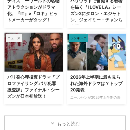
ディズニーワールドの名物
ハリウッドで奮闘する若者
を受け、プロジェクトは表舞台か
本・監督を務めた本作の本来のビ
アトラクションがドラマ
を描く『I LOVE LA』シー
ら姿を消すこととなった。米
ジョンが解禁されるにあたり、
化、『IT』×『ロキ』ヒッ
ズン2にタロン・エジャト
ThePlaylistが報じている。 デヴ
Entertainment Weekly（EW）誌
トメーカーがタッグ！
ン、ジェイミー・チャンら
ィッド・フィンチャーが進めてい
はホラー映画さながらの予告編映
出演
た極秘企画『Heckler』とは？
像を独独入手。新たに付与された
Disney+が、ウォルト・ディズニ
2024年、フィンチャーがNetf …
タイトルは『The X-Files: I Want
ー・ワールド（WDW）のパーク
HBOの話題作『I LOVE LA』シー
to B …
ニュース
ランキング
EPCOTを代表する大人気アトラ
ズン2に、『キングスマン』のタ
クションに着想を得たドラマ作品
ロン・エジャトンや『The
『Spaceship Earth（原題）』の
Gifted ザ・ギフテッド』のジェ
パイロット版を発注した。 ディ
イミー・チャンら注目キャストが
ズニーワールドのシンボルが実写
ゲスト出演することがわかった。
ドラマ化へ！ 製作を手掛けるの
米Deadlineが報じている。 過酷
は、映画『IT／イット “それ”が見
なハリウッドで夢を追う若者たち
パリ発心理捜査ドラマ『プ
2026年上半期に最も見ら
えたら、終わり。』の前日譚ドラ
の物語『I LOVE LA』 レイチェ
ロファイリング パリ犯罪
れた海外ドラマは？トップ
マ『IT／イット ウェルカム・ト
ル・セノット（『ボトムス ～最
捜査課』ファイナル・シー
20発表
ゥ・デリー “それ”が見えたら、終
底で最強？な私たち～』）が製
ズンが日本初放送！
わり。』で知られるジェイソン・
ニールセンが2026年上半期の海
作・製作総指揮・主演を兼任する
フュークスと、ドラマシリーズ
外ドラマ ランキングトップ20を
『I Love LA』は、ロサンゼルス
フランス発の大人気心理捜査ドラ
『ロキ』のマイケル・ウォルドロ
発表。「総合」「オリジナルドラ
を舞台に人生と恋を模索する野心
マ『プロファイリング パリ犯罪
ン。そしてスタジオは20th …
マ」「非オリジナルドラマ（※放
溢れる友人グループを描く話題
捜査課』のファイナル・シーズン
映権を獲得した他社作品）」とい
作。過酷なハリウッドで成功 …
（シーズン10・全8話）が、アク
もっと読む
う3部門における全米でのストリ
ションチャンネルにて8月29日