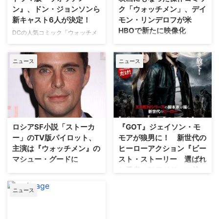
か。〈前編〉…
DCだけじゃない！こんなにも広
ン』、ドン・ジョンソンら
ク「ウォッチメン」、デイ
いアメコミの…
新キャスト6人が決定！
モン・リンデロフが米
HBOで新たに映像化
DCの人気コミック「ウォッチメ
ン」を米HBOがドラマ化するシ
米HBOのサスペンスドラマ
リーズに、1980年代の人気刑事
『LEFTOVERS／残された世界』
ニュース
ニュース
ドラマ『マイアミ・バイス』に主
で製作総指揮を務めたデイモン・
演したドン・ジョンソンをはじめ
リンデロフ（『LOST』『プロメ
とする新キャスト6人が決定した
テウス』）が、同局で、DCコミ
ことが分かった。米TV Lineが報
ックの傑作「ウォッチメン」を
じている。 【関連記事】TVドラ
TVシリーズにする企画を進めて
マからスーパーヒーローへ！転身
いることが分かった。 関係筋の
を遂げた俳優たち＜前編＞ アラ
情報として米Hollywood
ロシアSF小説「ストーカ
『GOT』ジェイソン・モ
ン・ムーア…
Reporterが報じたところによる
ー」のTV版パイロット、
モアが狼男に！ 新世代の
と、プロジ…
主演は『ウォッチメン』の
ヒーローアクション『ビー
マシュー・グードに
スト・ストーリー 選ばれ
し勇者』DVDリリース決
アンドレイ・タルコフスキー監督
定
により1979年に映画化されたロ
ニュース
シアの有名なSF小説「ストーカ
『X-MEN』や『X-MEN2』、
ー（英訳版タイトル：Roadside
『ウォッチメン』で知られるアメ
Picnic）」を、アメリカでTVシ
コミ脚本家のデヴィッド・ヘイタ