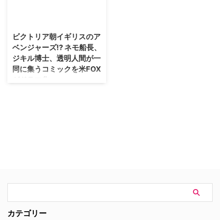
リーズ化する動きがあることは、
ーが脚本・監督を務め、"狼男"を
昨年9月にお伝えした通り。その
ヒーローとして生まれ変わらせた
TVパイロットの主演俳優が決ま
話題作『ビースト・ストーリー
ったことを、米Hollywood
選ばれし勇者』のDVDが6月24日
ビクトリア朝イギリスのア
Reporterなどが報じた。…
(水)にリリースされることがわか
ベンジャーズ!? ネモ船長、
った。 【関連記事】必見！『ゲ
ジキル博士、透明人間が一
ーム・オブ・スローンズ』第三章
同に集うコミックを米FOX
ブルーレ…
がドラマ化
映画『ウォッチメン』や『Vフォ
ー・ヴェンデッタ』の原作者とし
て知られるアラン・ムーア。その
彼がかつて手がけたコミックが、
米FOXで新たにドラマパイロット
として製作されることになった。
「リーグ・オブ・エクストラオー
ディナリー・ジェントルメン
（League of Extraordinary
Gentlemen）」というタ…
カテゴリー