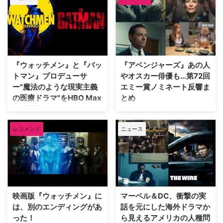
SNSなどでも人種差別抗議運動を
目にすることが増えたが、日本に
住んでいると他人事のように感じ
てしまう人も多いのではないだろ
うか。 ここでは、アメリカにお
ける人種差別の歴史や現状を知
り、考えるきっかけになる海外ド
『ウォッチメン』と『バッ
『アベンジャーズ』あの人
ラマ作品を厳選して紹介する。
トマン』プロデューサ
やオスカー俳優も…第72回
『ボクらを見る目』 アメリカで
ー"魔法のような現実主義
エミー賞ノミネート反響ま
もっとも知られた冤罪事件のうち
の医療ドラマ"をHBO Max
とめ
のひとつ「セントラルパーク・フ
にて製作
7月28日（火）に発表された第72
ァイブ」と呼ば …
回エミー賞ノミネート。本年度は
アクションドラマ『ウォッチメ
レコメンド
ニュース
ドラマ＆コメディ・シリーズ部門
ン』『LEFTOVERS／残された世
の候補枠を最大で8つに拡大する
界』のショーランナーであるデイ
など複数のルール変更がなされた
モン・リンデロフと、ロバート・
中、これまで以上に多彩な顔ぶれ
パティンソン（『TENET テネッ
が揃った。『ベター・コール・ソ
ト』）主演『ザ・バットマン』
ウル』や『THIS IS US』のスタ
の監督マット・リーヴスがタッグ
ーがダブルノミネートを果たし、
を組み、イギリスで高い評価を得
映画版『ウォッチメン』に
マーベル＆DC、衝撃の実
アカデミー賞でも受賞・候補歴の
ている映画監督オスカー・シャー
は、別のエンディングがあ
話を元にした海外ドラマか
あるケイ…
プ（『It's No Game（原題）』
った！
ら見えるアメリカの人種問
を…