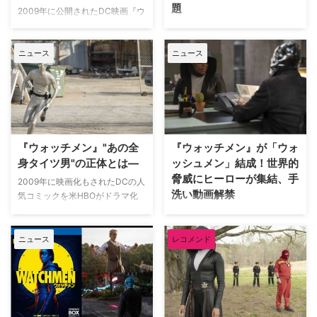
題
2009年に公開されたDC映画『ウ
ォッチメン』で脚本を務めたデヴ
5月下旬の米ミネアポリスの黒人
ィッド・ヘイターが、「映画版に
死亡事件をきっかけに始まったデ
ニュース
ニュース
は別のエンディングがあった」と
モ運動「Black Lives Matter（黒
明かした。米Comicbook.comが
人の命を粗末にするな）」は、今
報じている。 アラン・ムーア＆
や世界中に拡散している。その流
デイヴ・ギボンズによるDCコミ
れを受けて米USA Today紙が推
ックスの実写化となる映画版『ウ
薦するドラマの中から、日本でも
ォッチメン』は、世界の重大事件
観られる6作品を通じて、差別問
に関わり、人々を見守り続けてき
題を理解するためのヒントを掴ん
『ウォッチメン』"あの全
『ウォッチメン』が「ウォ
た監視…
でみては？ 『ボクらを見る…
身タイツ男"の正体とは―
ッシュメン」結成！世界的
脅威にヒーローが集結、手
2009年に映画化もされたDCの人
洗い動画解禁
気コミックを米HBOがドラマ化
した『ウォッチメン』がいよいよ
現在猛威をふるっている新型コロ
ブルーレイ＆DVDリリースとな
ナウイルス感染拡大を防ぐため、
る。現代のアメリカを新たに描き
ニュース
レコメンド
世界的に様々な業種やイベントが
出した異色の歴史改変SFアクシ
自粛要請を受け、自宅待機を余儀
ョンドラマをより深く楽しむため
なくされている。日本では
にコラム情報【Watchmen
Twitterなどで「#ヒーローが子供
Journal】より、HBO『ウォッチ
達を元気にする」「#ヒーローが
メン』オフィシャルサイトに掲載
大人達を元気にする」というハッ