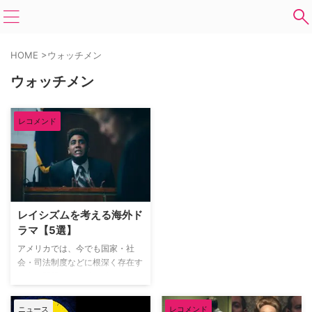
HOME
>
ウォッチメン
ウォッチメン
レコメンド
レイシズムを考える海外ド
ラマ【5選】
アメリカでは、今でも国家・社
会・司法制度などに根深く存在す
る人種問題。2020年に起きた
「ジョージ・フロイド事件」以
降、“#Black Lives Matter”など
ニュース
レコメンド