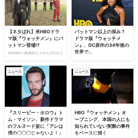
継者とも言うべきキャラクターが
ッチメン（原題：
登場するが、その正体は映画版と
Watchmen）』。2020年注目の
は大きく異なるようだ。 本作
本作より、新旧ヒーローを演じる
は、原作から34年後のスーパー
キャストたちのインタビューコメ
ヒーローが存在するもう一つの現
ントの一部を初解禁。 本作は、
【ネタばれ】米HBOドラ
バットマン以上の深み？
代のアメリカを舞台に展…
原作から34年後のスーパーヒー
マ版『ウォッチメン』にバ
ドラマ版『ウォッチメ
ローが存在するもうひとつの現代
ットマン登場!?
ン』、DC原作の34年後の
のアメリカを舞台に展…
世界で…
2009年に映画化もされたDCの人
気コミックス「ウォッチメン」を
アクション・アドベンチャー『ウ
アレンジした、米HBOのドラマ
ォッチメン（原題：
ニュース
ニュース
版ミニシリーズ『ウォッチメン』
Watchmen）』は、今とは違う歴
では、「もしもロバート・レッド
史をベースにした想像力をくすぐ
フォードが政権を取っていた
る新シリーズだ。「もしもロバー
ら？」「ベトナムが米国の51番目
ト・レッドフォードが政権を取っ
の州になっていたら？」といった
ていたら」「もしもベトナムが米
大胆な設定で物語が進行する。そ
国の51番目の州になっていたら」
して、そのドラマ版にはDCを代
といった大胆な設定の下、マスク
『スリーピー・ホロウ』ト
HBO『ウォッチメン』オ
表する人気スーパー…
姿のヒーローたちが興味深いスト
ム・マイソン、新作ドラマ
ープニング、本国の人にも
ーリーを紡いでゆく――。…
のフルヌード姿に「アレは
知られていない実際の事件
僕の〇〇〇じゃないよ！」
をベースに描く