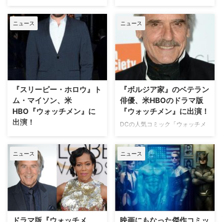
米HBOにて10月20日より放送さ
2009年に映画化もされたDCの人
れているドラマ版『ウォッチメ
気コミック「ウォッチメン」が米
ニュース
ニュース
ン』。その第2話にはミスター・
HBOでTVシリーズ化されるとい
フィリップスというキャラクター
うニュースはかねてからお伝えし
がフルヌードになるシーンがある
てきたが、現地時間10月20日
のだが、同役を演じるトム・マイ
（日）、ついに初回放送を迎え
ソン（『スリーピー・ホロウ』）
た。そのオープニングで描かれた
がそれについてコメントしてい
話は、米国の人にさえあまり知ら
る。 HBOのドラマ版は、2009年
れていない実話がベースになって
『スリーピー・ホロウ』ト
『ボルジア家』のベテラン
の映画版や原作コミックスとは異
いたと、米Comicbookが紹介し
ム・マイソン、米
俳優、米HBOのドラマ版
なり、オクラホ…
ている。 …
HBO『ウォッチメン』に
『ウォッチメン』に出演！
出演！
DCの人気コミック「ウォッチメ
ン」を米HBOがドラマ化するシ
代々伝わる"首なし騎士伝説"を現
リーズに、歴史ドラマ『ボルジア
代風にアレンジしたダークファン
ニュース
ニュース
家 愛と欲望の教皇一族』でロド
タジードラマ『スリーピー・ホロ
リーゴ・ボルジアを演じたジェレ
ウ』で、主人公イカボッド・クレ
ミー・アイアンズが加わることが
ーンを演じたトム・マイソンが、
わかった。米TV Lineが報じてい
米HBOのドラマ版『ウォッチメ
る。 【関連記事】米アメコミ実
ン』のパイロットに出演すること
写作品の批評スコアは平等か!? 厳
が分かった。米TV Lineが報じて
しい「批評」は何を生み出すの
いる。 【関連記事】マーベル、
ドラマ版『ウォッチメ
映画にもなった傑作コミッ