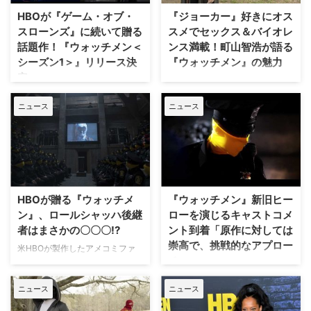
されて…
シュタグをつけて特撮ヒーローを
HBOが『ゲーム・オブ・
『ジョーカー』好きにオス
演じた俳優陣が積極的に励ましの
スローンズ』に続いて贈る
スメでセックス＆バイオレ
コメントを発信して…
話題作！『ウォッチメン＜
ンス満載！町山智浩が語る
シーズン1＞』リリース決
『ウォッチメン』の魅力
定
アラン・ムーアとデイヴ・ギボン
ズによるアメコミが原作のSFア
大ヒットドラマ『ゲーム・オブ・
ニュース
ニュース
クションドラマ『ウォッチメ
スローンズ』が2019年5月に完結
ン』。Amazon Prime Videoチャ
した後、同年10月に同じ米HBO
ンネル‎「スターチャンネルEX -
で始まった歴史改変SFアクショ
DRAMA & CLASSICS-」にて絶
ンドラマ『ウォッチメン』。その
賛配信中で、BS10 スターチャン
シーズン1のブルーレイ＆DVDが
ネルでも毎週水曜23：00より絶
6月3日（水）よりリリースされ
賛放送中の本作は、独特の世界観
る。 原作は、「Vフォー・ヴェン
HBOが贈る『ウォッチメ
『ウォッチメン』新旧ヒー
を築いている一方…
デッタ」「スワンプシング」「フ
ン』、ロールシャッハ後継
ローを演じるキャストコメ
ロム・ヘル」などを生んだ人気作
者はまさかの〇〇〇!?
ント到着「原作に対しては
家、アラン…
崇高で、挑戦的なアプロー
米HBOが製作したアメコミファ
チ」
ン必見のSFアクションドラマ
『ウォッチメン』。2009年の映
2009年に映画化もされたDCの人
ニュース
ニュース
画版も話題を集めた同作では、映
気コミック「ウォッチメン」を米
画版にも出てきた元ヒーローの後
HBOでTVシリーズ化した『ウォ