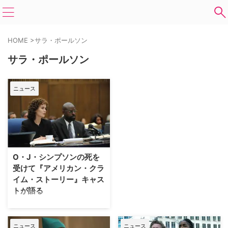
HOME
>
サラ・ポールソン
サラ・ポールソン
ニュース
O・J・シンプソンの死を
受けて『アメリカン・クラ
イム・ストーリー』キャス
トが語る
4月10日に元NFLスター選手の
O・J・シンプソンが死去した
後、実話をもとにした犯罪ドラマ
ニュース
ニュース