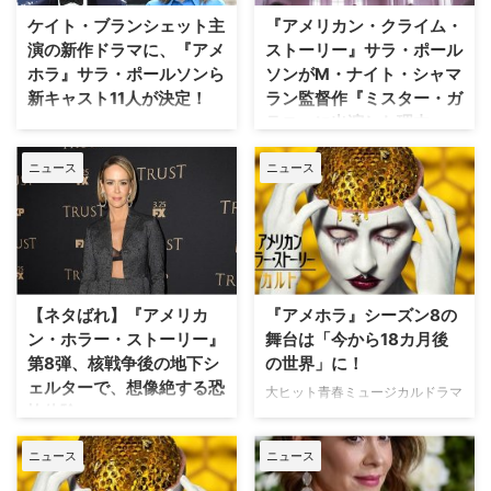
人が反応した。米
躍、新世代スリラーの旗手となっ
ケイト・ブランシェット主
『アメリカン・クライム・
Comicbook.comが報…
たアニーシュ・チャガンティ監督
演の新作ドラマに、『アメ
ストーリー』サラ・ポール
が、同じ製…
ホラ』サラ・ポールソンら
ソンがM・ナイト・シャマ
新キャスト11人が決定！
ラン監督作『ミスター・ガ
ラス』に出演した理由
映画『ロード・オブ・ザ・リン
グ』や『ホビット』シリーズのガ
2019年1月18日（金）から公開さ
ニュース
ニュース
ラドリエル役で知られるケイト・
れる、M・ナイト・シャマラン
ブランシェットが主演する米FX
（『シックス・センス』『ウェイ
の新作ドラマ『Mrs. America（原
ワード・パインズ 出口のない
題）』に、『アメリカン・ホラ
街』）監督最新作のサスペンス・
ー・ストーリー』などに出演して
スリラー映画『ミスター・ガラ
いるサラ・ポールソンら新キャス
ス』。同作の鍵となるキャラクタ
ト11人の出演が決定した。米
ーを演じるサラ・ポールソンが出
【ネタばれ】『アメリカ
『アメホラ』シーズン8の
Varietyが報じている。 【関連記
演することになった経緯を、本人
ン・ホラー・ストーリー』
舞台は「今から18カ月後
事】壮…
と監督が語っている。 【関連記
第8弾、核戦争後の地下シ
の世界」に！
事】役作りに活用した…
ェルターで、想像絶する恐
大ヒット青春ミュージカルドラマ
怖体験
『Glee／グリー』などで知られ
る人気クリエイター、ライアン・
米FXで9月12日（水）から放送中
ニュース
ニュース
マーフィーが手掛ける人気シリー
の『American Horror Story:
ズ『アメリカン・ホラー・ストー
Apocalypse（原題）』は、2011