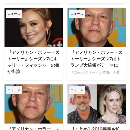
たちの秘密を追い大ヒットした
ヒットメーカーのライアン・マー
『デスパレートな妻たち』（以
フィーが、米国で実際に起きた事
ニュース
ニュース
下、『デス妻』）。実はアメリカ
件を取り上げる、米FXの人気ア
での放送が終了してから、今年で
ンソロジー・シリーズ『アメリカ
5年になる。今作に出演していた
ン・クライム・ストーリー』。こ
キャストたちは今、どの番組で活
の度、観測史上最大級の被害をも
躍しているのだろう？ プライベ
たらしたハリケーン・カトリーナ
ート写真も含め、一家別にご紹介
に焦点を当てるシリーズ第3弾
していこう。 第1回目は、元キャ
『Katrina: American Crime
『アメリカン・ホラー・ス
『アメリカン・ホラー・ス
リアウーマンのリネッ…
Story（原題）』からアネット…
トーリー』シーズン7にキ
トーリー』シーズン7はト
ャリー・フィッシャーの娘
ランプ大統領がテーマに
が出演
『Glee／グリー』を筆頭に人気
シリーズを続々と生み出している
人気クリエイター、ライアン・マ
ヒットメーカー、ライアン・マー
ーフィー（『Glee／グリー』）
ニュース
ニュース
フィーとブラッド・ファルチャッ
が手掛ける『アメリカン・ホラ
クが手掛ける『アメリカン・ホラ
ー・ストーリー』（以下、アメホ
ー・ストーリー（以下、アメホ
ラ）に、『スター・ウォーズ』シ
ラ）』。このほどトーク番組に出
リーズのレイア姫で知られる故キ
演したマーフィーが今秋スタート
ャリー・フィッシャーの娘で、
予定のシーズン7について言及し
『スクリーム・クイーンズ』のシ
た。米Varietyが報じている。 現
ャネル3番役で知られるビリー・
『アメリカン・ホラー・ス
【まとめ】2016年最も忙