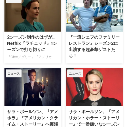
『アメリカン・クライム・ストー
リー／O・J・シンプソン事件』
のキャストであるサラ・ポールソ
ンは、同作で自身が演じた検察官
マーシャ・クラークに連絡を取っ
たという。米Entertainment
2シーズン制作のはずが…
『一流シェフのファミリー
Weeklyが伝えた。 当事者たちの
Netflix『ラチェッド』1シ
レストラン』シーズン2に
身内に思いを馳せる 先月76歳で
この世を去ったO・Jは、スポー
ーズンで打ち切りに
出演する超豪華ゲストた
ツ界で名を馳せるだけでなく、
ち！
『Glee／グリー』『アメリカ
『タワーリング・インフェルノ』
ン・ホラー・ストーリー』など
日本では7月26日からディズニー
『カプリコン・1』『裸の銃（ガ
数々のドラマをヒットへ導いてき
プラスで配信がはじまる『一流シ
ン）を持つ男』シリーズといった
ニュース
ニュース
たライアン・マーフィー。彼の手
ェフのファミリーレストラン』シ
映画で俳優とし …
掛けた作品が珍しく1シーズンで
ーズン2。米国では一足早く6月
打ち切りとなった。米Deadline
22日から配信が始まり、様々な
が報じている。 名作映画の前日
カメオ出演が用意されているとい
譚として期待されていたが… この
うが、そのゲストたちが豪華すぎ
度、1シーズンでキャンセルとな
ると話題を呼んでいる。 シーズ
ったことが分かったのは『ラチェ
ン2でも大型カメオ出演が用意！
サラ・ポールソン、『アメ
サラ・ポールソン、『アメ
ッド』。ジャック・ニコルソンが
『シェイムレス 俺たちに恥はな
ホラ』『アメリカン・クラ
リカン・ホラー・ストーリ
主演し、アカデミー賞主要5部門
い』のジェレミー・アレン・ホワ
イム・ストーリー』へ復帰
ー』で一番嫌いなシーズン
を独占した1975年の映画『カッ
イトが主演を務め、一流レストラ