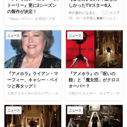
地時間の15…
ロードが出演することが分かっ
トーリー』更に2シーズン
しかったTVスター8人
た。米Screen Cr…
の製作が決定！
年の暮れになると、「〇〇トップ
10」や「今年最も●●だった人」
『Glee／グリー』を筆頭に人気
というランキングが発表される
シリーズを続々と生み出している
が、米TV Lineが「2016年最も忙
ヒットメーカー、ライアン・マー
しかったTVスター25人」を発表
ニュース
ニュース
フィーとブラッド・ファルチャッ
しているので、日本で知名度のあ
クが手掛ける『アメリカン・ホラ
る俳優を8人紹介することにした
ー・ストーリー（以下、アメホ
い。 ・サラ・ポールソン 人気ホ
ラ）』が更に2シーズン更新され
ラーシリーズ『アメリカン・ホラ
ることが明らかになった。 米
ー・ストーリー』と、ミニシリー
Entertainment Tonightらによる
ズ『ア…
と、2016年10月にシーズン7…
『アメホラ』ライアン・マ
『アメホラ』の「呪いの
ーフィー、キャシー・ベイ
館」と「魔女団」がクロス
ツと再タッグ！
オーバー？
人気クリエイターのライアン・マ
人気クリエイター、ライアン・マ
ーフィー（『Glee／グリー』
ーフィー（『Glee／グリー』）
『アメリカン・ホラー・ストーリ
が手掛ける米FXの大ヒットホラ
ニュース
ニュース
ー』）が米FXで新たに製作する
ーアンソロジー『アメリカン・ホ
『Feud（原題）』に、ベテラン
ラー・ストーリー』（以下『アメ
女優のキャシー・ベイツ（『ミザ
ホラ』）で、シーズン1『呪いの