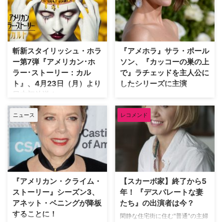
リー』。そのシーズン8では、"今
年から長年続く人気ホラー・アン
から18カ月後の世界"が描かれる
ソロジー『アメリカン・ホラー・
ことが明らかとなった。米
ストーリー』（以下『アメホ
Deadlineが報じている。 【関連
ラ』）の第8弾。全8話のエピソ
記事】お先見！『アメリカン・ホ
ードを通じて、核戦争後の過酷な
斬新スタイリッシュ・ホラ
『アメホラ』サラ・ポール
ラー・ストー…
環境を生きる集団を描く。やっと
ー第7弾『アメリカン･ホ
ソン、『カッコーの巣の上
の思いで地下シェル…
ラー･ストーリー：カル
で』ラチェッドを主人公に
ト』、4月23日（月）より
したシリーズに主演
日本初放送！
アカデミー賞で作品賞を含む5冠
を達成した名作映画『カッコーの
『Glee／グリー』の生みの親で
ニュース
レコメンド
巣の上で』。本作に登場する看護
もあり、ハリウッド随一のヒット
婦長ラチェッドを主人公にした
メーカー、ライアン・マーフィー
Netflixの新ドラマに、『アメリカ
が製作総指揮を務め、本国で9月
ン・ホラー・ストーリー』で活躍
にスタートしたばかりの最新シー
するサラ・ポールソンが主演する
ズン『アメリカン・ホラー・スト
ことがわかった。米TV Lineが報
ーリー：カルト』がFOXにて4月
じた。 米Deadlineが伝えた情報
23日（月）より日本最速放送と
『アメリカン・クライム・
【スカーボ家】終了から5
によれば、Netflixはすで…
なる。 【関連記事】【まとめ】
ストーリー』シーズン3、
年！ 『デスパレートな妻
『アメホラ』や『ウィル＆グレイ
アネット・ベニングが降板
たち』の出演者は今？
ス』のあの人も！…
することに！
閑静な住宅街に住む"普通"の主婦