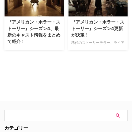
リー』）が出演することがわかっ
館』とシーズン3『魔女団』のク
た。米TV Lineが報じている。 本
ロスオーバーが行われる可能性が
作は、シーズンごとに語り継がれ
あることが分かった。米Variety
る確執にスポットを当てるアンソ
が伝えている。 『アメホラ』
『アメリカン・ホラー・ス
『アメリカン・ホラー・ス
ロジー・シ…
は、実際に起き…
トーリー』シーズン4、最
トーリー』シーズン4更新
新のキャスト情報をまとめ
が決定！
て紹介！
稀代のストーリーテラー、ライア
ン・マーフィーが綴る異色の怪奇
シーズンごとに、テーマや登場人
ドラマ『アメリカン・ホラー・ス
物、物語が一新される米FXの新
トーリー（以下、『AHS』）』。
感覚ホラー『アメリカン・ホラ
本作のシーズン4更新がこのほど
ー・ストーリー』。シーズン4と
発表された。 【NAVIフォトギャ
なるシリーズ最新作『American
ラリー】スタイリッシュ・ホラー
Horror Story: Freak Show』で
第2弾！ 『アメリカン・ホラ
は、1950年代のフロリダ州ジュ
ー・ストーリー：精神科病棟』
ピターを舞台にアメリカ最後の見
米放送局FXのジョン・ランドグ
世物小屋でストーリーが展開され
ラフCEOは6日…
る。 【関連お先見】…
カテゴリー