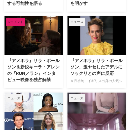
する可能性を語る
を明かす
コーの巣の上で』に出てきた精神
ンのシェフとして働いていたが、
病院の婦長ラチェッドを主人公に
家業のサンドイッチ屋さんを継ぐ
『アメリカン・ホラー・ストーリ
ライアン・マーフィーが手掛ける
したドラマで、精神病棟の患者た
ために地元シカゴに戻った料理人
ー』にレギュラー出演し、『アメ
大人気ホラードラマ『アメリカ
ちに対して絶対権力を誇 …
カーミーを主人公にしたコメディ
レコメンド
ニュース
リカン・クライム・ストーリー／
ン・ホラー・ストーリー』に計8
ドラマ『一流シェフのファミ …
O・J・シンプソン事件』とその
シーズンにわたって出演している
シーズン3『American Crime
サラ・ポールソンが、一番嫌いな
Story: Impeachment（原題）』
シーズンを米Hollywood
に登場したサラ・ポールソン。エ
Reporterのポッドキャストで明か
ミー賞常連の2大フランチャイズ
した。 『アメリカン・ホラー・
で欠かせない存在となっているサ
ストーリー』は各シーズンでテー
『アメホラ』サラ・ポール
『アメホラ』サラ・ポール
ラが、各シリーズに復帰する可能
マや時代設定、キャラクターが一
ソン＆新鋭キーラ・アレン
ソン、激ヤセしたアデルに
性を語っている。 『アメリカ
新されるアン…
の『RUN／ラン』インタ
ソックリとの声に反応
ン・クライム・ストーリー』シー
ビュー映像を独占解禁
ズン4は、70年代にニューヨーク
今月初旬、イギリス出身の人気シ
で一世風靡した伝説のナイトクラ
ンガー・ソングライターのアデル
車椅子の娘を溺愛する母親の狂気
ブ「スタジオ54」をテーマに描
が、45キロのダイエットに成功
の暴走を描いたサイコ・スリラー
くのではないかと囁かれている。
ニュース
ニュース
した姿をSNSに投稿して大きな話
映画『RUN／ラン』。6月18日
米 …
題となった。すっかりスリムにな
（金）より公開となる本作より、
った彼女が、『アメリカン・ホラ
主演サラ・ポールソンとキーラ・
ー・ストーリー』でおなじみのサ
アレンによるインタビュー映像を
ラ・ポールソンに似ているとSNS
独占解禁。 映画『search／サー
で騒がれたことについて、サラ本
チ』（2018）の成功によって一