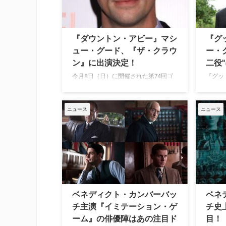
演するこ
となった。米Varietyが報じている。
に…
マシューが出演する『A Discove…
『ダウントン・アビー』マシ
『グ
ュー・グード、『ザ・クラウ
ー・
ン』に出演決定！
二役
今月8日（日）に開催された第74回ゴ
『グッ
ールデン・グローブ賞でドラマ部門作
ー役や
品賞に輝いた『ザ・クラウン』。
リー・
Netflixのオリジナルシリーズとなる同
国俳優
ニュース
ニュース
作のシーズン2に、人気ドラマ『ダウ
中の彼
ントン・アビー』のマシュー・グード
けてい
が出演することが分かった。米TV
の人気
Lineが報じている。 英国君主エリザベ
メン』
ス2世の人生を描く『ザ・クラウン』
ョン・
は…
の秘密
ベネディクト・カンバーバッ
ベネ
チ主演『イミテーション・ゲ
チ史
ーム』の俳優陣はあの注目ド
目！