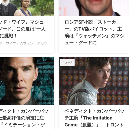
とが決定した。 米TV Guide
を同局は見送った…
ッド・ワイフ』マシュ
ロシアSF小説「ストーカ
グード、この夏は"一人
ー」のTV版パイロット、主
"に挑戦！
演は『ウォッチメン』のマシ
ュー・グードに
ド・ワイフ』のフィン・ポルマ
『ダウントン・アビー』のヘン
アンドレイ・タルコフスキー監督によ
タルボット役でもおなじみの英
り1979年に映画化されたロシアの有名
マシュー・グード。人気急上昇
なSF小説「ストーカー（英訳版タイト
ニュース
が今夏、正反対の役柄を演じ分
ル：Roadside Picnic）」を、アメリカ
る作品が日本に上陸する。 前述
でTVシリーズ化する動きがあること
ドラマのほかには、『ウォッチ
は、昨年9月にお伝えした通り。その
『シングルマン』『イミテーシ
TVパイロットの主演俳優が決まったこ
ゲーム／エニグマと天才数学者
とを、米Hollywood Reporterなどが報
』とい…
じた。…
ディクト・カンバーバッ
ベネディクト・カンバーバッ
上最高評価の演技に注
チ主演『The Imitation
 『イミテーション・ゲ
Game（原題）』、トロント