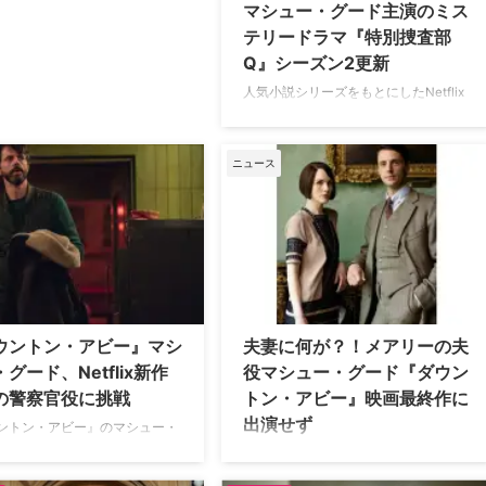
マシュー・グード主演のミス
テリードラマ『特別捜査部
Q』シーズン2更新
人気小説シリーズをもとにしたNetflix
のミステリードラマ『特別捜査部Q』
がシーズン2へと更新された。米
Deadlineなど複数のメディアが伝えて
ニュース
いる。 配信開始からおよそ3ヵ月後に
更新決定 デンマークの作家ユッシ・エ
ーズラ・オールスンによる「特捜部
Q」シリーズは、未解決事件を捜査す
る特捜部Qの活躍を描く。2007年に発
表された「特捜部Q―檻の中の女―」
を皮切りにこれまでに10作が刊行さ
れ、本国で続々と映画化されている。
ウントン・アビー』マシ
夫妻に何が？！メアリーの夫
Netflixによるドラマ版は、舞台をデン
グード、Netflix新作
役マシュー・グード『ダウン
マークのコペンハーゲンからスコット
の警察官役に挑戦
トン・アビー』映画最終作に
ランド …
出演せず
ントン・アビー』のマシュー・
が、人気ミステリー小説「特捜
イギリスで今年9月12日に公開される
リーズをドラマ化したNetflix
映画『ダウントン・アビー』シリーズ