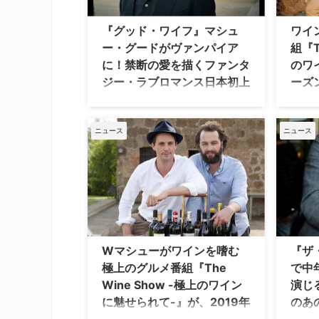
なる本
を貫こ
『グッド・ワイフ』マシュ
ワイ
ー・グードがヴァンパイア
組『T
に！禁断の愛を描くファンタ
のワ
ジー・ラブロマンス日本初上
ーズ
陸
より
大人気リーガルドラマ『グッド・ワイ
英国の
ニュース
ニュース
フ』でジュリアナ・マルグリーズ扮す
パート
るアリシアの恋の相手フィン・ポルマ
らしさ
ー検事役や、『ダウントン・アビー』
力を追
でミシェル・ドッカリー扮するメアリ
『The
ーの夫ヘンリー・タルボットを務めた
せられ
英国俳優マシュー・グード。彼が主演
13日
する英国ドラマ『ディスカバリー・オ
日本初
ブ・ウィッチズ ～第1章 魔女の目覚め
を虜に
～』を、4…
Wマシューがワインを嗜む
『ザ
極上のグルメ番組『The
で中
Wine Show -極上のワイン
演じ
に魅せられて-』が、2019年
のあ