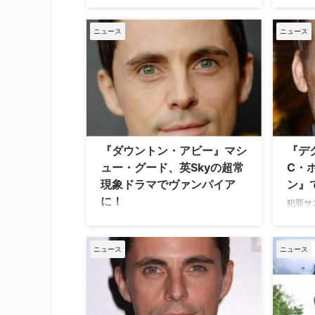
1月12日（土）放送決定
英国女
Netf
リーガルドラマ『グッド・ワイフ』の
ン』。
ニュース
ニュース
フィン役や英国ドラマ『ダウントン・
ソシス
アビー』のヘンリー役で知られるマシ
キーン
ュー・グードと、サスペンスドラマ
が、中
『ジ・アメリカンズ 極秘潜入スパ
ことが明
イ』で本年度エミー賞ドラマ・シリー
報じて
ズ部門主演男優賞に輝いたマシュー・
ウン』
リスが共演した極上のグルメ番組
ォ…
『The Wine Show -極上のワインに魅
せられて…
『ダウントン・アビー』マシ
『デ
ュー・グード、英Skyの超常
C・
現象ドラマでヴァンパイア
ン』
に！
犯罪サ
ー ～
英人気ドラマシリーズ『ダウントン・
識官と
アビー』でヘンリー・タルボット役を
の顔を
演じ、リーガルドラマ『グッド・ワイ
ニュース
ニュース
じて人
フ』のフィン・ポルマー役でも知られ
ルが、N
るマシュー・グード。イケメン俳優の
『ザ・
彼が、英Skyの超常現象をテーマにし
ン・F
た恋愛ドラマに出演することが明らか