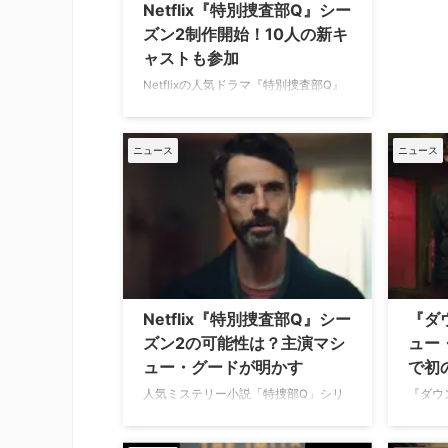
Netflix『特別捜査部Q』シー
ズン2制作開始！10人の新キ
ャストも参加
Netflixの人気ドラマ『特別捜査部Q』
シーズン2の制作がスコットランドで
本格的に始動した。さらに、10人の新
キャストが発表されている。米Variety
ニュース
ニュース
が報じた。 『ザ・クラウン』『プライ
ベート・プラクティス』出演者も加わ
る 原作は、デンマークの作家ユッシ・
エーズラ・オールスンによる「特捜部
Q」シリーズ。未解決事件を捜査する
特捜部Qの活躍を描き、2007年に発表
された「特捜部Q―檻の中の女―」を
皮切りにこれまでに10作が刊行され、
Netflix『特別捜査部Q』シー
『ダ
本国で続々と映画化されている。
ズン2の可能性は？主演マシ
ュー・
Netflixによるこのドラマ版は、舞台を
ュー・グードが明かす
で初
デ …
人気ミステリー小説「特捜部Q」シリ
『ダウ
ーズを『ダウントン・アビー』のマシ
グード
ュー・グード主演でドラマ化した
部Q」シ