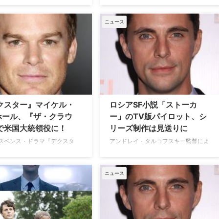
王エリザベス2世の治世を描く
む」を英BBCが映像化したドラマ
lixの人気ドラマ『ザ・クラウ
『Ordeal by Innocence（原題）』
シーズン3で、ドラマ版『エク
ニュース
が、イギリスのミステリ愛好家たちに
ト 孤島の悪魔』でマーカス・
好評だ。3話構成のフーダニット（犯
神父を演じたベン・ダニエルズ
人を当てる形式の推理モノ）で、4月1
年期のスノードン伯爵を演じる
日から毎週一話ずつ放送されている。
らかになった。米TV Lineが
一度は放送中止の危機に見舞わ…
いる。 【関連記事】『ザ・クラ
直撃インタビュー：クレア・フ
クスター』マイケル・
ロシアSF小説「ストーカ
ホール、『ザ・クラウ
ー」のTV版パイロット、シ
で米国大統領役に！
リーズ制作は見送りに
スペンス・ドラマ『デクスタ
アンドレイ・タルコフスキー監督によ
警察官は殺人鬼』で、"血痕鑑
り1979年に映画化されたロシアの有名
シリアル・キラー"という二つ
なSF小説「ストーカー（英訳版タイト
持つデクスター・モーガンを演
ル：Roadside Picnic）」を、アメリカ
ニュース
気を博したマイケル・C・ホー
でTVシリーズ化する動きがあること
etflixオリジナルシリーズの
は、これまでお伝えしてきた通り。ケ
クラウン』シーズン2に、ジョ
ーブル局WGN AmericaのもとでTVパ
・ケネディ元米国大統領役で出
イロットが作られたが、シリーズ制作