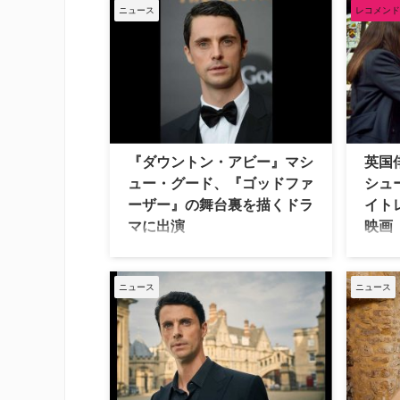
Netflixの新作犯罪ドラマ『特別捜査部
の新作
ニュース
レコメンド
Q』。好評を博したシーズン1に続き、
キャリ
シーズン2への期待が高まっている
れまで
が、マシューが続編について前向きな
血鬼、
発言をしている。 続編に意欲的 本作
た彼が
は、デンマークのベストセラー作家ユ
を演じ
ッシ・エーズラ・オールスンによる同
ームが
名小説シリーズを原作とした作品。ス
ド・エ
コットランドのエディンバラを舞台
は、あ
『ダウントン・アビー』マシ
英国
に、過去の未解決事件を専門に扱う
い、相
ュー・グード、『ゴッドファ
シュ
「特別捜査部Q」に配属された刑事カ
遇され
ーザー』の舞台裏を描くドラ
イト
ールと、相棒のアクラムが事件の真 …
設され
マに出演
映画
レッ
『ダウントン・アビー』でヘンリー・
タルボットを演じたマシュー・グード
200
が、映画『ゴッドファーザー』の舞台
ニュース
ニュース
るがせ
裏を描く新作ドラマ『The Offer（原
性諜報
題）』に出演することが明らかとなっ
――。
た。米Deadlineが報じている。 配信サ
基づく
ービスParamount+（元CBS All
ット』
Access）で製作されるミニシリーズ
ことで
『The Of…
ンス。