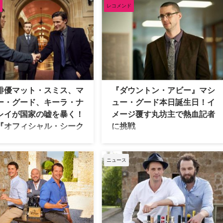
犯罪ドラマ『特別捜査部Q』で
第3作目（最終作）に、メアリーの夫
レコメンド
ア初となる警察官役に挑む。 こ
ヘンリー・タルボット役のマシュー・
貴族の夫からサイコキラー、吸
グードが出演しないことを認めた。マ
検察官まで多彩な役を演じてき
シューは第2作目も出演を見送ってい
、今回は陰鬱で天才肌の警視正
たため、ヘンリーが2作連続で不在と
る。 “はみ出し者”たちの異色チ
なることに、タルボット夫妻のファン
始動 物語の舞台はスコットラン
からは心配の声が上がっている。米TV
ディンバラ。カール・モーク
Lineが報じた。 タルボット夫妻に波乱
る事件をきっかけに重傷を負
の予感？ マシューは英Radio Times誌
俳優マット・スミス、マ
『ダウントン・アビー』マシ
棒は下半身不随に。復職後は冷
のインタビューに応じ、今回の映画出
ー・グード、キーラ・ナ
ュー・グード本日誕生日！イ
、地下の旧ロッカールームに新
演見送りについて語った。 「第2作目
レイが国家の嘘を暴く！
メージ覆す丸坊主で熱血記者
た「コールドケー …
に出られなかったのは、ちょうど
『オフィシャル・シーク
に挑戦
『ジ・オファ …
ト』
本日4月3日（金）は、『ダウントン・
アビー』でメアリーの相手役ヘンリ
3年イラク開戦前夜、英米政府を揺
ー・タルボットを演じたマシュー・グ
ニュース
た告発記事。その記事は英国女
ード42歳の誕生日。"英国紳士"という
職員のリークに端を発していた
言葉がぴったりな気品溢れる姿の印象
「政府VS告発者」という実話に
が強いマシューだが、5月22日（金）
映画『オフィシャル・シークレ
より全国公開となる映画『オフィシャ
は、英国俳優陣が豪華競演する
ル・シークレット』ではこれまでのイ
も話題のポリティカル・サスペ
メージを覆す姿で登場する。その場面
8月28日（金）より全国公開と