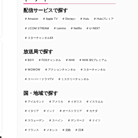
配信サービスで探す
Amazon
Apple TV
Disney+
Hulu
Huluプレミア
J:COM STREAM
Lemino
Netflix
U-NEXT
スターチャンネルEX
放送局で探す
BS11
FOXチャンネル
NHK
NHK BSプレミアム
WOWOW
アクションチャンネル
スターチャンネル
スーパー！ドラマTV
ミステリーチャンネル
国・地域で探す
アイルランド
アメリカ
イギリス
イスラエル
イタリア
インド
オーストラリア
カナダ
スウェーデン
スペイン
デンマーク
ドイツ
フランス
メキシコ
北欧
日本