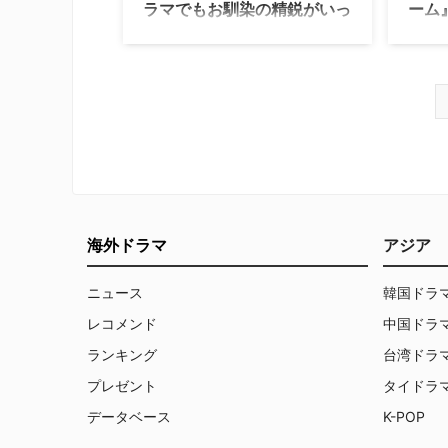
ラマでもお馴染の精鋭がいっ
ーム
ぱい
ル、
ベネディクト・カンバーバッチが世界
トロン
最強の暗号"エニグマ"に挑んだ実在の
ルデン
天才数学者を熱演し、ゴールデン・グ
ートを
ローブ賞やアカデミー賞にもノミネー
ーバッ
トされた映画『イミテーション・ゲー
ン・ゲ
ム／エニグマと天才数学者の秘密』。
秘密』
カンバーバッチの見事な演技に注目が
ードシ
集まりがちな本作だが、実は注目ドラ
日本版
マでもお馴染みの実力派俳優陣が結集
編が解
した作品でも…
ディク
海外ドラマ
アジア
ニュース
韓国ドラ
レコメンド
中国ドラ
ランキング
台湾ドラ
プレゼント
タイドラ
データベース
K-POP