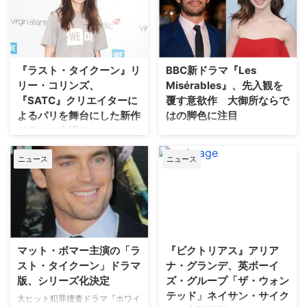
を務めたダーレン・スターが手掛
サムで人好きのするインテリであ
ける、パリを舞台にした新作ドラ
りながら、1970年代に若い女性
マ『エミリー、パリへ行く（原
たち30人以上を殺したとされる
題：Emily In Paris）』が米
彼は、裁判が米国で初めてTV中
Paramount NetworkからNetflix
継されるほどの注目を集めた。そ
『ラスト・タイクーン』リ
BBC新ドラマ『Les
へプラットフォームを移して配信
んな殺人鬼の物語を、彼に殺され
リー・コリンズ、
Misérables』、先入観を
開始する…
なかった長年の恋人リズの視点か
『SATC』クリエイターに
覆す意欲作 大御所ならで
ら描く映画『テッド…
よるパリを舞台にした新作
はの脚色に注目
ドラマに主演！
レ・ミゼラブルといえば、歌劇や
ミュージカル映画などのイメージ
Netflixの映画『心のカルテ』や、
ニュース
ニュース
が強い。しかし原典は19世紀フラ
ロマンチック・コメディ映画『あ
ンスで活躍した小説家、ヴィクト
と1センチの恋』などで知られる
ル・ユーゴーの代表的な作品であ
リリー・コリンズが、『セック
り、実は音楽劇とは無縁のもの
ス・アンド・ザ・シティ』（以下
だ。英BBC Oneで放送中の『Les
『SATC』）のクリエイターが手
Misérables（原題）』は、控えめ
掛ける、パリを舞台にした新作ド
な楽曲とストーリーで勝負するミ
ラマ『Emily in Paris（原題）』
マット・ボマー主演の「ラ
『ビクトリアス』アリア
ニ・シリーズだ。 【関連記事】…
に主演することがわかった。米
スト・タイクーン」ドラマ
ナ・グランデ、英ボーイ
TV Lineが報じている。 …
版、シリーズ化決定
ズ・グループ「ザ・ウォン
テッド」ネイサン・サイク
大ヒット犯罪捜査ドラマ『ホワイ