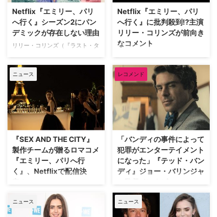
約・結婚を誓った指輪が消える
れまでのシーズンを振り返りなが
Netflix『エミリー、パリ
Netflix『エミリー、パリ
リリーが出演した2022年の映画
ら、最新情報までを紹介！ 『エ
へ行く』シーズン2にパン
へ行く』に批判殺到!?主演
『運命のイタズラ』で監督を担当
ミリー、パリへ行く』あらすじ
デミックが存在しない理由
リリー・コリンズが前向き
したほか、『レギオン』や『ビカ
シカゴからパリへ転勤！【シーズ
なコメント
ミング・ア・ゴッド』といったド
ン1】 世界的マーケティング企業
リリー・コリンズ（『ラスト・タ
ラマにも関わるチャーリー・マク
に勤めるエミリーは、妊娠した上
イクーン』）が主演を務める大人
次なる『SEX AND THE CITY』
ダウェルとリリーは2020年9月に
司に代わりパリへ赴任すること
気Netflixシリーズ『エミリー、パ
と呼び声が高いNetflixのロマンチ
…
に。花の都パリでの新たな …
ニュース
レコメンド
リへ行く』。12月22日より配信
ック・コメディドラマ『エミリ
がスタートしたシーズン2では、
ー、パリへ行く』は、フランスと
新型コロナウイルス（COVID-
アメリカのカルチャー・ギャップ
19）の存在しない世界が描かれて
を描いて批判が殺到しているよう
いるが、その理由をリリー本人が
だ。そんな中、エミリー役で主演
説明した。米Varietyが伝えてい
するリリー・コリンズが前向きな
る。 光の都パリを舞台に、アメ…
コメントを発していることがわか
『SEX AND THE CITY』
「バンディの事件によって
った。米Elite Dailyが…
製作チームが贈るロマコメ
犯罪がエンターテイメント
『エミリー、パリへ行
になった」『テッド・バン
く』、Netflixで配信決
ディ』ジョー・バリンジャ
定！
ー監督インタビュー
大ヒットドラマ『SEX AND THE
シリアルキラーの語源になったと
ニュース
ニュース
CITY』や『ビバリーヒルズ高校
言われる、アメリカを代表する連
白書／青春白書』でクリエイター
続殺人犯テッド・バンディ。ハン