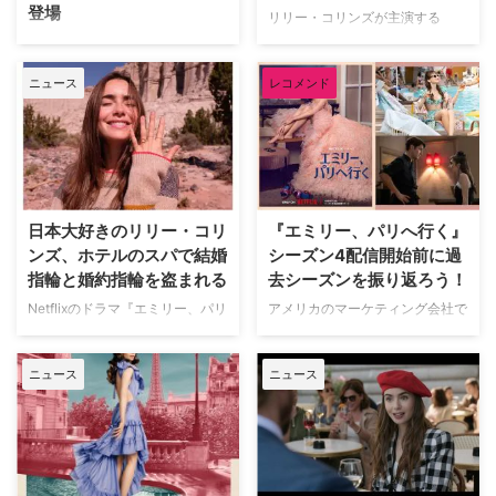
登場
リー・コリンズのInstagramのフ
シーズン4に続投するキャスト
リリー・コリンズが主演する
ォロワー数は2810万人を超え（7
は、主人公エミリー役のリリー・
Netflixの人気ロマコメドラマ『エ
米NBCスポーツの2024年パリ五
月19日現在）、日本でも数多くの
コリンズ、ガブリエル役のリュ
ミリー、パリへ行く』。2022年1
輪に向けたプロモーション動画に
人 …
カ・ブラヴォー、ミンディ役のア
ニュース
レコメンド
月にシーズン3＆4がまとめて更
『エミリー、パリへ行く』でリリ
シュリー・パーク、カミー …
新され、その2シーズン分が同時
ー・コリンズが演じるエミリー・
進行で撮影されているという情報
クーパーが登場した。Varietyら
もあったが、実際にはシーズン4
が報じている。 『エミリー、パ
はまだロケも始まっていない。そ
リへ行く』とパリ五輪がコラボ
してパリで2024年に行われるオ
プロモ動画は、エミリーがオリン
リンピックの影響で同地の撮影が
ピック幹部のミーティングに登場
日本大好きのリリー・コリ
『エミリー、パリへ行く』
混み合っているため、当初の予定
し、ピエール・カドー（『エミリ
ンズ、ホテルのスパで結婚
シーズン4配信開始前に過
よりも遅い2024年の撮影開始と
ー、パリへ行く』に登場するデザ
指輪と婚約指輪を盗まれる
去シーズンを振り返ろう！
なりそうだ。米Varietyが報じて
イナーのキャラクター）がデザイ
いる。 オリンピックに向けてパ
ンしたユニフォームをアメリカの
Netflixのドラマ『エミリー、パリ
アメリカのマーケティング会社で
リの撮影スケジュールはパンパン
陸上競技選手ノア・ライルズが着
へ行く』に主演するリリー・コリ
働くエミリーがパリに転勤とな
本作は現時点では来年1月、オリ
用するというアイデアをプレゼン
ンズ。今年3月には自身の34回目
り、異国で仕事や恋愛に奮闘する
ンピックを …
する。金色に輝く長いマント付き
ニュース
ニュース
の誕生日記念にお忍びで日本を訪
様子を描き大ヒットしたNetflixオ
のデザインを見たスタ …
れ、Instagramに様々な日本の景
リジナルシリーズ『エミリー、パ
色を投稿しながら楽しんでいる様
リへ行く』。最新シーズンとなる
子をファンに伝えていた。そんな
シーズン4の配信を心待ちにして
彼女が盗難の被害に遭ったと、米
いる人も多いと思うが、今回は登
Buzz Feedが報じている。 婚
場人物や人気ファッションなどこ