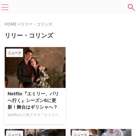
HOME
>
リリー・コリンズ
リリー・コリンズ
ニュース
Netflix『エミリー、パリ
へ行く』シーズン6に更
新！舞台はギリシャへ？
Netflixの人気ドラマ『エミリー、
パリへ行く』のシーズン6制作が
正式に決定した。これは、シーズ
ン5の全10話が配信されてから約
ニュース
ニュース