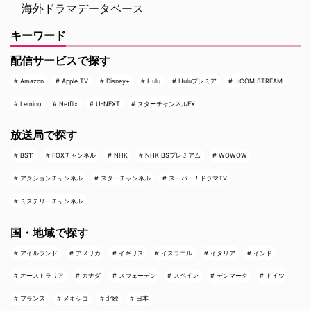
海外ドラマデータベース
キーワード
配信サービスで探す
Amazon
Apple TV
Disney+
Hulu
Huluプレミア
J:COM STREAM
Lemino
Netflix
U-NEXT
スターチャンネルEX
放送局で探す
BS11
FOXチャンネル
NHK
NHK BSプレミアム
WOWOW
アクションチャンネル
スターチャンネル
スーパー！ドラマTV
ミステリーチャンネル
国・地域で探す
アイルランド
アメリカ
イギリス
イスラエル
イタリア
インド
オーストラリア
カナダ
スウェーデン
スペイン
デンマーク
ドイツ
フランス
メキシコ
北欧
日本