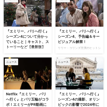
2週間後の1月5日（月）に発表さ
れた。 シーズン5は、いくつかの
クリフハンガーを残して幕を閉じ
ており、特にミンディ（アシュリ
ー・パーク）の恋の行方は大きな
注目を集めている。 （以下、ネ
『エミリー、パリへ行く』
『エミリー、パリへ行く』
タバレを含みます） エミリーの
恋模様と新たな舞台の予感 シー
シーズン4について分かっ
シーズン4、予告編＆キー
ズン途中でニコ（ポール・フォー
ていること｜キャスト、ス
ビジュアル解禁！
マン）が再登場したことで、ミン
トーリーなど【最新版】
リリー・コリンズ主演のヒットシ
ディとの関係は再び動き出した。
リーズ『エミリー、パリへ行く』
リリー・コリンズが主演する
ニコは失われた信頼を取り戻すた
シーズン1～3は、Netflixにて独
Netflixの人気ラブコメドラマ『エ
め苦戦するものの …
ニュース
ニュース
占配信中、シーズン4パート1は8
ミリー、パリへ行く』シーズン4
月15日（木）、パート2は9月12
のキャストやストーリー展開な
日（木）より独占配信。 この
ど、分かっていることについて最
度、シーズン4、予告編＆キービ
新情報を紹介する。 シーズン4の
ジュアルが解禁！ 『エミリー、
配信開始時期は？ 『エミリー、
パリへ行く』シーズン4解禁 本作
パリへ行く』シーズン4は、各5
は、パリを舞台に仕事や恋に奮闘
話の2部構成で配信される。パー
Netflix『エミリー、パリ
『エミリー、パリへ行く』
する主人公エミリーの姿をキュー
ト1が8月15日（木）、パート2が
へ行く』とパリ五輪がコラ
シーズン4の撮影、オリン
トかつスタイリッシュに描くロマ
9月12日（木）より配信スター
ボ！エミリーがPR動画に
ピックの影響で2024年に
ンティック・コメディ。主演のリ
ト！ シーズン4のキャストは？