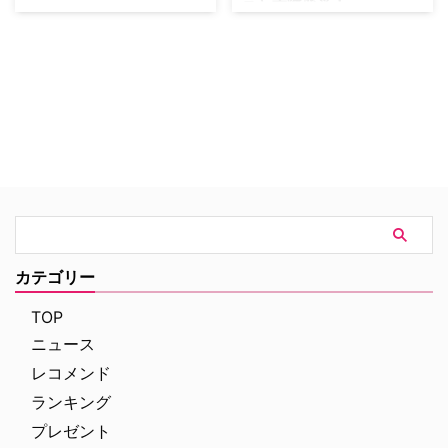
スと交際発覚！
トカラー』の主人公ニール役で知
られるマット・ボマーが新たに主
現在、NHK教育テレビジョン（E
演を務める米Amazonのドラマ
テレ）で放送中の『ビクトリア
『The Last Tycoon（原題）』
ス』で感情豊かで天然のキャット
が、シリーズ化されることが決定
役を演じているアリアナ･グラン
した。米Deadlineが報じてい
デと英ボーイズ・グループ「ザ･
る。 原作は、「華麗なるギャツ
ウォンテッド」のネイサン・サイ
ビー」などで知られる米小説家
クスの交際が発覚した。 二人は
F・スコット・フィッツジェラル
先日、米国で公開されたばかりの
ドの…
映画『The Mortal Instruments:
City of Bones…
カテゴリー
TOP
ニュース
レコメンド
ランキング
プレゼント