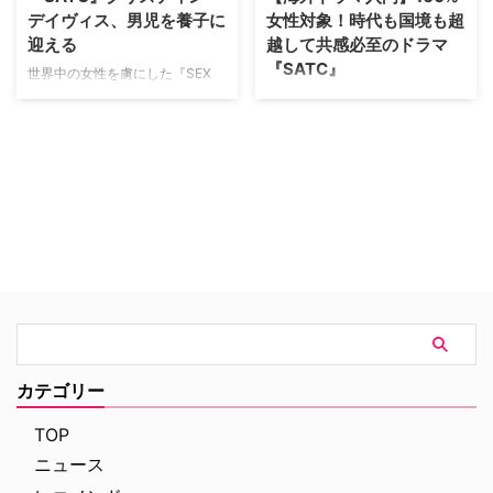
を兼ねるこの番組『Labor of L…
デイヴィス、男児を養子に
女性対象！時代も国境も超
迎える
越して共感必至のドラマ
『SATC』
世界中の女性を虜にした『SEX
AND THE CITY』のシャーロット
米HBOで1998年から2004年まで
役で知られるクリスティン・デイ
6シーズンにわたって放送され、
ヴィスが、二人目となる養子を迎
数ある海外ドラマの中でも女性か
え入れたことが明らかになった。
ら圧倒的な支持を得ている『SEX
米Peopleなどが報じている。
AND THE CITY』。ニューヨーク
【関連記事】この人もそうなんで
に暮らす女性たちの魅力やファッ
す！養子を迎えたセレブリティ＜
ションが堪能でき、彼女たちの本
テレビスター編＞ 53歳になるク
音を垣間見ることができる作品で
リスティンには、2011年にアメ…
す。 【関連記事】『SATC』のキ
ャリーをファッションアイ…
カテゴリー
TOP
ニュース