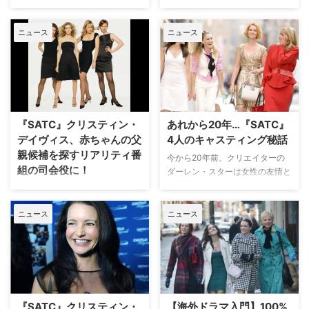
2004年まで放送された『セック
シーズン2が日米同時配信となる
米HBOで1998年6月6日より放送
大ヒットドラマ『セックス・アン
ス・アンド・ザ・シティ』は、ニ
ことも話題の『セックス・アン
された人気ドラマ『セックス・ア
ド・ザ・シティ』でシャーロット
ューヨークに暮らす4人の …
ド・ザ・シティ』（以下『S …
ニュース
ニュース
ンド・ザ・シティ』。その放送開
を演じて人気を博したクリスティ
始から25年が経ったことをキャ
ン・デイヴィスが、『グレイズ・
ストがお祝いしている。米
アナトミー』のエレン・ポンピオ
Entertainment Weeklyなど複数
が製作に名を連ねる米HBO Max
のメディアが伝えた。 思い出の
の新作ドラマ『Deeds（原題）』
アイテムも登場 『セックス・ア
に出演することが明らかとなっ
ンド・ザ・シティ』が6シーズン
た。米Deadlineが報じている。
『SATC』クリスティン・
あれから20年…『SATC』
放送された後、2本の映画が作ら
『Deeds』は1話30分となるブ
デイヴィス、赤ちゃんの父
4人のキャスティング秘話
れ、現在は米Maxで続編ドラマ
ラ…
親候補を探すリアリティ番
今から20年前、クリエイターの
『AND JUST LIKE THAT…／セッ
組の司会役に！
ダーレン・スターは女性の友情と
クス・アンド・ザ・シティ新章』
恋愛関係を描く新しいドラマのた
が配信されている人気シリーズ。
世界的な人気を集めた恋愛コメデ
めのオーディションを行ってい
メインキャストであるキャリー役
ィドラマ『SEX AND THE
た。そのドラマこそ、今なお多く
のサラ・ジェシカ・パ …
ニュース
ニュース
CITY』（以下『SATC』）のシャ
のファンに愛されている『SEX
ーロット役で人気を博したクリス
AND THE CITY』（以下
ティン・デイヴィスが、米FOXの
『SATC』）。『ビバリーヒルズ
リアリティ番組で司会を務めるこ
高校/青春白書』や『メルロー
とが明らかとなった。米
ズ・プレイス』などを生み出して
Deadlineが報じている。 クリス
きたヒットメーカー…
ティンが司会役とプロデューサー
『SATC』クリスティン・
【海外ドラマ入門】100%