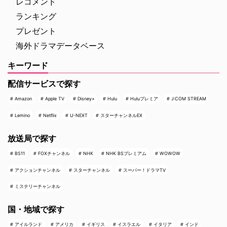
レコメンド
ランキング
プレゼント
海外ドラマデータベース
キーワード
配信サービスで探す
Amazon
Apple TV
Disney+
Hulu
Huluプレミア
J:COM STREAM
Lemino
Netflix
U-NEXT
スターチャンネルEX
放送局で探す
BS11
FOXチャンネル
NHK
NHK BSプレミアム
WOWOW
アクションチャンネル
スターチャンネル
スーパー！ドラマTV
ミステリーチャンネル
国・地域で探す
アイルランド
アメリカ
イギリス
イスラエル
イタリア
インド