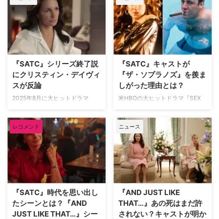
を明かした。米Peopleが伝えて
いる。 「第四の壁を破る」手法
は『SATC』を「傷つける」 米
HBOで1998年から2004年まで6
シーズンにわたって続き、その後
に映画版や前日譚ドラマ『マンハ
『SATC』シリーズ終了説
『SATC』キャストが
ッタンに恋をして ～キャリーの
日記～』、続編『AND JUST
にクリスティン・デイヴィ
『ザ・ソプラノズ』を羨ま
LIKE THAT…／セックス・アン
スが反論
しがった理由とは？
ド・ザ・シティ新章』も作られた
2025年8月に大ヒットドラマ
米HBOの大ヒットドラマ『SEX
『SATC』シリーズ。商業的にも
『SEX AND THE CITY』（以下
AND THE CITY』（以下
批評的にも成功した作品 …
『SATC』）の続編となる『AND
『SATC』）と『ザ・ソプラノズ
レコメンド
ニュース
JUST LIKE THAT… / セックス・
／哀愁のマフィア』（以下『ザ・
アンド・ザ・シティ新章』がシー
ソプラノズ』）。ともに同じケー
ズン3をもって幕を閉じたが、本
ブル局で1990年代後半にスター
当にシリーズが終わったのかにつ
トし、6シーズン続いた両作は、
いては懐疑的な意見もある。そん
撮影スタジオも、時には監督さえ
な中、シリーズの主要キャストが
も共有する間柄だったが、食事の
自身の考えを語った。 「また何
ケータリングに関しては別の話だ
『SATC』時代を思い出し
『AND JUST LIKE
か別の形でやると思う」 本国ア
ったようだ。 『SATC』でシャー
たシーンとは？『AND
THAT…』あの死はまだ許
メリカで1998年から2004年まで
ロット・ヨークを演じたクリステ
JUST LIKE THAT…』シー
されない？キャストが明か
6シーズン続いた『SATC』は、
ィン・デイヴィスが、撮影当時に