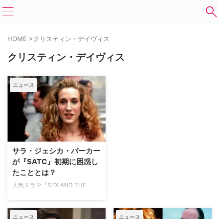
HOME
>
クリスティン・デイヴィス
クリスティン・デイヴィス
ニュース
サラ・ジェシカ・パーカー
が『SATC』初期に困惑し
たこととは？
人気ドラマ『SEX AND THE
CITY』のキャリー役で知られる
サラ・ジェシカ・パーカーが、同
作初期の演出に困惑していたこと
ニュース
ニュース