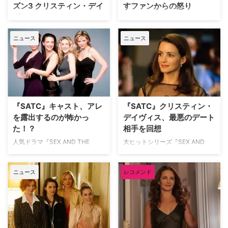
ズン3 クリスティン・デイ
すファンからの怒り
ニューヨークに住む女性たちの恋
『ザ・ソプラノズ』のミートボー
ヴィス（シャーロット・ヨ
や友情、悩みを赤裸々に描き、高
ルを分けてもらえなかったと回想
SATCの愛称で世界的人気を博し
く評価された。2本 …
している。 ケータリングに格
ーク役）直撃インタビュー
たHBOドラマ『セックス・アン
差？今だから話せる …
ニュース
ニュース
ド・ザ・シティ』の続編として、
Maxオリジナルドラマ『AND
2021年よりスタートした大人気
JUST LIKE THAT… / セックス・
シリーズ『AND JUST LIKE
アンド・ザ・シティ新章』シーズ
THAT… / セックス・アンド・
ン3が、5月30日（金）より本国
ザ・シティ新章』。シーズン1で
アメリカと同時でU-NEXTにて独
ある人の突然の死を迎えるが、そ
占配信中。それに合わせてキャス
のストーリーラインは今なお多く
ト、スタッフの直撃インタビュー
『SATC』キャスト、アレ
『SATC』クリスティン・
のファンの心をざわつかせている
を6回に分けてお届け！ 3回目
を露出するのが怖かっ
デイヴィス、最悪のデート
ようだ。 以下、『AND JUST
の今回は、シャーロット・ヨーク
た！？
相手を回想
LIKE THAT… / セックス・アン
役のクリスティン・デイヴィス。
ド・ザ・シティ新章』シーズン1
人気ドラマ『SEX AND THE
大ヒットシリーズ『SEX AND
面倒見のいいシャーロットにこれ
のネタバレがありますのでご注意
CITY』発のポッドキャスト番組
THE CITY』からの新たな企画と
から訪れる危機や、元夫トレイと
ください。 シャーロット役クリ
『Are You a Charlotte?（原
して始動したポッドキャスト番組
もしも再会する時のシチュエーシ
スティン・デイヴィスが語るフ …
ニュース
レコメンド
題）』の中で、ホストを務めるシ
『Are You a Charlotte?（原
ョンなどについて語ってくれた。
ャーロット役のクリスティン・デ
題）』。その中で、シャーロット
すべての女性が共感できる重要な
イヴィスが、露出するのが怖かっ
役のクリスティン・デイヴィスが
ストーリー ――オリジナルの
たものについて明かした。米
最悪のデート相手との体験を赤
『SE …
Entertainment Weeklyが伝えて
裸々に告白した。米
いる。 業界から追放される？ 本
Entertainment Weeklyが伝えて