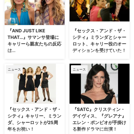
子どもに恵まれている。しかし、
た。 理想通りじゃなくてもいい
『セックス・アンド・ザ・シテ
同役を演じるクリスティン・デイ
――シーズン2でのシャー …
ィ』（以下『SATC』）の続編で
ヴィスの結婚観は異なるようだ。
ある『AND JUST LIKE THAT… /
英Digital Spyが伝えた。 「結婚
セックス・アンド・ザ・シティ新
が目標だったことは一度もない」
章』（以下『AJLT』）は、U-
『AND JUST LIKE
『セックス・アンド・ザ・
シャーロットは『SATC』のシリ
NEXTで6月22日（木）より配信
THAT…』サマンサ登場に
シティ』ミランダとシャー
ーズ3で理想の男性トレイと出会
スタートとなったシーズン2が海
キャリーら親友たちの反応
ロット、キャリー役のオー
って結婚するが、子どもの問題で
外ドラマとして6月度の視聴数第1
は…
ディションを受けていた！
すれ違ったこともあり破局。その
位を獲得するなど、依然として高
トレイと離婚する際に知り合った
『AND JUST LIKE THAT… / セッ
『セックス・アンド・ザ・シテ
い人気を誇る。そんな同シリーズ
弁護士のハリーから猛アプローチ
クス・アンド・ザ・シティ新章』
ィ』のミランダ役シンシア・ニク
でメインキャストを務める3人、
を受けて再婚、 …
ニュース
ニュース
シーズン2にサマンサ役のキム・
ソンとシャーロット役クリスティ
サラ・ジェシカ・パーカー、シン
キャトラルが出演することは、以
ン・デイヴィスが、実はサラ・ジ
シア・ニクソン、クリスティン・
前当サイトでもお伝えした通り。
ェシカ・パーカーが演じることに
デイヴィスが自身の演 …
それについて、同作で出演するだ
なったキャリー役のオーディショ
けでなく製作総指揮も務めるキャ
ンを受けていたという製作秘話を
リー役のサラ・ジェシカ・パーカ
明かした。米The Hollywood
ーをはじめとした“親友”たちがコ
Reporterが伝えている。 第一候
『セックス・アンド・ザ・
『SATC』クリスティン・
メントしている。米
補はサラ・ジェシカだけど… 6月
シティ』キャリー、ミラン
デイヴィス、『グレアナ』
Entertainment Weeklyが伝え
22日から続編シリーズ『AND
ダ、シャーロットが25周
エレン・ポンピオが手掛け
た。 これでカムバック…とはなら
JUST LIKE THAT…／セックス・
年をお祝い！
る新作ドラマに出演！
ない？ 米HBOで1998年から
アンド・ザ・シティ新章』待望の