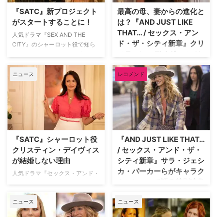
国アメリカで1998年から6シーズ
いる。 お金を貸したら連絡が途
『SATC』新プロジェクト
最高の母、妻からの進化と
ン続いた『SEX AND THE
絶える＆居留守を装われる？
がスタートすることに！
は？『AND JUST LIKE
CITY』と、2021年に始まったそ
『SEX AND THE CITY』とその
THAT… / セックス・アン
の続編『AND JUST LIKE THAT…
続編『AND JUST LIKE THAT…／
人気ドラマ『SEX AND THE
ド・ザ・シティ新章』クリ
／セックス・アンド・ザ・シティ
セックス・アンド・ザ・シティ新
CITY』のシャーロット役で知ら
スティン・デイヴィス（シ
新章』でシャーロ …
章』でシャーロットを演じてきた
れるクリスティン・デイヴィス
…
が、同作に関する新企画が進めら
ャーロット役）インタビュ
れていることを自身のInstagram
ニュース
レコメンド
ー
で明らかにした。 シャーロット
米HBOで1998年から2004年まで
やゲストと一緒に作品を深掘り
放送された大ヒットドラマ『セッ
『SEX AND THE CITY』とその
クス・アンド・ザ・シティ』（以
続編『AND JUST LIKE THAT…／
下『SATC』）の続編である
セックス・アンド・ザ・シティ新
『AND JUST LIKE THAT… / セッ
章』でシャーロットを演じてきた
クス・アンド・ザ・シティ新章』
『SATC』シャーロット役
『AND JUST LIKE THAT…
クリスティン。2025年は『AND
がU-NEXTで配信中だ。同シリー
クリスティン・デイヴィス
/ セックス・アンド・ザ・
JUST LIKE THAT』シーズン3の
ズからキャスト＆スタッフのイン
が結婚しない理由
シティ新章』サラ・ジェシ
解禁も控える彼女が、新たに
タビューを全4回にわたってご紹
カ・パーカーらがキャラク
『Are You A Char …
人気ドラマ『セックス・アンド・
介！ 3回目に登場するのは、シ
ターについて語る特別映像
ザ・シティ』（以下『SATC』）
ャーロット役のクリスティン・デ
解禁
シリーズのシャーロットといえ
イヴィス。長年にわたって演じて
ニュース
ニュース
ば、幼い頃から王子様を夢見てい
きたシャーロットの変化やお気に
米HBOで1998年から2004年まで
たロマンティストで、現在は夫と
入りのシーンについて語ってくれ
放送されて世界中で大ヒットした