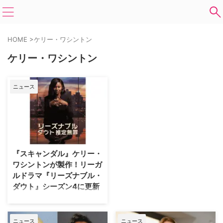
HOME
>
ケリー・ワシントン
ケリー・ワシントン
ニュース
『スキャンダル』ケリー・
ワシントンが製作！リーガ
ルドラマ『リーズナブル・
ダウト』シーズン4に更新
『スキャンダル 託された秘密』
で主演を務めたケリー・ワシント
ンが製作総指揮に名を連ねる米
ニュース
ニュース