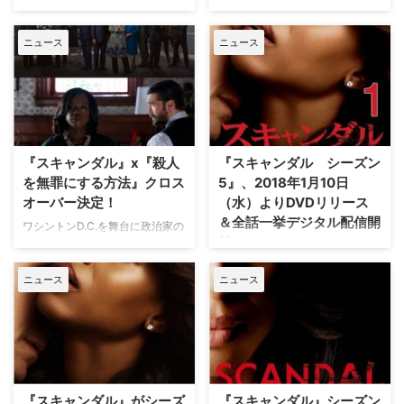
ムズが製作総指揮、ケリー・ワシ
ホワイトハウスを舞台に繰り広げ
ントン主演のホワイトハウスを舞
られる禁断のラブ・サスペンス
ニュース
ニュース
台に繰り広げられる禁断のラブ・
『スキャンダル』。すでにシーズ
サスペンス『スキャンダル』。待
ン5のDVDレンタルやDVD Part1
望のシーズン5のDVDが好評レン
の発売、全話デジタル配信が開始
タル＆発売中！ 全話一挙デジタ
されているが、本日1月24日
ル配信中だが、それを記念し、
（水）にはシーズン最終話を含む
DVD Part3に収録のボーナス映像
DVD第2弾レンタルが開始するほ
からNGシーン集の一部が到着し
か、DVD Part2、Part3が発売さ
『スキャンダル』x『殺人
『スキャンダル シーズン
た。 【関連…
れる。そんな本作の主役オリヴ
を無罪にする方法』クロス
5』、2018年1月10日
ィ…
オーバー決定！
（水）よりDVDリリース
＆全話一挙デジタル配信開
ワシントンD.C.を舞台に政治家の
始
トラブルを揉み消すフィクサー集
団の活躍がスリリングに描かれる
『グレイズ・アナトミー』、『殺
ニュース
ニュース
『スキャンダル 託された秘密』
人を無罪にする方法』などを生み
と、どんな手を使ってでも依頼人
出した名プロデューサーのション
を無罪放免に導く敏腕弁護士を取
ダ・ライムズが製作総指揮、"フ
り巻くサスペンス『殺人を無罪に
ァッション・アイコン"として注
する方法』がクロスオーバーする
目を集め続けているケリー・ワシ
ことが明らかになった。米TV
ントン主演、ホワイトハウスを舞
Lineなどが報じている。 【関連
台に繰り広げられる禁断のラブ・
『スキャンダル』がシーズ
『スキャンダル』シーズン