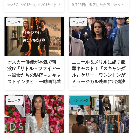
ラー小説を原作とするこのリミテ
米ABCで2012年から2018年まで
9月26日に出版した自伝で数々の
https://t.co/Vs0Rbo …
ッドシリーズは、大学時代からの
放送された、ホワイトハウスを舞
逸話を明かしている『スキャンダ
親友であるエレノア、メアリー、
台に描く禁断のラブ・サスペンス
ル 託された秘密』のケリー・ワ
ナンシーの三人の女性 …
ニュース
ニュース
ドラマ『スキャンダル 託された
シントン。役作りのために万引き
秘密』。全7シーズンにわたり主
をした経験も語られていると、米
人公オリヴィア・ポープを演じた
Entertainment Weeklyが伝え
ケリー・ワシントンが、いかに同
た。 抜かりなく準備し、見事に
シリーズが人生を変えたかを語っ
実行 自伝「Thicker Than
た。 プロデューサー業に進出、
Water（原題）」で、今だから明
家庭も構える 黒人女性としては
かすことのできる衝撃の役作りに
オスカー俳優が本気で落
ニコール＆メリルに続く豪
約40年間で初めてネットワーク
ついて暴露したケリー。キャリア
涙!?『リトル・ファイアー
華キャスト！『スキャンダ
のドラマ主役を務めた『スキャン
初期に出演した2001年の犯罪サ
～彼女たちの秘密～』キャ
ル』ケリー・ワシントンが
ダル』で成功を手にしたケリー
スペンス映画『リフト』で万引き
ストインタビュー動画到着
ミュージカル映画に出演決
は、自身の製作会社Simpson
癖のある主人公ニーシーを演じる
定
Streetを設立し、高い評価を得た
にあたり、万引きをする際に感じ
リース・ウィザースプーン（『ビ
リミテッドシリーズ『リトル・フ
るアドレナリンや興奮を体験で …
ッグ・リトル・ライズ』）＆ケリ
人気政治サスペンスドラマ『スキ
ァイアー ～彼 …
ニュース
ランキング
ー・ワシントン（『スキャンダ
ャンダル 託された秘密』で主人
ル 託された秘密』）が製作総指
公オリヴィア・ポープを演じ、人
揮・主演を務めるサスペンスドラ
気女優の仲間入りを果たしたケリ
マ『リトル・ファイアー～彼女た
ー・ワシントンが、豪華キャスト
ちの秘密～』が、5月22日（木）
が名を連ねるNetflixの映画『The
よりAmazon Prime Videoにて独
Prom（原題）』に出演すること