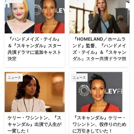
Huluのリーガルドラマ『リーズ
ナブル・ダウト 推定無罪』がシ
ーズン4に更新されることが決定
した。 『スキャンダル』製作陣
が手掛けるリーガルドラマ ディ
ズニー・テレビジョン・スタジオ
『ハンドメイズ・テイル』
『HOMELAND／ホームラ
傘下の20th Televisionが製作す
＆『スキャンダル』スター
ンド』監督、『ハンドメイ
る本作の主演を務めるのはエマヤ
ツィ・コーリナルディ。シーズン
共演ドラマに追加キャスト
ズ・テイル』＆『スキャン
4への更新は、11月13日に配信予
決定
ダル』スター共演ドラマ担
定のシーズン3最終話を前に発表
当へ
『ハンドメイズ・テイル／侍女の
された。 シーズン3では、エマヤ
物語』に主演するエリザベス・モ
2011年から8シーズン続いた人気
ツィ演じるロサンゼルスで最も優
ニュース
ニュース
スと、『スキャンダル 託された
ドラマ『HOMELAND／ホームラ
秀で大胆不 …
秘密』の主役で知られるケリー・
ンド』で長年監督を務めたレスリ
ワシントンが、Apple TVの新作
ー・リンカ・グラッターが、ドラ
ドラマ『Imperfect Women（原
マスター二人の共演ドラマを手掛
題）』で豪華共演を果たす。 同
けることが分かった。米
シリーズに新キャストが参加する
Deadlineが報じている。 女性に
ことが明らかになった。Variety
よる女性の物語を女性監督が担当
ケリー・ワシントン、『ス
『スキャンダル』ケリー・
などが報じている。 『Imperfect
Lesli Linka Glatter Joins Apple’s
キャンダル』出演で人生が
ワシントン、役作りのため
Women』あらすじ＆キャスト ア
'Imperfect Women' As Director &
一変した！
に万引きしていた！
ラミンタ・ホールの同名ベストセ
EP; Limited Series To Film In LA