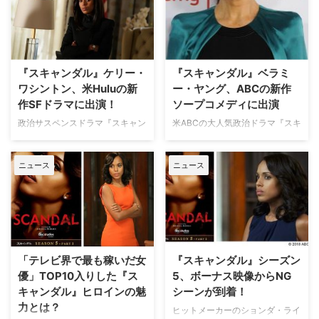
米Varietyが報じている。 【関連
ー・ワシントンが製作する『Five
記事】米顧客満足度指数、Netflix
Points（原題）』をはじめとす
やAmazonなど動画配信がケーブ
る、オリジナルシリーズ4本をシ
ルTV／衛星放送を上回る
ーズン2へ更新したことがわかっ
Facebookが発表…
た。米Varietyが報じている。
『スキャンダル』ケリー・
『スキャンダル』ベラミ
【関連記事】『The Sinner』ジェ
ワシントン、米Huluの新
ー・ヤング、ABCの新作
シカ・ビール、ポッドキ…
作SFドラマに出演！
ソープコメディに出演
政治サスペンスドラマ『スキャン
米ABCの大人気政治ドラマ『スキ
ダル 託された秘密』で敏腕フィ
ャンダル 託された秘密』の大統
クサー、オリヴィア・ポープを演
領夫人メリー役で知られるベラミ
ニュース
ニュース
じたケリー・ワシントンが、米
ー・ヤングが、同局の新作ソープ
Huluの新作SFドラマに出演する
ドラマ『False Profits（原題）』
ことがわかった。米TV Lineが報
に出演することがわかった。米
じている。
TVLineが報じた。 【関連記事】
『スキャンダル』だけじゃない！
2018年に終了する海外ドラマ12
選 コメディドラマとなる本…
「テレビ界で最も稼いだ女
『スキャンダル』シーズン
優」TOP10入りした『ス
5、ボーナス映像からNG
キャンダル』ヒロインの魅
シーンが到着！
力とは？
ヒットメーカーのションダ・ライ