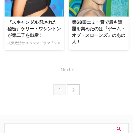
ンダル』。シーズン4のDVD第1
ンダル』。その待望のシーズン4
弾レンタル中、DVD Part1発売
が今月2日（金）よりDVDリリ―
中、全話デジタル配信中だが、本
ス中だ。 これまでにエミー賞や
日12月16日（金）には最終話を
ゴールデン・グローブ賞など各賞
『スキャンダル 託された
第68回エミー賞で最も話
含むDVD第2弾レンタル、DVD
レースを席巻し、シーズン4では
秘密』ケリー・ワシントン
題を集めたのは『ゲーム・
P…
平均視聴者…
が第二子を出産！
オブ・スローンズ』のあの
人！
人気政治サスペンスドラマ『スキ
ャンダル 託された秘密』で主人
ロサンゼルスで9月18日（日）に
公オリヴィア・ポープを演じるケ
開催された第68回エミー賞授賞
リー・ワシントンが、第二子を出
式では最多23ノミネートを果た
産していたことが明らかとなっ
した『ゲーム・オブ・スローン
Next »
た。米E!Onlineなどが報じてい
ズ』が2年連続で作品賞に輝き、
る。 今月5日（水）にオリヴィア
話題を独占した。そんな中、デナ
はケイレブ・ケレチくんと命名さ
ーリス・ターガリエン役のエミリ
1
2
れた男の子を出産したが、2週間
ア・クラークは授賞式の外でも注
後の19日（水）までその情報はメ
目を集めたようだ。米
ディアに入っ…
Entertainment Weeklyが伝えて
いる。 当日…