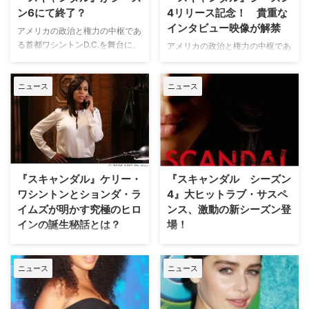
記事】『グレ…
サスペンス『スキャンダル』。本
ン6にて終了？
4リリース記念！ 貴重な
作のシーズン5が、2018年1月10
インタビュー映像が解禁
アメリカの政治と権力の中枢であ
日（水）から全…
る首都ワシントンD.C.を舞台に、
アメリカの政治と権力の中枢であ
政府要人やセレブのスキャンダル
る首都ワシントンD.C.を舞台に、
を揉み消す凄腕フィクサーの活躍
政府要人やセレブのスキャンダル
を描く米ABCの大ヒットシリーズ
ニュース
ニュース
を揉み消す凄腕フィクサー、オリ
『スキャンダル 託された秘密』
ヴィア・ポープの活躍を描く大ヒ
が、今月26日からスタートする
ット・テレビシリーズ『スキャン
シーズン6で終了する可能性が浮
ダル』。すでにシーズン4のDVD
上した。米Hollywood Reporter
レンタルやDVD Part1の発売、全
が報じている。 本作は、主人…
話デジタル配信も開始しているな
か、本日12月16日（金）には最
『スキャンダル』ケリー・
『スキャンダル シーズン
終話…
ワシントンとションダ・ラ
4』大ヒットラブ・サスペ
イムズが明かす究極のヒロ
ンス、激動の新シーズン登
インの誕生秘話とは？
場！
アメリカの政治と権力の中枢であ
アメリカの政治と権力の中枢であ
る首都ワシントンD.C.を舞台に、
る首都ワシントンD.C.を舞台に、
ニュース
ニュース
政府要人やセレブのスキャンダル
政府要人やセレブのスキャンダル
を揉み消す凄腕フィクサーの活躍
を揉み消す凄腕フィクサーの活躍
を描く大ヒットシリーズ『スキャ
を描く大ヒットシリーズ『スキャ