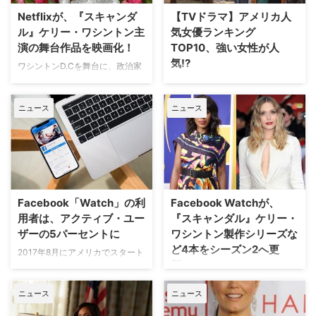
占配信されている。同作に出演す
が明らかとなった。米Deadline
Netflixが、『スキャンダ
【TVドラマ】アメリカ人
るリースとケリーのインタビュー
が報じている。 『Glee／グリ
ル』ケリー・ワシントン主
気女優ランキング
動画…
ー』や『アメリカン・ホラー・…
演の舞台作品を映画化！
TOP10、強い女性が人
気!?
ワシントンD.Cを舞台に、政治家
やセレブのトラブルを揉み消すフ
米調査会社Q Scoreが弾き出し
ィクサーを描く人気サスペンスド
た"ポジティブ度"と"親しみ易さ
ニュース
ニュース
ラマ『スキャンダル 託された秘
度"の結果をもとに、米The Wrap
密』で、主人公オリヴィア・ポー
が米4大TV局であるABC、FOX、
プを演じたケリー・ワシントン。
NBC、CBSのドラマシリーズに
最近は、プロデューサーとしても
出演する人気俳優TOP10を発表
活躍する彼女が出演しているブロ
したので、昨日の男優編に引き続
ードウェイの舞台『American
き、本日は人気女優TOP10をご
Son（原題）』をNetflixが90分
紹介しよう。 【関連記事】【TV
Facebook「Watch」の利
Facebook Watchが、
枠…
ドラマ】アメリカ人気男…
用者は、アクティブ・ユー
『スキャンダル』ケリー・
ザーの5パーセントに
ワシントン製作シリーズな
ど4本をシーズン2へ更
2017年8月にアメリカでスタート
新！
したFacebookの動画サービス
「Watch」の利用者が、全
Facebookの動画サービス
ニュース
ニュース
Facebookユーザーの5パーセン
「Watch」が、『スキャンダル
トであることが明らかとなった。
託された秘密』に主演したケリ