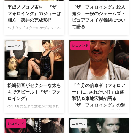
【関連特集】ケヴィン・ベーコン
衝撃のノンストップ・サイコサス
平成ノブコブ吉村 『ザ・
『ザ・フォロイング』殺人
主演、衝撃のノンストッ…
ペンス！『ザ・フォロ…
フォロイング』のジョーは
鬼ジョー役のジェームズ・
相方・徳井の完成形!?
ピュアフォイが番組につい
て語る
ハリウッドスターのケヴィン・ベ
ーコンが初めてTVドラマシリー
WOWOWでスタートしたばかり
ズで主演を果たし、カリスマ殺人
の『ザ・フォロイング』は、ケヴ
ニュース
レコメンド
鬼と彼の信奉者（フォロワー）と
ィン・ベーコン（『アポロ13』
死闘を繰り広げる元FBI捜査官ラ
『ミスティック・リバー』）の初
イアン・ハーヴィー役を演じる
主演ドラマシリーズ。ケヴィン演
『ザ・フォロイング』。本日、そ
じる元FBI捜査官ライアン・ハー
のファースト・シーズンのブルー
ディが、自らの "信奉者（フォロ
レイ＆DVDリリースを記念して
ワー）"を操って壮大な殺人計画
特別イベントが開催された。
を実行しようとするジョー・キャ
松嶋初音がセクシーな太も
「自分の信奉者（フォロア
【関連特集】殺人鬼は、…
ロルと死闘を繰り広げるサイコサ
もでアピール！『ザ・フォ
ー）に…されたい!?」山路
スペンスだ。 【…
ロイング』
和弘＆東地宏樹が語る
『ザ・フォロイング』の魅
今年1月に全米で放送が開始され
力とは!? アフレコ取材に
るや否や、2,000万人以上の視聴
突撃！
者を巻き込み、まさに旋風を巻き
レコメンド
ニュース
起こしている『ザ・フォロイン
7月9日（火）23：00からいよい
グ』。WOWOWプライムでの放
よレギュラー放送がスタートする