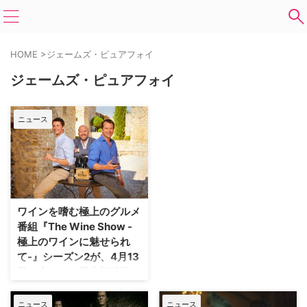
HOME
>
ジェームズ・ピュアフォイ
ジェームズ・ピュアフォイ
ニュース
ワインを嗜む極上のグルメ
番組『The Wine Show -
極上のワインに魅せられ
て-』シーズン2が、4月13
日（土）より日本初放送！
英国の人気俳優たちがワインのエ
キスパートとともにワインの奥深
ニュース
ニュース