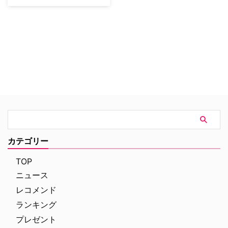
ン・ベーコンが、TVシリーズの
初主演を果たしたことで話題にな
っている犯罪スリラー・ドラマ
『The Following』。そのシーズ
ン2の製作が決定した。 アメリカ
では1月下旬にスタートし、現在
までに7話が放送されている本作
は、視聴者数が平均1170万人、
18－49歳層での視聴率は4.0レ
ー…
カテゴリー
TOP
ニュース
レコメンド
ランキング
プレゼント