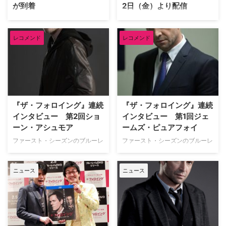
が到着
2日（金）より配信
サイバーパンクの傑作小説を原作
イギリスのSF作家リチャード・
としたNetflixオリジナルドラマ
K・モーガンによるSF同名小説を
レコメンド
レコメンド
『オルタード・カーボン』が2月
映像化したSFハードボイルド
2日（金）より全世界同時オンラ
『オルタード・カーボン』が
インストリーミングとなるが、予
Netflixにて2月2日（金）より世
告編と場面写真が解禁となった。
界同時ストリーミング開始とな
【関連記事】『オルタード・カー
る。 【関連記事】本作で主演を
ボン』予告編はこちらから！
演じるジョエル・キナマンのギャ
300年後の未来。人間の心がデジ
ラは驚きの〇〇〇〇万円！ 人類
『ザ・フォロイング』連続
『ザ・フォロイング』連続
タル化された世界では、"スタッ
が銀河系の惑星に散らばり、国連
インタビュー 第2回ショ
インタビュー 第1回ジェ
ク"に保存し…
の専制支配下にある…
ーン・アシュモア
ームズ・ピュアフォイ
ファースト・シーズンのブルーレ
ファースト・シーズンのブルーレ
イ＆DVDが好評発売＆レンタル
イ＆DVDが好評発売＆レンタル
中の『ザ・フォロイング』。本作
中の『ザ・フォロイング』。本作
ニュース
ニュース
リリースを記念して3回にわたり
リリースを記念して3回にわたり
出演キャストのインタビューをお
出演キャストのインタビューをお
届けします。第1回目のジェーム
届けします。第1回目は連続殺人
ズ・ピュアフォイに引き続き、第
犯ジョー・キャロルを演じるジェ
2回はマイク・ウェストン役のシ
ームズ・ピュアフォイ。 【関連
ョーン・アシュモアです！。
特集】ケヴィン・ベーコン主演、