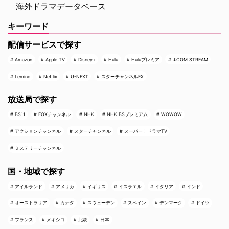
海外ドラマデータベース
キーワード
配信サービスで探す
Amazon
Apple TV
Disney+
Hulu
Huluプレミア
J:COM STREAM
Lemino
Netflix
U-NEXT
スターチャンネルEX
放送局で探す
BS11
FOXチャンネル
NHK
NHK BSプレミアム
WOWOW
アクションチャンネル
スターチャンネル
スーパー！ドラマTV
ミステリーチャンネル
国・地域で探す
アイルランド
アメリカ
イギリス
イスラエル
イタリア
インド
オーストラリア
カナダ
スウェーデン
スペイン
デンマーク
ドイツ
フランス
メキシコ
北欧
日本