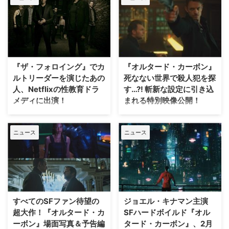
さや素晴らしさ、さらにはラベル
の裏に潜む魅力を追求していく極
上のグルメ番組『The Wine
Show -極上のワインに魅せられ
て-』。そのシーズン2が、4月13
日（土）よりWOWOWプライム
『ザ・フォロイング』でカ
『オルタード・カーボン』
にて日本初放送となる。 【関連
ルトリーダーを演じたあの
死なない世界で殺人犯を探
記事】世界を虜にするイケメン英
人、Netflixの性教育ドラ
す…?! 斬新な設定に引き込
国俳優た…
メディに出演！
まれる特別映像公開！
サスペンス犯罪ドラマ『ザ・フォ
サイバーパンクの傑作小説を原作
ロイング』のカルトリーダー、ジ
としたNetflixオリジナルドラマ
ニュース
ニュース
ョー・キャロル役で知られるジェ
『オルタード・カーボン』が本日
ームズ・ピュアフォイが、Netflix
2月2日（金）より全世界同時オ
の性教育ドラメディ『Sex
ンラインストリーミング開始とな
Education（原題）』に出演決定
る。この度、本作の斬新な設定と
したことがわかった。米TV Line
ストーリーの秘密が明かされる、
が報じている。 【関連記事】ジ
特別映像が公開された。 【関連
ェームズ・ピュアフォイが『ザ・
記事】思わず引き込まれる！『オ
すべてのSFファン待望の
ジョエル・キナマン主演
フォロイング』について語る
ルタード・カーボン』特別映像は
超大作！『オルタード・カ
SFハードボイルド『オル
「皮…
こちらから 『…
ーボン』場面写真＆予告編
タード・カーボン』、2月