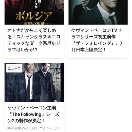
送開始が翌週に迫る7月3日
ケヴィン・ベーコン主演のサイコ
（水）、放送開始直前イベントが
サスペンス『ザ・フォロイン
催された。 ☆『ザ・フォロイン
グ』。もしも凶悪犯が、カルト宗
グ』放送開始直前イベントの模様
教の教祖のように自身の信奉者
はNAVIフォトギャラリーでもお
（フォロアー）たちを洗脳し、手
オトナだからこそ楽しめ
ケヴィン・ベーコンTVド
楽しみいただけます！…
足のように扱い凶行におこさせる
る！スキャンダラス＆エロ
ラマシリーズ初主演作
ことができたら…しかもフォロア
ティックなダーク系歴史ド
『ザ・フォロイング』、7
ーたちはごく一般市民の中に混じ
ラマはいかが？
月日本上陸決定！
って生活をし、静か…
「人の不幸は蜜の味」との慣用句
約20年前に『フット・ルース』
どおり、たいていの人間は他人の
でブレイクし、以降『アポロ
ニュース
《醜聞》が好物だ。 タブロイド
13』『ミスティック・リバー』
紙もテレビもニュースサイトも、
など映画界で活躍してきた実力派
毎日のように芸能人スキャンダル
俳優ケヴィン・ベーコン。彼が
で大騒ぎ。 有名人に多額の借金
TVドラマシリーズで初出演を務
があろうが、整形に失敗しよう
めることになった『ザ・フォロイ
が、お忍びデートしようが、不倫
ング』（原題『THE
相手と夫が鉢合わせしようが、本
FOLLOWING』）が、いよいよ今
ケヴィン・ベーコン主演
音をいえばかなりどーでもいい。
年7月、日本に上陸することが決
『The Following』シーズ
･･･はずなのだが、…
定した。 【関連記事】ケヴィ…
ン2の製作が決定！
映画を中心に活躍してきたケヴィ