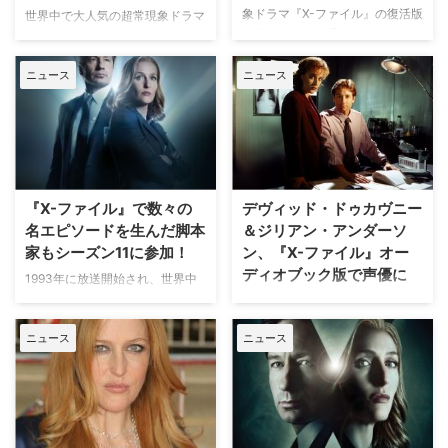
象ドラマ『X-ファイル』の復活版
世界中で大人気の超常現象ドラマ
の新シーズン（通算シーズン11）
『X-ファイル』でダナ・スカリー
に、あの捜査官も再登場するので
を演じてきたジリアン・アンダー
はないかと噂されていることが分
ニュース
ニュース
ソンが、復活版の新シーズン（通
かった。米TV Lineが報じてい
算シーズン11）は昨年、同役を演
る。 【関連記事】『X-ファイル
じるのはこれが最後だと衝撃発言
2016』スカリーの声を担当する
をしていたが、再度その意思に変
戸田恵子さんに直撃インタビュ
更はないことを発表した。米TV
ー！ その捜査官とは、シーズン8
Lineらが報じている。 【関連記
＆9で…
事】今見ても色褪せない、『X-フ
『X-ファイル』で数々の
デヴィッド・ドゥカヴニー
ァイル』…
名エピソードを生んだ脚本
＆ジリアン・アンダーソ
家もシーズン11に参加！
ン、『X-ファイル』オー
ディオブック版で声優に
1993年に放送開始され、世界中
で大ヒットを記録した超常現象ド
大人気超常現象ドラマ『X-ファイ
ラマ『X-ファイル』。2016年に
ル』のモルダー役とスカリー役で
ニュース
ニュース
放送された6話構成のイベントシ
おなじみのデヴィッド・ドゥカヴ
リーズも反響を呼び、米FOXが全
ニーとジリアン・アンダーソン
10話の新たなイベントシリーズ
が、同作のオーディオブック版
をオーダーしたとのニュースは、
『The X-Files: Cold Cases（原
当サイトでお伝えした通り。シー
題）』で声優を務めることが分か
ズン11に当たる新イベントシリー
った。米Varietyが報じている。