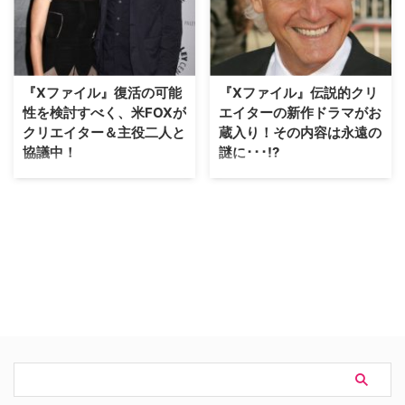
ーズは、今後も作られていく可能
中であることは、先日のニュース
性が高くなったようだ。 【関連
でお伝えしたとおり。関係者のひ
コラム】『X-ファイル 2016』ス
とりであるデヴィッド・ドゥカヴ
カリーの声を担当する戸田恵子さ
ニー（モルダー捜査官役）が、
んに直撃インタビュー！ 米
USA Todayにてコメントした。
『Xファイル』復活の可能
『Xファイル』伝説的クリ
Deadl…
【関連記事】クリス・カーター監
性を検討すべく、米FOXが
エイターの新作ドラマがお
督来日で明か…
クリエイター＆主役二人と
蔵入り！その内容は永遠の
協議中！
謎に･･･!?
超常現象を追うFBI捜査官たちの
『Xファイル』を世に送り出した
活躍を描く作品として、アメリカ
伝説的なクリエイター、クリス・
で1993～2002年に放送され人気
カーターが手がけた新作SFドラ
を集めた『Xファイル』。本作の
マ『The After』。オリジナルド
復活を検討するため、米FOXは主
ラマの製作に乗り出したAmazon
要関係者と協議中であることを明
が、カーターの復活作として製作
らかにした。The Hollywood
費を投じた期待のドラマだった
Reporterなどが報じた。 【関連
が、残念ながら日の目を見ること
記事】クリス・カーター監督来日
なく、お蔵入りになってしまっ
で明かされる、『Xファ…
た。米TV Guideが伝えている。
【関…