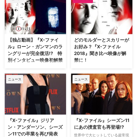
パンサー』シリーズを監督したラ
イアン・クーグラーが手掛けるリ
ブート版に出演の意志を見せてい
る。 出演をオファーされれば
「ノーとは言いません」 ジリア
ンは、『X-ファイル』シーズン1
【独占動画】『X-ファイ
どのモルダーとスカリーが
～9と映画版2本に出演した後、
続編リブートとなる『X-ファイル
ル』ローン・ガンマンのラ
お好み？『X-ファイル
2016』と『X-ファイル 2018』で
ングリーが完全復活!? 特
2018』聞き比べ映像が解
もスカリー役を再演したが、その
別インタビュー映像初解禁
禁に！
後は同シリーズへの復帰に意欲を
2016年に完全復活するや否や世
1993年に誕生し、今年で生誕25
見せておらず、本家シリーズの撮
界記録を樹立した『X-ファイル』
周年を迎える大人気シリーズ『X-
影中に何度か精 …
ニュース
ニュース
シリーズの最新シーズン『X-ファ
ファイル』。早くも7月に日本初
イル 2018』。同作で復活を果た
上陸となる最新シーズン『X-ファ
す人気キャラクター、ローン・ガ
イル2018』から、3種類のスポッ
ンマンのラングリー役でおなじみ
ト映像が解禁された。 今回解禁
のディーン・ハグランドのインタ
されたのは、ソフト版・テレビ朝
ビュー映像が、ブルーレイ＆
日版・字幕版の3種類。VHSや
DVDリリース直前に届いたので
DVDなどのソフト版としておな
『X-ファイル』ジリア
『X-ファイル』シーズン11
ご紹介しよう。 【関連動画】デ
じみの＜小杉十郎太・相沢恵子バ
ン・アンダーソン、シーズ
にあの捜査官も再登場!?
ィーン・ハグラ…
ージョン…
ン11での卒業を再び発表
世界中で大ヒットしている超常現