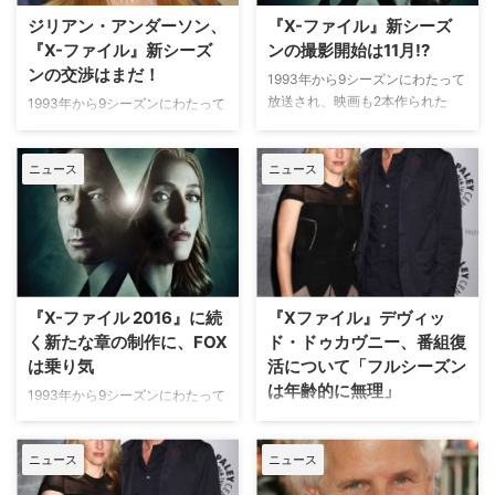
ズで、オリジナルにて数々の名エ
Audible Studiosが製作する今回
ジリアン・アンダーソン、
『X-ファイル』新シーズ
ピソードを…
のオーデ…
『X-ファイル』新シーズ
ンの撮影開始は11月!?
ンの交渉はまだ！
1993年から9シーズンにわたって
放送され、映画も2本作られた
1993年から9シーズンにわたって
後、今年の1月に新シーズンが製
放送され、今年1月には米FOXで
作された米FOXの人気ドラマ『X-
シーズン10が放送された大人気
ファイル』。今後もシリーズ続行
ニュース
ニュース
超常現象ドラマ『X-ファイル』。
が噂される中、クリエイターのク
今後もシリーズ続行が噂される
リス・カーターが新シーズンにつ
中、スカリーFBI捜査官を演じる
いて語っている。 【関連コラ
ジリアン・アンダーソンが、「シ
ム】『X-ファイル 2016』戸田恵
ーズン11への出演交渉はまだ」だ
子さんに直撃インタビュー！ 今
と語っていることが分かった。
年放送され…
米Deadlineのインタビューを受
『X-ファイル 2016』に続
『Xファイル』デヴィッ
けた…
く新たな章の制作に、FOX
ド・ドゥカヴニー、番組復
は乗り気
活について「フルシーズン
は年齢的に無理」
1993年から9シーズンにわたって
放送され、映画も2本作られた人
90年代を中心に人気を集め、今
気ドラマ『X-ファイル』。その復
でも根強い支持を受けている『X
ニュース
ニュース
活版として、米FOXで今年1月か
ファイル』。その復活を検討する
ら2月にかけて放送された新シリ
ため、米FOXが主要関係者と協議