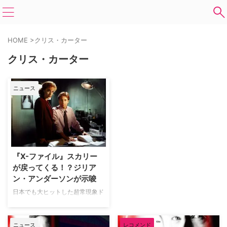
HOME
>
クリス・カーター
クリス・カーター
ニュース
『X-ファイル』スカリー
が戻ってくる！？ジリア
ン・アンダーソンが示唆
日本でも大ヒットした超常現象ド
ラマ『X-ファイル』でダナ・スカ
リーを演じたジリアン・アンダー
ソンが、マーベル映画『ブラック
ニュース
レコメンド