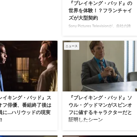
『ブレイキング・バッド』の
世界を体験！？フランチャイ
ズが大型契約
Sony Pictures Televisionが、自社の誇
る『ブレイキング・バッド』フランチ
ャイズの世界的なライセンス事業を展
開するため、IMG Licensingと提携す
ニュース
ることが明らかになった。 コレクター
ズアイテムや食品・飲料、旅行、体験
型イベントも 米Hollywood Reporterが
報じたところによると、この複数年契
約にもとづく協業では、消費者向け商
品、ブランドとのコラボレーション、
没入型ファン体験などを世界中で展開
する予定。対象となるのは、余命宣告
レイキング・バッド』ス
『ブレイキング・バッド』ソ
を受けた高校教師ウォルター・ホワイ
オフ俳優、番組終了後は
ウル・グッドマンがスピンオ
トが、覚 …
員に…ハリウッドの現実
フに値するキャラクターだと
白
証明したシーン
ト犯罪ドラマ『ブレイキング・
犯罪ドラマの金字塔『ブレイキング・
』のスピンオフとして制作され
バッド』に登場した悪徳弁護士ソウ