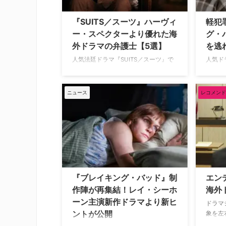
務める
影中に驚いたと明かしている。 ドッキ
ン・キ
リ食らうも、なんとか撮影乗り切る
『SUITS／スーツ』ハーヴィ
軽犯
とケン
『プルリブス』は、誰もが幸せになる
ー・スペクターより優れた海
グ・
テーツ
ウィルスが拡散された現代の地球を舞
外ドラマの弁護士【5選】
を逃
台に描く、ジャンルを超越したSFドラ
マ。レイ演じる主人公でロマンス …
人気法廷ドラマ『SUITS／スーツ』で
人気ド
は、9シーズンにわたりハーヴィー・
とその
スペクター（ガブリエル・マクト）が
ソウル
企業訴訟の世界で“無敗”の弁護士とし
たレイ
ニュース
レコメンド
て君臨した。ウォール街でも一目置か
された
れる存在となった彼だが、海外ドラマ
起訴を
の中には、そんなハーヴィーをも凌ぐ
米Ente
才腕とカリスマを持つ弁護士たちがい
が報じ
る。ここでは、ハーヴィー・スペクタ
ら捕ま
ーよりも“優れた”と評される5人の弁護
月8日
士を紹介しよう。 『SUITS／スーツ』
ロサン
ハーヴィー・スペクターより優れた弁
ている
『ブレイキング・バッド』制
エン
護士 『リンカーン弁護士』ミッキー・
近くに
作陣が再集結！レイ・シーホ
海外
ハラー ロサンゼルスの刑事弁護士ミッ
は、彼
ーン主演新作ドラマより新ヒ
キー・ハラー（ …
避けるた
ドラマ
ントが公開
象を左
ンフィ