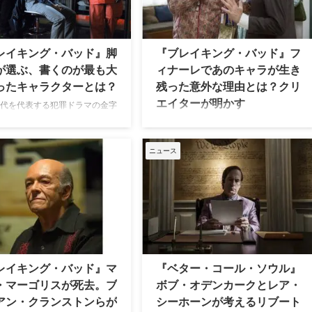
を超える完成度を見せるとは、
ている。 『ブレイキング・バッド』の
視聴者にとって予想外だっただ
世界にフィットするか心配だった…
 なかでも最終シーズンとなるシ
『ブレイキング・バッド』シーズン2
6は、物語、演出、キャラクタ
第8話「ソウルに電話しよう！」で初
レイキング・バッド』脚
『ブレイキング・バッド』フ
のすべてにおいて極めて高い評
登場したソウル・グッドマンは、主人
が選ぶ、書くのが最も大
ィナーレであのキャラが生き
けており、本作を“スピンオフの
公ウォルター・ホワイトが麻薬ビジネ
ったキャラクターとは？
残った意外な理由とは？クリ
えた傑作”と位置づける声も少な
スで稼いだお金を資金洗浄する悪徳弁
エイターが明かす
今回は、米Scree …
護士だ。 TV批評家のアラン・ …
0年代を代表する犯罪ドラマの金字
ブレイキング・バッド』で脚本
2000年代を代表する犯罪ドラマの金字
したピーター・グールドが、執
塔、『ブレイキング・バッド』で人気
も大変だったキャラクターを明
を博した悪徳弁護士ソウル・グッドマ
ニュース
いる。 ドラマ史に名を刻むヴィ
ン。彼は、前日譚ドラマ『ベター・コ
『ブレイキング・バッド』は、化
ール・ソウル』の主人公となったが、
から裏世界でのし上がっていく
本家シリーズのフィナーレで命を落と
ウォルター・ホワイトや、彼の
す展開が検討されていたという。 （以
なる元教え子のジェシー・ピン
下、ネタバレを含みます） 彼はサバイ
など、複雑で魅力的なキャラク
バーだから生き延びないと… クリエイ
数多く登場する。そんなキャラ
ターのヴィンス・ギリガンが米
ちが揃う中、米Colliderのイ
Entertainment Weeklyのインタビュー
レイキング・バッド』マ
『ベター・コール・ソウル』
ューでグールドは書くのが一番
にて、最終回「フェリーナ」の壮絶な
・マーゴリスが死去。ブ
ボブ・オデンカークとレア・
ったキャラクターについて、こ
銃撃戦で、ソウルを含む主要キャラク
アン・クランストンらが
シーホーンが考えるリブート
ている。 「 …
ターのほとんどを殺す案を検討したと