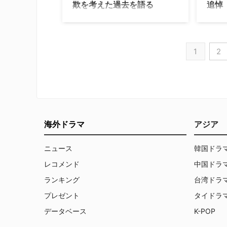
欺を考えた過去を語る
追悼
『ブレイキング・バッド』のグスタ
大ヒッ
ボ・“ガス”・フリング役で知られるジ
ド』で
ャンカルロ・エスポジートが家族を養
カを演
うために保険金詐欺を考えた過去があ
ル』に
1
2
ると明かしたとDeadlineが伝えてい
ク・マ
る。 どん底だったんだ 『ブレイキン
ン・ク
グ・バッド』や『ベター・コール・ソ
から追
ウル』、『ザ・ボーイズ』や『マンダ
者たち
ロリアン』など様々なヒット作に出演
は19
し、今となっては人気作に欠かせない
め、近
実力派俳優として知られるジャンカル
と『ベ
海外ドラマ
アジア
ロ・エスポジート。最近ではNetflixシ
で新た
リーズ『ジェントルメン』での活躍も
地時間
ニュース
韓国ドラ
記憶に新しい彼だが、15年前には金銭
った。
面で絶望的な気持 …
息子が
レコメンド
中国ドラ
ランキング
台湾ドラ
プレゼント
タイドラ
データベース
K-POP