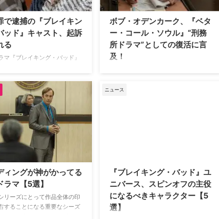
ダファー兄弟は、スティーヴ
ノ：ブレイキング・バッド THE
ングの『炎の少女チャーリー』
MOVIE』を生み出し、巨大なフランチ
罪で逮捕の『ブレイキン
ボブ・オデンカーク、『ベタ
・ラッセルの『アルタード・ス
ャイズを築き上げた。しかし、その生
バッド』キャスト、起訴
ー・コール・ソウル』“刑務
／未知 …
みの親であるヴィンス・ギリガンは、
れる
所ドラマ”としての復活に言
それ以上のスピンオフ制作を継続しな
及！
かった。この決断の裏 …
ラマ『ブレイキング・バッド』
スピンオフ『ベター・コール・
『ブレイキング・バッド』のスピンオ
』でトゥコ・サラマンカを演じ
フとして人気を博した米AMCの『ベタ
モンド・クルツが軽犯罪で逮捕
ー・コール・ソウル』。その最終回か
ニュース
ニュースを以前お伝えしたが、
ら3年が経過した今、主演のボブ・オ
逃れたことが明らかとなった。
デンカークが、シリーズの復活の可能
rtainment Weekly（以下EW）
性について言及している。米Deadline
ている。 ご近所と揉めたことか
が報じた。 『ブレイキング・バッド』
ったが… そもそもの発端は、9
から生まれた傑作スピンオフ 『ベタ
午前10時40分頃にレイモンドが
ー・コール・ソウル』は、2008年から
ゼルスにある自宅前で車を洗っ
2013年まで5シーズンにわたり放送さ
最中、3人の女性が彼の自宅の
れた大ヒットドラマ『ブレイキング・
ディングが神がかってる
『ブレイキング・バッド』ユ
車を停めたこと。レイモンド
バッド』のスピンオフとして、2015年
ドラマ【5選】
ニバース、スピンオフの主役
女たちの車が濡れてしまうのを
から2022年までAMCで放送された。
になるべきキャラクター【5
 …
本作は、ソウル・グッドマンがウォル
シリーズにとって作品全体の印
選】
ター・ …
右することになる重要なシーズ
ナーレ。大ヒットシリーズにも