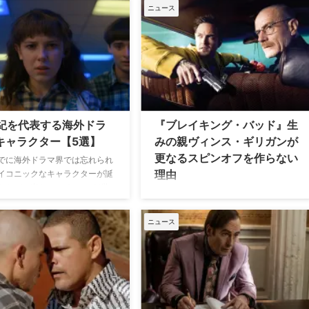
ター・コール・ソウル』で知ら
ル・グッドマンが、前日譚スピンオフ
ニュース
ョン・クリスチャン・ラヴが、
『ベター・コール・ソウル』に値する
了後のキャリアについて率直な
キャラクターだと証明したシーンにつ
明かし、注目を集めている。 現
いて、米Colliderが論じているので紹
達員として働く日々「正直つら
介したい。 ソウルは単なるお調子者で
『ベター・コール・ソウル』は、
はなく… 『ブレイキング・バッド』に
イキング・バッド』の前日譚と
おいて、いかにソウル・グッドマンと
作された法廷×クライムドラ
いうキャラクターが特別な存在であっ
き弁護士ジミー・マッギルが、
たかを決定づけたのが、彼が物語の歯
世紀を代表する海外ドラ
『ブレイキング・バッド』生
名高き弁護士ソウル・グッドマ
車を「回す側」に立った瞬間だ。ショ
キャラクター【5選】
みの親ヴィンス・ギリガンが
変貌していく過程を描き、主人
ーランナーのヴィンス・ギリガンが、
更なるスピンオフを作らない
ブ・オデンカークが演じた。ジ
『サタデー・ナイト・ライブ』の元脚
でに海外ドラマ界では忘れられ
理由
同作で、架空の法律事務所「 …
本家でありスケッチコメデ …
イコニックなキャラクターが誕
たが、米Screen Rantが21世
史上最高のテレビドラマの一つとして
表するキャラクターを選出して
語り継がれる『ブレイキング・バッ
で、そのうち5人を紹介しよ
ド』。2008年に放送が開始され、全5
ニュース
（以下、一部ネタバレが含まれま
シーズンにわたり放送された本作は、
ご注意ください） 21世紀を代表
批評家から絶賛を浴び、Rotten
外ドラマのキャラクター 『スト
Tomatoesでは96パーセントという高
ャー・シングス 未知の世界』の
評価を獲得している。その成功は、ス
ン／エル 『ストレンジャー・シ
ピンオフの『ベター・コール・ソウ
 未知の世界』でクリエイターを
ル』や、続編となる映画『エルカミー