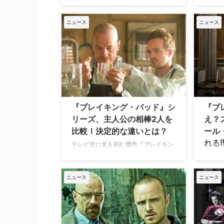
大人気ドラマ『ブレイキング・バッ
かかわ
ド』とスピンオフ『ベター・コール・
作品が
ソウル』を手掛けた二人のクリエイタ
ニュース
ニュース
ーズも。
ーとキム役のレイ・シーホーンが、
上げた
Apple TV+で制作中の新シリーズで再
グ・エ
びタッグを組む。タイトルを含め、ま
してピ
だ多くの謎に包まれている本作につい
バレが
て、公式ファーストルックで新たなヒ
い） 
ントを公開した。 レイ・シーホーンが
ドラマ
主演、ヴィンス・ギリガンと再びタッ
ー』 
グ！ 以前から、『ベター・コール・ソ
『ブレイキング・バッド』シ
『ブ
ば、ま
ウル』のファンに愛されたキム役で知
リーズ、主人公の相棒2人を
え？
家族で
られるレイ・シーホーンが、『ブレイ
比較！決定的な違いとは？
ール
キング・バッド』の生みの親であり、
れる
『ベター・コール・ソウル』 …
テレビ史に名を刻む傑作『ブレイキン
グ・バッド』とその前日譚スピンオフ
米AM
として誕生した『ベター・コール・ソ
は、テ
ウル』。 この2つの作品には、どちら
も語り
ニュース
ニュース
の主人公にも「良心を持った相棒」が
シーズ
そばにいたという共通点がある。しか
璧と評
し、この二人の“相棒”には、決定的な
説的作
違いがあった。米Screenrantがその違
『ベタ