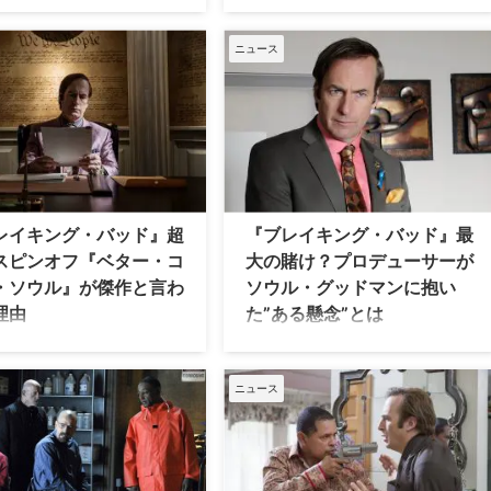
米テレビ史に名を刻む傑作ドラマ『ブ
らずエンディングが酷評される
レイキング・バッド』と、その前日譚
ある一方で、大絶賛されるシリ
である『ベター・コール・ソウル』。
ニュース
 ここでは、IndieWireが取り
いずれも緻密な脚本と濃密なキャラク
“今世紀最高のTVエンディン
ター描写で、世界中のファンを魅了し
ピソード”の中から5作品を厳選
てきた。 両シリーズは2019年の映画
ックアップ！ （以下、一部ネタ
『エルカミーノ：ブレイキング・バッ
含まれますのでご注意くださ
ド THE MOVIE』を含め、ひとまず物
エンディングが神がかってる海外
語の幕を下ろしたものの、登場人物た
 『シックス・フィート・アンダ
ちの過去やその後を描くスピンオフに
完璧なシーズンフィナーレと言え
は、いまだ大きな可能性が秘められて
レイキング・バッド』超
『ブレイキング・バッド』最
ず名前が挙がる作品がこちら。
いる。 ここでは、そんな『ブレイキン
スピンオフ『ベター・コ
大の賭け？プロデューサーが
葬儀屋を経 …
グ・バッド』ユニバースの中から、ス
・ソウル』が傑作と言わ
ソウル・グッドマンに抱い
ピンオフの主人公として強く望まれる
理由
た”ある懸念”とは
キャラクター5人を紹 …
Cの『ブレイキング・バッド』
犯罪ドラマの金字塔として、絶大なる
レビ史に名を刻む傑作として今
人気を誇る米AMCのドラマ『ブレイキ
継がれている。その中でも最終
ング・バッド』。本シリーズでプロデ
ニュース
ンとなるシーズン5は、ほぼ完
ューサー・脚本を務めたピーター・グ
されることすらある。そんな伝
ールドが、悪徳弁護士ソウル・グッド
品のスピンオフとして誕生した
マンがシリーズを台無しにするのでは
ー・コール・ソウル』が、まさ
ないかと心配したと、その理由を語っ