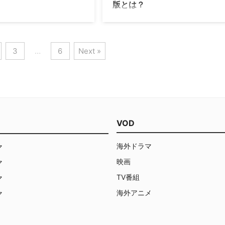
版とは？
明かした。 …
トドラマ『ブレイキング・バッ
2022年に惜しまれつつ幕を下ろした
ヘクター・“ティオ”・サラマン
『ベター・コール・ソウル』。そのエ
じ、『ベター・コール・ソウ
ンディングが秀逸だったと高い評価を
も同役で出演していた俳優マー
得ているが、キャスト陣はどう思って
3
…
6
Next »
ーゴリスが亡くなり、ブライア
いるのか。その感想やリブート版の構
ランストンなどかつての共演者
想についてまでVarietyに語っている。
悼の声が寄せられている。 共演
エンディング、キャラクターのその後
がその才能と人柄を称賛 マーク
について 『ブレイキング・バッド』の
70年代から本格的に俳優活動を始
スピンオフシリーズとして2015年から
年は『ブレイキング・バッド』
放送が始まり2022年にかけて6シーズ
ター・コール・ソウル』の活躍
ン続いた人気ドラマ『ベター・コー
VOD
なファンを獲得していたが、現
ル・ソウル』。ボブ・オデンカーク演
3日（木）に83歳でこの世を去
じるソウル・グッドマンことジミー・
海外ドラマ
マ
ニューヨークの病院で妻と一人
マッギルと、レア・シーホーン演じる
最期を看取ったとい …
キム・ウェクス …
映画
マ
TV番組
マ
海外アニメ
マ