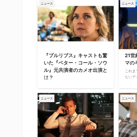
ン・クランストンと、スピンオフ『ベ
た『ベ
ニュース
ニュース
ター・コール・ソウル』のキム・ウェ
れるジ
クスラー役でエミー賞ノミネート常連
番組終
となったレイ・シーホーンの豪華対談
思いを
が実現した。米Varietyの企画で顔を合
在は配
わせた二人は、両作の生みの親である
い」 
天才クリエイター、ヴィンス・ギリガ
『ブレ
ンの独特な脚本術や、レイが主演を務
して制
める新作SFドラマ『プルリブス』の裏
マ。若
『プルリブス』キャストも驚
21
側について熱いトークを展開した。 演
後に悪
いた『ベター・コール・ソウ
マの
者も騙される？ヴィンス・ギリガン作
ンへと
ル』元共演者のカメオ出演と
品の驚くべき脚本術 まず話題に上った
公はボ
これま
は？
のは、ギリガン作品なら …
ョンは
ないア
生してき
犯罪ドラマの金字塔『ブレイキング・
紀を代
バッド』とスピンオフ『ベター・コー
いるの
ル・ソウル』を生み出したヴィンス・
ニュース
ニュース
う。 
ギリガンの新作ドラマ『プルリブ
すので
ス』。本作に主演するレイ・シーホー
する海
ンが、11月26日（水）にお披露目され
レンジ
た第5話「ミルク飲んでる？」に『ベ
イレブ
ター・コール・ソウル』の元共演者が
ングス
カメオ出演していることを知らず、撮