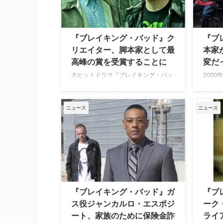
いを分析しているので紹介したい。 良
か本家
心を担う存在としての“相棒” 『ブレイ
多くの
キング・バッド』で、ウォルター・ホ
ろう。
ワイトの相棒だったジェシー・ピンク
ーズン
『ブレイキング・バッド』ク
『ブ
マンと、『ベター・コール・ソウル』
ー描写
リエイター、脚本家として最
本家
でジミー・マッギル（ソウル・グッド
価を受
高峰の賞を受賞することに
変だ
マン）のパート …
域を超
くない。
大ヒットドラマ『ブレイキング・バッ
200
ド』と前日譚ドラマ『ベター・コー
塔、『
ル・ソウル』でクリエイターを務めた
を担当
ヴィンス・ギリガンが、全米脚本家組
筆が最
ニュース
ニュース
合賞（WGA）で最高峰となる賞を受賞
かして
することが明らかとなった。米
ラン 
Deadlineなど複数のメディアが報じて
学教師
いる。 ドラマ界を代表する名脚本家た
主人公
ちに仲間入り ギリガンは、2月15日
相棒と
（土）にロサンゼルスのビバリーヒル
クマン
トンホテルで開催される全米脚本家組
ターが
合賞授賞式で、パディ・チャイエフス
クターた
『ブレイキング・バッド』ガ
『ブ
キー・ローレル賞のTV脚本功績賞を受
ンタビ
ス役ジャンカルロ・エスポジ
ーク
賞することになっている。この賞は、
難しか
ート、家族のために保険金詐
ライ
アカデミー賞に3度輝いた名 …
う語っ