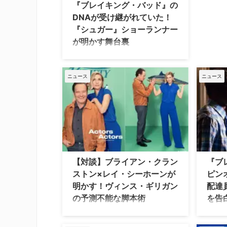
『ブレイキング・バッド』の
DNAが受け継がれていた！
『シュガー』ショーランナー
が明かす舞台裏
Apple TVの探偵ドラマ『シュガー』
は、意外にも犯罪ドラマの金字塔『ブ
レイキング・バッド』のDNAが受け継
ニュース
ニュース
がれていることが明らかとなった。シ
ーズン2の新ショーランナーが、その
製作の舞台裏を語っている。 “夢の
街”の暗部、人間社会の矛盾を映し出す
『シュガー』は、コリン・ファレル演
じる私立探偵ジョン・シュガーを主人
公にしたネオノワール・ミステリー。
シーズン1では、伝説的な映画プロデ
【対談】ブライアン・クラン
『ブ
ューサーの行方不明になった孫娘を捜
ストン×レイ・シーホーンが
ピン
索する中で、シュガー自身に隠された
明かす！ヴィンス・ギリガン
配達
驚きの秘密が明らかになる。シーズン
の予測不能な脚本術
を告
2では、韓国人ボクサー …
『ブレイキング・バッド』のウォルタ
大ヒッ
ー・ホワイト役で知られるブライア
バッド