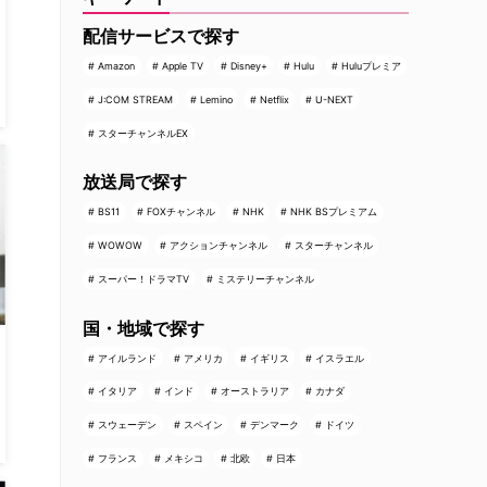
配信サービスで探す
Amazon
Apple TV
Disney+
Hulu
Huluプレミア
J:COM STREAM
Lemino
Netflix
U-NEXT
スターチャンネルEX
放送局で探す
BS11
FOXチャンネル
NHK
NHK BSプレミアム
WOWOW
アクションチャンネル
スターチャンネル
スーパー！ドラマTV
ミステリーチャンネル
国・地域で探す
アイルランド
アメリカ
イギリス
イスラエル
イタリア
インド
オーストラリア
カナダ
スウェーデン
スペイン
デンマーク
ドイツ
フランス
メキシコ
北欧
日本