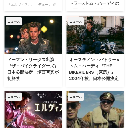
トラー×トム・ハーディの
に公開。 この度、無口なバイク
ライダーズ』が11月29日（金）
『エルヴィス』、『デューン 砂
バディショットほかシーン
乗りのベニー役を演じたオーステ
に公開。 トム・ハーディ、オー
の惑星 PART2』などのオーステ
ィン・バトラーのインタビューが
画像が解禁
スティン・バトラーらアウトロー
ィン・バトラーと、『最後の決闘
到着した。 『ザ・バイクラ …
な男たちが放つ色気も必見！本編
ニュース
ニュース
裁判』のジョディ・カマー、『マ
『エルヴィス』(22)、『デューン
映像が解禁となった。 『ザ …
ッドマックス 怒りのデスロー
砂の惑星 PART2』(24)などのオ
ド』、『ヴェノム』シリーズで知
ースティン・バトラーと、『最後
られるトム・ハーディ、『ウォー
の決闘裁判』(21)のジョディ・カ
キング・デッド』シリーズのノー
マー、そして『マッドマックス
マン・リーダスら、ハリウッドの
怒りのデスロード』(15)、『ヴェ
豪華スター陣が初共演を果たした
ノム』シリーズで知られるトム・
ノーマン・リーダス出演
オースティン・バトラー×
映画『ザ・バイクライダーズ』が
ハーディら、ハリウッドの豪華ス
『ザ・バイクライダーズ』
トム・ハーディ『THE
11月29日（金）より公開する。
ター陣が初共演を果たし、『テイ
日本公開決定！場面写真が
BIKERIDERS（原題）』
それに先駆けて、11月12日（火）
ク・シェルター』(11)、『ラビン
初解禁
2024年秋、日本公開決定
に行われる日本最速試写会に海外
グ 愛という名前のふたり』(16)の
ドラマNAVI読者10組20名様をご
『エルヴィス』（22）、『デュ
『マッドマックス 怒りのデスロ
ジェフ・ニコルズが監督・脚本を
招待！ 映画『ザ・バイクライダ
ーン 砂の惑星 PART2』（24）な
ード』『ヴェノム』で知られるト
務めた『ザ・バイクライダーズ』
ーズ』あらすじ …
ニュース
ニュース
どのオースティン・バトラーと、
ム・ハーディと『エルヴィス』
が11月29日（金）より公開。 こ
『最後の決闘裁判』（21）のジョ
『デューン 砂の惑星 PART2』な
の度、本作が初共演となるオース
ディ・カマー、そして『マッドマ
どのオースティン・バトラーが初
ティン・バトラーとトム・ …
ックス 怒りのデスロード』
共演する『THE BIKERIDERS（原
（15）、『ヴェノム』シリーズで
題）』の日本公開が決定し、シー
知られるトム・ハーディら、ハリ
ン画像が解禁となった。 『THE