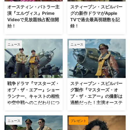
ウッドの豪華スター陣が初共演を
BIKERIDERS』とは？ 1960年代
オースティン・バトラー主
スティーブン・スピルバー
果たし、『テイク・シェルター』
アメリカ・シカゴに実在した、伝
演『エルヴィス』Prime
グの新作ドラマがApple
（11）、『ラビング 愛という名
説的モーターサイクルクラブのイ
Videoで見放題独占配信開
TVで過去最高視聴数を記
前のふたり』（16）のジェフ・ニ
ンスパイアムービー。 1965年。
始！
録！
コルズが監督・脚本を務めた
不良とは無縁の生活を送っていた
『THE BIKERIDERS（原題）』の
キャシー（ジョディ・カマー『キ
2022年に公開され、作品賞、主
名匠スティーブン・スピルバーグ
邦題が『ザ・バイクライダーズ』
リング・イヴ／Killing Eve』）
演男優賞ほか、第95回アカデミ
＆名優トム・ハンクスが再タッグ
として、11月29日（金）に日本
が、出会いから …
ニュース
ニュース
ー賞全8部門にノミネートされ、
を組んだ戦争ドラマ『マスター
公開され …
第80回ゴールデングローブ最優
ズ・オブ・ザ・エアー』が、
秀主演男優賞（ドラマ）を受賞し
Apple TVで過去最高視聴数を記
た映画『エルヴィス』が、本日2
録したことが明らかとなった。
月26日（月）よりPrime Videoで
Apple TV全体の視聴者数もアッ
見放題独占配信開始！ 『エルヴ
プ！ 『マスターズ・オブ・ザ・
ィス』概要 禁断の音楽“ロック”で
エアー』は、ドナルド・L・ミラ
戦争ドラマ『マスターズ・
スティーブン・スピルバー
世界を一変させ、世界で最も売れ
ーによる書籍のドラマ化。第二次
オブ・ザ・エアー』ショー
グ製作『マスターズ・オ
たソロアーティストとして数々の
世界大戦中、第8空軍第100爆撃
ランナー、キャストの相性
ブ・ザ・エアー』の撮影は
伝説を打ち立てたエルヴィス・プ
部隊に所属した乗組員たちがナチ
や空中戦へのこだわりにつ
過酷だった！主演オーステ
レスリー。 わずか42歳でこの世
ス・ドイツ上空で危険な空襲作戦
いて語る
ィン・バトラーの肋骨にヒ
を去った偉大なスターを全霊で演
に挑み、恐怖に立ち向かいながら
ビ
じ、圧倒的なパフォーマンスと歌
も仲間たちと絆を深めていく姿が
『バンド・オブ・ブラザーズ』
唱を「エルヴィスそのもの」と監
描かれる。本シリーズは、スピル
ニュース
プレゼント
『ザ・パシフィック』を手がけた
Apple TV製作による戦争ドラマ
督に言わし …
バーグ＆トムが手がけた …
スティーブン・スピルバーグとト
『マスターズ・オブ・ザ・エア