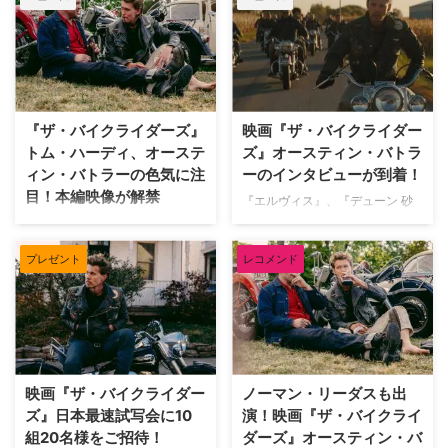
惑星PART2』で世界的な注目を
集める若手スター、オースティ
ン・バトラー主演の最新作『コー
ト・スティーリング』のデジタル
プレミア配信が、本日2月25日
（水）より開始される。 ネコの
『ザ・バイクライダーズ』
映画『ザ・バイクライダー
世話をするはずが……マフィアと
トム・ハーディ、オーステ
ズ』オースティン・バトラ
警察に追われるハメに!? 本作の主
ィン・バトラーの色気に注
ーのインタビューが到着！
人公は、高校時代は将来を嘱望さ
目！本編映像が解禁
れた野球スターだったが、今は怪
『エルヴィス』、『デューン 砂
我でプレーできずバーで働く男ハ
の惑星 PART2』などのオーステ
『エルヴィス』、『デューン 砂
ンク（オースティン・バトラ
ィン・バトラーと、『最後の決闘
の惑星 PART2』などのオーステ
ー）。人生どん底の彼が、隣人の
プレゼント
レコメンド
裁判』のジョディ・カマー、そし
ィン・バトラーと、『最後の決闘
パンクロッカーに数日間だけ「猫
て『マッドマックス 怒りのデス
裁判』のジョディ・カマー、そし
の世話」を頼まれたことから事態
ロード』、『ヴェノム』シリーズ
て『マッドマックス 怒りのデス
は一変する。 ロシア人、ユダヤ
で知られるトム・ハーディら、ハ
ロード』、『ヴェノム』シリーズ
…
リウッドの豪華スター陣が初共演
で知られるトム・ハーディら、ハ
を果たし、『テイク・シェルタ
リウッドの豪華スター陣が初共演
ー』、『ラビング 愛という名前
を果たし、『テイク・シェルタ
映画『ザ・バイクライダー
ノーマン・リーダスも出
のふたり』のジェフ・ニコルズが
ー』、『ラビング 愛という名前
ズ』日本最速試写会に10
演！映画『ザ・バイクライ
監督・脚本を務めた『ザ・バイク
のふたり』のジェフ・ニコルズが
組20名様をご招待！
ダーズ』オースティン・バ
ライダーズ』が11月29日（金）
監督・脚本を務めた『ザ・バイク