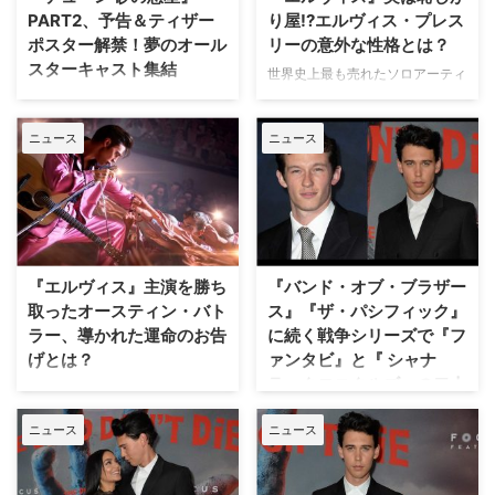
ィモシー・シャラメ。共演は『ユ
となった。 『バンド・オブ・ブ
PART2、予告＆ティザー
り屋!?エルヴィス・プレス
ーフォリア／EUPHORIA』でエミ
ラザース』などに続く戦争ドラマ
ポスター解禁！夢のオール
リーの意外な性格とは？
ー賞史上最年少での主演女優賞の
第3弾 海外ドラマの歴史を変えた
スターキャスト集結
受賞や大ヒット作『スパイダーマ
世界史上最も売れたソロアーティ
とも言われる2001年の傑作ドラ
ン』シリーズにも出演するゼンデ
スト、エルヴィス・プレスリーの
マ『バンド・オブ・ブラザー
惑星デューンを舞台に壮大な宇宙
イヤを始め、レベッカ・ファーガ
＜誰も知らなかった＞真実の物語
ス』、そして2010年の『ザ・パ
戦争を描いた大ヒット映画『デュ
ソン、ハビエ …
ニュース
ニュース
を映像化した映画『エルヴィ
シフィック』を世に送り出したス
ーン 砂の惑星』待望の続編、
ス』。本作で主演を務めるオース
ピルバーグとトム。そんな二人が
『デューン 砂の惑星』PART2の
ティン・バトラーが、エルヴィ
またもやタッグを組 …
予告映像とティザーポスターが全
ス・プレスリーの意外な性格の秘
世界解禁になった。 『デューン
密を明かした。 音楽（ロック）
砂の惑星』とは？ その惑星を制
で世界を変えた、史上最も売れた
する者が全宇宙を制すると言われ
ソロアーティスト エルヴィス・
る惑星デューンを舞台に壮大な宇
『エルヴィス』主演を勝ち
『バンド・オブ・ブラザー
プレスリー。R＆Bにカントリー
宙戦争を描いた小説「デューン
取ったオースティン・バト
ス』『ザ・パシフィック』
ミュージックを融合させた、今ま
砂の惑星」（フランク・ハンバー
ラー、導かれた運命のお告
に続く戦争シリーズで『フ
で誰も聞いたことのなかったよう
ド著/早川書房）。宮崎駿監督の
げとは？
ァンタビ』と『 シャナ
な音楽と、刺激的なダンス。若者
『風の谷のナウシカ』やジョー
ラ・クロニクルズ』の二人
の心を捉えた彼のパフォーマンス
ジ・ルーカス監督の『スター・ウ
彼がいなければ、ビートルズも、
は、音楽の壁、そして社会の壁さ
が共演
ォーズ』シリーズにも大きな影響
クイーンも存在しなかった――。
えも壊し、新しい時代を …
を与え、その壮大なスケールから
ニュース
ニュース
世界史上最も売れたソロアーティ
スティーヴン・スピルバーグとト
実写化不可能と言われ続けてい …
スト、エルヴィス・プレスリーの
ム・ハンクスが手掛けてきた『バ
誰も知らなかった真実の物語が語
ンド・オブ・ブラザース』と