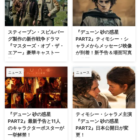
ム・ハンクスが贈る、第二次世界
ー』に主演中のオースティン・バ
大戦シリーズの第3弾『マスター
トラー（『エルヴィス』）が、
ズ・オブ・ザ・エアー』。その3
10ヶ月にも及んだロケで肋骨に
部作で指揮を執ったゲイリー・ゴ
ヒビが入る怪我を負ったことな
ーツマンが、キャストの相性や撮
ど、過酷な撮影舞台裏について語
スティーブン・スピルバー
『デューン 砂の惑星
影セットなどの舞台裏について語
っている。 『マスターズ・オ
グ製作の新作戦争ドラマ
PART2』ティモシー・シ
った。 少佐二人の絆 ドナルド・
ブ・ザ・エアー』の撮影裏 『マ
『マスターズ・オブ・ザ・
ャラメからメッセージ映像
L・ミラーによる書籍「Masters
スターズ・オブ・ザ・エアー』
エアー』豪華キャスト一
が到着！新予告＆場面写真
of the Air: America’s Bomber
は、ドナルド・L・ミラーによる
覧！
も公開
Boys Who Fought the Air War
書籍のドラマ化で、第二次世界大
Against Nazi Germany（原
戦中、第8空軍第100爆撃部隊に
『バンド・オブ・ブラザース』や
現在大ヒット上映中の『ウォンカ
ニュース
ニュース
題）」をドラマ …
所属した乗組員たちがナチス・ド
『ザ・パシフィック』を手掛けた
とチョコレート工場のはじまり』
イツ上空で危険な空襲を行い、恐
スティーブン・スピルバーグとト
で世界中を虜にしたティモシー・
怖に立ち向かいながらも仲間たち
ム・ハンクスが製作する新たな戦
シャラメ主演、ゼンデイヤ（
と絆を深めていく姿が描かれる。
争ドラマ『マスターズ・オブ・
『スパイダーマン』シリーズ）、
実 …
ザ・エアー』は、1月26日より
フローレンス・ピュー（『ミッド
Apple TVにて配信中。『エルヴ
サマー』）、オースティン・バト
ィス』のオースティン・バトラー
ラー、（『エルヴィス』）他、夢
『デューン 砂の惑星
ティモシー・シャラメ主演
や『ファンタスティック・ビース
のオールスターキャストが集
PART2』最新予告と11人
『デューン 砂の惑星
ト』シリーズのカラム・ターナー
結！ 監督は、『メッセージ』
のキャラクターポスターが
PART2』日本公開日が変
など人気俳優が多数出演する本作
『ブレードランナー2049』の不
一挙解禁！
更！
の豪華キャスト一覧を紹介！
可能を映像化する男ドゥニ・ヴィ