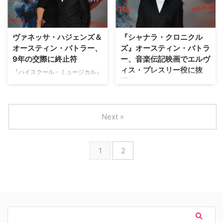
られる『エルヴィス』がこの夏公
『ザ・パシフィック』に続く戦争
開。この度、本作でエルヴィスを
リミテッドシリーズの新作で、カ
演じたオースティン・バトラー
ラム・ターナー（『ファンタステ
（『シャナラ・クロニクルズ』）
ィック・ビーストと黒い魔法使い
ヴァネッサ・ハジェンズ＆
『シャナラ・クロニクル
が主役の座を射止めたオーディシ
の誕生』）とオースティン・バト
オースティン・バトラー、
ズ』オースティン・バトラ
ョンとの運命的出会いの秘話を明
ラー（『シャナラ・クロニクル
9年の交際に終止符
ー、音楽伝記映画でエルヴ
かした。 オースティン・バトラ
ズ』）が主演を務めることがわか
ィス・プレスリー役に抜
ーがエルヴィス役を勝ち取るま
『ハイスクール・ミュージカル』
った。米Deadlineが…
擢！
で… ロサンゼルスで迎えたとある
でブレイクしたヴァネッサ・ハジ
クリスマスの日、オースティン
ェンズが、9年交際していた『マ
ファンタジードラマ『シャナラ・
は、エルヴィス・プレスリーの
ンハッタンに恋をして ～キャリ
クロニクルズ』で伝説の一族であ
「ブルー・クリスマス」をいつの
ーの日記～』や『シャナラ・クロ
るシャナラ家の末裔ウィル・オム
Next »
間にか …
ニクルズ』への出演で知られる俳
ズフォードを演じたオースティ
優のオースティン・バトラーと破
ン・バトラーが、音楽伝記映画で
局していたことがわかった。米
エルヴィス・プレスリー役に抜擢
1
2
US Weeklyなど複数のメディアが
されたことが明らかとなった。米
関係筋からの話として報じてい
Varietyが報じている。 【関連記
る。 32歳にな…
事】女子の憧れを体現した王子系
イケメン俳優『シャナラ・クロニ
クルズ』オース…