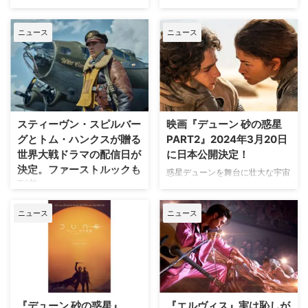
『マスターズ・オブ・ザ・エア
ルヌーヴ。音楽には映画音楽の巨
現在大ヒット上映中の『ウォンカ
2024年3月20日（水・祝）より
ー』概要 海外ドラマの歴史を変
匠ハンス・ジマーが顔を揃え、全
とチョコレート工場のはじまり』
日本公開が予定されていた映画
ニュース
ニュース
えたとも言われる2001年の傑作
編IMAX撮影の脅威のスケールで
主演で大注目のティモシー・シャ
『デューン 砂の惑星PART2』
ドラマ『バンド・オブ・ブラザー
放つ、SFアクション超大作『デ
ラメ。その次なる主演作として早
が、2024年3月15日（金）公開
ス』、そして2010年の『ザ …
ューン 砂の惑星PART2』が、3
くも世界中から熱い視線を浴びて
に変更となった。 映画『デュー
…
いる『デューン 砂の惑星
ン 砂の惑星PART2』 ティモシ
PART2』が、2024年3月15日
ー・シャラメ主演の歌と魔法と感
（金）より全国ロードショーとな
動のファンタジー超大作『ウォン
る。この度、最新予告と11人のキ
カとチョコレート工場のはじま
スティーヴン・スピルバー
映画『デューン 砂の惑星
ャラクターポスターが一挙解禁さ
り』が、全米よりも早い12月8日
グとトム・ハンクスが贈る
PART2』2024年3月20日
れた！ 『デューン 砂の惑星
（金）に日本公開し、現在大ヒッ
世界大戦ドラマの配信日が
に日本公開決定！
PART2』 その惑星を制する者が
ト上映中。総勢1200人もの熱狂
決定。ファーストルックも
全宇宙を制すると言われる惑星デ
的なファンに歓迎された大盛況の
惑星デューンを舞台に壮大な宇宙
到着
ューンを舞台に、壮大な宇宙戦争
来日イベントも記憶に新しい中、
戦争を描いた大ヒット映画『デュ
を描いた「デューン 砂の惑星」
早くもティモシーの次なる主演作
ーン 砂の惑星』待望の続編『デ
スティーヴン・スピルバーグとト
（フランク・ハンバード著/早川
として熱い注目を浴びているの
ニュース
ニュース
ューン 砂の惑星 PART2』が、
ム・ハンクスが製作総指揮を担
書房）。その原作を元にした …
が、『デューン 砂 …
2024年1月公開から日本公開日は
い、オースティン・バトラー
2024年3月20日（水・祝）に決
（『シャナラ・クロニクルズ』）
定！ 『デューン 砂の惑星』
が主演を務める、第二次世界大戦
PART2 オールスターキャスト
を題材にした『Masters of the
が集結 主演には『ウォンカとチ
Air（原題）』の配信開始日が決
ョコレート工場のはじまり』のテ
定。ファーストルック画像も解禁
『デューン 砂の惑星』
『エルヴィス』実は恥しが