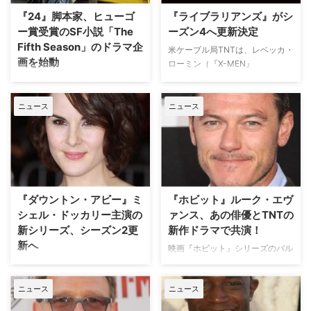
『Raised b…
したことがわかった。米
『24』脚本家、ヒューゴ
『ライブラリアンズ』がシ
Deadlineが報じている。 【関連
ー賞受賞のSF小説「The
ーズン4へ更新決定
記事】『スノーピ…
Fifth Season」のドラマ企
米ケーブル局TNTは、レベッカ・
画を始動
ローミン（『X-MEN』
『PEPPER ～恋するアンカーウ
SF／ファンタジーの分野で権威
ーマン』）主演のアクション・ア
のあるヒューゴー賞（長編小説部
ドベンチャー『ライブラリアン
ニュース
ニュース
門）をアフリカ系アメリカ人とし
ズ 失われた秘宝』シーズン4へ
て初めて受賞したN・K・ジェミ
の更新を決定した。米TV Lineな
シン作の小説「The Fifth
どが報じている。 『ライブラリ
Season」が、米TNTでドラマシ
アンズ』はもともと、2004年、
リーズになる企画が動いているこ
2006年、2008年にTV映画とし
とを、米Deadlineが報じた。
て3作放…
「The Fifth Season」は、文明を
『ダウントン・アビー』ミ
『ホビット』ルーク・エヴ
破壊する規模の大地…
シェル・ドッカリー主演の
ァンス、あの俳優とTNTの
新シリーズ、シーズン2更
新作ドラマで共演！
新へ
映画『ホビット』シリーズのバル
ド役でブレイクしたイケメン俳優
人気ドラマ『ダウントン・アビ
ルーク・エヴァンスが、映画『イ
ー』の長女メアリー役で知られる
ニュース
ニュース
ングロリアス・バスターズ』『シ
ミシェル・ドッカリーが主演を務
ビル・ウォー／キャプテン・アメ
める米TNTの新ドラマ『Good