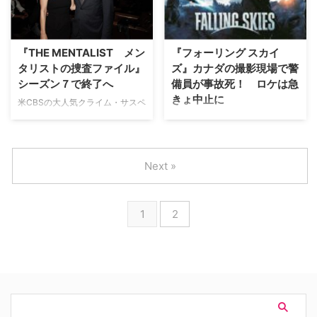
DVDが、3月4日（水）リリース
役が逆だったら？ 朴路美＆井上
される。 【関連記事】一番稼い
喜久子が『リゾーリ＆アイルズ』
でいるのは誰!? ドラマ俳優の気
を語り…
になる出演料、おいくらでしょ
『THE MENTALIST メン
『フォーリング スカイ
う？ ＜後編＞ 破…
タリストの捜査ファイル』
ズ』カナダの撮影現場で警
シーズン７で終了へ
備員が事故死！ ロケは急
きょ中止に
米CBSの大人気クライム・サスペ
ンス、『THE MENTALIST メン
スティーヴン・スピルバーグが率
タリストの捜査ファイル』がシー
いる米TNTのSFドラマ、『フォ
ズン７をもって終了するというニ
ーリング スカイズ』の撮影現場
ュースが飛び込んできた。同局の
にて、警備員の男性が無人トラッ
Next »
発表によると、最終シーズンはこ
クに直撃されて死亡するという痛
れまでのシーズン平均の23話か
ましい事故が発生した。 【関連
ら13話に縮小して放送されると
記事】『フォーリング スカイ
1
2
いう。 【関連記事】『メンタリ
ズ』ドリュー・ロイ＆コナー・ジ
スト』を支えるナイス☆サブキャ
ェサップにインタビュー 事故が
ラたち …
起きたのは今月15日の朝8時半頃
のこと。カナダ・バ…