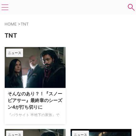
HOME
>
TNT
TNT
ニュース
そんなのあり？！『スノー
ピアサー』最終章のシーズ
ン4が打ち切りに
『パラサイト 半地下の家族』で
アカデミー賞を席巻した韓国を代
表するポン・ジュノ監督が2013
年に発表した同名映画を米TNTが
ニュース
ニュース