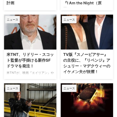
計画
『I Am the Night（原
人類を運ぶ巨大列車で人々が繰り
題）』
広げるサバイバルを描くシリー
アメリカの大手メディア企業
ズ。シーズン4の製作は、夏に気
WarnerMediaは、現在動画配信
去年の暮れに『I Am the
温が35度に達することもあ …
ニュース
ニュース
サービス「HBO Max」を運営し
Night（原題）』の予告編を初め
ているが、今後さらにファンの
て見たときは劇場用映画だと思っ
方々に楽しんでもらうため、新た
たものだ。映画『ワンダーウーマ
なサービスの展開を目指している
ン』の監督パティ・ジェンキンス
という。米CBRが伝えた。 米
と、ワンダーウーマンの恋のお相
The Informationによると、同社
手スティーブを演じたクリス・パ
は新たに2つのストリーミングサ
インのコラボ作だ。ところがであ
米TNT、リドリー・スコッ
TV版『スノーピアサー』
ービスの開始を検討していると
る。これがTVシリーズで、それ
ト監督が手掛ける新作SF
の主役に、『リベンジ』ア
の…
もクリスが汚れ役を演じるという
ドラマを発注！
シュリー・マデクウィーの
ではないか！ …
イケメン夫が抜擢！
米TNTが、映画『エイリアン』や
『ブレードランナー』などでメガ
『オクジャ／okja』のポン・ジュ
ホンを取ったリドリー・スコット
ノが監督を務め、クリス・エヴァ
ニュース
ニュース
監督が手掛ける新作SFドラマ
ンス（『キャプテン・アメリカ』
『Raised by Wolves（原題）』
シリーズ）が主演したSF映画
を発注したことが明らかとなっ
『スノーピアサー』。本作のドラ
た。米Varietyが報じている。
マ版の製作が米TNTにて進んでい
【関連記事】『グッド・ワイフ』
ることは当サイトでもお伝えして
スピンオフ『The Good Fight』
きたが、主役を演じる俳優が決定