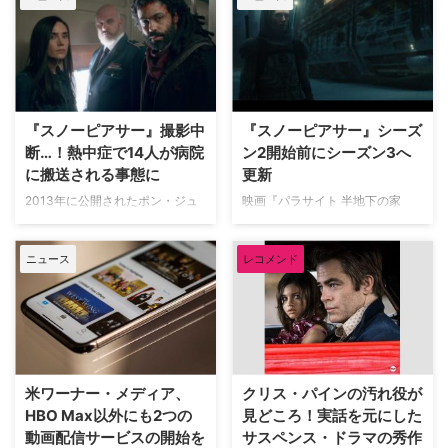
ドラマシリーズ化した『スノーピ
アサー』。ファイナルシーズンと
なるシーズン4が製作される予定
だったが、打ち切りになることが
発表されたとTV Lineが伝えてい
る。 ファイナルシーズンはお蔵
『スノーピアサー』撮影中
『スノーピアサー』シーズ
入りに… 2020年から放送開始し
たSFアクションドラマ『スノー
断…！熱中症で14人が病院
ン2開始前にシーズン3へ
ピアサー』。ジュノ監督が製作総
に搬送される事態に
更新
指揮に名を連ね、ジェニファー・
2013年に公開されたポン・ジュ
映画『パラサイト 半地下の家
コネリー（『トップガン マーヴ
ノ監督（『パラサイト 半地下の
族』でアカデミー賞監督賞を受賞
ェリック』）、ダヴィード・ディ
家族』）による同名映画をドラマ
した韓国出身のポン・ジュノ監督
グス（『セントラ …
ニュース
レコメンド
化した、米TNTのSFサスペンス
が2013年にメガホンを執った映
ドラマ『スノーピアサー』。その
画『スノーピアサー』の同名ドラ
ファイナルとなるシーズン4の撮
マ版がシーズン2の放送開始前
影で14人が熱中症になり、病院
に、シーズン3への更新が決まっ
へ搬送される事態となっていたこ
た。米TV Lineらが報じている。
とが明らかになった。米
1982年に発表されたフランスの
Deadlineが報じている。 真夏に
グラフィック・ノベル「Le
米ワーナー・メディア、
クリス・パインの汚れ役が
厚手の衣装で撮影… 『スノーピア
Transpe…
HBO Max以外にも2つの
見どころ！実話を元にした
サー』は、寒冷化により世界が凍
動画配信サービスの開始を
サスペンス・ドラマの秀作
てつく荒地となった後、残された