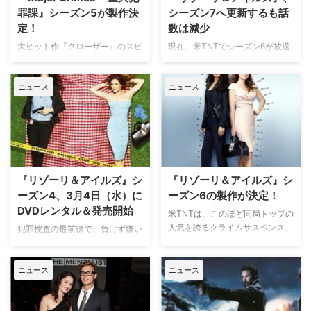
ップ』 映画『トランスフォーマ
罪課』シーズン5が製作決
シーズン7へ更新するも話
ー』のマイケル…
定！
数は減少
大ヒット作『クローザー』のスピ
現在、米TNTでシーズン6が放送
ンオフドラマ、『Major Crimes
中の人気犯罪捜査シリーズ『リゾ
～重大犯罪課』シーズン5の製作
ーリ＆アイルズ』。このたびシー
ニュース
ニュース
が決定したという。米Deadline
ズン7の製作が決定し、2016年の
が伝えた。 【関連お先見！】刑
夏に放送予定となることを英
事ドラマ『クローザー』で静かに
Digital Spyが伝えた。 【関連記
進むヒロイン交代劇（From NY）
事】もしもリゾーリとアイルズ、
同サイトによると、『Major
吹き替える役が逆だったら？
Crimes』新シーズンは13話構
「絶対無理！」朴路美＆井上喜久
成。本作はロサンゼ…
子が『リゾーリ＆アイルズ』を語
『リゾーリ＆アイルズ』シ
『リゾーリ＆アイルズ』シ
りまくる…
ーズン4、3月4日（水）に
ーズン6の製作が決定！
DVDレンタル＆発売開始
米TNTは、このほど同局トップの
人気を誇るクライムサスペンス、
犯罪捜査の最前線で、負けず嫌い
『リゾーリ＆アイルズ』のシーズ
で男勝りな刑事のジェーン・リゾ
ン更新にゴーサインを出し、シー
ーリと上流階級出身の検死官モー
ズン6を製作することをようやく
ニュース
ニュース
ラ・アイルズが難事件に挑む本格
明らかにした。英Digital Spyが報
クライムサスペンス『リゾーリ＆
じている。 【関連記事】もしも
アイルズ』。待望のシーズン4の
リゾーリとアイルズ、吹き替える