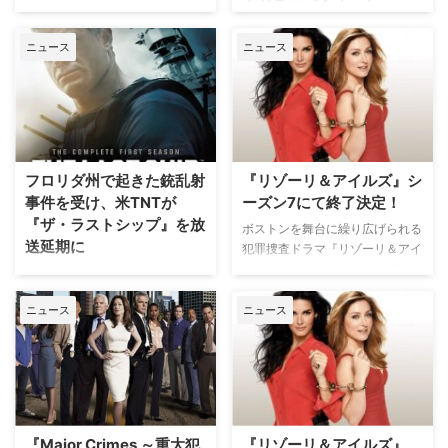
クドラマ 『Animal
米TNTが、日本でも人気のドラマ
Kingdom』
『ER 緊急救命室』や『クリミナ
ニュース
ニュース
ル・マインド FBI行動分析課』
2011年開催の米国アカデミー賞
の脚本も担当したジャニーン・シ
で、"オーストラリアの至宝"とも
ャーマン・バロワの短編小説を元
呼ばれるベテラン女優のジャッキ
にした新作ドラマ『Hinges（原
ー・ウィーヴァーに助演女優部門
題）』のパイロット版を発注し
ノミネート入りをもたらした、犯
た。米Varietyが報じている。 同
罪ファミリー映画『アニマル・キ
企画には、『ER』のジョン・ウ
ングダム』が10話のシリーズと
フロリダ州で起きた銃乱射
『リゾーリ＆アイルズ』シ
ェルズ、『アメリカン・クライ
して生まれ変わり、米国で放送を
事件を受け、米TNTが
ーズン7にて終了決定！
ム・ス…
開始 した。 オリジナル版は、
『ザ・ラストシップ』を放
ボストンを舞台に繰り広げられる
1988年にメルボルンで州警官2人
送延期に
犯罪捜査ドラマ『リゾーリ＆アイ
が射殺された…
ルズ』が、シーズン7にて終了す
今月12日（日）にフロリダ州オー
ることが決定した。 【関連記
ランドのナイトクラブで男が銃を
事】もしもリゾーリとアイルズ、
ニュース
ニュース
乱射し、50人が死亡、53人が負
吹き替える役が逆だったら？ 朴
傷する米国史上最悪の銃乱射事件
路美＆井上喜久子が『リゾーリ＆
が起きたことを受け、米TNTが海
アイルズ』を語りまくる!! ボスト
洋アクションドラマ『ザ・ラスト
ン市警察に勤務する刑事ジェー
シップ』シーズン3のプレミア放
ン・リゾーリ（アンジー・ハーモ
送を延期したことが分かった。
ン）と、ジェーンの親…
【関連お先見！】『ザ・ラストシ
『Major Crimes ～重大犯
『リゾーリ＆アイルズ』、