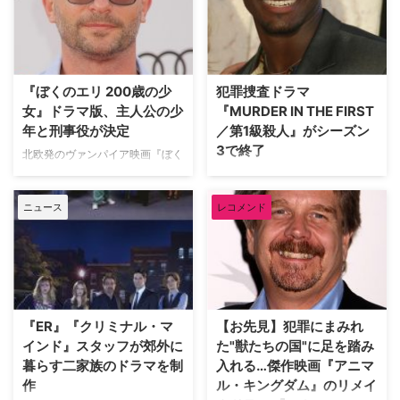
リカ』などで知られるダニエル・
Behavior（原題）』がシーズン2
ブリュールと、米TNTの新作ドラ
へ更新されることが決まった。米
マ『The Alienist（原題）』で共
TV Lineが報じている。 本作は
演することが分かった。米
『ウェイワード・パインズ 出口
Varietyなどが報じている。
のない街』の原作者であるブレイ
『ぼくのエリ 200歳の少
犯罪捜査ドラマ
1896…
ク・クラウチ著の小説が原作で、
女』ドラマ版、主人公の少
『MURDER IN THE FIRST
クラ…
年と刑事役が決定
／第1級殺人』がシーズン
3で終了
北欧発のヴァンパイア映画『ぼく
のエリ 200歳の少女』が米TNT
テイ・ディグス（『プライベー
でドラマ化されることは以前お伝
ト・プラクティス』）とキャスリ
ニュース
レコメンド
えした通り。このほど、トーマ
ーン・ロバートソン（『ビバリー
ス・クレッチマン（『アベンジャ
ヒルズ青春白書』）が主演を務め
ーズ／エイジ・オブ・ウルトロ
る米TNTの刑事ドラマ
ン』）と新人俳優のベンジャミ
『MURDER IN THE FIRST／第1
ン・ワズワース（『ガール・ミー
級殺人』がシーズン3で終了する
ツ・ワールド』）が出演すること
ことが決定した。米Deadlineが
が分かった。米Deadlineが報じ
報じている。 『NYPD BLUE ～
『ER』『クリミナル・マ
【お先見】犯罪にまみれ
ている。 大…
ニューヨーク市警15分署』のク…
インド』スタッフが郊外に
た"獣たちの国"に足を踏み
暮らす二家族のドラマを制
入れる…傑作映画『アニマ
作
ル・キングダム』のリメイ