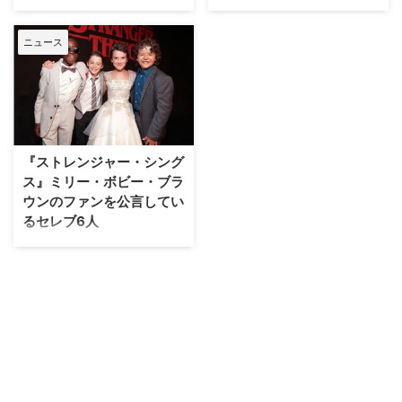
Netflixの人気SFスリラードラマ
米Netflixの人気SFミステリード
『ストレンジャー・シングス 未
ラマ『ストレンジャー・シング
ニュース
知の世界』。本シリーズの主要キ
ス 未知の世界』のキャストが現
ャストであるマイクやスティーブ
地時間の6日（火）、ビバリーヒ
役は、最終的に演じた俳優とは違
ルズのサミュエル・ゴールドウィ
う人物がオーディションを受けて
ン・シアターで開催されたNetflix
いたことが明らかとなった。英
FYC Emmy Eventに揃って出席し
Digital Spyが報じている。 【関
た。 米The Hollywood Reporter
連記事】『ストレンジャー・シン
のインタビューに答えたクリエ
『ストレンジャー・シング
グス』あのブロマンスの誕生秘話
イ…
ス』ミリー・ボビー・ブラ
と…
ウンのファンを公言してい
るセレブ6人
Netflixで配信しているオリジナル
ドラマ『ストレンジャー・シング
ス 未知の世界』。本作は有名セ
レブの間でも人気が高く、その中
でも最も注目されているのがイレ
ブン役のミリー・ボビー・ブラウ
ンだ。このほど、米Peopleはそ
んな彼女のファンを公言している
スターたちを紹介している。 当