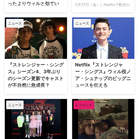
ったよりウィルと似てい
のインタビューで、カミングアウ
5月27日（金）にNetflixで配信が
の画像をInstagramで公開。
る」
トについてノアは彼のキャラクタ
始まった『ストレンジャー・シン
LGBTQ＋のシンボルであるレイ
ーであるウィルから影響を受けた
グス 未知の世界4』。本作に出
ンボーカラーのヘアバンドと、
社会現象を巻き起こした世界的人
と語った。 「ウィルがゲイ …
ニュース
ニュース
演するイレブン役のミリー・ボビ
「Straight Outta the Closet（ …
気シリーズ『ストレンジャー・シ
ー・ブラウンとウィル役のノア・
ングス 未知の世界』のウィル・
シュナップがウィルのセクシュア
バイヤーズ役で知られるノア・シ
リティについて話したと米
ュナップが、ゲイであることをカ
Varietyが伝えている。（※本記事
ミングアウトしたと米TVlineが伝
はシーズン4の内容を含みま
えている。 TikTokでカミングア
す。） 満を持して解禁された
ウト 昨年5月から配信開始した
『ストレンジャー・シング
Netflix『ストレンジャ
『ストレンジャー・シングス』シ
Netflixシリーズ『ストレンジャ
ス』シーズン4、3年ぶり
ー・シングス』ウィル役ノ
ーズン4のパート1。お馴染みの
ー・シングス 未知の世界4』で
のシーズン更新でキャスト
ア・シュナップのビッグニ
キャラに、個性豊かな新キャラク
ノア・シュナップ演じるウィルの
が不自然に急成長？
ュースを伝える
ターも加わり、舞台もホーキンス
セクシュアリティが注目の的にな
を飛び出してソ連時代のロシアを
ってからおよそ半年、彼自身がゲ
5月27日（金）に最新シーズン4
『ストレンジャー・シングス 未
含む5つの主要なロケーションで
イであることをカミングアウトし
のPart1配信開始を控え、再び盛
知の世界』でウィル役を演じ、大
展開。ますますスケールは …
ニュース
レコメンド
た。 1月5日（木）、TikTokにベ
り上がりを見せている『ストレン
ブレイクしたノア・シュナップの
ッドの上で自撮りしながら、他の
ジャー・シングス 未知の世界』
ビッグニュースをNetflixがシェア
動画 …
（以下、『ストレンジャー・シン
したことをDigital Spyが伝えてい
グス』）。2016年の配信開始か
る。 社会現象を巻き起こすほど
ら6年経ち、幼かったキャストた
の人気を誇り、シーズン4の配信
ちもすっかり大人びてしまった
が待ち望まれるNetflixオリジナル