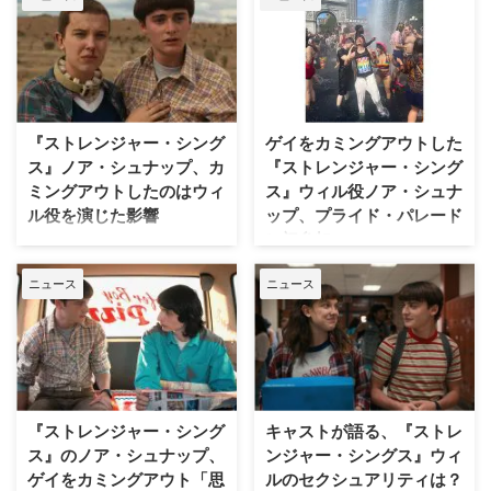
ーズン5でウィル・バイヤーズを
殺せ！」との声が上がっている。
それは、なぜなのだろうか？ 米
CBRの記事をもとに解説する。
『ストレンジャー・シングス』フ
ァン「ウィルを劇中で殺してほし
『ストレンジャー・シング
ゲイをカミングアウトした
い」 先日、撮影がスタートした
ス』ノア・シュナップ、カ
『ストレンジャー・シング
ばかりのシーズン5の撮影セット
画像が公開されたことを受け、番
ミングアウトしたのはウィ
ス』ウィル役ノア・シュナ
組のファンの間で「ウィルを劇中
ル役を演じた影響
ップ、プライド・パレード
で殺してほしい」との声が高まっ
に初参加
Netflix『ストレンジャー・シング
ている。 🚨THIS IS A CODE RED
ス 未知の世界』のウィル・バイ
Netflix『ストレンジャー・シング
🚨 STRANGER THING …
ニュース
ニュース
ヤーズ役で知られるノア・シュナ
ス 未知の世界』のウィル・バイ
ップが、作品の中でウィルが直面
ヤーズ役で知られ、最近ゲイをカ
したセクシュアリティに関する葛
ミングアウトしたノア・シュナッ
藤が、彼自身のカミングアウトに
プが、LGBTQ＋の文化を称える
影響を与えたと語った。米
「プライド・パレード」に初参加
Entertaiment Weeklyが報じた。
した。 「Straight Outta the
最初に打ち明けたのは共演のミリ
Closet（クローゼットから直
『ストレンジャー・シング
キャストが語る、『ストレ
ー・ボビー・ブラウン ノアは、
行）」 6月25日（日）、ノアはニ
ス』のノア・シュナップ、
ンジャー・シングス』ウィ
今年初めTikTokで自分がゲイで
ューヨークで開催されたプライ
ゲイをカミングアウト「思
ルのセクシュアリティは？
あることを告白した。 Varietyと
ド・フェスティバルに参加した時