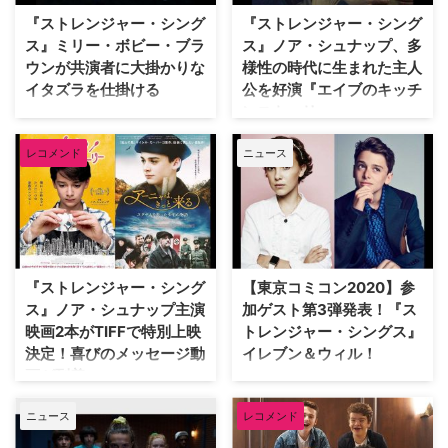
が、年齢にまつわる心配事につい
シリーズ『ストレンジャー・シン
『ストレンジャー・シング
『ストレンジャー・シング
て出演者が口を開いたと米
グス 未知の世界』。ミ…
ス』ミリー・ボビー・ブラ
ス』ノア・シュナップ、多
ScreenRantが伝えている。 2016
ウンが共演者に大掛かりな
様性の時代に生まれた主人
年7月に配信が始まった『ストレ
イタズラを仕掛ける
公を好演『エイブのキッチ
ンジャー・シングス』。マット＆
ンストーリー』
ロスのダファー兄弟が手掛けた本
Netflixの大ヒットSFホラードラ
作は、瞬く間に社会現象を巻き起
マ『ストレンジャー・シングス
Netflixの大ヒットドラマ『ストレ
こすほど人気を集め、若手俳優た
レコメンド
ニュース
未知の世界』でウィル・バイヤー
ンジャー・シングス 未知の世
ちの世界的知名度 …
ズを演じるノア・シュナップが、
界』でウィルを演じブレイクを果
イレブン役のミリー・ボビー・ブ
たしたノア・シュナップが主演す
ラウンに仕掛けられた大掛かりな
る映画『エイブのキッチンストー
イタズラを明かしている。 米
リー』の場面写真4枚が解禁され
Peopleのインタビューで、ノア
た。 『エイブのキッチンストー
がシーズン4の舞台裏で起こった
リー』は、ブルックリン生まれの
『ストレンジャー・シング
【東京コミコン2020】参
愉快な出来事について語った。
12歳の少年エイブが大好きな料理
ス』ノア・シュナップ主演
加ゲスト第3弾発表！『ス
「シーズン…
を通して家族や自分自身を見つめ
映画2本がTIFFで特別上映
トレンジャー・シングス』
直す成長スト…
決定！喜びのメッセージ動
イレブン＆ウィル！
画が到着
12月4日（金）から12月6日
（日）の3日間開催される、東京
Netflixオリジナルシリーズ『スト
ニュース
レコメンド
コミックコンベンション
レンジャー・シングス 未知の世
2020（東京コミコン2020）。今
界』のウィル役でブレイクを果た