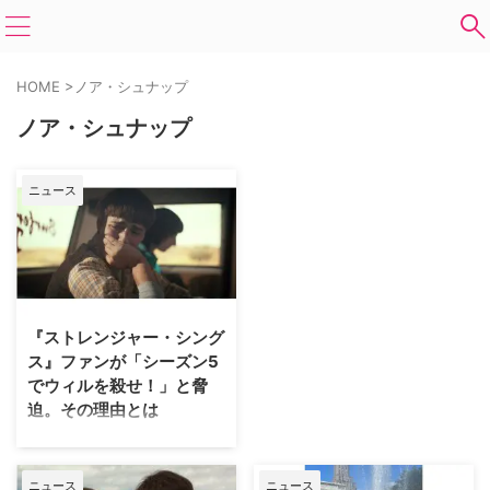
HOME
>
ノア・シュナップ
ノア・シュナップ
ニュース
『ストレンジャー・シング
ス』ファンが「シーズン5
でウィルを殺せ！」と脅
迫。その理由とは
Netflixの大人気SFホラードラマ
『ストレンジャー・シングス 未
知の世界』のファンの間で、「シ
ニュース
ニュース