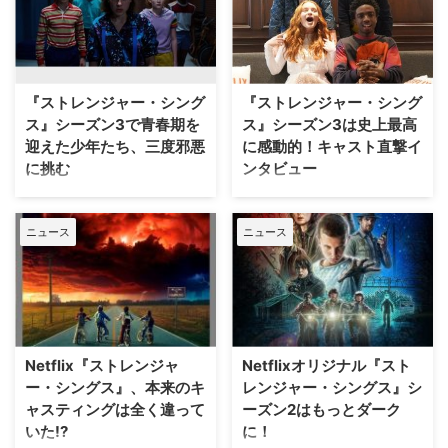
年の参加ゲスト第3弾が発表さ
したノア・シュナップの主演の映
れ、『ストレンジャー・シングス
画『エイブのキッチンストーリ
未知の世界』でお馴染みの若手注
ー』と『アーニャは、きっと来
目株の俳優、ウィル役のノア・シ
る』が、それぞれ 11月20日
ュナップとイレブン役のミリー・
（金）、11月27日（金）より2週
『ストレンジャー・シング
『ストレンジャー・シング
ボビー・ブラウンが決定した。
連続で劇場公開となる。この度、
ス』シーズン3で青春期を
ス』シーズン3は史上最高
ノア・シュナップは『ス…
劇場公開に先駆け、10月31日
迎えた少年たち、三度邪悪
に感動的！キャスト直撃イ
（土）より開…
に挑む
ンタビュー
2016年のシーズン1配信開始から
7月4日（木）よりシーズン3が独
高い人気を誇り、翌年にはシーズ
占配信となるNetflixオリジナルシ
ニュース
ニュース
ン2が、そして今月初めにシーズ
リーズ『ストレンジャー・シング
ン3が登場した『ストレンジャ
ス 未知の世界』。一足先に初来
ー・シングス 未知の世界』。驚
日を果たしたミリー・ボビー・ブ
きの視聴数を記録した人気作であ
ラウン（イレブン役）に続いて日
るだけでなく、ルイ・ヴィトンや
本へやってきた4人のキッズた
ナイキなどとコラボし、アメリカ
ち、ケイレブ・マクロクリン（ル
を中心に社会現象にまでなってい
ーカス・シンクレア役）、ゲイテ
Netflix『ストレンジャ
Netflixオリジナル『スト
るシリーズだ。番組開始当初に中
ン・マタラッツォ（ダスティン・
ー・シングス』、本来のキ
レンジャー・シングス』シ
学生だった主人公た…
ヘンダーソン…
ャスティングは全く違って
ーズン2はもっとダーク
いた!?
に！