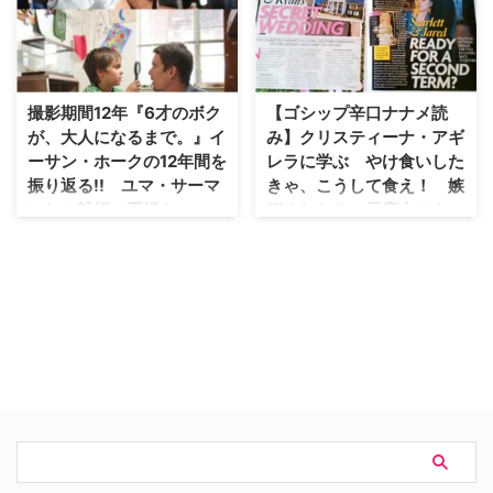
そのTVシリーズの設定が明らか
く野心作『ドローン・オブ・ウォ
になったことを、米
ー』(原題：GOOD KILL)が、10
Entertainment Weeklyなどが報
月1日（木）よりTOHOシネマズ
じた。 『パージ』は、『パラノ
六本木ほかにて全国ロードショー
ーマル・アクティビティ』『イン
となる。 【関連記事】『MAD
撮影期間12年『6才のボク
【ゴシップ辛口ナナメ読
シディアス』のジェイソン・ブラ
MEN』ジョン・ハムが主演男優
が、大人になるまで。』イ
み】クリスティーナ・アギ
ムと、『トラ…
賞を獲得した第67回エミー賞授
ーサン・ホークの12年間を
レラに学ぶ やけ食いした
賞式 …
振り返る!! ユマ・サーマ
きゃ、こうして食え！ 嫉
ンとの離婚、再婚も…
妬された？ 元恋人スカー
レット・ヨハンソンの彼氏
アカデミー賞助演男優賞にノミネ
が"美少女"扱いする、あの
ートされたこともある日本でも人
裏モテ系男とは？
気の俳優、イーサン・ホークが、
撮影期間12年間にも渡った映画
今週は Star 誌9月24日号から。
『6才のボクが、大人になるま
今週の特集記事は「運動、食事、
で。』の撮影中を振り返った。
そして手術！（スターの）体への
【関連記事】【ゴシップ辛口ナナ
危険なこだわり」という実に興味
メ読み】クリスティーナ・アギレ
深い見出しです。こういう場合、
ラに学ぶ やけ食いしたきゃ、こ
セレブの、というより"スター
うして食え！ 嫉妬された？ 元
の"といった方がガゼン合うと思
恋人スカーレット・ヨハ…
うのは私だけでしょうか？ 「え
え、私はスターざんすよ」、そん