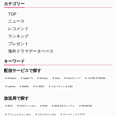
カテゴリー
な囁きが腰くねり中のグウェン・
ステファニー…
TOP
ニュース
レコメンド
ランキング
プレゼント
海外ドラマデータベース
キーワード
配信サービスで探す
Amazon
Apple TV
Disney+
Hulu
Huluプレミア
J:COM STREAM
Lemino
Netflix
U-NEXT
スターチャンネルEX
放送局で探す
BS11
FOXチャンネル
NHK
NHK BSプレミアム
WOWOW
アクションチャンネル
スターチャンネル
スーパー！ドラマTV