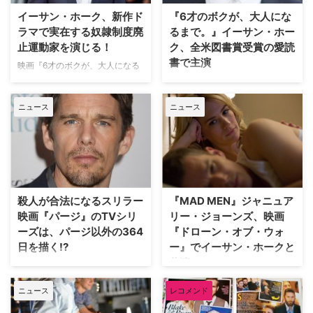
サンゼルスに暮らす40代の女性
んな本作の公開を記念して、数々
イーサン・ホーク、新作ド
『6才のボクが、大人にな
グループ…
のコラボレーションが展開されて
ラマで実在する奴隷制度廃
るまで。』イーサン・ホー
いるが、東京・渋谷の人気ハンバ
止運動家を演じる！
ク、全米図書賞受賞の愛読
ーガー店「ウーピーゴ…
書で主演
映画『6才のボクが、大人になる
まで。』『トレーニング デイ』
映画『6才のボクが、大人になる
などで知られるイーサン・ホーク
まで。』『トレーニング デイ』
ニュース
ニュース
が、実在する人物をドラマ化する
などで知られるイーサン・ホーク
米Showtimeの新作ドラマで主演
が、小説をドラマ化するミニシリ
することが明らかとなった。米
ーズに主演することが明らかとな
Hollywood Reporterなど複数の
った。米Varietyが報じている。
メディアが報じている。 【関連
【関連記事】撮影期間12年『6才
記事】撮影期間12年『6才のボク
のボクが、大人になるまで。』イ
が、大人になるまで。』イーサ…
ーサン・ホークの12年間を振り返
殺人が合法になるスリラー
『MAD MEN』ジャニュア
る!!ユマ・サーマンとの離婚、再
映画『パージ』のTVシリ
リー・ジョーンズ、映画
婚も….
ーズは、パージ以外の364
『ドローン・オブ・ウォ
日を描く!?
ー』でイーサン・ホークと
共演
一年に一度、12時間だけ全ての犯
罪が合法になる、恐ろしい近未来
『ガタカ』『ロード・オブ・ウォ
ニュース
レコメンド
のアメリカを舞台にしたバイオレ
ー』のアンドリュー・ニコル監督
ンス・スリラー映画『パージ』。
とイーサン・ホークのコンビで描