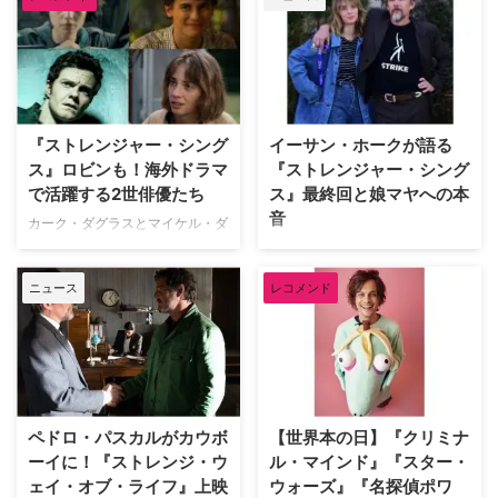
ン2へ更新された。シーズン1は、
批評家と視聴者の双方から高い評
価を獲得。待望のシーズン2は、
今春からオクラホマ州タルサにて
制作が開始される予定だ。 イー
サン・ホーク主演の話題作『ロー
『ストレンジャー・シング
イーサン・ホークが語る
ダウン』 本作の主人公は、自称
ス』ロビンも！海外ドラマ
『ストレンジャー・シング
「真実史家（truthstorian）」で
あり市民ジャーナリストのリー・
で活躍する2世俳優たち
ス』最終回と娘マヤへの本
レイボン。イーサン演じるリー
音
カーク・ダグラスとマイケル・ダ
は、過酷な現実に立ち向かい、執
グラス、ジュディ・ガーランドと
『ガタカ』や『リアリティ・バイ
拗なまでに「真実」を追求する男
ライザ・ミネリ、マーティン・シ
ツ』などで知られるイーサン・ホ
である。その執念は、常に彼を危
ニュース
レコメンド
ーンとチャーリー・シーン、デビ
ークが、世界中で社会現象を巻き
険なトラブルへと引き …
ー・レイノルズとキャリー・フィ
起こしているNetflixシリーズ『ス
ッシャー、ドナルド・サザーラン
トレンジャー・シングス 未知の
ドとキーファー・サザーランドな
世界』と、同作で主要キャラクタ
ど、ハリウッドでは古くから親子
ーを演じる娘マヤ・ホークについ
で揃って俳優の道に進むことが少
て、率直な胸の内を明かした。
なくない。そんな傾向が、最近は
娘マヤ・ホークの熱演を父イーサ
ペドロ・パスカルがカウボ
【世界本の日】『クリミナ
ドラマ界を中心に特に強まってい
ンが絶賛 Access Hollywoodの最
ーイに！『ストレンジ・ウ
ル・マインド』『スター・
るのでご紹介しよう。 海外ドラ
新インタビューに登場したイーサ
ェイ・オブ・ライフ』上映
ウォーズ』『名探偵ポワ
マで活躍する2世俳優【10選】 シ
ンは、フィナーレを迎えた『スト