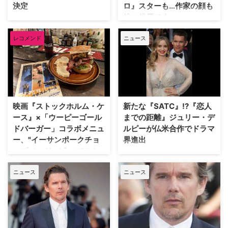
決定
ロ』スターも…作家の顔も
ドニー・チャンドラー（『エイリ
レンジャー・シングス』における
持つ俳優12人
アン：アース』） SF映画『エイ
マヤのパフォーマンスを振り返
スペイン&ラテンアメリカ映画の
リアン』シリーズから先日誕生し
り、「彼女を心から誇りに思って
祭典「第20回ラテンビート映画
本日4月23日は「世界本の日」。
た初のドラマシリーズ『エ …
います」と、父親としての深い愛
レコメンド
ニュース
祭」が、東京国際映画祭（2023
スペインの伝統的な本の記念日
情と俳優 …
年10月22日～11月1日開催）の共
「サン・ジョルディの日」や、劇
催企画として開催決定！ その中
作家ウイリアム・シェイクスピア
で、『THE LAST OF US』『マ
の命日が由来とされ、1995年の
ンダロリアン』のペドロ・パスカ
ユネスコ総会にて制定された。本
ルが出演する西部劇『ストレン
や作家に敬意を示す日であり、日
ジ・ウェイ・オブ・ライフ』が上
本では4月23日から5月12日まで
映画『ストックホルム・ケ
新たな『SATC』!?『恋人
映されることが発表された。
の約3週間が「子ども読書週間」
ース』×「ウーピーゴール
までの距離』ジュリー・デ
「第20回ラテンビート映画祭 IN
と定められている。そんな記念日
ドバーガー」コラボメニュ
ルピーが仏米合作でドラマ
TIFF」 「第20回ラテンビート映
に合わせて、俳優のほかに作家と
ー、"イーサンポークチョ
界進出
画祭 IN TIFF」は、東京国際映画
しての顔も持つ才人たち（日本語
ップバーガー"食べてみた
祭ワールド・フォーカス部門内に
版が刊行されている人）をご紹介
恋愛映画『恋人までの距離（ディ
て、5作品を上映する。ラインナ
しよう。 マシュー・グレイ・ギ
スタンス）』や『トリコロール』
イーサン・ホーク主演、ストック
ップは以下の通り。 カンヌ …
ニュース
ニュース
ュブラー（絵本） この投稿を
3部作で知られるフランス人女優
ホルム症候群の語源ともなったス
Instagramで見る Matthew Gray
のジュリー・デルピーが、Netflix
ウェーデンで実際に起きた銀行強
Gu …
とCanal Plusが製作する『On the
盗を基にした映画『ストックホル
Verge（原題）』でドラマシリー
ム・ケース』がついに公開。ミニ
ズに初出演することが明らかとな
シアターランキングでは第1位を
った。 『On the Verge』は、ロ
記録し、好スタートを切った。そ