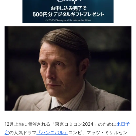
12月上旬に開催される「東京コミコン2024」のために
来日予
定
の人気ドラマ
『ハンニバル』
コンビ、マッツ・ミケルセン