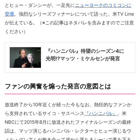
とヒュー・ダンシーが、一足先に
ニューヨークのコミコンに
登壇
。強烈なシリーズフィナーレについて語った。米TV Line
が伝えている。（※この記事はネタバレを含みますのでご注意
ください）
『ハンニバル』待望のシーズン4に
光明!?マッツ・ミケルセンが発言
ファンの興奮を煽った発言の意図とは
放送終了から10年近くが経った今もなお、熱狂的なファンか
ら支持されているサイコ・サスペンス
『ハンニバル』
。米
NBCにて2015年8月に放送されたファイナルシーズンの最終
話は、マッツ演じるハンニバル・レクターとヒュー演じるウ
ィル・グレアムが抱き合って崖から落ちるシーンで幕を下ろ