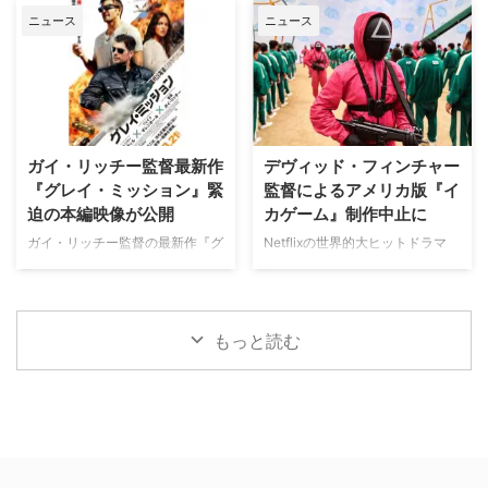
土地の伝承と家族の崩壊を描くフ
チャンネル「ミステリーチャンネ
（日） …
ニュース
ニュース
ォーク・ホラー映画『スターヴ・
ル」が、開局月である8月に展開
エイカー 召喚』。公開に先駆け
する新たなサービスとして、犯罪
て、不穏な空気が漂う日本版予告
捜査に特化した新たな専門チャン
映像と、英国らしい曇天の世界観
ネル「THE 犯罪捜査ファイル・
が印象的な場面写真が一挙に公開
チャンネル」をスタート。 『ラ
された。 土地に眠る伝承と家族
イン・オブ・デューティ』キャス
の崩壊を描く、静謐なるフォー
トが贈る犯罪ドキュメンタリーも
ガイ・リッチー監督最新作
デヴィッド・フィンチャー
ク・ホラー リチャードとジュリ
本チャンネルは、JCOM株式会社
『グレイ・ミッション』緊
監督によるアメリカ版『イ
エット夫妻が最近移り住んだ英国
がAmazon Prime Videoで提供す
迫の本編映像が公開
カゲーム』制作中止に
ヨークシャー地方の人里離れた
る新たなチャンネルパッケージサ
「スターヴ・エイカー」は、家族
ービス「プレミアTVパック」の
ガイ・リッチー監督の最新作『グ
Netflixの世界的大ヒットドラマ
に対して奇妙な力を及ぼしている
うちのチャンネルの一つで、人気
レイ・ミッション』がの公開に先
『イカゲーム』を巡り、デヴィッ
ように思われる。ある日、彼らの
の高い犯罪捜査ドラマや放送には
立ち、ジェイク・ギレンホールと
ド・フィンチャー監督がメガホン
幼い息子オーウェンは喘息発作に
ないクライムドキュメンタリーを
ヘンリー・カヴィルによるスタイ
をとる予定だった英語版スピンオ
よって突然命を落としてしまう。
配信する …
リッシュなアクションとユーモア
フ『Heckler（仮題）』の企画開
もっと読む
そ …
が詰まった本編映像が公開され
発が中止されたことが明らかにな
た。さらに、著名人たちからの絶
った。一時は同フランチャイズ初
賛コメントも到着した。 最強の
の英語によるドラマシリーズとし
二人が挑む成功率ゼロパーセント
て期待されていたが、動画配信プ
の奪還計画！映画『グレイ・ミッ
ラットフォーム側の戦略変更など
ション』 『シャーロック・ホー
を受け、プロジェクトは表舞台か
ムズ』や『コードネーム
ら姿を消すこととなった。米