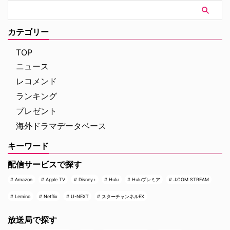
U.N.C.L.E.』で世界中の映画ファ
ThePlaylistが報じている。 デヴ
ンを熱狂させたガイ・リッチー監
ィッド・フィンチャーが進めてい
督の最新作は、最高にセクシーで
た極秘企画『Heckler』とは？
カテゴリー
最高に危険なノンストップ・バデ
2024年、フィンチャーがNetf …
ィアクションだ。アメリカ海軍 …
TOP
ニュース
レコメンド
ランキング
プレゼント
海外ドラマデータベース
キーワード
配信サービスで探す
Amazon
Apple TV
Disney+
Hulu
Huluプレミア
J:COM STREAM
Lemino
Netflix
U-NEXT
スターチャンネルEX
放送局で探す