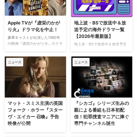
Apple TVが『虚栄のかが
地上波・BSで放送中＆放
り火』ドラマ化を中止！
送予定の海外ドラマ一覧
【2026年最新版】
豪華キャストが出演した1990年
の映画『虚栄のかがり火』のドラ
地上波・BSで放送中＆放送予定
マ化がApple TVで進められてい
の海外ドラマを一挙ご紹介。（随
たが、頓挫したことが明らかにな
時更新） NHK・NHK BSで放送
った。米Deadlineが報じてい
ニュース
ニュース
中＆放送予定の海外ドラマ 海外
る。 鬼門らしく一筋縄ではいか
ドラマ『DOC（ドック） あす
ず 原作は、1987年に出版された
へのカルテ』 NHK BSプレミアム
トム・ウルフのベストセラー小説
4K｜毎週（木） 17：00～ イタ
「虚栄の篝火」。1980年代のニ
リア発！ 12年間の記憶を失った
ューヨークの上流社会を辛辣に風
エリート医師の物語。 原作 ピエ
刺した作品だ。ウォール街で台頭
ルダンテ・ピッチョーニ キャス
マット・スミス主演の英国
『シカゴ』シリーズ生みの
したトレーダーたち、その華奢な
ト ルカ・アルジェンテーロ、マ
フォーク・ホラー『スター
親による番組も日本初配
妻や愛人、そして富裕層が住むマ
ティルデ・ジョリ、サラ・ラッザ
ヴ・エイカー 召喚』予告
信！犯罪捜査マニアに捧ぐ
ンハッタンと周辺の貧困な地区と
ーロ ほか ≫≫『DOC（ドッ
映像が公開
専門チャンネル誕生
の間にくすぶる人種間の緊張を描
ク）3 あすへのカルテ』詳細 海
く。人種間の対立を煽って全国的
外ドラマ『DOC（ドック）3 あ
英国ヨークシャー地方を舞台に、
日本唯一のミステリードラマ専門
な名声を得た …
すへのカルテ』 総合｜毎週