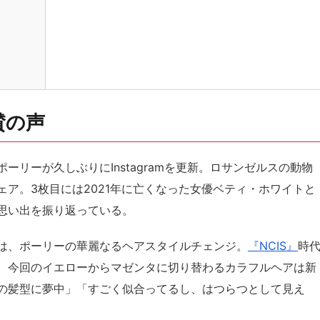
賛の声
リーが久しぶりにInstagramを更新。ロサンゼルスの動物
ア。3枚目には2021年に亡くなった女優ベティ・ホワイトと
思い出を振り返っている。
は、ポーリーの華麗なるヘアスタイルチェンジ。
『NCIS』
時
、今回のイエローからマゼンタに切り替わるカラフルヘアは新
の髪型に夢中」「すごく似合ってるし、はつらつとして見え