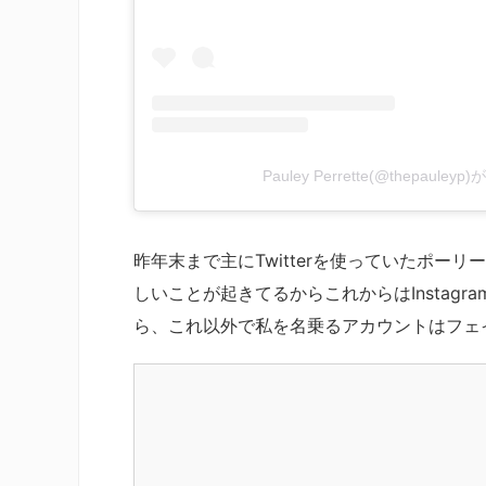
Pauley Perrette(@thepaul
昨年末まで主にTwitterを使っていたポーリーは
しいことが起きてるからこれからはInstagra
ら、これ以外で私を名乗るアカウントはフェ