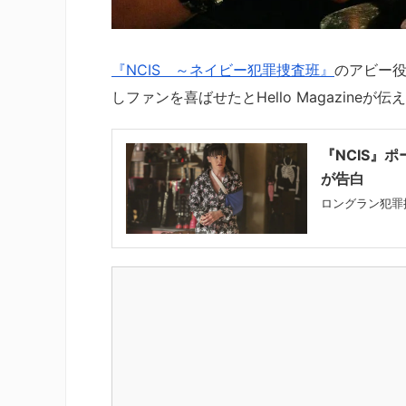
『NCIS ～ネイビー犯罪捜査班』
のアビー役
しファンを喜ばせたとHello Magazineが
『NCIS』
が告白
ロングラン犯罪