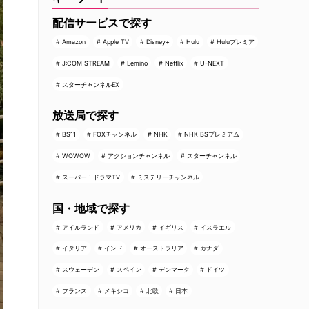
配信サービスで探す
Amazon
Apple TV
Disney+
Hulu
Huluプレミア
J:COM STREAM
Lemino
Netflix
U-NEXT
スターチャンネルEX
放送局で探す
BS11
FOXチャンネル
NHK
NHK BSプレミアム
WOWOW
アクションチャンネル
スターチャンネル
スーパー！ドラマTV
ミステリーチャンネル
国・地域で探す
アイルランド
アメリカ
イギリス
イスラエル
イタリア
インド
オーストラリア
カナダ
スウェーデン
スペイン
デンマーク
ドイツ
フランス
メキシコ
北欧
日本