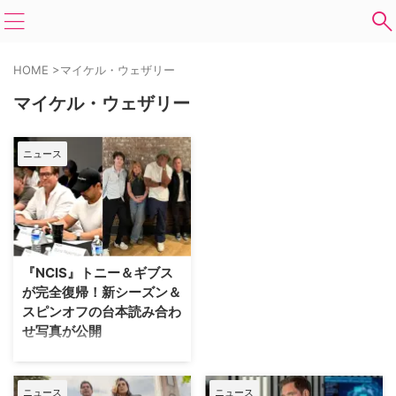
HOME
>
マイケル・ウェザリー
マイケル・ウェザリー
ニュース
『NCIS』トニー＆ギブス
が完全復帰！新シーズン＆
スピンオフの台本読み合わ
せ写真が公開
この秋、米CBSは人気メガフラン
チャイズ『NCIS』シリーズの3作
品、本家『NCIS 〜ネイビー犯罪
ニュース
ニュース