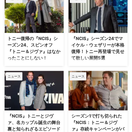
捜査班』、最新スピンオフ
『NCIS: New York（原題）』、
そして前日譚を描く『NCIS: オリ
ジンズ』を連続で放送するとい
う、前代未聞の贅沢な編成を敷
く。これに伴い、新シーズンに向
トニー復帰の『NCIS』シ
『NCIS』シーズン24でマ
けて本格始動した3作品のキャス
ーズン24、スピンオフ
イケル・ウェザリーが本格
ト陣の姿が公開された。 トニー
役マイケルが本家に本格復帰！豪
『トニー＆ジヴァ』はなか
復帰！トニー再登場で見せ
華レギュラー陣も集結 『NCIS』
ったことにしない！
て欲しい展開5選
シリーズの公式Instagramアカウ
『NCIS ～ネイビー犯罪捜査班』
『NCIS ～ネイビー犯罪捜査班』
ントには、熱気あふれる合同での
のシーズン24への本格復帰が発
のシーズン24にて、オリジナル
台本読み合わせの様子や、スター
ニュース
ニュース
表され、世界中のファンを沸かせ
キャストであるトニー・ディノッ
…
ているマイケル・ウェザリー。オ
ゾ役のマイケル・ウェザリーが、
リジナルキャストとして番組を牽
かつてのチームと大々的な再会を
引してきた彼が、誰もが気になっ
果たそうとしている。レギュラー
ていた「ある懸念」について口を
として出演したシーズン13の最
開いた。それは、Paramount+
後で番組を降板したマイケル。そ
（パラマウントプラス）で制作さ
の後、亡くなったデヴィッド・マ
『NCIS』トニーとジヴ
シーズン1で打ち切られた
れたスピンオフ『NCIS:トニー＆
ッカラムと彼が演じた“ダッキ
ァ、名カップル誕生の舞台
『NCIS：トニー＆ジヴ
ジヴァ』での出来事は、本家復帰
ー”ことドナルド・マラード博士
裏と知られざるエピソード
ァ』存続キャンペーンがパ
にあたって“なかったこと”にされ
への追悼エピソードとなったシー