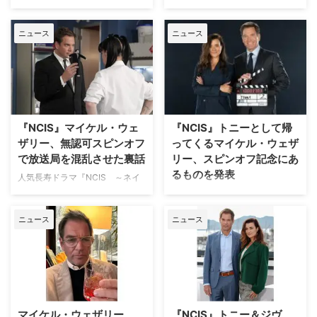
パブロ）。二人は一時離れ離れと
とジヴァ・ダヴィードを演じる。
ネイビー犯罪捜査班』において屈
ファンが心待ちにしている
なったが、のちに再会を果たし …
ファンの間では“TIVA”と呼ばれ、
指の人気を誇るキャラクターと言
『NCIS ～ネイビー犯罪捜査班』
根 …
ニュース
ニュース
えば、マイケル・ウェザリー演じ
のトニーとジヴァを主人公に描く
るアンソニー・“トニー”・ディノ
スピンオフドラマ『NCIS: Tony
ッゾである。しかしマイケルの
& Ziva（原題）』の撮影がついに
『NCIS』の旅路は、躊躇いと共
終了した。トニー役のマイケル・
に始まったようだ。米FANDOM
ウェザリーがソーシャルメディア
WIREが、その理由を紹介してい
で報告している。 シーズン1の撮
る。 『NCIS』に懸念を抱いてい
影が完了！ 『Tony & Ziva』は昨
『NCIS』マイケル・ウェ
『NCIS』トニーとして帰
た理由とは？ 『NCIS ～ネイビー
年からハンガリーのブダペストに
ザリー、無認可スピンオフ
ってくるマイケル・ウェザ
犯罪捜査班』が始まった当初マイ
て撮影が行われていたが、先月末
で放送局を混乱させた裏話
リー、スピンオフ記念にあ
ケルは、これが彼のキャリアを決
に無事終了を迎えたようだ。米
るものを発表
定づける瞬間になるとは思っても
Hello! Magazineによると、マイ
人気長寿ドラマ『NCIS ～ネイ
見なかっただろう。番組は瞬く間
ケルは2月20日に自身のX（旧
ビー犯罪捜査班』でシーズン13
『NCIS ～ネイビー犯罪捜査班』
に人気の絶頂へと到達し、ファン
Twitter）を更新。バスタブに浸
にわたり、アンソニー・“トニ
のトニーとジヴァを主人公に描く
層を拡大 …
かる写真ととも …
ニュース
ニュース
ー”・ディノッゾ役を演じたマイ
スピンオフドラマ『NCIS: Tony
ケル・ウェザリーが、過去にトニ
& Ziva（原題）』でトニーとして
ーを主人公にしたWebシリーズを
帰ってくるマイケル・ウェザリー
製作し、『NCIS』の放送局CBS
が、新シリーズの撮影開始を記念
を混乱させたという裏話を紹介し
して作られた記念品を紹介してい
たい。 トニーがセラピーを受け
る。 マイケル・ウェザリーが発
る？！ マイケル演じるトニー
表したものとは 『Tony & Ziva』
マイケル・ウェザリー、
『NCIS』トニー＆ジヴ