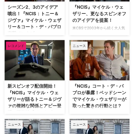
ル・ウェザリーが反応している。
ズン2の製作には進まず… 本作
シーズン2、3のアイデア
『NCIS』マイケル・ウェ
米Deadlineが伝えた。 タイムズ
は、本家『NCIS ～ネイビー犯罪
噴出！『NCIS：トニー＆
ザリー、更なるスピンオフ
スクエアに広告＆サイト立ち上げ
捜査班』を去ってから約10年の
ジヴァ』マイケル・ウェザ
のアイデアを提案！
トニーとジヴァが本家『NCIS』
時を経て、マイケル・ウェザリー
リー＆コート・デ・パブロ
を去ってから約10年ぶりに戻っ
とコート・デ・パブロが再びアイ
米CBSで2003年から続く大人気
直撃インタビュー
てきたスピンオフ『NCIS：トニ
コニックなキャラクターとして再
犯罪捜査ドラマ『NCIS ～ネイビ
ー＆ジヴァ』は、制作発表当初か
会を果たしたファン待望の野心
ー犯罪捜査班』。その人気キャラ
2003年から続く長寿ドラマ
ら大きな注目を集 …
作。長年愛されてきた二人の「そ
レコメンド
ニュース
クター、アンソニー・”トニー”・
『NCIS～ネイビー犯罪捜査班』
の後」を描く物語として …
ディノッゾとジヴァ・ダヴィード
で誕生した人気カップル、アンソ
のその後を描くスピンオフ
ニー・“トニー”・ディノッゾとジ
『NCIS：トニー＆ジヴァ』が、9
ヴァ・ダヴィード。およそ10年
月にParamount+にて配信スター
にわたり名コンビぶりを見せた二
トした。トニー役として復帰を果
人は最終的に旅立ったが、彼らを
たしたマイケル・ウェザリーは、
主人公にした最新スピンオフ
新スピンオフ配信開始！
『NCIS』コート・デ・パ
この新作を引っ提げ、さらにユニ
『NCIS：トニー＆ジヴァ』とい
『NCIS』マイケル・ウェ
ブロが暴露！ベッドシーン
ークなスピンオフのアイディアを
う最高の形で戻ってきた！ 元
ザリーが語るトニー＆ジヴ
でマイケル・ウェザリーが
提案してファンを喜ばせている。
NCIS捜査官のトニーとジヴァは
ァの複雑な関係とアビー登
取った驚きの行動とは？
20年超の歴史を持つ『NCIS』フ
パリでともに娘を育てていたが、
場の可能性【インタビュ
ランチャイズの現状 20年以上の
トニーの経営する警備会社が襲撃
人気長寿ドラマ『NCIS ～ネイビ
歴史を持つ『NCIS』は、本家を
ー】
されたことをきっかけにヨーロッ
ー犯罪捜査班』の後日譚スピンオ
筆頭 …
ニュース
ニュース
パ中を逃亡する羽目になり…。
フ『NCIS：トニー＆ジヴァ』で
初のストリーミング向け
『NCIS』シリーズは一話完結型
トニー役マイケル・ウェザリーと
『NCIS』シリーズとして『NCIS: