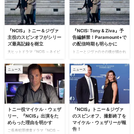
だが、本作は全10話の連続もの
再タッグを果たすジヴァ役コー
トニー＆ジヴァ』の配信が日本で
…
ト・デ・パブロが、本家シリーズ
も開始した。長年の想いが詰まっ
のベッドシーンでマイケルから学
たこの作品は、まさに記念碑的な
んだことを懐古している。 昼メ
出来事といえるだろう。Tiva（ト
ロで培った技術が活きた？ 2025
ニー＆ジヴァ）の魅力、彼らが乗
『NCIS』トニー＆ジヴァ
『NCIS: Tony & Ziva』予
年サンディエゴ・コミコンのパネ
り越えるべき壁、そして将来的な
主役のスピンオフがシリー
告編解禁！Paramount+で
ルに登壇した二人は、本家シリー
クロスオーバーの可能性につい
ズ最高記録を樹立
の配信時期も明らかに
ズを振り返り、コートがシーズン
て、マイケル・ウェザリーがTV
8第3話「怒りの導火線」の撮影
大ヒットドラマ『NCIS ～ネイビ
トニーとジヴァのその後が描かれ
Guideのインタビュー取材に応じ
について語った。このエピソード
ー犯罪捜査班』の人気キャラクタ
るParamount+の新作スピンオフ
た。その全文をご紹介しよう。
は、数話前に出会ったばかりのト
ー、トニーとジヴァのその後を描
シリーズ『NCIS: Tony &
いよいよトニー＆ジヴァが復活！
ニーとジヴァが、ホテルのベッド
ニュース
ニュース
くParamount+の新作スピンオフ
Ziva（原題）』より、初の場面写
トニー・ディノッゾ（マイケル・
にいるシーンから始まる …
『NCIS: トニー＆ジヴァ』。その
真と予告編が公開され、待望の配
ウェザリー）とジヴァ・ダヴィー
予告編の再生回数がシリーズ最高
信時期も2025年秋に決定した。
ド（コート・デ・パブロ）が初め
記録を樹立した。米Deadlineが
トニー＆ジヴァがスクリーンに帰
て共演したのは、20 …
報じている。 10年以上待っ
ってくる！10年ぶりの再共演が
た“TIVA”ファンたちが殺到！
実現 本作は、長寿シリーズ
『NCIS』本家のシーズン3からシ
『NCIS ～ネイビー犯罪捜査班』
トニー役マイケル・ウェザ
『NCIS』トニー＆ジヴァ
ーズン11にかけてともに過ごし、
から誕生した最新スピンオフ。
リー、『NCIS』出演をた
のスピンオフ、撮影終了を
お互いにとって特別な存在となっ
2013年以来の共演となるマイケ
めらった理由を明かす
マイケル・ウェザリーが報
ていったトニー（マイケル・ウェ
ル・ウェザリーとコート・デ・パ
告！
ザリー）とジヴァ（コート・デ・
ブロが再び、トニー・ディノッゾ
ご長寿犯罪捜査ドラマ『NCIS ～