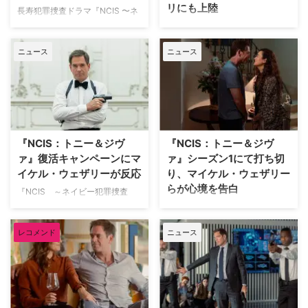
リにも上陸
てしまうのではないか、という疑
ズン21にサプライズ復帰。さらに
長寿犯罪捜査ドラマ『NCIS 〜ネ
問だ。 スピンオフは「なかった
コート・デ・パブロと共に、スピ
イビー犯罪捜査班』の人気キャラ
『NCIS ～ネイビー犯罪捜査
ことにしない」 マイケルは7月11
ンオフ『NCIS: トニー＆ジヴァ』
クターで、“ティヴァ”の愛称で親
班』の人気カップル、アンソニ
日と12日の週末、イギリスで開催
で主演を務めた。現時点では、今
ニュース
ニュース
しまれているトニー＆ジヴァ。そ
ー・“トニー”・ディノッゾとジヴ
されたC …
回の本家復帰が「シー …
の名カップル誕生にまつわる知ら
ァ・ダヴィードのその後を描いた
れざるエピソードを、ショーラン
『NCIS：トニー＆ジヴァ』のシ
ナーが明かしている。 トニーと
リーズ存続を求めるファンキャン
ジヴァ、運命の始まり ポップカ
ペーン「Save Tony And Ziva」
ルチャーには数多くの名カップル
が、ついにフランス・パリに上陸
が存在するが、その関係がどのよ
した。 パリはトニーとジヴァ再
『NCIS：トニー＆ジヴ
『NCIS：トニー＆ジヴ
うに始まるのかは一様ではない。
会の地 現地時間1月19日（月）、
ァ』復活キャンペーンにマ
ァ』シーズン1にて打ち切
最初から結ばれることが想定され
『NCIS』ファンアカウントによ
イケル・ウェザリーが反応
り、マイケル・ウェザリー
ている場合もあれば、キャラクタ
って企画されたクラウドファンデ
らが心境を告白
ー同士の相性や俳優の化学反応に
ィング型のプロモーションとし
『NCIS ～ネイビー犯罪捜査
よって、予想外に発展していくケ
て、メッセージ「Save Tony and
班』を代表する人気カップル、ア
『NCIS』シリーズ屈指の人気カ
ースもある。『NCIS』に登場す
Ziva」とQRコードを掲げた移動
ンソニー・“トニー”・ディノッゾ
ップル、トニーとジヴァのその後
るジヴァ・ダヴィードと …
式デジタルビルボード …
レコメンド
ニュース
とジヴァ・ダヴィードのその後を
が描かれる『NCIS：トニー＆ジ
描いた『NCIS：トニー＆ジヴ
ヴァ』が、配信済みのシーズン1
ァ』は残念ながらシーズン1をも
をもって打ち切りとなったことが
って打ち切られたが、復活を願う
わかった。米Varietyなど複数の
ファンたちが動き出した。さら
メディアが報じている。
に、その動きにトニー役のマイケ
『NCIS：トニー＆ジヴァ』シー