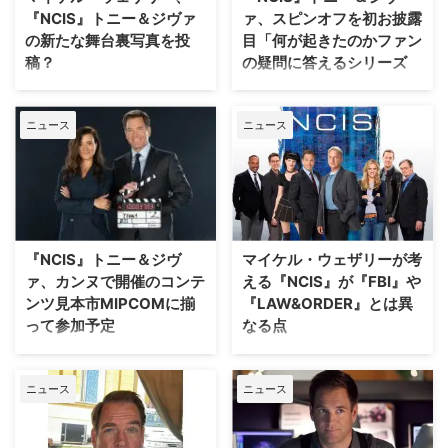
は、残忍な事件をテーマに描き、
は2025年内のParamount+（パ
『NCIS』トニー＆ジヴァ
ァ、スピンオフを初お披露
トーンがシリアスになりがちな
ラマウントプラス）での配信開始
の新たな舞台裏写真を投
目「何が起きたのかファン
『NCIS』において、コミックリ
に向けて、昨年からハンガリーの
稿？
の疑問に答えるシリーズ
リーフ的な役割を担うキャラクタ
ブダペストにて撮影が行われてい
に」
ーだ。そんなトニーの資質を前面
るが、同地での撮影を記念して特
『NCIS ～ネイビー犯罪捜査班』
に出すことを目的に、マイケルは
別なスニーカーが作られたことを
で絶大なる人気を誇るキャラクタ
『NCIS ～ネイビー犯罪捜査班』
2012年に米TV Gui …
マイケルは報告。 …
ニュース
ニュース
ー、トニーとジヴァを主人公に描
で絶大なる人気を誇るキャラクタ
くスピンオフドラマ『NCIS:
ー、トニーとジヴァを主人公に描
Tony & Ziva（原題）』。その撮
くスピンオフドラマ『NCIS:
影がハンガリーのブダペストで行
Tony & Ziva（原題）』。本家シ
われるなか、トニー役のマイケ
リーズから復帰するマイケル・ウ
ル・ウェザリーが番組の舞台裏で
ェザリーとコート・デ・パブロ
はないかと思われる写真を公開し
が、フランスのカンヌで開催され
『NCIS』トニー＆ジヴ
マイケル・ウェザリーが考
た。 トニーが愛用するサングラ
た世界最大級の国際コンテンツ見
ァ、カンヌで開催のコンテ
える『NCIS』が『FBI』や
ス… 『Tony and Ziva』の舞台は
本市MIPCOMに揃って参加し、
ンツ見本市MIPCOMに揃
『LAW&ORDER』とは異
パリ。死んだと思われていたジヴ
新番組について語った。 『NCIS:
って参加予定
なる点
ァが、トニーと娘タリの元へ戻り
Tony & Ziva（原題）』本編映像
一緒に暮らし始めるが、トニーの
がお披露目 『Tony and Ziva』の
『NCIS ～ネイビー犯罪捜査班』
米CBSの長寿看板番組『NCIS ～
警備会社が何者かに襲撃され、二
舞台はパリ。死んだと思われてい
の人気キャラクター、マイケル・
ネイビー犯罪捜査班』でアンソニ
人は危険が迫るなか、事件の黒幕
ニュース
ニュース
たジヴァがトニーと娘タリの元へ
ウェザリー演じるトニーとコー
ー・“トニー”・ディノッゾ役を演
を …
戻り、一緒に …
ト・デ・パブロ演じるジヴァを主
じ、新スピンオフドラマ『NCIS:
役に迎える『NCIS: Tony &
Tony&Ziva（原題）』に同役でカ