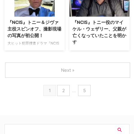
Ziva（原題）』の撮影が順調に進
ムバックするマイケル・ウェザリ
んでいるようだが、10月21日か
ーが、『FBI：特別捜査班』や
ら24日にフランスで開催される
『LAW&ORDER』シリーズと
MIPCOMに揃って参加すること
『NCIS』が異なる点を述べてい
『NCIS』トニー＆ジヴァ
『NCIS』トニー役のマイ
がわかった。 レッドカーペット
る。 『NCIS』が魅力的な理由 マ
主役スピンオフ、撮影現場
ケル・ウェザリー、父親が
などに登場か 米Deadlineによる
イケルは、本家シリーズでジヴ
の写真が初公開！
亡くなっていたことを明か
と、『NCIS: Tony and Ziva』の
ァ・ダヴィード役を演じ、
す
マイケルとコートは、10月開催
『Tony&Ziva』に復帰するコー
大ヒット犯罪捜査ドラマ『NCIS
のMIPCOMにパラマウント・グ
ト・デ・パブロとホストを務める
～ネイビー犯罪捜査班』の人気キ
『NCIS 〜ネイビー犯罪捜査
ローバルと共にイベントに参加す
ポッドキャスト番組「Over on
ャラクター、マイケル・ウェザリ
班』のアンソニー・“トニー”・デ
る予定。 MI …
Off Duty: An …
ー演じるトニーとコート・デ・パ
ィノッゾ役でおなじみのマイケ
ブロ演じるジヴァを主役に迎える
ル・ウェザリーの父が亡くなった
Next »
新スピンオフ『NCIS: Tony &
ことがわかった。マイケル本人が
Ziva（原題）』の撮影現場から初
自身のXにて報告した。 家族全員
めて写真が公開された。 ジェー
が恋しく思っている 8月20日、マ
1
2
…
5
ムズ・ボンドみたい！？
イケルはXで前週の8月15日に父
Paramount+で製作が進められて
が息を引き取ったと告白。死因に
いる『NCIS: Tony & Ziva』は、
ついては明らかにしていないが、
現在ハンガリーの首都ブダペスト
1932年生まれ（91,2歳）であっ
で撮影中だが、その現場の様子が
たことや、彼の生い立ちなどを記
明らかになった。マイケルは、8
した。 My father Michael
月27日に自身の公式Instagramを
Manning Weatherly passed
更新し、「エキ …
away last Thursday an …