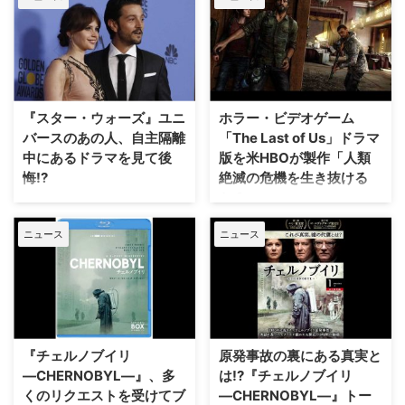
む。 ここでは、米最大のオンラ
インデータベース「IMDb」のス
コア数をもとに、実話ベースの海
外ドラマランキングを紹介する。
徹底的なリサーチや取材などを通
して、実際に起こった出来事がリ
『スター・ウォーズ』ユニ
ホラー・ビデオゲーム
アルに再現された作品をぜひチェ
ックしてみては？ 特にTOP5は
バースのあの人、自主隔離
「The Last of Us」ドラマ
見逃せない！ 実話ベースの海外
中にあるドラマを見て後
版を米HBOが製作「人類
ドラマランキング【ベスト20】
悔!?
絶滅の危機を生き抜ける
『バンド・オブ・ブラザース』
か？」
大ヒット映画『スター・ウォー
（2001） 『チェルノブイリ ー
ズ』シリーズの番外編『ローグ・
1986年4月に起きたチェルノブイ
CHERNOBYLー』 …
ニュース
ニュース
ワン／スター・ウォーズ・ストー
リ原子力発電所の事故を描く『チ
リー』でキャシアン・アンドー将
ェルノブイリ』のクリエイター
校を演じたディエゴ・ルナが、新
が、米HBOで人気ホラー・ビデ
型コロナウイルス（COVID-19）
オゲーム「The Last of Us」のド
の自己隔離中にあるドラマを見て
ラマ版を製作することが明らかと
後悔したと明かしている。米
なった。米TV Lineが報じてい
Indie Wireが報じた。 ディエゴが
る。 2013年にリリースされた黙
『チェルノブイリ
原発事故の裏にある真実と
見たのは、1986年に旧ソ連のチ
示録的な世界が舞台となるビデオ
―CHERNOBYL―』、多
は!?『チェルノブイリ
ェルノ…
ゲーム「The Last …
くのリクエストを受けてブ
―CHERNOBYL―』トー