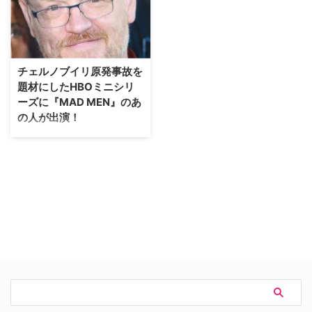
ブイリ』。その衝撃的なテーマ
は、米USA Today紙がコメディ
と、作品としての完成度の高さに
とドキュメンタリー番組を中心に
より本年度エミー賞でも作品賞、
選出した、上半期のベスト10作
監督賞、主演・助演の主要各賞を
品をご紹介しよう。 【関連記
はじめ19ノミネートを果たしてい
事】昨年はこちら…米誌の選ぶ
チェルノブイリ原発事故を
る本作は、BS10スターチャンネ
「2018年上半期ベストTVドラ
題材にしたHBOミニシリ
ルにて9月2…
マ」人気作品 USA Today紙のラ
ーズに『MAD MEN』のあ
ン…
の人が出演！
チェルノブイリ原発事故を題材に
したHBOミニシリーズに、
『MAD MEN マッドメン』でレ
ーン・プライスを演じたジャレッ
ド・ハリスが出演することが明ら
かとなった。米Varietyが報じて
いる。 5部構成となるミニシリー
ズ『Chernobyl（原題）』は、
1986年4月26日にソビエト連邦の
チェルノブイリ原子力発電所4
号…