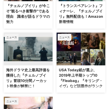
るこの新作ドラマは、アメリカ出
やシーズンは傑作揃いだ。 巨大
『チェルノブイリ』が今こ
『トランスペアレント』フ
身の小説家…
企業に没落セレブ…シチュエーシ
そ"観るべき衝撃作"である
ィナーレ、『チェルノブイ
ョン…
理由 識者が語るドラマの
リ』無料配信も！Amazon
魅力
新着情報
1986年4月26日に旧ソビエト社会
Amazon Prime Videoに9月に新
主義共和国連邦のチェルノブイリ
着するコンテンツが発表された。
ニュース
ニュース
原子力発電所で起きた爆発事故の
人気コメディ『トランスペアレン
真実に迫る実録ドラマ『チェルノ
ト』のファイナルシーズンや、大
ブイリ』。その衝撃的なテーマ
人向けアニメ『ボージャック・ホ
と、作品としての完成度の高さに
ースマン』のクリエイターが仕掛
より本年度エミー賞でも作品賞、
けるファンタジーアニメ『アンダ
監督賞、主演・助演の主要各賞を
ン ～時を超える者～』が独占配
はじめ19ノミネートを果たしてい
信されるほか、話題作『チェルノ
海外ドラマ史上最高評価を
USA Today紙が選ぶ、
る本作が、BS10スターチャンネ
ブイリ』が期間限定で無料配信と
獲得した『チェルノブイ
2019年上半期トップ10
ルにて9月2…
なる…
リ』冒頭10分間ノーカッ
『Fleabag』『キリング・
ト映像が解禁に！
イヴ』など話題作がランク
イン
1986年4月26日に旧ソビエト社会
主義共和国連邦のチェルノブイリ
2019年も半分が過ぎ、各メディ
ニュース
原子力発電所で起きた爆発事故の
アが選ぶベストドラマの発表シー
真実に迫る実録ドラマ『チェルノ
ズンが今年もやって来た。今回