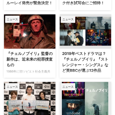
ルーレイ発売が緊急決定！
ク付き試写会にご招待！
本日3月4日（水）よりDVDレン
1986年に起きたチェルノブイリ
タルが開始された『チェルノブイ
原発事故の裏にある真実を綿密な
ニュース
ニュース
リ ―CHERNOBYL―』。当初は
取材に基づいて描き出す、米
発売が予定されていなかったが、
HBO製作のエミー賞10部門受賞
多くの問合わせやリクエストがあ
作『チェルノブイリ
ったことを受け、ブルーレイ コ
―CHERNOBYL―』。そのDVD
ンプリート・ボックス（2枚組）
が3月4日（水）にリリースされ
の発売が急遽決定した。同商品は
るのに合わせて、同日にトーク付
本編全5話に加え、撮影の裏側や
き試写会が行われることになっ
『チェルノブイリ』監督の
2019年ベストドラマは？
監督インタビューが特典映像とし
た。応募要項は以下の通り。 ＜
新作は、近未来の犯罪捜査
『チェルノブイリ』『スト
て収録された…
『チェルノブイリ ―CHE…
もの
レンジャー・シングス』な
ど英BBCが選ぶ12作品
1986年に旧ソビエト社会主義共
和国連邦のチェルノブイリ原子力
秋に差しかかったばかりだが、英
発電所で起きた爆発事故の真実に
BBCは早くも2019年の（現時点
ニュース
ニュース
迫る実録ドラマ『チェルノブイ
での）ベストドラマを選出してい
リ』。本作で第71回エミー賞監督
る。噂を耳にしない日はないほど
賞を受賞したヨハン・レンクが、
評判の『Fleabag フリーバッグ』
今度は近未来犯罪ドラマを手掛け
から、『ストレンジャー・シング
ることがわかった。米Deadline
ス 未知の世界』などのスリラー
が報じている。 米HBOが製作す
作品まで、今年登場したシリーズ