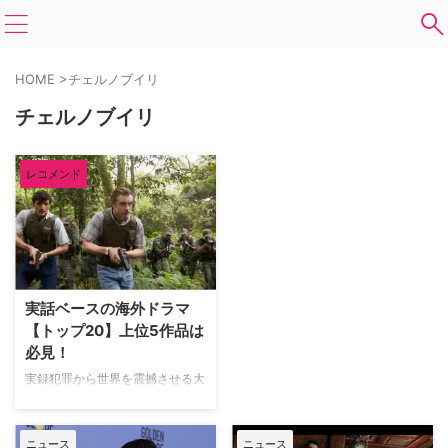
HOME
>
チェルノブイリ
チェルノブイリ
レコメンド
実話ベースの海外ドラマ
【トップ20】上位5作品は
必見！
実録犯罪から世界を震撼させる大
惨事、深く個人的な出来事まで、
実話を基にした物語は他のジャン
ルにはないほど視聴者の心をつか
ニュース
ニュース