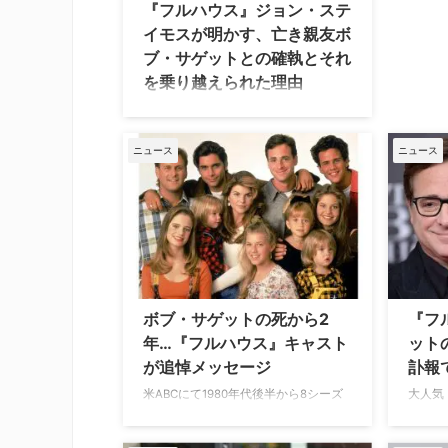
『フルハウス』ジョン・ステ
イモスが明かす、亡き親友ボ
ブ・サゲットとの確執とそれ
を乗り越えられた理由
人気ファミリードラマ『フルハウス』
のジェシー役で知られるジョン・ステ
イモスが、かつてタナー家の父親ダニ
ニュース
ニュース
ーを演じたボブ・サゲットと出会い、
反目し合いながらも深い絆を深めてい
った当時の記憶を振り返った。 『フル
ハウス』初期の不協和音 先日ポッドキ
ャスト番組『Bobby Bones Presents:
The Bobbycast（原題）』に出演した
ジョン・ステイモス。その中で、自身
の出世作である『フルハウス』の舞台
ボブ・サゲットの死から2
『フ
裏について語った。 ジョンは当時、シ
年…『フルハウス』キャスト
ット
ットコムの世界でボブやデイブ・クー
が追悼メッセージ
訃報
リエといった、スタンドアップ …
米ABCにて1980年代後半から8シーズ
大人気
ン続いた大ヒットドラマ『フルハウ
ラー役
ス』でタナー家をまとめるパパ、ダニ
訃報で