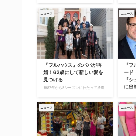
Netflixで制作されたその続編『フラー
ハウス
ハウス』。一家の主ダニー役でおなじ
Netf
ニュース
ニュース
みのボブ・サゲットが、1月9日（日）
ウス』
に65歳でこの世を去った。米Varietyな
演じる
ど複数のメディアが一斉に報じてい
演じて
る。 現地時間、9日午後4時過ぎ。
イト・
ザ・リッツ・カールトン・オー…
と告白し
『フルハウス』のパパが再
『フ
婚！62歳にして新しい愛を
ード
見つける
『シ
に出
1987年から8シーズンにわたって放送
された人気ファミリーコメディ『フル
198
ハウス』と、その30年後の姿を描いた
れた『
Netflixオリジナルシリーズ『フラーハ
を演じ
ニュース
ニュース
ウス』。両シリーズで、父親ダニーを
マ『コ
演じるボブ・サゲットが婚約中だった
で』で
フードブロガーのケリー・リッツォと
ェシー
結婚したことが明らかにした。米
ルイス