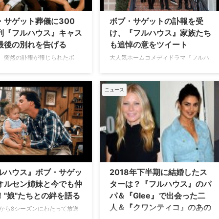
は、1月にハリウッドのザ・コメデ
12日（日）に開催された第75回
ィ・ストアでボブに捧げるイベントが
賞授賞式。舞台の世界で最高峰
・サゲット葬儀に300
ボブ・サゲットの訃報を受
開催され、その映像を編集した内容に
れる同賞では、その年に亡くな
列『フルハウス』キャス
け、『フルハウス』家族たち
なるとのこと。ボブの親友の一人であ
追悼する「In Memoriam」と
最後の別れを告げる
も追悼の意をツイート
るマイク・バインダー（『 …
ーナーが設けられている。 今年
フ …
日、突然の訃報が報じられたボ
大人気ホームコメディドラマ『フルハ
ゲット。先週14日（金）に葬儀
ウス』と、Netflixで制作されたその続
れ、『フルハウス』キャスト含
編『フラーハウス』のダニー・ターナ
人が参列したとVarietyが伝えて
ー役でおなじみのボブ・サゲットが亡
ニュース
 滞在先のホテルで、65歳とい
くなったことはお伝えしたばかり。彼
でこの世を去った『フルハウ
のあまりに突然の訃報を受けて、業界
ダニー役で知られるボブ。TMZ
関係者らから悲しみの声が上がってお
と14日にハリウッドヒルズで行
り、同作で家族を演じた共演者たちも
葬儀には少なくとも300人…
追悼の意を表している。米Varietyら…
ルハウス』ボブ・サゲッ
2018年下半期に結婚したス
オルセン姉妹と今でも仲
ターは？『フルハウス』のパ
！"娘"たちとの絆を語る
パ＆『Glee』で出会った二
人＆『クワンティコ』のあの
7年から8シーズンにわたって放送
人気ファミリーコメディ『フル