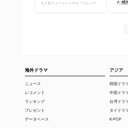
た感
大人気ファミリードラマ『フルハウ
ス』のその後を描き、配信開始と共に
約30
大ヒットとなったNetflixオリジナルシ
て、米
リーズ『フラーハウス』。12月5日
てきた
（月）には、シーズン2の配信を記念
当の『
して、キャストも来日。ジャパンプレ
を聞い
ミアイベント『"タナー・ファミリ
やっと
ー"と一緒にクリスマスパーティ
て原点
ー！』も開催された。 そんなイベント
るだろ
の翌日、キャ…
開を"フル
海外ドラマ
アジア
ニュース
韓国ドラ
レコメンド
中国ドラ
ランキング
台湾ドラ
プレゼント
タイドラ
データベース
K-POP