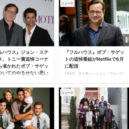
人気を博したシットコム『フル
したボブ・サゲット（ダニー役）が亡
ニュース
』のダニー役で親しまれ、昨年
くなった当時を振り返っている。米
2年1月9日に逝去したボブ・サゲッ
Entertainment Weeklyが伝えた。 第一
のケリー・リゾが、マシューの
報を聞いた時はデマだと考えたが… 米
関して苦言を呈した。米
ABCにて1987年から1995年にかけて放
lineが報じている。 近親者よりも
送された『フルハウス』での共演を機
ディアが死を知る？ マシューの
にプライベートでも親交を深め、長年
目にしたケリーは、夫ボブが亡
にわたり親友同士だったジョンとボ
た時の報道を思い出したとい
ブ。昨年ボブが65歳で突然この世を去
ルハウス』ジョン・ステ
『フルハウス』ボブ・サゲッ
ikTokにあげた動画の中で、次の
ったと知った時の悲しみについてジョ
ス、トニー賞追悼コーナ
トの追悼番組がNetflixで6月
語っている。「昨日、TMZがマ
ンが口を開いた。 回顧録「If Yo …
ら省かれたボブ・サゲッ
に配信
・ペリーに …
ついてのやるせない思い
1月9日、大人気シットコム『フルハウ
ス』と続編ドラマ『フラーハウス』
ミー賞やトニー賞の授賞式で
で、一家の主ダニー役を演じたボブ・
くなった業界人を追悼するコー
サゲットが65歳で永眠したという衝撃
設けられている。『フルハウ
ニュース
のニュースが報じられてから早3か
ジェシー役で知られるジョン・
月。俳優だけでなく、スタンダップコ
モスは、このコーナーで名前を
メディアンとしても活躍したボブを偲
もらえなかった親友ボブ・サゲ
び、Netflixで6月に追悼番組が配信さ
ついて、思いを述べている。米
れることが明らかとなった。米
iderが伝えた。 ジョン・ステイモ
Colliderが報じている。 この追悼番組
った行き場のない思い 現地時間