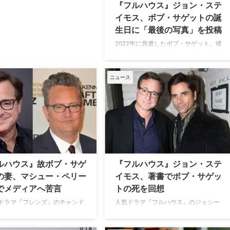
『フルハウス』ジョン・ステ
イモス、ボブ・サゲットの誕
生日に「最後の写真」を投稿
2022年に急逝したボブ・サゲット。彼
の死から4年が経った今も、親友ジョ
ン・ステイモスとの絆が色褪せること
はない。『フルハウス』で、キザでク
ニュース
ールなジェシーおじさんを演じたジョ
ン・ステイモスが同作でダニー・タナ
ーを演じたボブの70歳の誕生日を記念
し、自身のInstagramを更新した。
Instagramで明かされた最後の写真 ジ
ョンは「私たちは以前、お互いに素晴
らしい誕生日パーティーを開き合って
いたものだ」と心温まるメッセージを
ルハウス』故ボブ・サゲ
『フルハウス』ジョン・ステ
投稿。「今日の君の70歳の誕生日は、
の妻、マシュー・ペリー
イモス、著書でボブ・サゲッ
歴史的なものになっていただろう！ 君
でメディアへ苦言
トの死を回想
が恋し …
ドラマ『フレンズ』のチャンド
人気ドラマ『フルハウス』のジェシー
で知られるマシュー・ペリーの
役で知られるジョン・ステイモスが、
世界が悲しみに包まれたが、同
先日発表した著書の中で、同作で共演