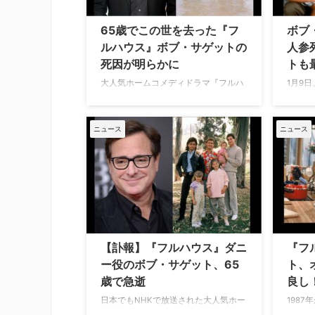
万人ものフォロワーを誇っているが、
の6月
昨年にボブが亡くなってから投稿は更
トニー
65歳でこの世を去った『フ
ボブ
新されておらず、マスクの買収により
と言わ
ルハウス』ボブ・サゲットの
人参
Twitterが新体制となったことで、
った人を
死因が明らかに
トも
2022年のある時点でボブのア …
いうコ
1月、『
大人気ホームコメディドラマ『フルハ
1月9
ウス』とNetflixで制作されたその続編
ブ・サ
『フラーハウス』で家長ダニー・タナ
が行わ
ーを演じたボブ・サゲット。先日65歳
む300
ニュース
ニュース
という若さでこの世を去ったボブだ
いる。
が、その死因が明らかになった。米TV
う若さ
Lineが報じている。 2月9日（水）、ボ
ス』の
ブの家族は「当局がボブは頭部外傷で
による
亡くなったと判断した」という…
われた
【訃報】『フルハウス』ダニ
『フ
ー役のボブ・サゲット、65
ト、
歳で急逝
良し
日本でもNHKで放送された大人気ホー
198
ムコメディドラマ『フルハウス』と、
された