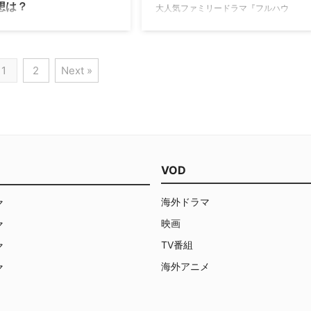
想は？
大人気ファミリードラマ『フルハウ
ス』のその後を描き、配信開始と共に
年間、ドラマを象徴する家とし
大ヒットとなったNetflixオリジナルシ
国のみならず全世界で親しまれ
リーズ『フラーハウス』。12月9日
赤いドアの白い家がついに、本
（金）からは待望のシーズン2の配信
フルハウス』の家になった感想
1
2
Next »
がスタートとなるが、配信開始を記念
てみると、デイヴは「30年後に
して、メインキャスト陣7名が日本へ
だね。こんな風に長い年月を経
揃って来日することが決定。新シーズ
にたどりつける番組がほかにあ
ンのエピソード日本初上映となる12月
うか。これからはこういった展
5日（…
サークル（Full Circle）"…
VOD
海外ドラマ
マ
映画
マ
TV番組
マ
海外アニメ
マ