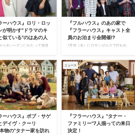
timeの人気コメディドラマ『シ
プロポーズしたことを明らかにした。
レス 俺たちに恥はない』シー
【関連記事】『フラーハウス』シー…
ラーハウス』ロリ・ロッ
『フルハウス』のあの家で
ンが明かす"ドラマのキ
『フラーハウス』キャスト全
と似ている"のはあの人
員のお泊まり会開催!?
7年から8シーズンにわたって放送
1月18（水）にロサンゼルスで行われ
人気ファミリーコメディ『フル
た2017年ピープルズ・チョイス・アワ
』、一家の30年後の姿を描き現
ード（People's Choice Awards）で、
flixで配信中の『フラーハウ
見事フェイバリット・プレミアム・コ
ニュース
両作でベッキーを演じているロ
メディー・シリーズ賞を受賞した『フ
ックリンが、キャストの中のあ
ルハウス』の復活版である『フラーハ
が、ドラマのキャラクターとそ
ウス』。喜びを皆で分かち合ったキャ
であることを明かした。米
ストから"全員のお泊まり会"が、あの
ainment Tonight…
家で開催されるかも…
ラーハウス』ボブ・サゲ
『フラーハウス』"タナー・
とデイヴ・クーリ
ファミリー"7人揃っての来日
"本物の"タナー家を訪れ
決定！