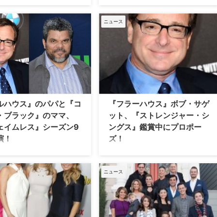
人も…
』と、その30年後の姿を描いた
2018年も多くのスターたちの出会いや
lixオリジナルシリーズ『フラーハ
ニュース
別れを報じてきたが、その中から結婚
。両シリーズで、父親ダニーを
に至ったスターたちを＜前・後編＞と
ボブ・サゲットが、ミシェルを
して振り返ってみよう。＜後編＞とな
いたアシュレイ＆メアリー＝ケ
る今年7月～12月は？ 【関連記事】
オルセン姉妹と今でも仲が良い
2018年上半期に結婚したスターは？ ■
た。米E!Onlineが報…
シャリータ・グラント×サブリナ・ス
カウ デートアプリを通じて知り合った
二人は、2016年10月から交際を…
ルハウス』のパパと『コ
『フラーハウス』ボブ・サゲ
・ブラック』のママ、
ット、『ストレンジャー・シ
ェイムレス』シーズン9
ングス』鑑賞中にプロポー
演！
ズ！
7年から8シーズンにわたり放送さ
1987年から8シーズンにわたって放送
フルハウス』で一家の主ダニー
された人気ファミリーコメディ『フル
たボブ・サゲットと、医療ドラ
ハウス』と、その30年後の姿を描いた
ニュース
ード・ブラック 生と死の間
Netflixオリジナルシリーズ『フラーハ
ER（救命処置室）のママことジ
ウス』。両シリーズで、父親ダニーを
・サランダー看護師長を演じた
演じるボブ・サゲットが交際中だった
・ガスマン。そんな二人が、米
フードブロガーのケリー・リッツォに