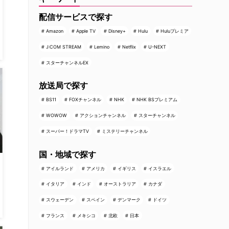
配信サービスで探す
Amazon
Apple TV
Disney+
Hulu
Huluプレミア
J:COM STREAM
Lemino
Netflix
U-NEXT
スターチャンネルEX
放送局で探す
BS11
FOXチャンネル
NHK
NHK BSプレミアム
WOWOW
アクションチャンネル
スターチャンネル
スーパー！ドラマTV
ミステリーチャンネル
国・地域で探す
アイルランド
アメリカ
イギリス
イスラエル
イタリア
インド
オーストラリア
カナダ
スウェーデン
スペイン
デンマーク
ドイツ
フランス
メキシコ
北欧
日本