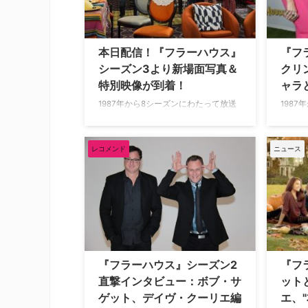
Entertainment Weekl…
Show
ェイム
ズン…
本日配信！『フラーハウス』
『フ
シーズン3より新場面写真＆
クリ
特別映像が到着！
ャラ
1987年から8シーズンにわたって放送
198
された人気ファミリーコメディ『フル
された
ハウス』の30年後の姿を描いたNetflix
ハウス
オリジナルシリーズ、シーズン3の
在Net
レコメンド
ニュース
Part1となる『フラーハウス 最高の夏
ス』、
休み』の配信が本日からスタート！
リ・ロ
30周年を迎える記念日に新シーズンか
る一人
らの新場面写真とアニバーサリー特別
っくり
映像が届いた。 新たな場面写…
Entert
『フラーハウス』シーズン2
『フ
直撃インタビュー：ボブ・サ
ット
ゲット、デイヴ・クーリエ編
エ、