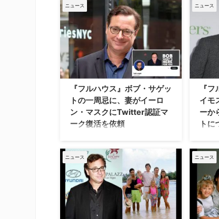
ーを演じたボブ・サゲットが突然亡く
じく大
ニュース
ニュース
なったのは2022年1月9日。それから2
ハウス
年が経ち、共演者たちがボブへの追悼
202
メッセージを寄せている。米
トの妻
Entertainment Weeklyが伝えた。 ジェ
報道に
シー、ジョーイ、娘たちとキミーも反
E!On
応 ジェシー役のジョン・ステイモス
先にメ
は、ジョーイ役のデイヴ・クーリエ、
訃報を
D.J.役のキャンディス・キャメロン・
くなっ
『フルハウス』ボブ・サゲッ
『フ
ブレ、ステファニー役のジョディ・ス
う。T
トの一周忌に、妻がイーロ
イモ
ウィーティン、キミー役のアンドレ
ように
ン・マスクにTwitter認証マ
ーか
ア・バー …
シュー
ーク復活を依頼
トに
大人気シットコム『フルハウス』のダ
アカデ
ニー・ターナー役で親しまれ、2022年
は、亡
1月9日に逝去したボブ・サゲットの一
ナーが
ニュース
ニュース
周忌を迎え、妻のケリー・リゾが、
ス』の
Twitterを買収したイーロン・マスクに
ステイ
ボブのアカウント認証済みチェックマ
挙げて
ークを復活させるよう依頼している。
ットに
「夫は本当にTwitterが大好きだった」
Coll
ボブのTwitterアカウントは現在も220
スが綴