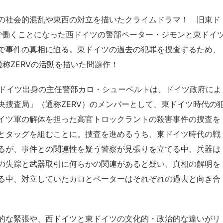
の社会的混乱や東西の対立を描いたクライムドラマ！ 旧東ド
Vで働くことになった西ドイツの警部ペーター・ジモンと東ドイ
で事件の真相に迫る。東ドイツの過去の犯罪を捜査するため、
通称ZERVの活動を描いた問題作！
東ドイツ出身の主任警部カロ・シューベルトは、ドイツ政府によ
央捜査局」（通称ZERV）のメンバーとして、東ドイツ時代の
イツ軍の解体を担った高官トロックラントの殺害事件の捜査を
とタッグを組むことに。捜査を進めるうち、東ドイツ時代の戦
るが、事件との関連性を疑う警察が見張りを立てる中、兵器は
の失踪と武器取引に何らかの関連があると疑い、真相の解明を
る中、対立していたカロとペーターはそれぞれの過去と向き合
的な緊張や、西ドイツと東ドイツの文化的・政治的な違いがリ