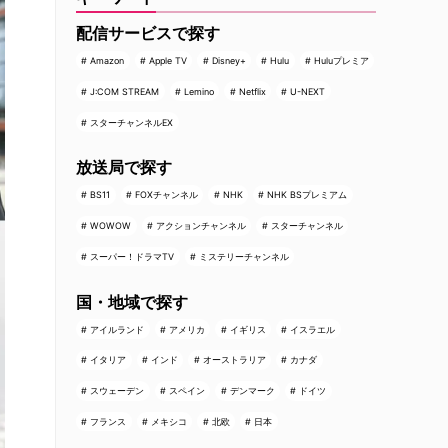
配信サービスで探す
Amazon
Apple TV
Disney+
Hulu
Huluプレミア
J:COM STREAM
Lemino
Netflix
U-NEXT
スターチャンネルEX
放送局で探す
BS11
FOXチャンネル
NHK
NHK BSプレミアム
WOWOW
アクションチャンネル
スターチャンネル
スーパー！ドラマTV
ミステリーチャンネル
国・地域で探す
アイルランド
アメリカ
イギリス
イスラエル
イタリア
インド
オーストラリア
カナダ
スウェーデン
スペイン
デンマーク
ドイツ
フランス
メキシコ
北欧
日本