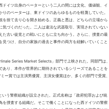
西ドイツ出身のペーターという二人の間には文化、価値観、イ
かりのペーターは、東ドイツのあらゆるものを軽蔑していた。
観を捨て去り心を開き始める。正義と悪は、どちらの立場から
に気づくのだった。二人は違法な武器取引、実現されていない
えた古い徒党との戦いにともに立ち向かう。さらに、捜査の最
を見つけ、自分の家族の過去と事件の両方を紐解いていくこと
e Series Market Selects」部門で上映された。同部門は
であり、本作が世界的に期待されているシリーズであることを
カデミー賞では主演男優賞、主演女優賞ほか、多くの部門で受賞
RVという警察組織が設立された。正式名称は「政府犯罪および統
為を捜査する組織だ。そこで働くことになった西ドイツの警察