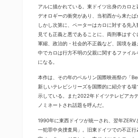
アルに描かれている。東ドイツ出身のカロと
デオロギーの衝突があり、当初西から来たば
しかし次第に、ペーターはカロに対する先入
見ても正義と悪であることに、両刑事はすぐ
軍縮、政治的・社会的不正義など、国境を越
中でカロは行方不明の父親に関するファイル
になる。
本作は、その年のベルリン国際映画祭の「Berlinal
新しいテレビシリーズを国際的に紹介する場
示している。また2022年ドイツテレビア
ノミネートされ話題を呼んだ。
1990年に東西ドイツが統一され、翌年ZE
一犯罪中央捜査局」。旧東ドイツでの不正行