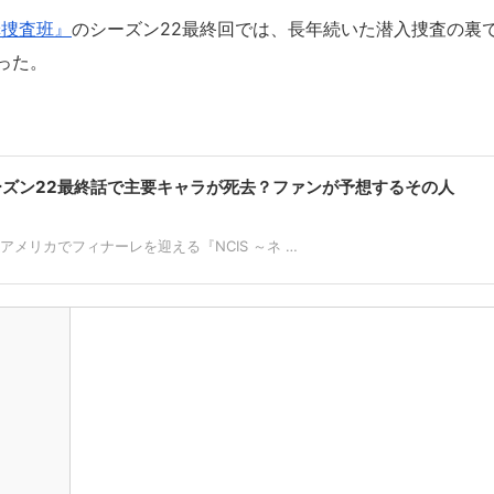
罪捜査班』
のシーズン22最終回では、長年続いた潜入捜査の裏
った。
シーズン22最終話で主要キャラが死去？ファンが予想するその人
アメリカでフィナーレを迎える『NCIS ～ネ …