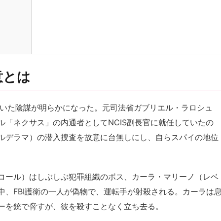
意とは
ていた陰謀が明らかになった。元司法省ガブリエル・ラロシュ
「ネクサス」の内通者としてNCIS副長官に就任していたの
ルデラマ）の潜入捜査を故意に台無しにし、自らスパイの地位
コール）はしぶしぶ犯罪組織のボス、カーラ・マリーノ（レベ
中、FBI護衛の一人が偽物で、運転手が射殺される。カーラは
ーを銃で脅すが、彼を殺すことなく立ち去る。