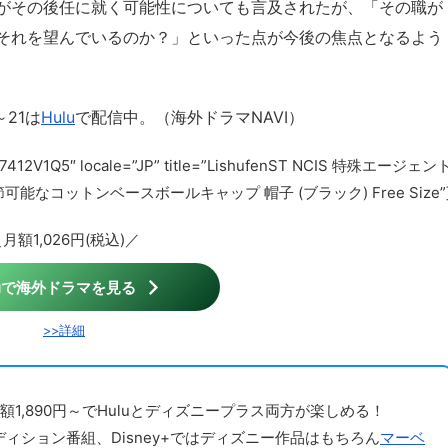
がその後任に就く可能性についても言及されたが、「その職が
それを望んでいるのか？」といった点が今後の焦点となるよう
～21は
Hulu
で配信中。（海外ドラマNAVI）
”B07412V1Q5″ locale=”JP” title=”LishufenST NCIS 特殊エージェン
なコットンベースボールキャップ 帽子 (ブラック) Free Size”
月額1,026円(税込)／
luで海外ドラマを見る
>>詳細
額1,890円～でHuluとディズニープラス両方が楽しめる！
ディション番組、Disney+ではディズニー作品はもちろん
マーベ