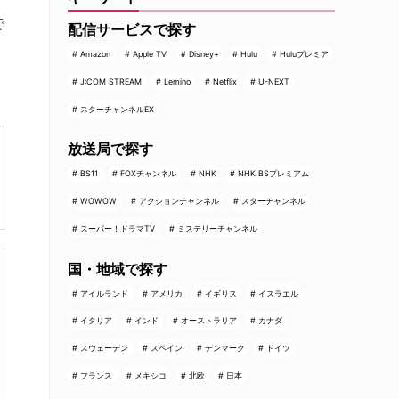
で
配信サービスで探す
Amazon
Apple TV
Disney+
Hulu
Huluプレミア
J:COM STREAM
Lemino
Netflix
U-NEXT
スターチャンネルEX
放送局で探す
BS11
FOXチャンネル
NHK
NHK BSプレミアム
WOWOW
アクションチャンネル
スターチャンネル
スーパー！ドラマTV
ミステリーチャンネル
国・地域で探す
アイルランド
アメリカ
イギリス
イスラエル
イタリア
インド
オーストラリア
カナダ
スウェーデン
スペイン
デンマーク
ドイツ
フランス
メキシコ
北欧
日本