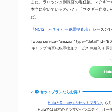
また、ラロッシュ副長官の退任後、マクギー
本当に空いているのか？」「マクギー自身が
だ。
『NCIS ～ネイビー犯罪捜査班』
シーズン1
[wpap service=”amazon” type=”detail” id=
キャップ 海軍犯犯罪捜査サービス 刺繍入り 調節可能
＼
Hu
セットプランならお得！
HuluとDisney+のセットプラン
なら月
Huluでは日本のドラマやバラエティ、オー