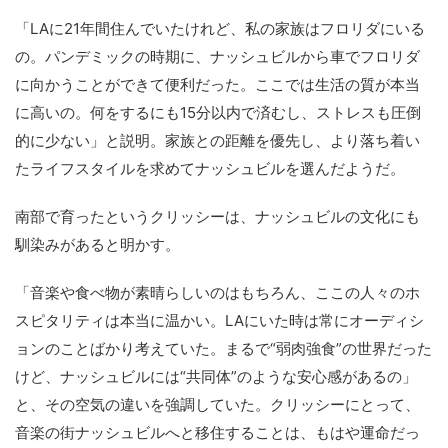
「LAに21年間住んでいたけれど、私の家族はフロリダにいる
の。パンデミックの時期に、ナッシュビルから車でフロリダ
に向かうことができて便利だった。ここでは生活の質が本当
に高いの。何をするにも15分以内で済むし、ストレスも圧倒
的に少ない」と説明。家族との距離を優先し、より落ち着い
たライフスタイルを求めてナッシュビルを選んだようだ。
南部で育ったというクリッシーは、ナッシュビルの文化にも
馴染みがあると明かす。
「音楽や食べ物が素晴らしいのはもちろん、ここの人々のホ
スピタリティは本当に温かい。LAにいた時は常にオーディシ
ョンのことばかり考えていた。まるで“弱肉強食”の世界だった
けど、ナッシュビルには“共同体”のような安心感があるの」
と、その空気の違いを強調していた。クリッシーにとって、
音楽の街ナッシュビルへと移住することは、もはや運命だっ