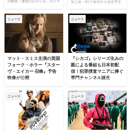
の映画『虚栄のかがり火』のドラ
地上波・BSで放送中＆放送予定
マ化がApple TVで進められてい
の海外ドラマを一挙ご紹介。（随
たが、頓挫したことが明らかにな
時更新） NHK・NHK BSで放送
った。米Deadlineが報じてい
ニュース
ニュース
中＆放送予定の海外ドラマ 海外
る。 鬼門らしく一筋縄ではいか
ドラマ『DOC（ドック） あす
ず 原作は、1987年に出版された
へのカルテ』 NHK BSプレミアム
トム・ウルフのベストセラー小説
4K｜毎週（木） 17：00～ イタ
「虚栄の篝火」。1980年代のニ
リア発！ 12年間の記憶を失った
ューヨークの上流社会を辛辣に風
エリート医師の物語。 原作 ピエ
刺した作品だ。ウォール街で台頭
ルダンテ・ピッチョーニ キャス
マット・スミス主演の英国
『シカゴ』シリーズ生みの
したトレーダーたち、その華奢な
ト ルカ・アルジェンテーロ、マ
フォーク・ホラー『スター
親による番組も日本初配
妻や愛人、そして富裕層が住むマ
ティルデ・ジョリ、サラ・ラッザ
ヴ・エイカー 召喚』予告
信！犯罪捜査マニアに捧ぐ
ンハッタンと周辺の貧困な地区と
ーロ ほか ≫≫『DOC（ドッ
映像が公開
専門チャンネル誕生
の間にくすぶる人種間の緊張を描
ク）3 あすへのカルテ』詳細 海
く。人種間の対立を煽って全国的
外ドラマ『DOC（ドック）3 あ
英国ヨークシャー地方を舞台に、
日本唯一のミステリードラマ専門
な名声を得た …
すへのカルテ』 総合｜毎週
土地の伝承と家族の崩壊を描くフ
チャンネル「ミステリーチャンネ
（日） …
ニュース
ニュース
ォーク・ホラー映画『スターヴ・
ル」が、開局月である8月に展開
エイカー 召喚』。公開に先駆け
する新たなサービスとして、犯罪
て、不穏な空気が漂う日本版予告
捜査に特化した新たな専門チャン
映像と、英国らしい曇天の世界観
ネル「THE 犯罪捜査ファイル・
が印象的な場面写真が一挙に公開
チャンネル」をスタート。 『ラ
された。 土地に眠る伝承と家族
イン・オブ・デューティ』キャス