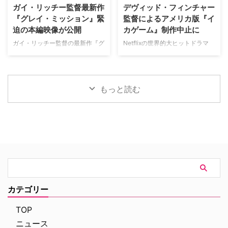
の崩壊を描く、静謐なるフォー
トが贈る犯罪ドキュメンタリーも
ガイ・リッチー監督最新作
デヴィッド・フィンチャー
ク・ホラー リチャードとジュリ
本チャンネルは、JCOM株式会社
『グレイ・ミッション』緊
監督によるアメリカ版『イ
エット夫妻が最近移り住んだ英国
がAmazon Prime Videoで提供す
迫の本編映像が公開
カゲーム』制作中止に
ヨークシャー地方の人里離れた
る新たなチャンネルパッケージサ
「スターヴ・エイカー」は、家族
ービス「プレミアTVパック」の
ガイ・リッチー監督の最新作『グ
Netflixの世界的大ヒットドラマ
に対して奇妙な力を及ぼしている
うちのチャンネルの一つで、人気
レイ・ミッション』がの公開に先
『イカゲーム』を巡り、デヴィッ
ように思われる。ある日、彼らの
の高い犯罪捜査ドラマや放送には
立ち、ジェイク・ギレンホールと
ド・フィンチャー監督がメガホン
幼い息子オーウェンは喘息発作に
ないクライムドキュメンタリーを
ヘンリー・カヴィルによるスタイ
をとる予定だった英語版スピンオ
よって突然命を落としてしまう。
配信する …
リッシュなアクションとユーモア
フ『Heckler（仮題）』の企画開
もっと読む
そ …
が詰まった本編映像が公開され
発が中止されたことが明らかにな
た。さらに、著名人たちからの絶
った。一時は同フランチャイズ初
賛コメントも到着した。 最強の
の英語によるドラマシリーズとし
二人が挑む成功率ゼロパーセント
て期待されていたが、動画配信プ
の奪還計画！映画『グレイ・ミッ
ラットフォーム側の戦略変更など
ション』 『シャーロック・ホー
を受け、プロジェクトは表舞台か
ムズ』や『コードネーム
ら姿を消すこととなった。米
U.N.C.L.E.』で世界中の映画ファ
ThePlaylistが報じている。 デヴ
ンを熱狂させたガイ・リッチー監
ィッド・フィンチャーが進めてい
督の最新作は、最高にセクシーで
た極秘企画『Heckler』とは？
カテゴリー
最高に危険なノンストップ・バデ
2024年、フィンチャーがNetf …
ィアクションだ。アメリカ海軍 …
TOP
ニュース