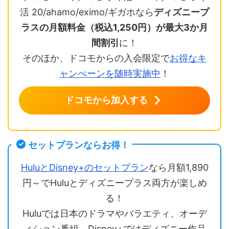
活 20/ahamo/eximo/ギガホなら
ディズニープ
ラスの月額料金（税込1,250円）が最大3か月
間割引
に！
そのほか、ドコモからの入会限定で
お得なキ
ャンぺーンを随時実施中
！
ドコモから加入する
セットプランならお得！
HuluとDisney+のセットプラン
なら月額1,890
円～でHuluとディズニープラス両方が楽しめ
る！
Huluでは日本のドラマやバラエティ、オーデ
ィション番組、Disney+ではディズニー作品