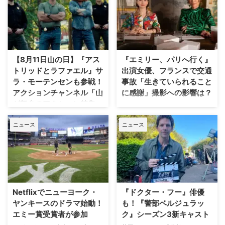
【8月11日山の日】『アス
『エミリー、パリへ行く』
トリッドとラファエル』サ
出演女優、フランスで交通
ラ・モーテンセンも参戦！
事故「生きていられること
アクションチャンネル「山
に感謝」撮影への影響は？
が舞台のアクション特集」
人気Netflixドラマ『エミリー、パ
放送
リへ行く』第6シーズンに出演す
ニュース
ニュース
るイギリス人女優のミニー・ドラ
日本で唯一のアクション海外ドラ
イヴァーが、フランスでの撮影休
マ専門チャンネル「アクションチ
止期間中に深刻な自動車事故に遭
ャンネル」にて、8月11日の山の
っていたことが分かった。 生き
日に合わせた特別編成「山が舞台
ていられることに心から感謝 ミ
のアクション特集」が放送され
ニーは過去8週間にわたり、
る。 8月11日「山の日」に注目の
Instagram上で「パリ近況報告」
山岳アクション2作品を特別編成
Netflixでニューヨーク・
『ドクター・フー』俳優
と題した動画シリーズを投稿。最
今回の特集では、米陸軍特殊部隊
ヤンキースのドラマ始動！
も！『警部ベルジュラッ
終シーズンの撮影で滞在していた
出身の保安官が山岳地帯の町で起
エミー賞受賞者が参加
ク』シーズン3新キャスト
パリでの日常をファンに届けてい
きる難事件に挑む全米大ヒット作