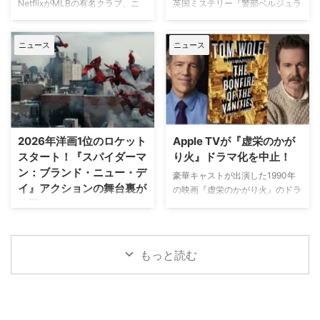
た。しかし8月6日（木）早朝、
NetflixがMLBの有名クラブ、ニ
英国ミステリー『警部ベルジュラ
『ブルーリッジ 山岳捜査網』が
首にネックサポーターを装着して
ューヨーク・ヤンキースを題材に
ック』シーズン3の撮影が始まっ
独占日本初放送。さらに、元特殊
ベッドに横たわる姿で最新動画を
した新作ドラマシリーズの開発を
ている。また、4人のキャストが
部隊員の父親が娘を守るために大
公開。「パリの最新情報だけど、
ニュース
ニュース
進めている。米Varietyが報じ
新たに加わることも明らかになっ
自然を駆け巡るフランス発の話題
実はロンドンに戻っ …
た。 『オザークへようこそ』ジ
た。英BBCなど複数のメディアが
作『デビルズ・リープ～娘を守
ェイソン・ベイトマンも関与
伝えている。 これまでで最も衝
れ！最強の親父』が一挙放送され
Netflixは、今年3月のMLB開幕戦
撃的な事件に巻き込まれるベルジ
る。雄大な自然の中で繰り広 …
をライヴ配信したのを皮切りに、
ュラック 1981年から1991年にか
7月のホームランダービーもリリ
けて英BBCで放送されたジョン・
ースするなど、MLBとの関係性
ネトルズ主演ドラマ
2026年洋画1位のロケット
Apple TVが『虚栄のかが
を深めている。この協力関係は
『Bergerac（原題）』をリブー
スタート！『スパイダーマ
り火』ドラマ化を中止！
2028年まで続く予定だ。今月中
トした本作。イギリス海峡に浮か
ン：ブランド・ニュー・デ
旬に行われるフィールド・オブ・
ぶジャージー島を舞台に、警部の
豪華キャストが出演した1990年
イ』アクションの舞台裏が
ドリームス（映画『フィールド・
ジム・ベルジュラックが事件に挑
の映画『虚栄のかがり火』のドラ
公開
オブ・ドリームス』の舞台となっ
む人気シリーズだ。本国イギリス
マ化がApple TVで進められてい
たアイオワ州のとうもろこし畑の
で2025年にシーズン1（『警部ベ
たが、頓挫したことが明らかにな
トム・ホランド演じるスパイダー
中にある球 …
ルジュラック～豪邸に …
った。米Deadlineが報じてい
マンの新たな物語を描く映画『ス
る。 鬼門らしく一筋縄ではいか
パイダーマン：ブランド・ニュ
もっと読む
ず 原作は、1987年に出版された
ー・デイ』が大ヒット上映中だ。
トム・ウルフのベストセラー小説
公開初日の興行収入は5億6,000
「虚栄の篝火」。1980年代のニ
万円を超え、2026年公開の洋画
ューヨークの上流社会を辛辣に風
ナンバーワンを記録。このたび、
刺した作品だ。ウォール街で台頭