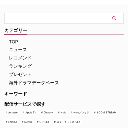
主演のトム・ホランド自らが臨場
したトレーダーたち、その華奢な
感あふれるアクションシーン撮影
妻や愛人、そして富裕層が住むマ
の裏側を明かす特別映像が公開さ
ンハッタンと周辺の貧困な地区と
れた。 世界中で大ヒットを記
の間にくすぶる人種間の緊張を描
録！ 映画史に残る快挙を達成 ソ
く。人種間の対立を煽って全国的
ニー・ピクチャーズ配給、トム・
カテゴリー
な名声を得た …
ホランド演じるピーター・パーカ
ー＝スパイダーマンの新たなる物
TOP
語、『スパイダーマン：ブラン
ニュース
ド・ニュー・デイ』が大ヒット …
レコメンド
ランキング
プレゼント
海外ドラマデータベース
キーワード
配信サービスで探す
Amazon
Apple TV
Disney+
Hulu
Huluプレミア
J:COM STREAM
Lemino
Netflix
U-NEXT
スターチャンネルEX