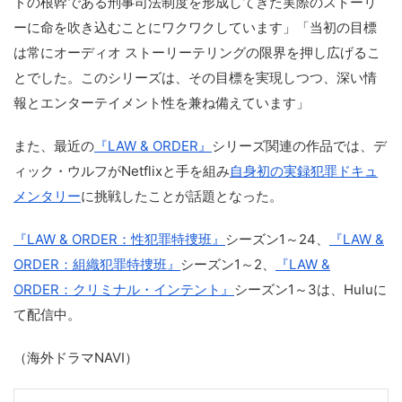
ドの根幹である刑事司法制度を形成してきた実際のストーリ
ーに命を吹き込むことにワクワクしています」「当初の目標
は常にオーディオ ストーリーテリングの限界を押し広げるこ
とでした。このシリーズは、その目標を実現しつつ、深い情
報とエンターテイメント性を兼ね備えています」
また、最近の
『LAW & ORDER』
シリーズ関連の作品では、デ
ィック・ウルフがNetflixと手を組み
自身初の実録犯罪ドキュ
メンタリー
に挑戦したことが話題となった。
『LAW & ORDER：性犯罪特捜班』
シーズン1～24、
『LAW &
ORDER：組織犯罪特捜班』
シーズン1～2、
『LAW &
ORDER：クリミナル・インテント』
シーズン1～3は、Huluに
て配信中。
（海外ドラマNAVI）