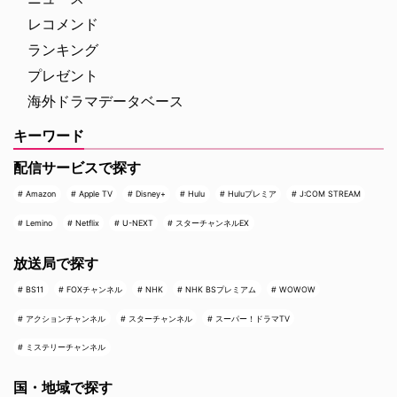
ド・ニュー・デイ』が大ヒット …
レコメンド
ランキング
プレゼント
海外ドラマデータベース
キーワード
配信サービスで探す
Amazon
Apple TV
Disney+
Hulu
Huluプレミア
J:COM STREAM
Lemino
Netflix
U-NEXT
スターチャンネルEX
放送局で探す
BS11
FOXチャンネル
NHK
NHK BSプレミアム
WOWOW
アクションチャンネル
スターチャンネル
スーパー！ドラマTV
ミステリーチャンネル
国・地域で探す