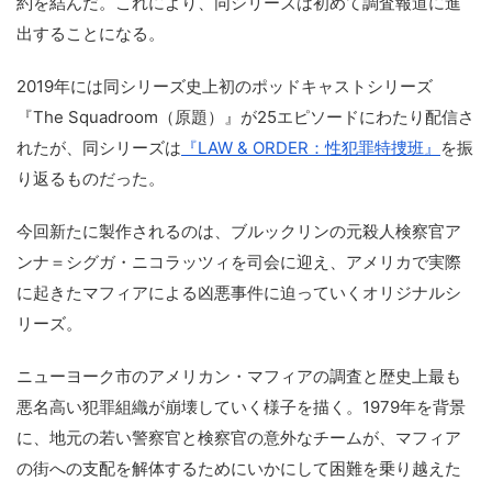
約を結んだ。これにより、同シリーズは初めて調査報道に進
出することになる。
2019年には同シリーズ史上初のポッドキャストシリーズ
『The Squadroom（原題）』が25エピソードにわたり配信さ
れたが、同シリーズは
『LAW & ORDER：性犯罪特捜班』
を振
り返るものだった。
今回新たに製作されるのは、ブルックリンの元殺人検察官ア
ンナ＝シグガ・ニコラッツィを司会に迎え、アメリカで実際
に起きたマフィアによる凶悪事件に迫っていくオリジナルシ
リーズ。
ニューヨーク市のアメリカン・マフィアの調査と歴史上最も
悪名高い犯罪組織が崩壊していく様子を描く。1979年を背景
に、地元の若い警察官と検察官の意外なチームが、マフィア
の街への支配を解体するためにいかにして困難を乗り越えた