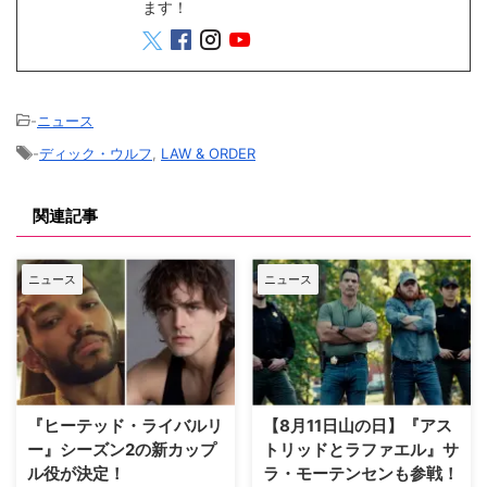
ます！
-
ニュース
-
ディック・ウルフ
,
LAW & ORDER
関連記事
ニュース
ニュース
『ヒーテッド・ライバルリ
【8月11日山の日】『アス
ー』シーズン2の新カップ
トリッドとラファエル』サ
ル役が決定！
ラ・モーテンセンも参戦！