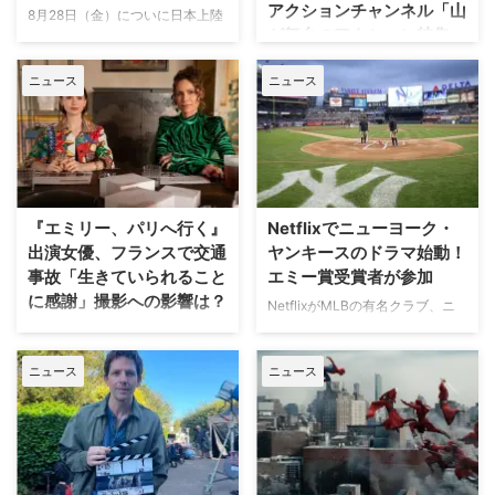
アクションチャンネル「山
8月28日（金）についに日本上陸
が舞台のアクション特集」
を果たす話題のドラマ『ヒーテッ
放送
ド・ライバルリー』。そのシーズ
ニュース
ニュース
ン2の新カップル役が分かった。
日本で唯一のアクション海外ドラ
米Deadlineが報じている。 シー
マ専門チャンネル「アクションチ
ズン1の主要カップルも引き続き
ャンネル」にて、8月11日の山の
出演 『ヒーテッド・ライバルリ
日に合わせた特別編成「山が舞台
ー』はカナダの作家レイチェル・
のアクション特集」が放送され
リードによるベストセラー小説
る。 8月11日「山の日」に注目の
「Game Changers」シリーズを
山岳アクション2作品を特別編成
『エミリー、パリへ行く』
Netflixでニューヨーク・
原作とする。シーズン1は小説シ
今回の特集では、米陸軍特殊部隊
出演女優、フランスで交通
ヤンキースのドラマ始動！
リーズ第2作「Heated Rivalry」
出身の保安官が山岳地帯の町で起
事故「生きていられること
エミー賞受賞者が参加
をもとに、氷上で最大のライバル
きる難事件に挑む全米大ヒット作
に感謝」撮影への影響は？
として火花を散らす二人のスター
NetflixがMLBの有名クラブ、ニ
『ブルーリッジ 山岳捜査網』が
選手、カナダ代表のシェーン・ホ
ューヨーク・ヤンキースを題材に
人気Netflixドラマ『エミリー、パ
独占日本初放送。さらに、元特殊
ランダーとロシア出身のイリヤ …
した新作ドラマシリーズの開発を
リへ行く』第6シーズンに出演す
部隊員の父親が娘を守るために大
ニュース
ニュース
進めている。米Varietyが報じ
るイギリス人女優のミニー・ドラ
自然を駆け巡るフランス発の話題
た。 『オザークへようこそ』ジ
イヴァーが、フランスでの撮影休
作『デビルズ・リープ～娘を守
ェイソン・ベイトマンも関与
止期間中に深刻な自動車事故に遭
れ！最強の親父』が一挙放送され
Netflixは、今年3月のMLB開幕戦
っていたことが分かった。 生き
る。雄大な自然の中で繰り広 …
をライヴ配信したのを皮切りに、
ていられることに心から感謝 ミ
7月のホームランダービーもリリ
ニーは過去8週間にわたり、