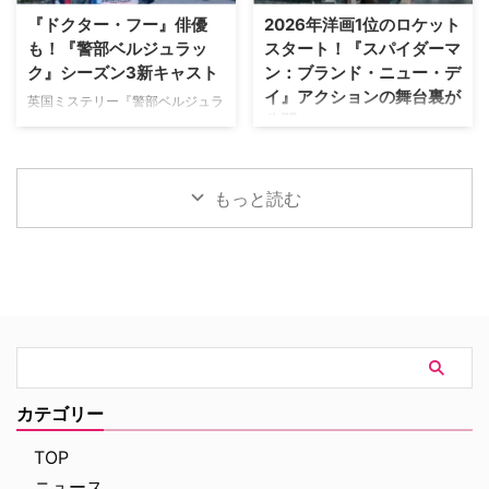
ースするなど、MLBとの関係性
Instagram上で「パリ近況報告」
『ドクター・フー』俳優
2026年洋画1位のロケット
を深めている。この協力関係は
と題した動画シリーズを投稿。最
も！『警部ベルジュラッ
スタート！『スパイダーマ
2028年まで続く予定だ。今月中
終シーズンの撮影で滞在していた
ク』シーズン3新キャスト
ン：ブランド・ニュー・デ
旬に行われるフィールド・オブ・
パリでの日常をファンに届けてい
イ』アクションの舞台裏が
ドリームス（映画『フィールド・
た。しかし8月6日（木）早朝、
英国ミステリー『警部ベルジュラ
公開
オブ・ドリームス』の舞台となっ
首にネックサポーターを装着して
ック』シーズン3の撮影が始まっ
たアイオワ州のとうもろこし畑の
ベッドに横たわる姿で最新動画を
ている。また、4人のキャストが
トム・ホランド演じるスパイダー
中にある球 …
公開。「パリの最新情報だけど、
新たに加わることも明らかになっ
マンの新たな物語を描く映画『ス
実はロンドンに戻っ …
た。英BBCなど複数のメディアが
パイダーマン：ブランド・ニュ
もっと読む
伝えている。 これまでで最も衝
ー・デイ』が大ヒット上映中だ。
撃的な事件に巻き込まれるベルジ
公開初日の興行収入は5億6,000
ュラック 1981年から1991年にか
万円を超え、2026年公開の洋画
けて英BBCで放送されたジョン・
ナンバーワンを記録。このたび、
ネトルズ主演ドラマ
主演のトム・ホランド自らが臨場
『Bergerac（原題）』をリブー
感あふれるアクションシーン撮影
トした本作。イギリス海峡に浮か
の裏側を明かす特別映像が公開さ
ぶジャージー島を舞台に、警部の
れた。 世界中で大ヒットを記
ジム・ベルジュラックが事件に挑
録！ 映画史に残る快挙を達成 ソ
む人気シリーズだ。本国イギリス
ニー・ピクチャーズ配給、トム・
カテゴリー
で2025年にシーズン1（『警部ベ
ホランド演じるピーター・パーカ
ルジュラック～豪邸に …
ー＝スパイダーマンの新たなる物
TOP
語、『スパイダーマン：ブラン
ニュース