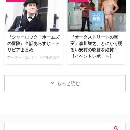
マンを演じる榎木淳弥にインタビ
ーズおなじみの顔ぶれはもちろ
ュー！ 孤独を抱えながらも成長
ん、他作品のヒーローや原作コミ
したピーターの魅力や、ハルク、
ックスのキャラクターも多数登場
パニッシャーたちとの掛け合い、
している。そこで、映画をすでに
そして本作に込められた意味につ
鑑賞した人向けに、気になるキャ
いて、たっぷり語ってもらった。
ラクターについて解説しよう。 ※
『シャーロック・ホームズ
『オークストリートの異
記憶をなくした世界で描かれる、
本記事には『スパイダーマン：ブ
の冒険』全話あらすじ・ト
変』森川智之、とにかく明
ピーターの「人間ドラマ」 ――
ランド・ニュー・デイ』のネタバ
リビアまとめ
るい安村の吹替を絶賛！
前作『スパイダーマン：ノー・ウ
レが含まれます。 アベンジャー
【イベントレポート】
ェイ・ホーム』ではドクター・ス
ズでおなじみバナー博士が登場！
アーサー・コナン・ドイルの原作
トレンジの魔術により、MJやネ
マーベル・シネマティック・ユニ
小説をもとに、ジェレミー・ブレ
J.J.エイブラムス製作の最新作映
ッドを含む全世界の人々からピー
バース（以下、MCU）でおなじ
ットが主演して1984年から1994
画『オークストリートの異変』が
ター・パーカーに関する記憶が消
み、天才物理化学者のブルース・
年まで放送された名作ドラマ『シ
8月14日（金）より日米同時公開
されてしまいました。あらため …
バナーが登場！ 過去には宇宙 …
ャーロック・ホームズの冒険』。
される。本作の公開を記念し、7
もっと読む
短編・長編合わせて60ある原作
月29日（水）にパシフィコ横浜
のうち、ドラマ化された全41話
「ヨコハマ恐竜展2026」内にて
のあらすじや裏話、トリビアをご
イベントを開催。会場には日本語
紹介！（※ドラマ版、原作小説の
吹替を担当した森川智之と、ハリ
ネタバレを含みますのでご注意く
ウッド映画吹替初挑戦となるとに
ださい） 『シャーロック・ホー
かく明るい安村が登壇。巨大ティ
ムズの冒険』エピソード一覧 実
ラノサウルスの前で、作品への思
はところどころでコナン・ドイル
いやアフレコ裏話をたっぷりと語