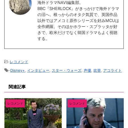
海外ドラマNAVI編集部。
BBC『SHERLOCK』がきっかけで海外ドラマ
の沼へ。根っからのオタク気質で、英国作品
以外ではアメコミ原作シリーズを好みMCUは
全作網羅。そのほかホラー・スプラッタが好
きで、欧米だけでなく韓国ドラマもよく視聴
する。
-
レコメンド
-
Disney+
,
インタビュー
,
スター・ウォーズ
,
声優
,
吹替
,
アコライト
関連記事
レコメンド
レコメンド