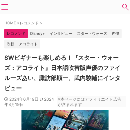
HOME
>
レコメンド
>
レコメンド
Disney+
インタビュー
スター・ウォーズ
声優
吹替
アコライト
SWビギナーも楽しめる！『スター・ウォー
ズ：アコライト』日本語吹替版声優のファイ
ルーズあい、諏訪部順一、武内駿輔にインタ
ビュー
2024年6月19日
2024
※本ページにはアフィリエイト広告
年8月19日
が含まれます