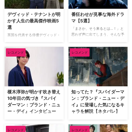
デヴィッド・テナントが明
番狂わせが見事な海外ドラ
かす人生の最高傑作映画5
マ【5選】
選
「まさか、そう来るとは…！」と
思わず声に出てしまう、そんな予
英国を代表する俳優デヴィッド・
想を覆す展開こそ海外ドラマの醍
テナント（『ドクター・フー』
醐味だろう。巧みに張り巡らされ
『グッド・オーメンズ』）が、映
た伏線や衝撃のドンデン返しに、
レコメンド
レコメンド
像ソフトメーカーの米Criterion社
気づけば最後まで一気見してしま
による人気企画「Criterion
うことも。そんな予想を鮮やかに
Closet」に登場した。数多の名作
裏切る番狂わせが見事な海外ドラ
映画のDVDやBlu-rayが並ぶ夢の
マを米TV Lineが取り上げている
ようなクローゼットを訪れたデヴ
ので、そのうち5作品を紹介しよ
ィッドは、自身が幼少期や俳優人
う。（※本記事は各作品の重要な
生の中で多大な影響を受けた名作
榎木淳弥が明かす吹き替え
知ってた？『スパイダーマ
ネタバレを含みますのでご注意く
映画をピックアップ。その魅力を
10年目の気づき『スパイ
ン：ブランド・ニュー・デ
ださい） 予想外の展開にビック
熱く語った。 『バンデットQ』か
ダーマン：ブランド・ニュ
イ』に登場した気になるキ
リさせられた海外ドラマ 『イカ
らオロノ劇の名作まで！独自のセ
ー・デイ』インタビュー
ャラを解説【ネタバレ】
ゲーム』 世界的ヒットを記録し
ンスで選ぶ名作群 最初に彼が手
た『イカゲーム』では、多額の賞
に取ったのは、テリー・ギリアム
『スパイダーマン：ブランド・ニ
『スパイダーマン：ブランド・ニ
金を懸けたデスゲームを通 …
監督による幻想的なファンタジー
ュー・デイ』日本語吹き替え版で
ュー・デイ』が大ヒット上映中。
…
レコメンド
レコメンド
ピーター・パーカー／スパイダー
ピーターやMJ、ネッドなどシリ