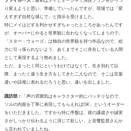
ファイルーズ：
最初はメイとオーシャで演技プランをがっつ
り変えようと思い、準備していったんですが、現場では「変
えすぎず自然な感じで」と指示を受けました。
特にメイはどすを利かせすぎちゃったところがあったんです
が、オーバーにやると世界観に合わなくなってしまうので。
「スター・ウォーズ」は独自の世界観を持つ作品なので、絵
力に引っ張られないよう、あくまでそこに存在している人間
として表現するよう努めました。
ただ、まったく同じというわけではなくて。生き別れて以
降、まったく違う生き方をしてきた二人なので、そこは言葉
遣いや語尾に表れるだろうと思い、違いを出しました。
諏訪部：
「声の雰囲気はキャラクター的にバッチリなので、
ソルの内面を丁寧に表現してもらえればOK」というオーダー
をいただきました。ですから特に序盤は、彼の謙虚さや誠実
さがしっかり伝わるように演じて欲しい、と音響監督さんか
ら言われていましたね。