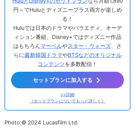
HuluとDisney+のセットプラン
なら月額1,890
円～でHuluとディズニープラス両方が楽しめ
る！
Huluでは日本のドラマやバラエティ、オーデ
ィション番組、Disney+ではディズニー作品
はもちろん
マーベル
や
スター・ウォーズ
、さ
らに
最新韓国ドラマ
や
BTSなどのオリジナル
コンテンツ
を多数配信！
セットプランに加入する
>>詳細
《セットプランについてもっと詳しく》
Photo:© 2024 Lucasfilm Ltd.