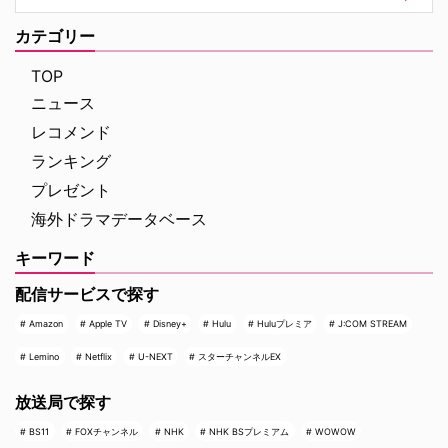
の原作の発表・収録と大きく順番
った熱気あふれるイベントの模様
が異なる本作。そうしたシャッフ
をレポートする。 大迫力のティ
カテゴリー
ルに加えて、あらすじや見どこ
ラノサウルスの前で恐竜トーク
ろ、キャストの経歴（その後 …
イベントは、恐竜展内に展示され
TOP
た大迫力のティラノサウ …
ニュース
レコメンド
ランキング
プレゼント
海外ドラマデータベース
キーワード
配信サービスで探す
Amazon
Apple TV
Disney+
Hulu
Huluプレミア
J:COM STREAM
Lemino
Netflix
U-NEXT
スターチャンネルEX
放送局で探す
BS11
FOXチャンネル
NHK
NHK BSプレミアム
WOWOW