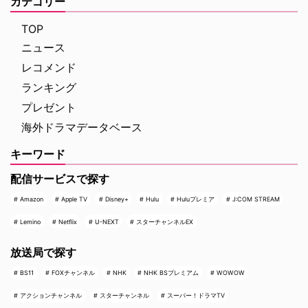
カテゴリー
最高に危険なノンストップ・バデ
の高い犯罪捜査ドラマや放送には
ィアクションだ。アメリカ海軍 …
ないクライムドキュメンタリーを
TOP
配信する …
ニュース
レコメンド
ランキング
プレゼント
海外ドラマデータベース
キーワード
配信サービスで探す
Amazon
Apple TV
Disney+
Hulu
Huluプレミア
J:COM STREAM
Lemino
Netflix
U-NEXT
スターチャンネルEX
放送局で探す
BS11
FOXチャンネル
NHK
NHK BSプレミアム
WOWOW
アクションチャンネル
スターチャンネル
スーパー！ドラマTV