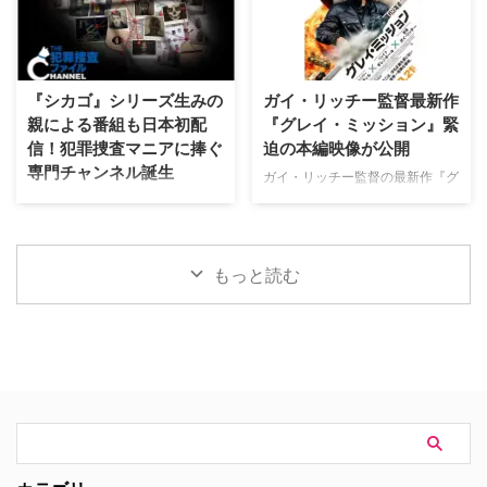
ド・ニュー・デイ』が大ヒット …
て、不穏な空気が漂う日本版予告
4K｜毎週（木） 17：00～ イタ
映像と、英国らしい曇天の世界観
リア発！ 12年間の記憶を失った
が印象的な場面写真が一挙に公開
エリート医師の物語。 原作 ピエ
された。 土地に眠る伝承と家族
ルダンテ・ピッチョーニ キャス
の崩壊を描く、静謐なるフォー
『シカゴ』シリーズ生みの
ガイ・リッチー監督最新作
ト ルカ・アルジェンテーロ、マ
ク・ホラー リチャードとジュリ
親による番組も日本初配
『グレイ・ミッション』緊
ティルデ・ジョリ、サラ・ラッザ
エット夫妻が最近移り住んだ英国
信！犯罪捜査マニアに捧ぐ
迫の本編映像が公開
ーロ ほか ≫≫『DOC（ドッ
ヨークシャー地方の人里離れた
専門チャンネル誕生
ク）3 あすへのカルテ』詳細 海
「スターヴ・エイカー」は、家族
ガイ・リッチー監督の最新作『グ
外ドラマ『DOC（ドック）3 あ
に対して奇妙な力を及ぼしている
レイ・ミッション』がの公開に先
日本唯一のミステリードラマ専門
すへのカルテ』 総合｜毎週
ように思われる。ある日、彼らの
立ち、ジェイク・ギレンホールと
チャンネル「ミステリーチャンネ
（日） …
幼い息子オーウェンは喘息発作に
ヘンリー・カヴィルによるスタイ
ル」が、開局月である8月に展開
よって突然命を落としてしまう。
リッシュなアクションとユーモア
する新たなサービスとして、犯罪
もっと読む
そ …
が詰まった本編映像が公開され
捜査に特化した新たな専門チャン
た。さらに、著名人たちからの絶
ネル「THE 犯罪捜査ファイル・
賛コメントも到着した。 最強の
チャンネル」をスタート。 『ラ
二人が挑む成功率ゼロパーセント
イン・オブ・デューティ』キャス
の奪還計画！映画『グレイ・ミッ
トが贈る犯罪ドキュメンタリーも
ション』 『シャーロック・ホー
本チャンネルは、JCOM株式会社
ムズ』や『コードネーム
がAmazon Prime Videoで提供す
U.N.C.L.E.』で世界中の映画ファ
る新たなチャンネルパッケージサ
ンを熱狂させたガイ・リッチー監
ービス「プレミアTVパック」の
督の最新作は、最高にセクシーで
うちのチャンネルの一つで、人気