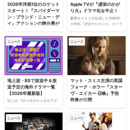
2026年洋画1位のロケット
Apple TVが『虚栄のかが
スタート！『スパイダーマ
り火』ドラマ化を中止！
ン：ブランド・ニュー・デ
豪華キャストが出演した1990年
イ』アクションの舞台裏が
の映画『虚栄のかがり火』のドラ
公開
マ化がApple TVで進められてい
たが、頓挫したことが明らかにな
トム・ホランド演じるスパイダー
った。米Deadlineが報じてい
ニュース
ニュース
マンの新たな物語を描く映画『ス
る。 鬼門らしく一筋縄ではいか
パイダーマン：ブランド・ニュ
ず 原作は、1987年に出版された
ー・デイ』が大ヒット上映中だ。
トム・ウルフのベストセラー小説
公開初日の興行収入は5億6,000
「虚栄の篝火」。1980年代のニ
万円を超え、2026年公開の洋画
ューヨークの上流社会を辛辣に風
ナンバーワンを記録。このたび、
刺した作品だ。ウォール街で台頭
主演のトム・ホランド自らが臨場
地上波・BSで放送中＆放
マット・スミス主演の英国
したトレーダーたち、その華奢な
感あふれるアクションシーン撮影
送予定の海外ドラマ一覧
フォーク・ホラー『スター
妻や愛人、そして富裕層が住むマ
の裏側を明かす特別映像が公開さ
【2026年最新版】
ヴ・エイカー 召喚』予告
ンハッタンと周辺の貧困な地区と
れた。 世界中で大ヒットを記
映像が公開
の間にくすぶる人種間の緊張を描
地上波・BSで放送中＆放送予定
録！ 映画史に残る快挙を達成 ソ
く。人種間の対立を煽って全国的
の海外ドラマを一挙ご紹介。（随
ニー・ピクチャーズ配給、トム・
英国ヨークシャー地方を舞台に、
な名声を得た …
時更新） NHK・NHK BSで放送
ホランド演じるピーター・パーカ
土地の伝承と家族の崩壊を描くフ
ニュース
ニュース
中＆放送予定の海外ドラマ 海外
ー＝スパイダーマンの新たなる物
ォーク・ホラー映画『スターヴ・
ドラマ『DOC（ドック） あす
語、『スパイダーマン：ブラン
エイカー 召喚』。公開に先駆け
へのカルテ』 NHK BSプレミアム