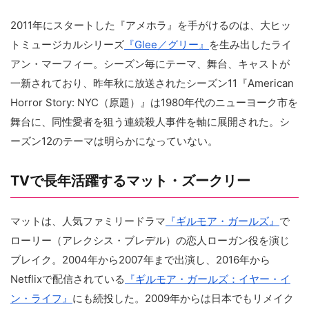
2011年にスタートした『アメホラ』を手がけるのは、大ヒッ
トミュージカルシリーズ
『Glee／グリー』
を生み出したライ
アン・マーフィー。シーズン毎にテーマ、舞台、キャストが
一新されており、昨年秋に放送されたシーズン11『American
Horror Story: NYC（原題）』は1980年代のニューヨーク市を
舞台に、同性愛者を狙う連続殺人事件を軸に展開された。シ
ーズン12のテーマは明らかになっていない。
TVで長年活躍するマット・ズークリー
マットは、人気ファミリードラマ
『ギルモア・ガールズ』
で
ローリー（アレクシス・ブレデル）の恋人ローガン役を演じ
ブレイク。2004年から2007年まで出演し、2016年から
Netflixで配信されている
『ギルモア・ガールズ：イヤー・イ
ン・ライフ』
にも続投した。2009年からは日本でもリメイク