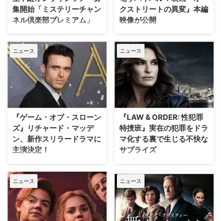
集開始「ミステリーチャン
クストリートの異変』本編
ネル倶楽部プレミアム」
映像が公開
日本唯一のミステリードラマ専門
J.J.エイブラムスが製作プロデュ
チャンネル「ミステリーチャンネ
ーサーを務め、アン・ハサウェ
ニュース
ニュース
ル」は、現地体験型アクティビテ
イ、ユアン・マクレガーが共演す
ィ専門予約サイト「ベルトラ」特
る映画『オークストリートの異
別協力のもと、8月20日（木）19
変』の公開に先立ち、迫力満点な
時よりパリ生中継オンラインツア
新ビジュアルと、本編映像が公開
ーを開催する。「ミステリーチャ
された。 アン・ハサウェイとユ
ンネル倶楽部プレミアム」会員の
アン・マクレガーが恐竜から逃げ
先着800名様限定で、このプレミ
惑う！緊迫の新ビジュアル ティ
『ゲーム・オブ・スローン
『LAW & ORDER: 性犯罪
アムなオンライン体験の申込受付
ザー映像の公開時から、その正体
ズ』リチャード・マッデ
特捜班』実在の犯罪をドラ
が開始となった。 パリが舞台の
がほとんど明かされないミステリ
ン、新作スリラードラマに
マ化する裏で生じる不快な
ドラマで主人公たちが歩いた景色
アスな世界観で映画ファンの注目
主演決定！
サプライズ
を、リアルタイムで堪能 8月5日
を集めていた本作。続く本予告で
（水）にスタートした「ミステリ
は、突如街に現れた恐竜たちに対
大ヒットドラマ『ゲーム・オブ・
ロングランヒットを誇る犯罪捜査
ーチャンネル倶楽部プレミアム」
して、平穏に暮らしていた“普通
スローンズ』のロブ・スターク役
ドラマ『LAW & ORDER』シリー
は、ミステリーの世界を味わい尽
の家族”がどのように逃げ延びる
ニュース
ニュース
でブレイクしたリチャード・マッ
ズ。本作の最大の魅力の一つは、
くすために誕生した特別 …
かを描いていることが明らかとな
デンが、新作スリラードラマ
実際に起きた事件に着想を得たリ
…
『Trauma（原題）』に主演する
アリティあふれるストーリー展開
ことが分かった。米Varietyが伝
にある。しかし、その裏側では、