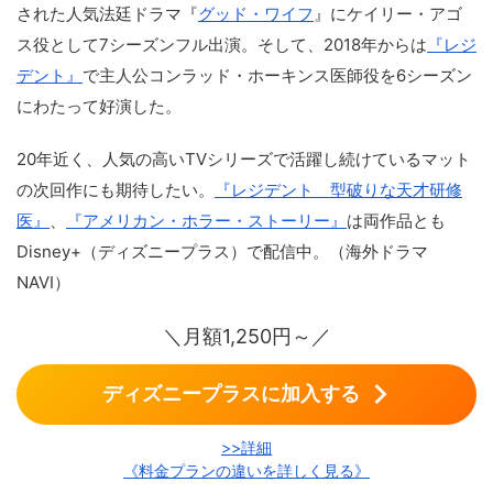
された人気法廷ドラマ『
グッド・ワイフ
』にケイリー・アゴ
ス役として7シーズンフル出演。そして、2018年からは
『レジ
デント』
で主人公コンラッド・ホーキンス医師役を6シーズン
にわたって好演した。
20年近く、人気の高いTVシリーズで活躍し続けているマット
の次回作にも期待したい。
『レジデント 型破りな天才研修
医』
、
『アメリカン・ホラー・ストーリー』
は両作品とも
Disney+（ディズニープラス）で配信中。（海外ドラマ
NAVI）
＼月額1,250円～／
ディズニープラスに加入する
>>詳細
《料金プランの違いを詳しく見る》