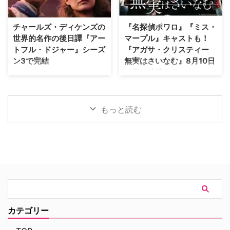
えている。 『ダイ・ハード』
自身の悲劇がドラマ化されること
×『ER』！？医療アクションドラ
を放送直前まで知らされない実在
マ 『Trauma』は、テロリストが
の被害者たちが、「極めて不快な
チャールズ・ディケンズの
『名探偵ポワロ』『ミス・
ロンドンの病院を占拠し、手術中
サプライズ」に晒され続けている
世界的名作の後日譚『アー
マープル』キャストも！
の首相を人質に取るところからス
というのだ。 実話事件を無断で
トフル・ドジャー』シーズ
『アガサ・クリスティー
タート。元英国海兵隊の衛生兵
ドラマ化？ 1990年にNBCの旗艦
ン3で完結
無実はさいなむ』8月10日
で、現在は救急外来の医師である
番組『LAW & ORDER』の脚本家
（月）放送スタート
ジム・マーチャントは、院内に取
として参加し、後にショーランナ
Disney+（ディズニープラス）で
り残されたすべての人々を救うた
ーやスピンオフ作品『LAW &
最も視聴されたオーストラリア発
“ミステリーの女王”ことアガサ・
め、病院内を徐々に制圧してい
ORDER クリミナル・インテン
のオリジナル作品『アートフル・
クリスティーによる小説をもとに
く。力関係は次第に逆転 …
ト』 …
ドジャー』が、シーズン3へ更新
した『アガサ・クリスティー 無
もっと読む
されることが決定した。なお、同
実はさいなむ』が、NHK BSプレ
シーズンが作品のファイナルシー
ミアム4Kにて8月10日（月）放送
ズンとなる。 『アートフル・ド
スタート。 犯人はほかにいる…？
ジャー』シーズン3で幕引きへ
疑心暗鬼に襲われる一家 原作は
『アートフル・ドジャー』は、チ
1958年に発表され、1984年に
ャールズ・ディケンズの名作小説
『ドーバー海峡殺人事件』という
「オリバー・ツイスト」の15年後
邦題で映画が作られたことも。そ
となる1850年代のオーストラリ
の際には、ドナルド・サザーラン
アを舞台にした大ヒットドラマ。
ド、フェイ・ダナウェイ、クリス
スリの才能を持つ主人公ジャッ
トファー・プラマーなどが出演し
カテゴリー
ク・ドーキンス（通称：ドジャ
ていた。 今回のドラマ版のキャ
ー）役を務める『クイーンズ・ギ
ストには、過去にクリスティー作