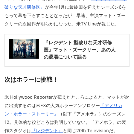
破りな天才研修医』
が今年1月に最終回を迎えたシーズン6を
もって幕を下ろすこととなったが、早速、主演マット・ズー
クリーの次回作が明らかになった。米TV Lineが報じた。
『レジデント 型破りな天才研修
医』マット・ズークリー、あの人
の退場について語る
次はホラーに挑戦！
米 Hollywood Reporterが伝えたところによると、マットが次
に出演するのは米FXの人気ホラーアンソロジー
『アメリカ
ン・ホラー・ストーリー』
（以下『アメホラ』）のシーズン
12。具体的な役どころは判明していない。『アメホラ』の製
作スタジオは
『レジデント』
と同じ20th Televisionだ。