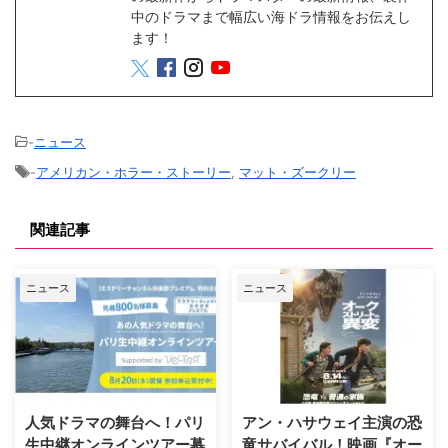
中のドラマまで幅広い海ドラ情報をお伝えし
ます！
-
ニュース
-
アメリカン・ホラー・ストーリー
,
マット・ズークリー
関連記事
ニュース
ニュース
人気ドラマの舞台へ！パリ
アン・ハサウェイ主演の恐
生中継オンラインツアー募
竜サバイバル！映画『オー