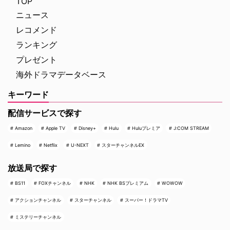
TOP
ャンビット』のトーマス …
品に出演したことのある顔ぶれが
ニュース
多数含まれてい …
レコメンド
ランキング
プレゼント
海外ドラマデータベース
キーワード
配信サービスで探す
Amazon
Apple TV
Disney+
Hulu
Huluプレミア
J:COM STREAM
Lemino
Netflix
U-NEXT
スターチャンネルEX
放送局で探す
BS11
FOXチャンネル
NHK
NHK BSプレミアム
WOWOW
アクションチャンネル
スターチャンネル
スーパー！ドラマTV
ミステリーチャンネル