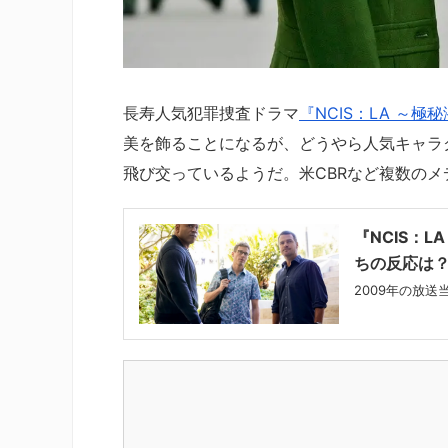
長寿人気犯罪捜査ドラマ
『NCIS：LA ～極
美を飾ることになるが、どうやら人気キャラ
飛び交っているようだ。米CBRなど複数の
『NCIS：
ちの反応は
2009年の放