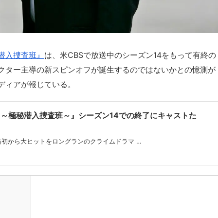
秘潜入捜査班』
は、米CBSで放送中のシーズン14をもって有終の
クター主導の新スピンオフが誕生するのではないかとの憶測が
メディアが報じている。
LA ～極秘潜入捜査班～』シーズン14での終了にキャストた
？
送当初から大ヒットをロングランのクライムドラマ …