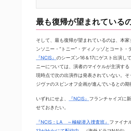
最も復帰が望まれている
そして、最も復帰が望まれているのは、本家
ンソニー・“トニー”・ディノッゾとコート
『NCIS』
のシーズン16＆17にゲスト出演
ニーについては、演者のマイケルが主演するド
現時点で次の出演作は発表されていない。そ
ジヴァのスピンオフ企画が進んでいるとの期
いずれにせよ、
『NCIS』
フランチャイズに
せておきたい。
『NCIS：LA ～極秘潜入捜査班』
ファイナ
13がHuluにて配信中
。（海外ドラマNAVI）