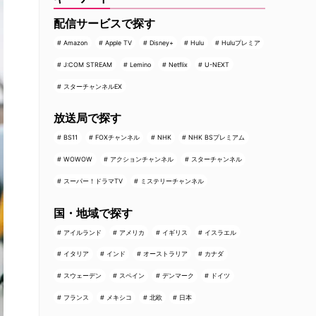
配信サービスで探す
Amazon
Apple TV
Disney+
Hulu
Huluプレミア
J:COM STREAM
Lemino
Netflix
U-NEXT
スターチャンネルEX
放送局で探す
BS11
FOXチャンネル
NHK
NHK BSプレミアム
WOWOW
アクションチャンネル
スターチャンネル
スーパー！ドラマTV
ミステリーチャンネル
国・地域で探す
アイルランド
アメリカ
イギリス
イスラエル
イタリア
インド
オーストラリア
カナダ
スウェーデン
スペイン
デンマーク
ドイツ
フランス
メキシコ
北欧
日本