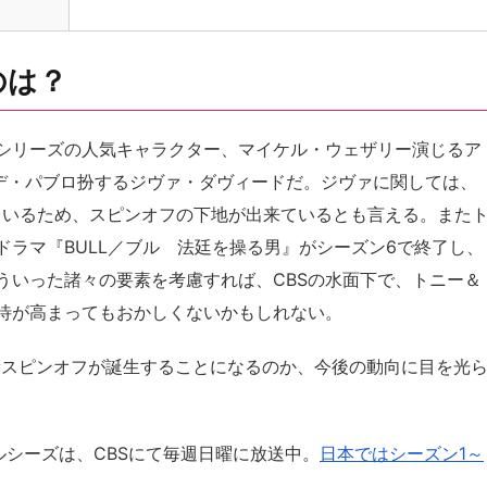
のは？
シリーズの人気キャラクター、マイケル・ウェザリー演じるア
・デ・パブロ扮するジヴァ・ダヴィードだ。ジヴァに関しては、
しているため、スピンオフの下地が出来ているとも言える。また
ラマ『BULL／ブル 法廷を操る男』がシーズン6で終了し、
ういった諸々の要素を考慮すれば、CBSの水面下で、トニー＆
待が高まってもおかしくないかもしれない。
新スピンオフが誕生することになるのか、今後の動向に目を光
ルシーズは、CBSにて毎週日曜に放送中。
日本ではシーズン1～