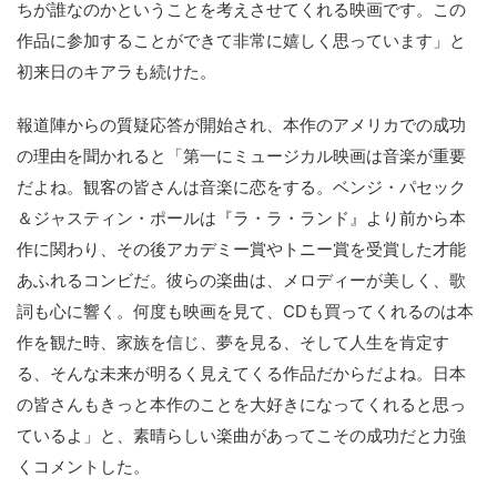
ちが誰なのかということを考えさせてくれる映画です。この
作品に参加することができて非常に嬉しく思っています」と
初来日のキアラも続けた。
報道陣からの質疑応答が開始され、本作のアメリカでの成功
の理由を聞かれると「第一にミュージカル映画は音楽が重要
だよね。観客の皆さんは音楽に恋をする。ベンジ・パセック
＆ジャスティン・ポールは『ラ・ラ・ランド』より前から本
作に関わり、その後アカデミー賞やトニー賞を受賞した才能
あふれるコンビだ。彼らの楽曲は、メロディーが美しく、歌
詞も心に響く。何度も映画を見て、CDも買ってくれるのは本
作を観た時、家族を信じ、夢を見る、そして人生を肯定す
る、そんな未来が明るく見えてくる作品だからだよね。日本
の皆さんもきっと本作のことを大好きになってくれると思っ
ているよ」と、素晴らしい楽曲があってこその成功だと力強
くコメントした。