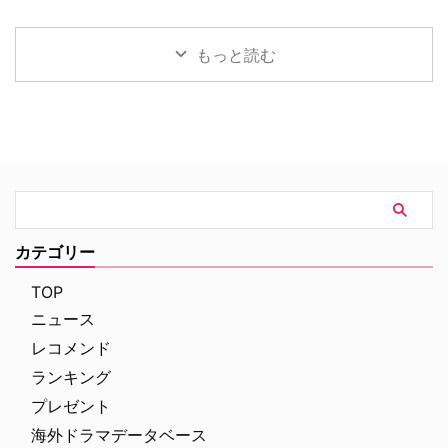
すへのカルテ』 総合｜毎週
土地の伝承と家族の崩壊を描くフ
チャンネル「ミステリーチャンネ
（日） …
ォーク・ホラー映画『スターヴ・
ル」が、開局月である8月に展開
エイカー 召喚』。公開に先駆け
する新たなサービスとして、犯罪
もっと読む
て、不穏な空気が漂う日本版予告
捜査に特化した新たな専門チャン
映像と、英国らしい曇天の世界観
ネル「THE 犯罪捜査ファイル・
が印象的な場面写真が一挙に公開
チャンネル」をスタート。 『ラ
された。 土地に眠る伝承と家族
イン・オブ・デューティ』キャス
の崩壊を描く、静謐なるフォー
トが贈る犯罪ドキュメンタリーも
ク・ホラー リチャードとジュリ
本チャンネルは、JCOM株式会社
エット夫妻が最近移り住んだ英国
がAmazon Prime Videoで提供す
ヨークシャー地方の人里離れた
る新たなチャンネルパッケージサ
「スターヴ・エイカー」は、家族
ービス「プレミアTVパック」の
に対して奇妙な力を及ぼしている
うちのチャンネルの一つで、人気
カテゴリー
ように思われる。ある日、彼らの
の高い犯罪捜査ドラマや放送には
幼い息子オーウェンは喘息発作に
ないクライムドキュメンタリーを
TOP
よって突然命を落としてしまう。
配信する …
ニュース
そ …
レコメンド
ランキング
プレゼント
海外ドラマデータベース