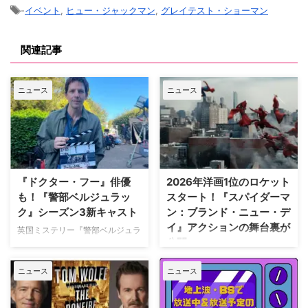
-
イベント
,
ヒュー・ジャックマン
,
グレイテスト・ショーマン
関連記事
ニュース
ニュース
『ドクター・フー』俳優
2026年洋画1位のロケット
も！『警部ベルジュラッ
スタート！『スパイダーマ
ク』シーズン3新キャスト
ン：ブランド・ニュー・デ
イ』アクションの舞台裏が
英国ミステリー『警部ベルジュラ
公開
ック』シーズン3の撮影が始まっ
ている。また、4人のキャストが
トム・ホランド演じるスパイダー
ニュース
ニュース
新たに加わることも明らかになっ
マンの新たな物語を描く映画『ス
た。英BBCなど複数のメディアが
パイダーマン：ブランド・ニュ
伝えている。 これまでで最も衝
ー・デイ』が大ヒット上映中だ。