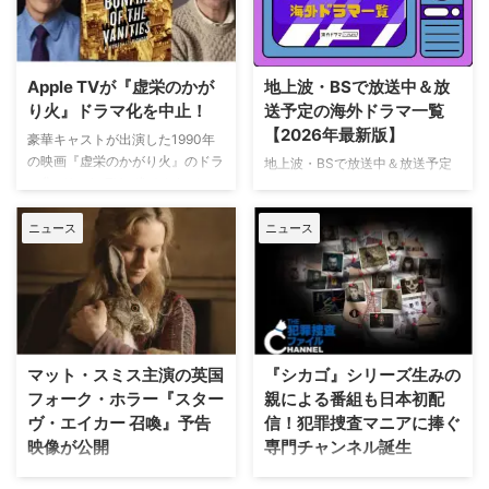
撃的な事件に巻き込まれるベルジ
公開初日の興行収入は5億6,000
ュラック 1981年から1991年にか
万円を超え、2026年公開の洋画
けて英BBCで放送されたジョン・
ナンバーワンを記録。このたび、
ネトルズ主演ドラマ
主演のトム・ホランド自らが臨場
Apple TVが『虚栄のかが
地上波・BSで放送中＆放
『Bergerac（原題）』をリブー
感あふれるアクションシーン撮影
り火』ドラマ化を中止！
送予定の海外ドラマ一覧
トした本作。イギリス海峡に浮か
の裏側を明かす特別映像が公開さ
【2026年最新版】
ぶジャージー島を舞台に、警部の
豪華キャストが出演した1990年
れた。 世界中で大ヒットを記
ジム・ベルジュラックが事件に挑
の映画『虚栄のかがり火』のドラ
地上波・BSで放送中＆放送予定
録！ 映画史に残る快挙を達成 ソ
む人気シリーズだ。本国イギリス
マ化がApple TVで進められてい
の海外ドラマを一挙ご紹介。（随
ニー・ピクチャーズ配給、トム・
で2025年にシーズン1（『警部ベ
たが、頓挫したことが明らかにな
時更新） NHK・NHK BSで放送
ホランド演じるピーター・パーカ
ルジュラック～豪邸に …
った。米Deadlineが報じてい
ニュース
ニュース
中＆放送予定の海外ドラマ 海外
ー＝スパイダーマンの新たなる物
る。 鬼門らしく一筋縄ではいか
ドラマ『DOC（ドック） あす
語、『スパイダーマン：ブラン
ず 原作は、1987年に出版された
へのカルテ』 NHK BSプレミアム
ド・ニュー・デイ』が大ヒット …
トム・ウルフのベストセラー小説
4K｜毎週（木） 17：00～ イタ
「虚栄の篝火」。1980年代のニ
リア発！ 12年間の記憶を失った
ューヨークの上流社会を辛辣に風
エリート医師の物語。 原作 ピエ
刺した作品だ。ウォール街で台頭
ルダンテ・ピッチョーニ キャス
マット・スミス主演の英国
『シカゴ』シリーズ生みの
したトレーダーたち、その華奢な
ト ルカ・アルジェンテーロ、マ
フォーク・ホラー『スター
親による番組も日本初配
妻や愛人、そして富裕層が住むマ
ティルデ・ジョリ、サラ・ラッザ
ヴ・エイカー 召喚』予告
信！犯罪捜査マニアに捧ぐ
ンハッタンと周辺の貧困な地区と
ーロ ほか ≫≫『DOC（ドッ
映像が公開
専門チャンネル誕生
の間にくすぶる人種間の緊張を描
ク）3 あすへのカルテ』詳細 海
く。人種間の対立を煽って全国的
外ドラマ『DOC（ドック）3 あ
英国ヨークシャー地方を舞台に、
日本唯一のミステリードラマ専門
な名声を得た …