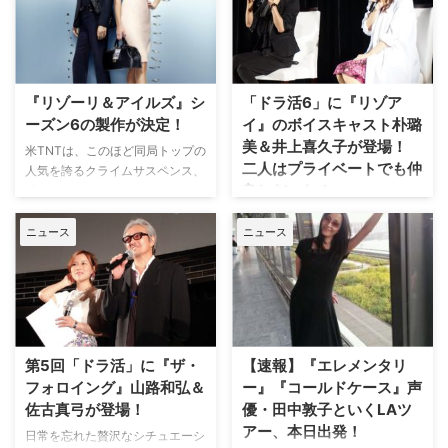
Digital Spyが伝えた。 【関連記
アイルズ』。待望のシーズン4の
事】もしもリゾーリとアイルズ、
DVDが、3月4日（水）リリース
吹き替える役が逆だったら？
される。 【関連記事】一番稼い
「絶対無理！」朴路美＆井上喜久
でいるのは誰!? ドラマ俳優の気
子が『リゾーリ＆アイルズ』を語
になる出演料、おいくらでしょ
『リゾーリ＆アイルズ』シ
「ドラ活6」に『リゾア
りまくる…
う？ ＜後編＞ 破…
ーズン6の製作が決定！
イ』のボイスキャスト朴璐
美＆井上喜久子が登場！
米TNTは、このほど同局トップの
二人はプライベートでも仲
人気を誇るクライムサスペンス、
良しだった！
『リゾーリ＆アイルズ』のシーズ
ン更新にゴーサインを出し、シー
人気海外ドラマを、ちょっぴり贅
ズン6を製作することをようやく
ニュース
ニュース
沢なシチュエーションで楽しんで
明らかにした。英Digital Spyが報
もらう交流会「ドラ活」が7月31
じている。 【関連記事】もしも
日に都内で開催された。6回目と
リゾーリとアイルズ、吹き替える
なる今回は、『リゾーリ＆アイル
役が逆だったら？ 朴路美＆井上
ズ』シーズン4第1話と『ダラ
喜久子が『リゾーリ＆アイルズ』
ス』シーズン1第1話が先行上映さ
を語り…
れ、多くの海外ドラマファンが集
第5回「ドラ活」に『ザ・
【速報】『エレメンタリ
まった。 【関連フォト】「ドラ
フォロイング』山路和弘＆
ー』『コールドケース』声
活6」に『リゾアイ』のボイスキ
佐古真弓が登場！
優・田中敦子といくLAツ
ャスト朴璐美＆井上…
アー、本日出発！
日常を忘れた贅沢なシチュエーシ