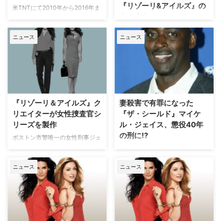
『リゾーリ&アイルズ』の
の第1話では彼が交通事故で命を
で様々な案件を手掛ける。 今年1
米TNTにて2010年から2016年ま
あの人も…
落としたことが明らかになり、第
月に更新が決まったシーズン4
で放送された人気犯罪捜査ドラマ
2話『メモリー』では彼の葬儀が
に、『リゾーリ＆アイルズ』のモ
『リゾーリ&アイルズ』。このド
海外ドラマの中では、登場人物が
執り行われた。米Slat …
ーラ・アイル …
ニュース
ニュース
ラマで主人公の一人を演じたアン
命を落としてシリーズから姿を消
ジー・ハーモンは、同作の中で愛
すパターンが少なくないが、時に
娘と共演する機会を得ていた。
は演じる俳優が亡くなり、シリー
アンジー・ハーモンが娘と共演し
ズに出演不可能となってしまうこ
たエピソードとは？ 『リゾーリ&
とも…。そんな、俳優の死で別れ
アイルズ』はボストンを舞台に、
を告げることになった海外ドラマ
刑事ジェーン・リゾーリ（アンジ
のキャラクター10人を米
『リゾーリ＆アイルズ』ク
妻殺害で有罪になった
ー）と、その親友で検視官のモー
GRUNGEがまとめている。昨日
リエイターが女性捜査官シ
『ザ・シールド』マイケ
ラ・アイルズ（サッシャ・アレク
に引き続き、今日も5人紹介しよ
リーズを製作
ル・ジェイス、懲役40年
サンダー）の異色バディが活躍す
う。（※本記事は、そ…
の刑に!?
るクライムミステリー。 アンジ
ボストン市警唯一の女性刑事ジェ
ーが娘のエイヴリーと共演したの
ーン・リゾーリと、親友の検視官
刑事犯罪ドラマ『ザ・シールド
は、シーズン6第15話「恐怖への
モーラ・アイルズを主人公にした
～ルール無用の警察バッジ～』で
招待状」のこと。当 …
ニュース
ニュース
本格犯罪ミステリー『リゾーリ＆
ジュリアン・ロウを演じたマイケ
アイルズ』のクリエイターである
ル・ジェイスは、2014年5月に妻
ジャネット・タマロ
を射殺した容疑で逮捕されてい
（『BONES』）が、米FOXにて
た。この事件で、この度、彼が有
女性刑事を題材にした新作ドラマ
罪を言い渡されたことが明らかと
を製作することが明らかになっ
なった。 【関連コラム】アメリ