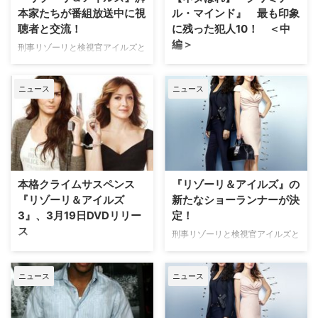
ネと6年間の結婚生活に終止符を
ス』に白人男性ドールのビクター
本家たちが番組放送中に視
ル・マインド』 最も印象
打ったマリン。今…
役でレギュラー出…
聴者と交流！
に残った犯人10！ ＜中
編＞
刑事リゾーリと検視官アイルズと
いう女性バディが活躍する異色の
現在、米CBSでシーズン9を放送
ミステリー『リゾーリ＆アイルズ
中の、大人気犯罪捜査ドラマ『ク
ニュース
ニュース
ヒロインたちの捜査線』が、番組
リミナル・マインド FBI行動分析
放送中に脚本家たちと視聴者が交
課（以下：クリマイ）』。WE
流を図るという新たな試みを行っ
GOT THIS COVER誌では、第
た。 【関連コラム】もしもリゾ
200話の放送を記念し、これまで
ーリとアイルズ、吹き替える役が
に登場した凶悪な連続殺人鬼や誘
逆だったら？ 朴路美＆井上喜久
拐犯、ストーカー、テロリストな
子が『リゾーリ＆アイルズ』を語
どの中から、印象に残る10人を
本格クライムサスペンス
『リゾーリ＆アイルズ』の
りまくる!! 米E…
ピックアップしている。 【関連
『リゾーリ＆アイルズ
新たなショーランナーが決
コラ…
3』、3月19日DVDリリー
定！
ス
刑事リゾーリと検視官アイルズと
いう女性バディが活躍する異色の
捜査の最前線で活躍するタイプの
ミステリー『リゾーリ＆アイルズ
異なる美女コンビ、刑事リゾーリ
ニュース
ニュース
ヒロインたちの捜査線』の新たな
と検視官アイルズが挑む本格犯罪
る製作総指揮／ショーランナー
ミステリー『リゾーリ＆アイル
を、ジャン・ナッシュが務めるこ
ズ』。3月19日、シーズン3の