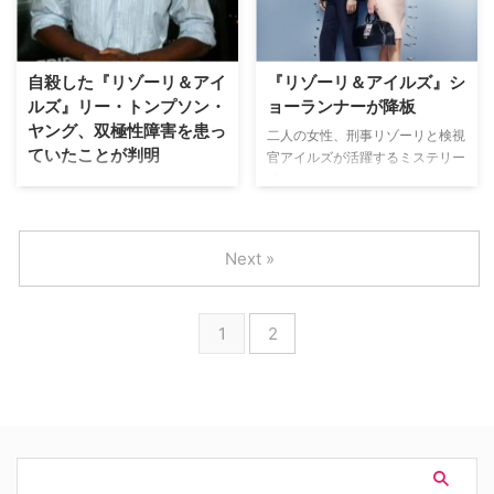
とが明らかになった。 【関連レ
DVDがリリースされ、同日オン
ポート】もしもリゾーリとアイル
デマンドでも配信がスタートす
ズ、吹き替える役が逆だった
る。 【関連記事】もしもリゾー
ら？ 朴路美＆井上喜久子が『リ
リとアイルズ、吹き替える役が逆
自殺した『リゾーリ＆アイ
『リゾーリ＆アイルズ』シ
ゾーリ＆アイルズ』を語り…
だったら？ 「絶対無理！」朴路
ルズ』リー・トンプソン・
ョーランナーが降板
美＆井上喜久子が『リゾー…
ヤング、双極性障害を患っ
二人の女性、刑事リゾーリと検視
ていたことが判明
官アイルズが活躍するミステリー
『リゾーリ＆アイルズ』。このド
去る8月19日に拳銃自殺し、29歳
ラマの製作総指揮者／ショーラン
の若さでこの世を去った『リゾー
ナーの一人であるジャネット･タ
リ＆アイルズ』のリー・トンプソ
マロが降板することになった。
ン・ヤングが生前、双極性障害を
Next »
【関連記事】アフレコ現場に突
患っていたことが明らかになっ
撃！ 朴路美＆井上喜久子が『リ
た。 【関連記事】もしもリゾー
ゾーリ＆アイルズ』を語りまく
リとアイルズ、吹き替える役が逆
1
2
る!! 米TNTで放送されている『リ
だったら？ 「絶対無理！」朴路
ゾーリ＆アイリズ』…
美＆井上喜久子が『リゾーリ＆ア
イルズ』を語りまくる!! 双極性障
害とは、うつ状…