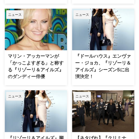
ョンで海外ドラマを楽しむ「ドラ
『エレメンタリー ホームズ＆ワ
活」の第5弾が、6月26日（木）
トソン in NY』のジョーン・ワト
ニュース
ニュース
恵比寿Duo DoMoにて開催され
ソンとして、また『コールドケー
た。 【関連フォト】ドラ活
ス』のリリー・ラッシュ役『フレ
『SUITS』上映会に吹替キャスト
ンズ』フィービー役など、様々な
桐本琢也＆西健亮が登場！ 今回
海外ドラマ・洋画の吹替で活躍中
から3ヵ月間連続のスペシャル版
の声優・田中敦子と一緒にロサン
として、WOWOWとワーナーTV
ゼルスを旅する企画が、いよいよ
の共同開催で行われることになっ
本日出発の日を迎えた。 【関連
マリン・アッカーマンが
『ドールハウス』エンヴァ
ている「ド…
記事】三木眞一郎と田中敦子が語
「かっこよすぎる」と称す
ー・ジョカ、『リゾーリ＆
る！ 『エレメ…
る『リゾーリ＆アイルズ』
アイルズ』シーズン5に出
のダンディー俳優
演決定！
『ロック・オブ・エイジズ』など
6月から米TNTでスタートする予
映画やテレビで活躍するマリン・
定の『リゾーリ＆アイルズ』シー
ニュース
ニュース
アッカーマンの新しいロマンスが
ズン5に、エンヴァー・ジョカが
発覚した。米Peopleほか、各メ
出演することが明らかになった。
ディアが報じている。 【関連動
【関連記事】もしもリゾーリとア
画】求む！ 凶悪な男 『リゾー
イルズ、吹き替える役が逆だった
リ＆アイルズ』リリースＣＭ到
ら？ 朴路美＆井上喜久子が『リ
着！ 昨年11月、イタリア人ミュ
ゾーリ＆アイルズ』を語りまく
ージシャンのロベルト・ジンコー
る!! エンヴァーは『ドールハウ
『リゾーリ＆アイルズ』脚
【ネタばれ】『クリミナ