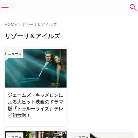
HOME
>
リゾーリ＆アイルズ
リゾーリ＆アイルズ
ニュース
ジェームズ・キャメロンに
よる大ヒット映画のドラマ
版『トゥルーライズ』テレ
ビ初放送！
全国のケーブルテレビおよび衛星
放送（BS/CS）で放送中の海外ド
ラマ専門チャンネル「Dlife」
ニュース
ニュース