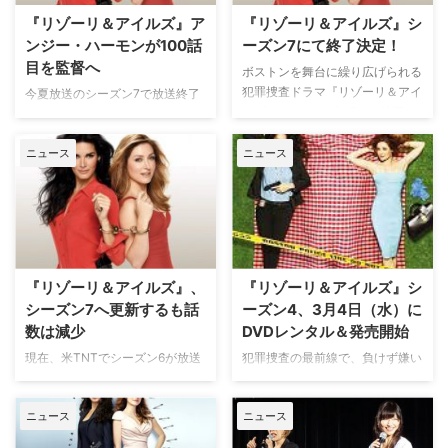
た。米Varietyが報じている。
カ法廷ドラマに見る陪審員制度と
『リゾーリ＆アイルズ』ア
『リゾーリ＆アイルズ』シ
『Smoke and M…
裁判員制度との違いとは！ 本当
ンジー・ハーモンが100話
ーズン7にて終了決定！
にこんな劇的なこと…
目を監督へ
ボストンを舞台に繰り広げられる
犯罪捜査ドラマ『リゾーリ＆アイ
今夏放送のシーズン7で放送終了
ルズ』が、シーズン7にて終了す
が決定した『リゾーリ＆アイル
ることが決定した。 【関連記
ズ』。その100話目の監督を、リ
事】もしもリゾーリとアイルズ、
ニュース
ニュース
ゾーリ役のアンジー・ハーモンが
吹き替える役が逆だったら？ 朴
務めることが分かった。米
路美＆井上喜久子が『リゾーリ＆
Varietyが報じている。 【関連記
アイルズ』を語りまくる!! ボスト
事】一番稼いでいるのは誰!? ド
ン市警察に勤務する刑事ジェー
ラマ俳優の気になる出演料、おい
ン・リゾーリ（アンジー・ハーモ
くらでしょう？ ＜後編＞ アン
ン）と、ジェーンの親…
ジーも１エピソード当たりの出演
『リゾーリ＆アイルズ』、
『リゾーリ＆アイルズ』シ
料が凄い！ 「私…
シーズン7へ更新するも話
ーズン4、3月4日（水）に
数は減少
DVDレンタル＆発売開始
現在、米TNTでシーズン6が放送
犯罪捜査の最前線で、負けず嫌い
中の人気犯罪捜査シリーズ『リゾ
で男勝りな刑事のジェーン・リゾ
ーリ＆アイルズ』。このたびシー
ーリと上流階級出身の検死官モー
ニュース
ニュース
ズン7の製作が決定し、2016年の
ラ・アイルズが難事件に挑む本格
夏に放送予定となることを英
クライムサスペンス『リゾーリ＆