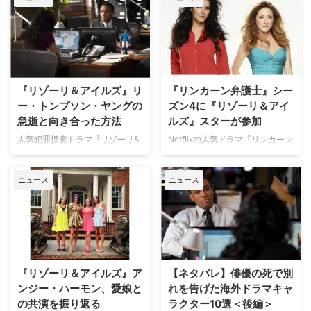
（ディーライフ）が贈る6月の注
目ラインナップをご紹介！ ジェ
ームズ・キャメロン監督の大ヒッ
ト映画をドラマ化した話題作『ト
ゥルーライズ』がテレビ初放送。
また、アーノルド・シュワルツェ
『リゾーリ＆アイルズ』リ
『リンカーン弁護士』シー
ネッガー主演の映画版もチャンネ
ー・トンプソン・ヤングの
ズン4に『リゾーリ＆アイ
ル初登場だ。 Dlife 6月の注目ラ
インナップ 映画版『トゥルーラ
急逝と向き合った方法
ルズ』スターが参加
イズ』 6月1日（月）22：00より
人気犯罪捜査ドラマ『リゾーリ&
Netflixの人気ドラマ『リンカーン
チャンネル初放送 監督ジェーム
アイルズ』で主人公の一人ジェー
弁護士』のシーズン4に、『リゾ
ズ・キャメロン×主演アーノル
ン・リゾーリ（アンジー・ハーモ
ーリ＆アイルズ』キャストが出演
ド・シュワルツェネッガーという
ニュース
ニュース
ン）の部下であるバリー・フロス
することが分かった。米Variety
『ターミネー …
ト刑事役を演じたリー・トンプソ
が伝えている。 ミッキーを脅す
ン・ヤング。彼はシーズン4の撮
FBI捜査官役に 人気作家マイク
影期間中だった2013年8月に自ら
ル・コナリーのベストセラー小説
命を絶ち、29歳という若さでこ
シリーズをもとに、2022年から
の世を去った。彼は双極性障害と
始まった『リンカーン弁護士』の
診断されていた。 敬意をもって
主人公は、因習にとらわれない理
『リゾーリ＆アイルズ』ア
【ネタバレ】俳優の死で別
向き合いたかった シーズン4の最
想主義者の弁護士ミッキー・ハラ
ンジー・ハーモン、愛娘と
れを告げた海外ドラマキャ
終回では、フロストは休暇に出た
ー。高級車リンカーンの後部座席
の共演を振り返る
ラクター10選＜後編＞
と説明されたが、続くシーズン5
を事務所代わりに、ロサンゼルス