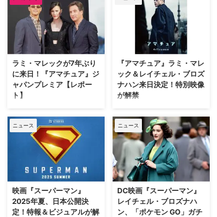
をテロ事件で失ったCIA分析官が
たった一人で挑む復讐劇の行方を
描く、予測不能なスパイアクショ
ン・サスペンスとなっている。今
回、殺しは“アマチュア”の主人
公・チャーリーを演じるラミ・マ
ラミ・マレックが7年ぶり
『アマチュア』ラミ・マレ
レックと、チャーリーの妻・サラ
に来日！『アマチュア』ジ
ック＆レイチェル・ブロズ
を演じるレイチェル・ブロズナハ
ャパンプレミア【レポー
ナハン来日決定！特別映像
ンにインタビュー！ 本作への出
演の決め手や、映画とドラマのア
ト】
が解禁
プローチの違いについて話を伺っ
4月9日（水）、TOHO シネマズ
『ミッション：インポッシブ
た。 【インタビュー】映画『ア
六本木ヒルズにて映画『アマチュ
ル』、 『ボーン・アイデンティ
マチュア』ラミ・マレック＆レイ
ニュース
ニュース
ア』ジャパンプレミアが開催。主
ティ』に次ぐ、新たなるスパイア
チェル・ブロズナハン ――本作
演のラミ・マレック、レイチェ
クション・サスペンスが誕生！
の出演の決め手は何ですか？ ラ
ル・ブロズナハン、ジェームズ・
スパイ映画史上最も地味（アマチ
…
ホーズ監督が登壇し、ファンと交
ュア）な主人公、殺しは“アマチ
流した。その様子をレポートす
ュア”のCIA分析官チャーリーが、
る。 ラミ・マレック、レイチェ
最愛の妻の命を奪った国際テロ組
ル・ブロズナハンが来日！ 『ア
織にたった一人で挑む、無謀で予
映画『スーパーマン』
DC映画『スーパーマン』
マチュア』は、CIA最高のIQを持
測不能な復讐劇の幕が上がる─ア
2025年夏、日本公開決
レイチェル・ブロズナハ
つ、殺しは“アマチュア”のCIA分
クション満載のスパイ・スリラー
定！特報＆ビジュアルが解
ン、「ポケモン GO」ガチ
析官チャーリーが、最愛の妻の命
『アマチュア』が4月11日（金）