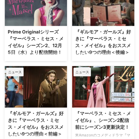
ル』。そのシーズン3に、『ギル
の道を志す話題のコメディ・ドラ
モア・ガールズ』のローレライ役
マ。笑いだけでなく温もりと勇気
で知られるローレン・グレアム
を届けてくれるストーリーが人気
と、人気ヒューマンドラマ
だ。シーズン1はゴールデン・グ
『THIS IS US／ディス・イズ・
ローブ賞を受賞したほか、エミー
Prime Originalシリーズ
『ギルモア・ガールズ』好
アス』でランダル役を演じるスタ
賞のコメディ部門をほぼ総なめ
『マーベラス・ミセス・メ
きに『マーベラス・ミセ
ーリング・K・ブラウンが出演す
に。このたび公開されたシーズ
イゼル』シーズン2、12月
ス・メイゼル』をおススメ
る可能性があるよ…
ン…
5日（水）より配信開始！
したい9つの理由＜後編＞
母ローレライと娘ローリーの絆を
2000年から7シーズンにわたっ
描いた『ギルモア・ガールズ』の
て放送され、母ローレライと娘ロ
ニュース
ニュース
クリエイターが手掛けるAmazon
ーリーの絆を描いた『ギルモア・
スタジオ制作のPrime Originalシ
ガールズ』（以下『ギルモ
リーズ『マーベラス・ミセス・メ
ア』）。Netflixで復活版『ギルモ
イゼル』。本国では既にシーズン
ア・ガールズ：イヤー・イン・ラ
3への更新が決まっている話題作
イフ』も製作されたほど大ヒット
のシーズン2の日本語字幕版が12
した同作がお気に入りだったファ
月5日（水）より配信スタートと
ンに、是非ともおすすめしたい作
『ギルモア・ガールズ』好
『マーベラス・ミセス・メ
なる。 【関連記事】『ギルモア…
品がある。米Popsugarが報じて
きに『マーベラス・ミセ
イゼル』、シーズン2配信
いる。 【…
ス・メイゼル』をおススメ
前にシーズン3更新決定！
したい9つの理由＜前編＞
米Amazonのコメディドラマ『マ