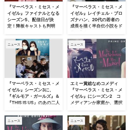
イス・レインは？ 新たなクラー
ネートを果たした。 主演女優賞
『マーベラス・ミセス・メ
『マーベラス・ミセス・メ
ク・ケント役にデヴィッド・コレ
にノミネートされたのは？ 主演
イゼル』ファイナルとなる
イゼル』レイチェル・ブロ
ンスウェット、ロイス・レイン役
女優賞にノミネートされた3名は
シーズン5、配信日が決
ズナハン、20代の若者の
にはレイチェル・ブロズナハン
以下の通り！ 『マーベラス・ミ
定！降板キャストも判明
成長を描く半自伝小説をド
と、ドラマ界で活躍してきた二人
セス・メイゼル』のレイチェル・
ラマ化！
がキャスティングされた。 この
『マーベラス・ミセス・メイゼ
ブロズナハン （6度目のノミネー
投稿をInstagramで見る Rachel
ル』のファイナルとなるシーズン
ト、本作で主演女優賞1度受賞）
米Amazonの人気オリジナルドラ
Brosnahan(@rac …
ニュース
ニュース
5の配信日が決定！ 降板キャス
『マーベラス・ミセス・メイゼ
マ『マーベラス・ミセス・メイゼ
トなども明らかになったことを
ル』は、1950年代という時代に
ル』に主演し、エミー賞コメディ
TVlineが伝えている。 4月14日に
専業主婦からスタンダップコメデ
部門主演女優賞に輝いたレイチェ
解禁！ Amazon Prime Video（ア
ィアンとして生き …
ル・ブロズナハン。今や演技派と
マゾンプライムビデオ）で独占配
なった彼女が再びAmazonとタッ
信中のコメディシリーズ『マーベ
グを組み、20代の若者の成長を
ラス・ミセス・メイゼル』。エミ
描く小説「Am I There Yet?」の
『マーベラス・ミセス・メ
エミー賞総なめコメディ
ー賞にも輝いた人気シリーズがシ
ドラマ版を製作することがわかっ
イゼル』シーズン3に、
『マーベラス・ミセス・メ
ーズン5を持って幕を下ろす。フ
た。米Deadlineが報じ…
『ギルモア・ガールズ』＆
イゼル』にシーズン2 コ
ァイナルシーズンは全9話構成
『THIS IS US』のあの二人
メディアンか家庭か、選択
で、第1話から第3話は4月14日に
が出演？
迫られるミッジ
解禁することが発表された。残り
のエピソードは毎週1話ずつ配信
第70回エミー賞で最多5部門に輝
Amazon Prime Originalの60分番
され、5月26日に最終回を迎える
ニュース
ニュース
いた米Amazonのコメディドラマ
組『マーベラス・ミセス・メイゼ
予 …
『マーベラス・ミセス・メイゼ
ル』は、お金持ちの奥様が突如芸