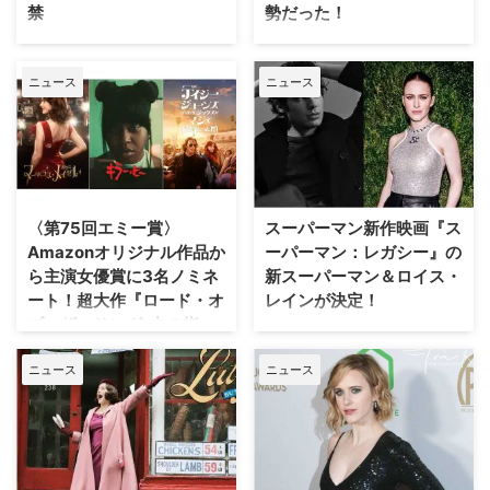
禁
勢だった！
を奪った国際テロ組織にたった一
より日米同時公開。 この度、主
人で挑むアクション満載のスパ
演のラミ・マレックとチャーリー
―DCユニバース、新たな幕開け
2025年夏に公開予定のDC映画
イ・スリラー。 この度、主人公
妻サラ役のレイチェル・ブロズナ
― 「ガーディアンズ・オブ・ギ
『スーパーマン（原題）』でロイ
チャーリー役、さらにはプロデュ
ハン、そして気鋭の監督ジェーム
ニュース
ニュース
ャラクシー」「アベンジャーズ」
ス・レイン役を演じるレイチェ
ーサーも兼任したラミ・マ …
ズ・ホーズが来日し、9日（水 …
シリーズのジェームズ・ガンが贈
ル・ブロズナハン。 主演を務め
る、完全なる新作映画『スーパー
たAmazonプライム・ビデオのコ
マン』（原題：SUPERMAN）が
メディドラマ『マーベラス・ミセ
【2025年 夏】日本公開されるこ
ス・メイゼル』の撮影中に「ポケ
とが決定！ この度、全世界待望
モン GO」に熱中しており、撮影
の超＜スーパー＞特報＆ビジュア
を抜け出して遊ぶほどの大ファン
〈第75回エミー賞〉
スーパーマン新作映画『ス
ルが解禁！ 映画『スーパーマ
であるとPeopleに話した。 世界
Amazonオリジナル作品か
ーパーマン：レガシー』の
ン』概要 1938年にアメリカの出
上位15％に入るレベル ニューヨ
ら主演女優賞に3名ノミネ
新スーパーマン＆ロイス・
版社DCコミックスにて発行され
ークにて7月5日から3日間開催さ
ート！超大作『ロード・オ
レインが決定！
たコミック「Action Comics
れた「Pokémon GO Fest
ブ・ザ・リング: 力の指
#1」にて初登場したスーパーヒ
2024」に参加したレイチェル。
DCスタジオは、ジェームズ・ガ
輪』は6部門ノミネート
ーロー「スーパーマン」。その歴
実は「ポケモン GO」の大ファン
ン監督のスーパーマン新作映画
史は、日本でもおなじみの「バッ
とのことで、知られざる「ポケモ
ニュース
ニュース
『Superman: Legacy（原題）』
7月12日（現地時間）に発表され
トマン」、 …
ン …
で、新たにスーパーマン／クラー
た第75回エミー賞ノミネーショ
ク・ケントとロイス・レインを演
ンで、Amazonオリジナル作品か
じるキャストが正式に決定したと
ら主演女優賞に3名ノミネートさ
発表。米Varietyほか各メディア
れ、超大作『ロード・オブ・ザ・
が報じた。 新スーパーマン＆ロ
リング: 力の指輪』は6部門でノミ