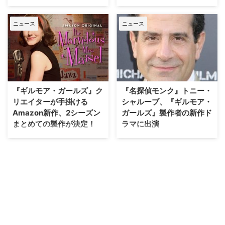
ーベラス・ミセス・メイゼル』
2000年から7シーズンにわたっ
が、シーズン2の配信を前にシー
て放送され、母ローレライと娘ロ
ニュース
ニュース
ズン3へ更新されることが明らか
ーリーの絆を描いた『ギルモア・
となった。米TV Lineが報じてい
ガールズ』（以下『ギルモ
る。 【関連記事】『マーベラ
ア』）。Netflixで復活版『ギルモ
ス・ミセス・メイゼル』も!?
ア・ガールズ：イヤー・イン・ラ
Amazonの新作ドラマ、あなたの
イフ』も製作されたほど大ヒット
一票でシリーズ化！ 本シリーズ
した同作がお気に入りだったファ
の舞台は1958年のニューヨー
ンに、是非ともおすすめしたい作
『ギルモア・ガールズ』ク
『名探偵モンク』トニー・
ク。高級住…
品がある。米Popsugarが報じて
リエイターが手掛ける
シャルーブ、『ギルモア・
いる。 【…
Amazon新作、2シーズン
ガールズ』製作者の新作ド
まとめての製作が決定！
ラマに出演
『ギルモア・ガールズ』のクリエ
11月にNetflixにて復活版が配信さ
イター、エイミー・シャーマン＝
れる人気ファミリードラマ『ギル
パラディーノが手掛ける新作ドラ
モア・ガールズ』のクリエイタ
マ『マーベラス・ミセス・メイゼ
ー、エイミー・シャーマン＝パラ
ル（仮題）』。現在パイロット版
ディーノが新たに手掛ける
がAmazonプライムビデオにて配
Amazonの新作パイロット『The
信中だが、2シーズンまとめて製
Marvelous Mrs. Maisel（原
作されることが明らかになった。
題）』に、『名探偵モンク』の主
米Hollywood Reporterらが報じ
人公エイドリアン・モンク役で知