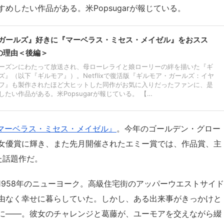
めしたい作品がある。米Popsugarが報じている。
ガールズ』好きに『マーベラス・ミセス・メイゼル』をおスス
の理由＜後編＞
7シーズンにわたって放送され、母ローレライと娘ローリーの絆を描いた『ギ
ズ』（以下『ギルモア』）。Netflixで復活版『ギルモア・ガールズ：イヤ
フ』も製作されたほど大ヒットした同作がお気に入りだったファンに、是
たい作品がある。米Popsugarが報じている。 【…
マーベラス・ミセス・メイゼル』
。今年のゴールデン・グロー
女優賞に輝き、また先月開催されたエミー賞では、作品賞、主
た話題作だ。
1958年のニューヨーク。高級住宅街のアッパーウエストサイド
由なく幸せに暮らしていた。しかし、ある出来事がきっかけと
に――。彼女のチャレンジと葛藤が、ユーモアを交えながら綴