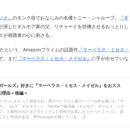
ンク』
のモンク役でおなじみの名優トニー・シャルーブ。
『ギ
が演じたギルモア家の父、リチャードを彷彿させるおっとりし
スが視聴者の心に刺さる。
たという、Amazonプライムの話題作
『マーベラス・ミセス・
で、まだ
『マーベラス・ミセス・メイゼル』
に手が出せていな
ガールズ』好きに『マーベラス・ミセス・メイゼル』をおスス
の理由＜後編＞
7シーズンにわたって放送され、母ローレライと娘ローリーの絆を描いた『ギ
ズ』（以下『ギルモア』）。Netflixで復活版『ギルモア・ガールズ：イヤ
フ』も製作されたほど大ヒットした同作がお気に入りだったファンに、是
たい作品がある。米Popsugarが報じている。 【…