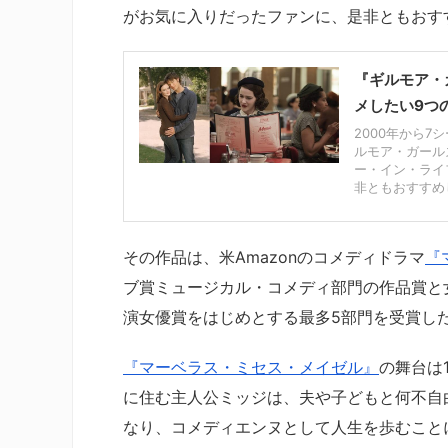
がお気に入りだったファンに、是非ともおすす
『ギルモア・
メしたい9つ
2000年から
ルモア・ガール
ー・イン・ライ
非ともおすすめし
その作品は、米Amazonのコメディドラマ
『
ブ賞ミュージカル・コメディ部門の作品賞と
演女優賞をはじめとする最多5部門を受賞し
『マーベラス・ミセス・メイゼル』
の舞台は
に住む主人公ミッジは、夫や子どもと何不自
なり、コメディエンヌとして人生を歩むこと