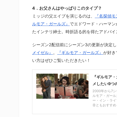
4．お父さんはやっぱりこのタイプ？
ミッジの父エイブを演じるのは、
『名探偵モ
ルモア・ガールズ』
でエドワード・ハーマン
たインテリ紳士。時折語る的を得たアドバイ
シーズン2配信前にシーズン3の更新が決定し
メイゼル』
。
『ギルモア・ガールズ』
が好き
い方はぜひご覧いただきたい！
『ギルモア・
メしたい9つ
2000年から
ルモア・ガール
ー・イン・ライ
非ともおすすめし