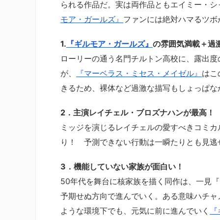
られる作品だ。実は両作品ともエイミー・シ
モア・ガールズ』
ファンには絶対ハマるツボ
1.
『ギルモア・ガールズ』
の雰囲気満載＋過
ローリーの通う名門チルトン高校に、露出度
が、
『マーベラス・ミセス・メイゼル』
はこ
きるため、裸体など過激な描写もしょっぱな
2．主演レイチェル・ブロズナハンが最高！
ミッジを演じるレイチェルの愛すべきコミカ
り！ 予測できない行動は一瞬たりとも見逃
3．機能していない家族が面白い！
50年代を舞台に核家族を描く同作は、一見
予期せぬ方向で進んでいく。ある意味ハチャ
ような環境下でも、元気に前に進んでいく
『