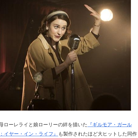
、母ローレライと娘ローリーの絆を描いた
『ギルモア・ガール
：イヤー・イン・ライフ』
も製作されたほど大ヒットした同作