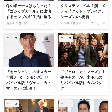
台にしたシットコムが誕生 本作
たした。最新のシーズン4は、米
冬のボーナスはもらった!?
クリステン・ベル主演コメ
は、死後に天国…
Huluにより実現。7月中旬から配
『ゴシップガール』に出演
ディ『グッド・プレイス』
信が始まっている。 趣味の放課
するセレブの私生活に迫る
シーズン4へ更新
後探偵、本…
海外の俳優と聞くと、「リッチ」
人気探偵ドラマ『ヴェロニカ・マ
「ゴージャス」「華やかな私生
ーズ』のクリステン・ベルが主演
活」というイメージがあるだろ
する、死後の世界を舞台にしたコ
ニュース
ニュース
う。実際、彼らにも日本のよう
メディ『グッド・プレイス』がシ
に"冬のボーナス"というものがあ
ーズン4へ更新されたことが明ら
るのだろうか？ セレブの生活が
かとなった。米TV Lineなどが報
見られる作品『ゴシップガール』
じている。 【関連記事】『グッ
に出演する女優たちの私生活を追
ド・プレイス』地獄にいくはずが
跡してみた。 【関連記事】超リ
たどり着いたのは天国！ あの世
ッチなハイスクーラー、『ゴシッ
を舞台にしたシットコムが誕生
『セッション』のオスカー
『ヴェロニカ・マーズ』主
プガール』は実在するの！…
本作の主人公…
俳優J・K・シモンズ、リ
要キャストが、米Huluの
バイバル版『ヴェロニカ・
リバイバル版にカムバッ
マーズ』に出演！
ク！
2004年から3シーズンにわたっ
2004年から3シーズンにわたっ
て放送された、女子高生探偵ヴェ
て放送された女子高生探偵ヴェロ
ニュース
ニュース
ロニカの活躍を描く『ヴェロニ
ニカの活躍を描く『ヴェロニカ・
カ・マーズ』。米Huluで復活す
マーズ』が、米Huluで復活する