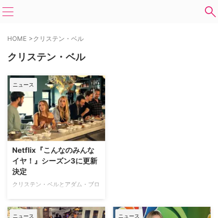
HOME
>
クリステン・ベル
クリステン・ベル
ニュース
Netflix『こんなのみんな
イヤ！』シーズン3に更新
決定
クリステン・ベルとアダム・ブロ
ディが主演を務めるNetflixの人気
ロマンティックコメディ『こんな
のみんなイヤ！』のシーズン3制
ニュース
ニュース