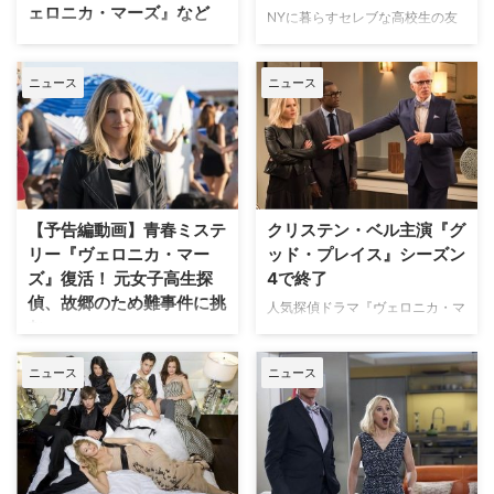
ェロニカ・マーズ』など
う、心を入れ替えて良い人間にな
NYに暮らすセレブな高校生の友
ろうと四苦八苦する姿が描かれ
情や恋愛模様を描いて世界的な大
映画『アナと雪の女王2』では、
る。 このたび、シリーズの放送
ヒットなった『ゴシップガー
主人公・アナ役で声の出演をして
終了から3年以上を経て再会を果
ニュース
ニュース
ル』。HBO MAXでリブート版が
いるクリステン・ベル。本業の女
た …
製作されることはお伝えしたが、
優業では『グッド・プレイス』な
この度オリジナルキャストがカム
ど数々の作品に出演し、いつも楽
バックすることが明らかになっ
しいことを企んでいる天真爛漫な
た。米TV Lineが伝えている。 オ
キャラクター性で親しまれてい
リジナル版でクリエイターを務め
る。彼女の出演作から8本をご紹
たジョシュ・シュワルツとステフ
介したい。 底抜けの陽気キャラ
【予告編動画】青春ミステ
クリステン・ベル主演『グ
ァニー・サヴェ…
から知性派まで 死後の世界での
リー『ヴェロニカ・マー
ッド・プレイス』シーズン
騒々しい毎日を描くコメ…
ズ』復活！ 元女子高生探
4で終了
偵、故郷のため難事件に挑
人気探偵ドラマ『ヴェロニカ・マ
む
ーズ』のクリステン・ベルが主演
する死後の世界を舞台にしたコメ
『ヴェロニカ・マーズ』シーズン
ニュース
ニュース
ディ『グッド・プレイス』がシー
4は、2004年にスタートした人
ズン4で終了することが明らかと
気シリーズの最新章。テレビシリ
なった。米TV Lineなどが報じて
ーズは2007年に放送を終えたシ
いる。 【関連記事】『グッド・
ーズン3で一時幕を下ろしていた
プレイス』地獄にいくはずがたど
が、クラウドファンディングで費
り着いたのは天国！ あの世を舞
用を調達し2014年に映画化を果