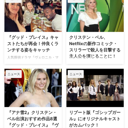
作が決定した。2026年に配信予
定だという。これは、シーズン2
が10月23日にリリースされてか
らわずか12日後に発表という迅速
な更新となった。 シーズン1もト
ップ10ランキングに再登場 シー
『グッド・プレイス』キャ
クリステン・ベル、
ズン2は、最初の11日間で世界累
計1,800万回の視聴回数を獲得し
ストたちが再会！仲良くラ
Netflixの新作コミック・
た。これは2週連続でNetflixのグ
ンチする姿をキャッチ
スリラーで殺人を目撃する
ローバル英語TVランキングの1位
主人公を演じることに！
人気探偵ドラマ『ヴェロニカ・マ
にランクインし、82カ国でトッ
ーズ』のクリステン・ベルが主演
米NBC製作による、天国のよう
プ10入りを達成している。 …
する死後の世界を舞台にしたコメ
な場所を舞台にしたコメディドラ
ニュース
ニュース
ディ『グッド・プレイス』は、
マ『グッド・プレイス』に主演し
2020年1月にシーズン4をもって
たクリステン・ベルが、Netflixの
放送終了したが、最近、主要キャ
コミック・スリラードラマ『The
ストがリユニオンを果たしたこと
Woman in the House（原題）』
が明らかとなった。 三人で仲良
で主役を演じることが明らかとな
くランチ 本作は、死後に善人し
った。米TV Lineが報じている。
か行けない天国のような場所“グ
全8話となるミニシリーズ『The
『アナ雪2』クリステン・
リブート版『ゴシップガー
ッド・プレイス”に間違って送ら
Woman…
ベル出演おすすめ作品8選
ル』にオリジナルキャスト
れた主人公エレノアが、“バッ
『グッド・プレイス』『ヴ
がカムバック！
ド・プレイス”へ転送されないよ