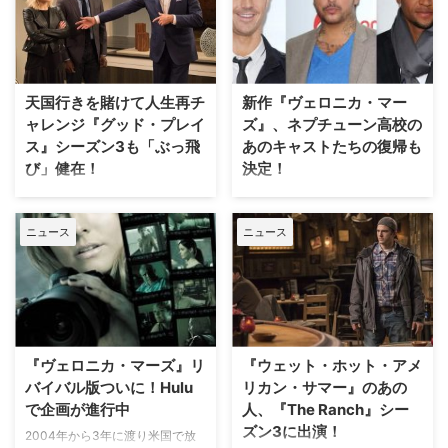
ることになったリバイバル版に、
とのニュースは当サイトでもお伝
音楽映画『セッション』の鬼教師
えしてきた通り。続々とオリジナ
役でアカデミー賞助演男優賞に輝
ルキャストの出演が報じられる
いたJ・K・シモンズが出演する
中、主人公ヴェロニカの父親キー
ことがわかった。米Screen Rant
スを演じたエンリコ・コラントー
天国行きを賭けて人生再チ
新作『ヴェロニカ・マー
が報じている。 【関連記事】
ニもリバイバル版にカムバックす
ャレンジ『グッド・プレイ
ズ』、ネプチューン高校の
『カウンタ…
ること明らかとなっ…
ス』シーズン3も「ぶっ飛
あのキャストたちの復帰も
び」健在！
決定！
米NBCで放送中の哲学系ファン
2004年から3年に渡り米国で放
タジー・コメディ『グッド・プレ
送され、映画も製作された大ヒッ
ニュース
ニュース
イス』。この世を後にしたエレノ
ト探偵ドラマ『ヴェロニカ・マー
アは、善い行いの実績がないのに
ズ』。米Huluにてリブート版製
人違いで天国へ。是が非でもその
作に向けて話が進んでいること
世界に留まろうと躍起になる
は、当サイトでも以前お伝えした
が…。視聴者の予想を超えたおバ
通りだが、このたびヴェロニカ役
カな展開がクセになる本作のシー
のクリスティン・ベル以外の出演
ズン3が9月中旬から放送されて
者が明らかになった。米
『ヴェロニカ・マーズ』リ
『ウェット・ホット・アメ
おり、日本でもNetflixで視聴可能
Hollywood Reporterなど複数の
バイバル版ついに！Hulu
リカン・サマー』のあの
だ。 【関連…
メディアが…
で企画が進行中
人、『The Ranch』シー
ズン3に出演！
2004年から3年に渡り米国で放