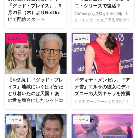
を舞台にしたシット…
の主人公は、死後…
『グッド・プレイス』、9
ニ・シリーズで復活？
月21日（木）よりNetflix
2004年から放送され瞬く間に大
にて配信スタート
ヒットとなった女子高生探偵ヴェ
ロニカの活躍を描いた『ヴェロニ
『ヴェロニカ・マーズ』や
カ・マーズ』。シーズン3で終了
『HEROES／ヒーローズ』、『ア
後も、映画化までされた人気シリ
レコメンド
ニュース
ナと雪の女王』で知られるクリス
ーズが、リブート版として復活す
テン・ベルと、『CSI：科学捜査
る可能性があることが明らかにな
班』のテッド・ダンソンが共演す
った。米Popsugarが報じてい
る"あの世"を舞台にしたコメディ
る。 同作のクリエイター、ロ
『グッド・プレイス』がNetflixに
ブ・トーマス（『新ビバリーヒル
て9月21日（木）より配信とな
ズ青春白書』）は…
る。 【関連記事】【お先見】
【お先見】『グッド・プレ
イディナ・メンゼル、『ア
『グッド・プレイス』地獄にいく
イス』地獄にいくはずがた
ナ雪』エルサの彼女にディ
はずがたどり…
どり着いたのは天国！ あ
ズニーの人気キャラを推薦
の世を舞台にしたシットコ
世界中で一大ブームを巻き起こし
ムが誕生
たディズニー映画『アナと雪の女
王』。以前、続編の制作決定を受
「悪いことをするとバチがあた
ニュース
ニュース
け、ファンが「エルサに彼女を作
る」という言葉、きっとみなさん
ってほしい！」という運動を起こ
聞き覚えがあると思いますが、今
していたことをお伝えしたが、こ
回ご紹介する『グッド・プレイ