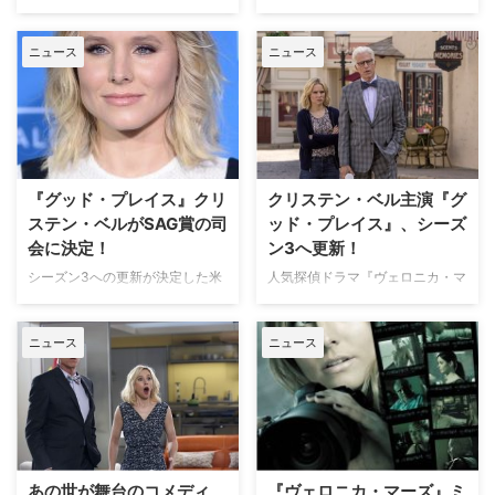
送され大ヒットした女子高生探偵
Netflixのコメディドラマ『ウェッ
ヴェロニカの活躍を描いた『ヴェ
ト・ホット・アメリカン・サマ
ニュース
ニュース
ロニカ・マーズ』。TVシリーズ
ー：あれから10年』などに出演
終了後に映画化までされた人気シ
し、クリステン・ベル（『グッ
リーズが復活するかもしれないこ
ド・プレイス』）の夫としても知
とは以前お伝えしたが、このたび
られるダックス・シェパードが、
製作に向けての話し合いが大詰め
Netflixの『The Ranch ザ・ラン
を迎えていることが明らかになっ
チ』シーズン3に出演することが
た。米TV Lineなど複数のメディ
分かった。米TV Lineが報じてい
『グッド・プレイス』クリ
クリステン・ベル主演『グ
アが報じてい…
る。 【関連記事】農場が…
ステン・ベルがSAG賞の司
ッド・プレイス』、シーズ
会に決定！
ン3へ更新！
シーズン3への更新が決定した米
人気探偵ドラマ『ヴェロニカ・マ
NBCのコメディドラマ『グッ
ーズ』のクリステン・ベルが主演
ド・プレイス』に主演するクリス
する、米NBCのコメディシリー
ニュース
ニュース
テン・ベルが、第24回全米映画
ズ『グッド・プレイス』がシーズ
俳優組合（SAG）賞授賞式の司会
ン3へ更新されたことが明らかと
に決定したことが明らかとなっ
なった。米Varietyが報じてい
た。米Varietyが報じている。
る。 【関連記事】『グッド・プ
【関連記事】【お先見】『グッ
レイス』地獄にいくはずがたどり
ド・プレイス』地獄にいくはずが
着いたのは天国！ あの世を舞台
たどり着いたのは天国！ あの世
にしたシットコムが誕生 本作
あの世が舞台のコメディ
『ヴェロニカ・マーズ』ミ