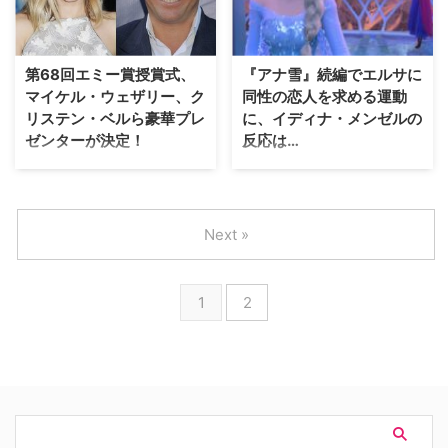
のほど、エルサの声を担当したイ
ス』の主人公エレノアは、「悪い
ディナ・メンゼルが、エルサの彼
こといっぱいしてきたけど、天国
女の候補にディズニーのあの人気
に来ちゃいました！」という、と
キャラクターの名前を挙げたよう
ってもうらやましい（？）キャラ
第68回エミー賞授賞式、
『アナ雪』続編でエルサに
だ。英Digital…
クターです。 『ヴェロニカ・マ
マイケル・ウェザリー、ク
同性の恋人を求める運動
ーズ』や『HEROES／ヒーロー
リステン・ベルら豪華プレ
に、イディナ・メンゼルの
ズ』といったドラマや、…
ゼンターが決定！
反応は…
TV界のアカデミー賞と言われる
世界中で一大ブームを巻き起こし
エミー賞。本年度も最多ノミネー
たディズニー映画『アナと雪の女
ト数（23）を記録した『ゲー
王』。大ヒットを受けて続編の製
ム・オブ・スローンズ』をはじ
作が進められていることは先日お
Next »
め、数々の人気作・話題作がいく
伝えした通りだが、実は今ファン
つの賞を受賞するか気になるとこ
の間では"エルサに同性の恋人を
ろだ。第68回となる2016年の授
作ってほしい"という声が多く寄
1
2
賞式が9月19日（月・祝）に迫っ
せられている。これに対し、エル
ているが、式を華やかに彩るプレ
サ役を演じたイディナ・メンゼル
ゼンターの一部が発表されたので
が自身の意見を明かした。米
ご紹介しよう。 米…
Variety、Ente…