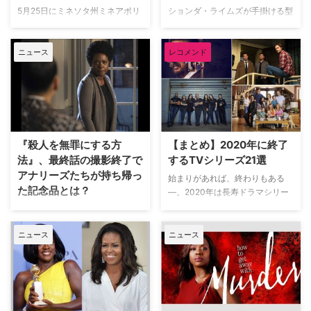
らのために資金洗浄をするクライ
5選をご紹介しよう。 2024年で
5月25日にミネソタ州ミネアポリ
ションダ・ライムズが手掛ける型
ムシリーズ。 シカゴ郊外からミ
10周年を迎える海外ドラマ
スで黒人男性が白人警官に首を押
破りなサスペンスドラマ『殺人を
ズーリ州の寂れたリゾート地オ …
『THE FLASH／フラ …
さえつけられて死亡した事件を受
無罪にする方法』で、シーズン1
ニュース
レコメンド
け、全米各地で大きな暴動が勃発
からレギュラー出演しているロー
しているが、ハリウッド俳優たち
レル・カスティーリョ役のカー
をも巻き込む事態になっている。
ラ・ソウザが、第二子を妊娠して
複数のメディアが報じた。 そも
いることが明らかになった。米
そもの始まりは、偽造事件の容疑
E!Onlineが報じている。 自身の
者に似た人物がいるとの通報を受
Instagramで妊婦姿を披露したカ
けた警察が現場に駆けつけ、その
ーラは、ファンに向けてコメント
『殺人を無罪にする方
【まとめ】2020年に終了
場に偶然居合わせた…
した。「…
法』、最終話の撮影終了で
するTVシリーズ21選
アナリーズたちが持ち帰っ
始まりがあれば、終わりもある
た記念品とは？
―。2020年は長寿ドラマシリー
ズをはじめとする日本でも人気を
どんな手を使ってでも依頼人を無
博した作品が幕を閉じる…。さっ
罪放免に導く敏腕弁護士アナリー
そく、心の準備をしていこう。 1.
ニュース
ニュース
ズ・キーティングと、彼女の生徒
『13の理由』（Netflix） 歌手で
たちが巻き込まれる事件を描く米
女優のセレーナ・ゴメスが製作総
ABCの人気サスペンスドラマ『殺
指揮に名を連ね、自殺をテーマに
人を無罪にする方法』。2014年
悩める10代の若者たちを描き、
に始まった衝撃的なタイトルの本
世界に衝撃を与えたNetflix…
シリーズは、本国で5月14日