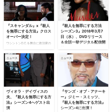
て、次々とヒット作や話題作を放
Thrillistは同ジャンルのドラマと
つテレビ界の大物女性プロデュー
比較し、その人気の秘密を分析し
サー、ションダ・ライムズ。そん
ている。 【関連記事】『ゴシッ
な彼女の手掛けた人気ドラマの3
プガール』『プリティ・リトル・
作品の最新シーズンが相次いでリ
ライアーズ』好きにおススメ！
『スキャンダル』x『殺人
『殺人を無罪にする方法
リースされる。 【関…
『リバーデイル』が女子の心を掴
を無罪にする方法』クロス
シーズン3』2018年3月7
む3…
オーバー決定！
日（水）、DVDリリース
＆全話一挙デジタル配信開
ワシントンD.C.を舞台に政治家の
始
トラブルを揉み消すフィクサー集
団の活躍がスリリングに描かれる
『グレイズ・アナトミー 恋の解
ニュース
ニュース
『スキャンダル 託された秘密』
剖学』や『スキャンダル 託され
と、どんな手を使ってでも依頼人
た秘密』など手掛けるドラマが
を無罪放免に導く敏腕弁護士を取
次々にヒットするションダ・ライ
り巻くサスペンス『殺人を無罪に
ムズが手がける型破りなサスペン
する方法』がクロスオーバーする
スドラマ『殺人を無罪にする方
ことが明らかになった。米TV
法』。本作の待望のシーズン3
Lineなどが報じている。 【関連
が、2018年3月7日（水）より
ヴィオラ・デイヴィスの
『サンズ・オブ・アナーキ
記事】『グレ…
DVDリリース＆全話一挙デジタ
夫、『殺人を無罪にする方
ー』ジミー・スミッツ、
ル配信開始となる。 【関連記
法』シーズン4へゲスト出
『殺人を無罪にする方法』
事】『殺人を無罪にする方法…
演
シーズン4に出演！