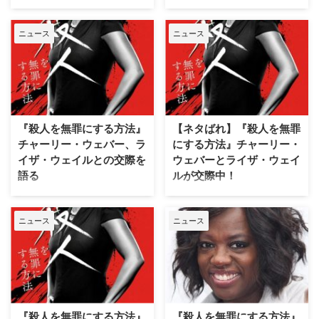
米ABCの大人気法廷サスペンスド
ならず者のバイカーズグループの
ラマ『殺人を無罪にする方法』で
抗争を描いた『サンズ・オブ・ア
ニュース
ニュース
主人公を演じるのは、第89回ア
ナーキー』などで知られるジミ
カデミー賞で助演女優賞（『フェ
ー・スミッツが、人気法廷ドラマ
ンス』）に輝いたヴィオラ・デイ
『殺人を無罪にする方法』に出演
ヴィス。そんな彼女の夫で俳優の
することが明らかとなった。米
ジュリアス・テノンが、同作のシ
Deadlineなどが報じている。 現
ーズン4にゲスト出演することが
時点で、ジミーが演じる役柄の詳
明らかになった。 本作は、裁判
細は明かされていないが、ヴィオ
『殺人を無罪にする方法』
【ネタばれ】『殺人を無罪
で勝つためなら一切の手段を選ば
ラ・デイヴィス演じる主人公アナ
チャーリー・ウェバー、ラ
にする方法』チャーリー・
ず、殺人事件の容疑…
リーズの過去にお…
イザ・ウェイルとの交際を
ウェバーとライザ・ウェイ
語る
ルが交際中！
人気法廷ドラマ『殺人を無罪にす
人気法廷ドラマ『殺人を無罪にす
る方法』で、フランク役を演じる
る方法』で、フランク役を演じる
ニュース
ニュース
チャーリー・ウェバー（『新ビバ
チャーリー・ウェバー（『新ビバ
リーヒルズ青春白書』）とボニー
リーヒルズ青春白書』）とボニー
役のライザ・ウェイル（『ギルモ
役のライザ・ウェイル（『ギルモ
ア・ガールズ』）の交際が判明し
ア・ガールズ』）が交際している
たことは当サイトでもお伝えした
ことが明らかとなった。米
が、今回チャーリー本人が交際に
Peopleが報じている。 （この記
ついて語った。米US Weeklyが伝
事は『殺人を無罪にする方法』シ
『殺人を無罪にする方法』
『殺人を無罪にする方法』