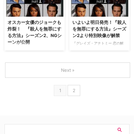
ィス主演の話題作『殺人を無罪に
ズが製作総指揮を務め、過去、現
する方法』シーズン2のDVDリリ
在、未来の時間軸が交差する緊迫
ースとデジタル配信がいよいよ本
感あふれるストーリーと怒涛の展
日3日（金）よりスタート！ こ
開に"驚き"が止まらないハイ・ク
オスカー女優のジョークも
いよいよ明日発売！『殺人
れらのリリースを記念…
オリティドラマとして、全米だけ
炸裂！ 『殺人を無罪にす
を無罪にする方法』シーズ
でなく日本でもファンが急増中の
る方法』シーズン2、NGシ
ン2より特別映像が解禁
型破りなサスペンス…
ーンが公開
『グレイズ・アナトミー 恋の解
剖学』や『スキャンダル 託され
先日発表された第89回アカデミ
た秘密』など手掛けるドラマが
ー賞で見事助演女優賞
次々にヒットするションダ・ライ
（『Fences(原題)』）に輝いたヴ
ムズと、先日アカデミー賞助演女
ィオラ・デイヴィス主演で話題を
Next »
優賞を受賞したヴィオラ・デイヴ
集める、型破りなサスペンスドラ
ィス主演の話題作『殺人を無罪に
マ『殺人を無罪にする方法』のシ
する方法』シーズン2のDVDリリ
ーズン2のDVDリリースとデジタ
1
2
ースとデジタル配信がいよいよ明
ル配信がいよいよ3月3日（金）
日3月3日（金）よりスタートす
から開始！ このリリースを目前
る。このリリースを目…
に控え、DVD Part2に収録予定の
ボーナス映像…