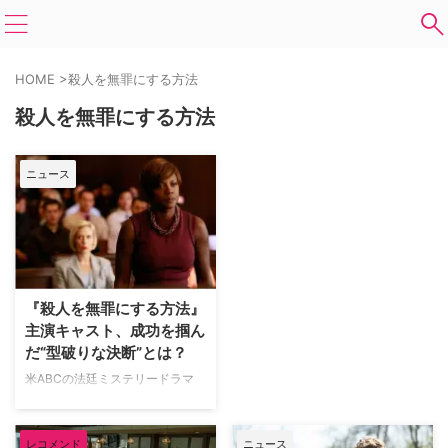
HOME
>
殺人を無罪にする方法
殺人を無罪にする方法
ニュース
『殺人を無罪にする方法』
主演キャスト、成功を掴ん
だ“型破りな決断”とは？
米ABCの法廷ミステリードラマ
『殺人を無罪にする方法』で主人
公アナリーズ・キーティングを演
じたヴィオラ・デイヴィスが、同
レコメンド
ニュース