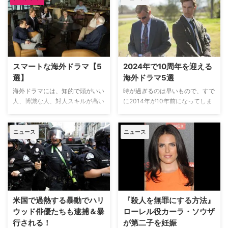
作での役作りについて振り返っ
た。 黒人女性として史上初のエ
ミー賞主演女優賞を受賞 ヴィオ
ラは8月16日、ロサンゼルスの
Television Academy Hall of
FameでPEOPLEに独占コメント
スマートな海外ドラマ【5
2024年で10周年を迎える
を寄せ、「私はかつらを外し、メ
イクをやめ、自分の体型のままで
選】
海外ドラマ5選
出演した。年齢も、肌の色も、す
海外ドラマには、知的で頭がいい
時が過ぎるのは早いもので、すで
べてを“ありのまま”で表現した」
人、博識な人、対人スキルが高い
に2014年が10年前になってしま
と語った。 「これまで多くのテ
人など、多種多様なスマートなキ
ったことに驚きを隠せない。
レビ作品に出演してきたけれど、
ャラクターが登場する。舞台とな
2014年といえば、海外ドラマの
…
るのが、裏社会でも非現実的な世
存在感が高まりをみせた時期で、
ニュース
ニュース
界でも、彼らからなにか学べるこ
より多くの予算を投入し、より優
とがあるだろう。 ここでは、そ
れた俳優や製作陣と共に高いクオ
んなスマートなキャラクターが登
リティの作品が生み出されるよう
場する海外ドラマを紹介する。
になった。鶏が先か、卵が先かの
見るだけで賢くなれる海外ドラマ
話になってしまうが、今回ご紹介
『オザークへようこそ』 あるこ
する作品が大きな影響を与えたこ
米国で過熱する暴動でハリ
『殺人を無罪にする方法』
とで麻薬カルテル組織の怒りを買
とは間違いない。10周年を迎え
ウッド俳優たちも逮捕＆暴
ローレル役カーラ・ソウザ
ってしまったファイナンシャルプ
た今もなお、色褪せることなく、
行される！
が第二子を妊娠
ランナーのマーティ・バードが彼
興奮を視聴者に届けてくれる作品