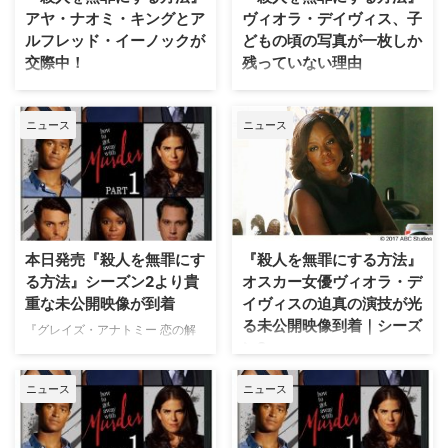
えている。 現地時間の7月5日
ーズン3のネタばれを含みます）
アヤ・ナオミ・キングとア
ヴィオラ・デイヴィス、子
（水）、ポッ…
同サイトが、チャー…
ルフレッド・イーノックが
どもの頃の写真が一枚しか
交際中！
残っていない理由
大人気法廷サスペンスドラマ『殺
米ABCのリーガルサスペンスドラ
人を無罪にする方法』で、法律学
マ『殺人を無罪にする方法』で主
ニュース
ニュース
生ミカエラ役のアヤ・ナオミ・キ
演を務め、第89回アカデミー賞
ングと、ウェス役のアルフレッ
では『Fences（原題）』で助演
ド・イーノックが交際しているこ
女優賞に輝いたヴィオラ・デイヴ
とが明らかとなった。米E!Online
ィス。まさに今をときめく彼女が
などが報じている。 今月12日
米Peopleに登場し、貧しかった
（日）、アヤは画像共有サイト
幼少期について赤裸々に明かして
Instagramに、自身の両親とアル
いる。 トニー賞、エミー賞、そ
本日発売『殺人を無罪にす
『殺人を無罪にする方法』
フレッドと一緒にロンドンを訪れ
してアカデミー賞の3冠を達成
る方法』シーズン2より貴
オスカー女優ヴィオラ・デ
ていた時…
し、女優とし…
重な未公開映像が到着
イヴィスの迫真の演技が光
る未公開映像到着｜シーズ
『グレイズ・アナトミー 恋の解
ン2
剖学』や『スキャンダル 託され
た秘密』など手掛けるドラマが
『グレイズ・アナトミー』、『ス
ニュース
ニュース
次々にヒットするションダ・ライ
キャンダル』など、大ヒット作を
ムズと、先日アカデミー賞助演女
手掛けるアメリカTV界のトップ
優賞を受賞したヴィオラ・デイヴ
クリエイター、ションダ・ライム