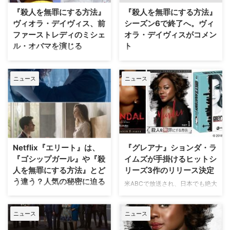
（木）に放送されたシーズン6の
『殺人を無罪にする方法』
『殺人を無罪にする方法』
第15話をもって幕閉じを迎えた。
ヴィオラ・デイヴィス、前
シーズン6で終了へ。ヴィ
出演キャストたち…
ファーストレディのミシェ
オラ・デイヴィスがコメン
ル・オバマを演じる
ト
米ABCの大人気法廷サスペンスド
『グレイズ・アナトミー』や『ス
ラマ『殺人を無罪にする方法』で
キャンダル 託された秘密』な
ニュース
ニュース
主人公辣腕弁護士アナリーズ・キ
ど、次々とヒット作や話題作を放
ーティングを演じるヴィオラ・デ
つTV界の大物女性プロデューサ
イヴィスが、新作ドラマで元ファ
ー、ションダ・ライムズが手がけ
ーストレディのミシェル・オバマ
る型破りなサスペンスドラマ『殺
を演じることがわかった。米
人を無罪にする方法』。米ABCで
Varietyなどが報じている。 ヴィ
今年9月26日（木）から放送開始
オラは、米Showtimeにて製作さ
となるシーズン6を最後に幕を閉
Netflix『エリート』は、
『グレアナ』ションダ・ラ
れる『First Ladies（原題）…
じることが明らかになった。米
『ゴシップガール』や『殺
イムズが手掛けるヒットシ
Deadlineなど…
人を無罪にする方法』とど
リーズ3作のリリース決定
う違う？人気の秘密に迫る
米ABCで放送され、日本でも絶大
な支持を得ているTVドラマ『グ
近頃、Netflixオリジナルのティー
レイズ・アナトミー』の生みの親
ンクライムドラマ『エリート』が
ニュース
ニュース
であり、自らの名前を冠した制作
大ヒットを飛ばしている。視聴者
会社「ションダランド」を率い
を惹きつける魅力は何なのか。米