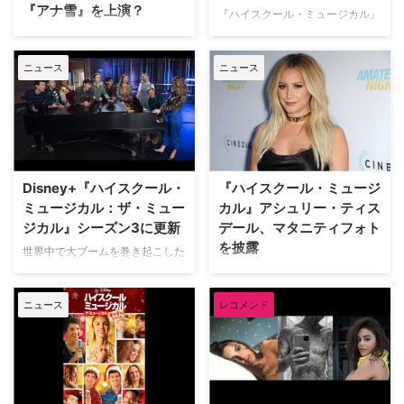
『アナ雪』を上演？
『ハイスクール・ミュージカル』
では、『ハイスクール・ミュージ
占配信開始 『デイブ』シーズン
で、人気を欲しいままにしたザッ
カル』のオリジナルキャストがイ
シーズン3への更新が発表されて
3（全10話／一挙配信） 実在のラ
ク・エフロン。アイドル俳優から
ースト高校に戻ってくる。 「ハ
いたDisney+ (ディズニープラス)
ッパー兼コメディアンのリル・デ
ニュース
ニュース
いかにして脱却を遂げたのだろう
イスクール・リユニオン」と題さ
『ハイスクール・ミュージカル：
ィッキー（本名デイブ・バード）
か？ 彼の俳優人生を振り返りな
れたこのプロジェクトの楽曲が流
ザ・ミュージカル』。新たに解禁
をモデルにしたコメディー。シー
がら、そのパーソナルな一面にも
れ、ライアン（ルー …
された予告編で、ディズニーの大
ズン3では、デイブは初めてのツ
迫る。
ヒット映画『アナと雪の女王』と
アーのヘッド …
の繋がりが見られると英Digital
Spyが伝えている。 シーズン3の
内容は？ゲストは？ 携帯もおや
Disney+『ハイスクール・
『ハイスクール・ミュージ
つも没収のサマーキャンプに訪れ
ミュージカル：ザ・ミュー
カル』アシュリー・ティス
たイースト高校ワイルドキャッツ
ジカル』シーズン3に更新
デール、マタニティフォト
のメンバー。そこで初めて『アナ
を披露
と雪の女王』のミュージカルを上
世界中で大ブームを巻き起こした
演することになり、彼らがオーデ
ディズニー・チャンネルオリジナ
『ハイスクール・ミュージカル』
ィション合格を目指して奮闘する
ルムービー『ハイスクール・ミュ
シリーズのシャーペイ役で知られ
――そんなワクワクのひと夏が始
ニュース
レコメンド
ージカル』。Disney+によるその
るアシュリー・ティスデールが、
まるとい …
ドラマシリーズ『ハイスクール・
大きなお腹のマタニティ写真を披
ミュージカル：ザ・ミュージカ
露した。米Peopleが報じてい
ル』がシーズン3に更新された。
る。 現在35歳のアシュリーは、2
米TV Lineが報じている。 ドラマ
月1日（月）、掲載した写真とと
版の舞台もオリジナル版と同じイ
もに自分自身と自分の体を愛する