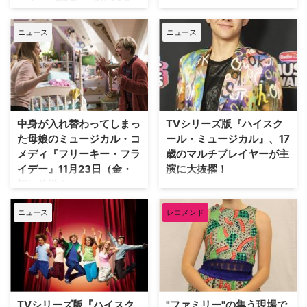
スターズ特集」で約20作
上げる動画配信サービス
品を配信！
Diseny+で製作される、ドラマ版
ニュース
ニュース
『ハイスクール・ミュージカル』
ディズニー公式エンターテイメン
の主要キャストが決定したと以前
トサービス「Disney
に当サイトでお伝えしたが、新た
DELUXE（ディズニーデラック
にキャスト9人が決定したことが
ス）」にて9月13日（金）より先
明らかとなった。英Digital Spyが
行配信となる、ディズニー・チャ
報じている。 【関連記事】TVシ
ンネルの人気シリーズ最新作『デ
リーズ版『ハイスクール・ミュー
ィセンダント3』。その主演ダ
中身が入れ替わってしまっ
TVシリーズ版『ハイスク
ジカル…
ヴ・キャメロンの来日が決定した
た母娘のミュージカル・コ
ール・ミュージカル』、17
ことを記念し、本日8月23日
メディ『フリーキー・フラ
歳のマルチプレイヤーが主
（金）よりダヴを含めた多くのス
イデー』11月23日（金・
演に大抜擢！
ターの出世作・代表作を集…
祝）放送！
世界中で大ブームを巻き起こした
ディズニー・チャンネルのオリジ
『ハイスクール・ミュージカル』
ニュース
レコメンド
ナルムービー『ハイスクール・ミ
『ディセンダント』『ゾンビー
ュージカル』（以下
ズ』といった人気ミュージカル作
『HSM』）。ザック・エフロン
品に続くディズニー・チャンネ
やヴァネッサ・ハジェンズら人気
ル・オリジナル・ムービー新作、
スターを輩出した本作が、TVシ
『フリーキー・フライデー』が11
リーズとして復活することは以前
月23日（金・祝）20：00よりデ
お伝えしたとおり。今回、気にな
ィズニー・チャンネルにて放送さ
TVシリーズ版『ハイスク
"ファミリー"の集う現場で