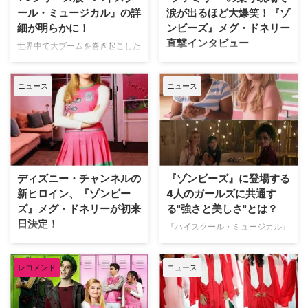
る主要キャストが発表となった。
れる。 【関連記事】『ディセン
ール・ミュージカル』の詳
涙が出るほど大爆笑！『ゾ
米Hollywood Repor…
ダント2』ダヴ・キャメロン＆ソ
細が明らかに！
ンビーズ』メグ・ドネリー
フィア・カーソン直…
直撃インタビュー
世界中で大ブームを巻き起こした
ディズニー・チャンネルのオリジ
ゾンビと人間の女の子の恋を描く
ナルムービー『ハイスクール・ミ
ディズニーの青春ミュージカル
ニュース
ニュース
ュージカル』（以下
TV映画『ゾンビーズ』の英語歌
『HSM』）。ザック・エフロン
詞付バージョン（二ヵ国語版）
やヴァネッサ・ハジェンズら人気
が、ディズニー・チャンネルにて
スターを輩出した本作が、TVシ
8月4日（土）20：00より日本初
リーズとして新たに生まれ変わ
放送となる。『ハイスクール・ミ
る。米TV Lineがその詳細を伝え
ュージカル』『ディセンダント』
た。 【関連動画】あのイースト
といった大ヒット作に続く本作で
ディズニー・チャンネルの
『ゾンビーズ』に登場する
高校の面々が再集結！『ハイス…
ヒロインのアディソンを演じるメ
新ヒロイン、『ゾンビー
4人のガールズに共通す
グ・ドネリーを直撃！…
ズ』メグ・ドネリーが初来
る"強さと美しさ"とは？
日決定！
『ハイスクール・ミュージカル』
『ディセンダント』といった大ヒ
ディズニーが『ハイスクール・ミ
ット青春ミュージカル映画を生み
ュージカル』『ディセンダント』
レコメンド
ニュース
出してきたディズニーが新たに贈
といった大ヒット青春ミュージカ
る、ゾンビと人間の女の子の恋を
ルに続けて贈る、ゾンビと人間の
描いた青春ミュージカルTV映画
女の子の恋を描いた青春ミュージ