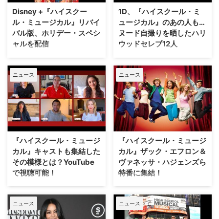
ースト高校で、おなじみのカフェ
ことをフォロワーに呼びかけた。
Disney +『ハイスクー
1D、『ハイスクール・ミ
テリアや…
「他の人に愛を与える機会はたく
ル・ミュージカル』リバイ
ュージカル』のあの人も…
さんある。自…
バル版、ホリデー・スペシ
ヌード自撮りを晒したハリ
ャルを配信
ウッドセレブ12人
世界中で大ブームを巻き起こした
世界中の人たちが自撮りを楽しむ
ディズニー・チャンネルオリジナ
ナショナル・セルフィー・デー
ニュース
ニュース
ルムービー『ハイスクール・ミュ
（#NationalSelfieDay）という
ージカル』のDisney+によるドラ
日がある。これはテキサス州の
マシリーズ『ハイスクール・ミュ
DJリック・マクニーリーの発案
ージカル：ザ・ミュージカル』。
によって2014年に発足したもの
本作が、この冬のホリデー・スペ
で、瞬く間に定着した。もちろん
シャルを製作する。米Varietyが
そうした記念日の如何に関わら
報じている。（12月4日更新）
ず、日々自撮り発信を続けてファ
『ハイスクール・ミュージ
『ハイスクール・ミュージ
45分のスペシャル番組『ハイス
ン・サービスを図ったり、カラダ
カル』キャストも集結した
カル』ザック・エフロン＆
クール…
自慢（？…
その模様とは？YouTube
ヴァネッサ・ハジェンズら
で視聴可能！
特番に集結！
現地時間の4月16日（木）、米
ディズニー・チャンネルのオリジ
ABCでは豪華ディズニーファミリ
ナルムービーとして2006年と
ニュース
ニュース
ーが集結してディズニーソングを
2007年に放送され人気を博し、
歌唱する特別番組『The Disney
その翌年に劇場版も製作された