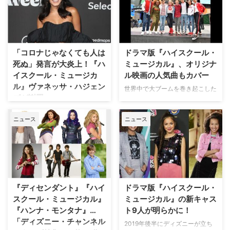
Family Singalong（原題）』が放
『ハイスクール・ミュージカ
送された。1時間の番組の中でと
ル』。本作でブレイクしたキャス
りわけ話題を呼んだのは『ハイス
トたちが、なんと特別音楽番組で
クール・ミュージカル』キャスト
再集結することがわかった。米
たちによるパフォーマス。その一
Peopleが報じている。 アメリカ
「コロナじゃなくても人は
ドラマ版『ハイスクール・
部始終を米USA To…
で4月16日（木）にABCにて放送
死ぬ」発言が大炎上！『ハ
ミュージカル』、オリジナ
される『The …
イスクール・ミュージカ
ル映画の人気曲もカバー
ル』ヴァネッサ・ハジェン
世界中で大ブームを巻き起こした
ズが謝罪
ディズニー・チャンネルのオリジ
ナルムービー『ハイスクール・ミ
『ハイスクール・ミュージカル』
ニュース
ニュース
ュージカル』が新たなTVシリー
でブレイクしたヴァネッサ・ハジ
ズとして復活することはすでにお
ェンズが、現在世界中で猛威をふ
伝えしている通り。シーズン2へ
るっている新型コロナウイルス
の更新もすでに決定しているTV
（COVID-19）についての見解を
シリーズのサントラにオリジナル
述べ、炎上騒ぎになっている。米
映画の人気曲のカバーも盛り込ま
Entertainment Weeklyなどが報
れることが明らかになった。米
じている。 ことの発端は、ヴァ
『ディセンダント』『ハイ
ドラマ版『ハイスクール・
Popsugarが伝え…
ネッサが自身の動画を配信したイ
スクール・ミュージカル』
ミュージカル』の新キャス
ンスタライブ。3月16日（月…
『ハンナ・モンタナ』…
ト9人が明らかに！
「ディズニー・チャンネル
2019年後半にディズニーが立ち