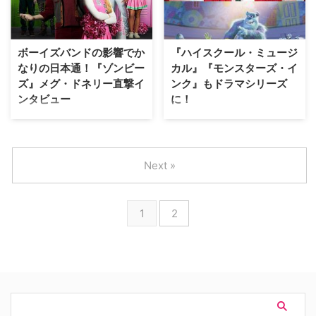
『ゾンビーズ』が、ディズニー・
カルTV映画『ゾンビーズ』。同
チャンネルにて本日5月19日
作でヒロインを演じたメグ・ドネ
（土）19：30より日本初放送と
リーが初来日することが決定し
なる。 【関連記事】ボーイズバ
た。 【関連記事】ボーイズバン
ボーイズバンドの影響でか
『ハイスクール・ミュージ
ンドの影響でかなりの…
ドの影響でかなりの日本通！『ゾ
なりの日本通！『ゾンビー
カル』『モンスターズ・イ
ンビーズ』メグ・ドネリ…
ズ』メグ・ドネリー直撃イ
ンク』もドラマシリーズ
ンタビュー
に！
『ハイスクール・ミュージカル』
かつて人気を博したドラマや映画
『ディセンダント』といった大ヒ
をドラマ化するプロジェクトが
ット青春ミュージカル映画を生み
次々と立ち上がる中、人気ミュー
出してきたディズニーが新たに贈
ジカル作品『ハイスクール・ミュ
Next »
る、ゾンビと人間の女の子の恋を
ージカル』と、アニメ映画『モン
描いた青春ミュージカルTV映画
スターズ・インク』も加わること
『ゾンビーズ』が、ディズニー・
が明らかとなった。米TV Lineな
1
2
チャンネルにて5月19日（土）
どが報じている。 【関連記事】
19：30より日本初放送となる。
ディズニー・チャンネル・オリジ
郊外の小さな町にあるシーブルッ
ナル・ムービー『ディセンダント
ク高校にゾンビタ…
2』ダヴ・キャメ…