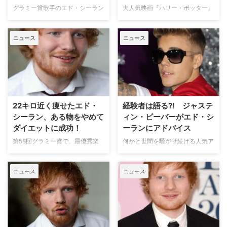
グラミー賞歌手のエド・シーラン
大人気映画『ハリー・ポッター』
が、米HBOの大ヒットファンタ
シリーズで、主役ハリーの親友ロ
ジー大河『ゲーム・オブ・スロー
ンを演じていたルパート・グリン
ニュース
ニュース
ンズ』（以下『GOT』）のシー
トが、ある人気歌手としょっちゅ
ズン7にゲスト出演することが分
う間違われると明かしている。米
かった。英Newsbeatが伝えてい
E!Onlineなどが報じた。 今月6日
る。 このニュースはテキサス州
（月）、米CBCの人気トーク番
で開催中のSXSW film festivalに
組『The Late Late Show with
出席した『GOT』クリエイター
James Corden』にゲスト出演し
のデヴィッド・ベニオフとD…
たルパー…
22キロ近く痩せたエド・
経験者は語る?! ジャステ
シーラン、ある物をやめて
ィン・ビーバーがエド・シ
ダイエットに成功！
ーランにアドバイス
第58回グラミー賞で、最優秀楽
何かと世間を騒がせ続ける人気ア
曲賞＆最優秀ポップ・パフォーマ
ーティストのジャスティン・ビー
ンス賞に輝いた人気歌手エド・シ
バーが、今年のグラミーで最優秀
ニュース
ニュース
ーランが、ある物の摂取をやめて
楽曲賞、最優秀ポップ・パフォー
約22キロものダイエットに成功
マンス賞に輝いたエド・シーラン
したことを明かした。米E!Online
へ自身の経験から学んだアドバイ
などが報じている。 昨年は1年に
スを送ったようだ。米
わたる休暇を取っていたエドが、
Entertainment Tonightが伝えて
iHeartRadioのポッドキャスト
いる。 BBC Radio 1のインタビュ