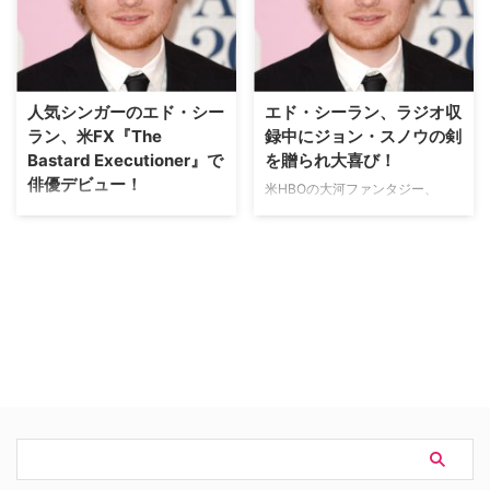
ンに、新恋人が出現した模様だ。
う予定であることが明らかとなっ
【関連記事】集まれイケメン高校
た。 【関連記事】エド・シーラ
生キャラ！＜前編＞ ～演じる人
ンの友人ジャスティン・ビーバー
気イケメン俳優とともにご紹介～
のドキュメンタリー映画『ビリー
米E!Onlineによると、エドの噂
ヴ』プレミア!! 英Digital S…
人気シンガーのエド・シー
エド・シーラン、ラジオ収
の…
ラン、米FX『The
録中にジョン・スノウの剣
Bastard Executioner』で
を贈られ大喜び！
俳優デビュー！
米HBOの大河ファンタジー、
『ゲーム・オブ・スローンズ』の
「Sing」などの大ヒット曲で知ら
大ファンである英歌手のエド・シ
れるイギリス出身の大人気シンガ
ーランが、ラジオ番組の収録中に
ー・ソングライター、エド・シー
キット・ハリントン演じる同シリ
ランが、米FXの新作ドラマ『The
ーズのキャラクター、ジョン・ス
Bastard Executioner（原題）』
ノウのソード（剣）のレプリカを
で俳優デビューを飾ることがわか
贈られ、大喜びした。その様子を
った。 【関連記事】なぜ米国業
とらえたビデオを英Digital Spyが
界はTVドラマ製作に巨費を投じ
報じている。過去に長編ファンタ
続けることが可能なのか!? 米
ジー『ホビ…
E!Onlineによる…