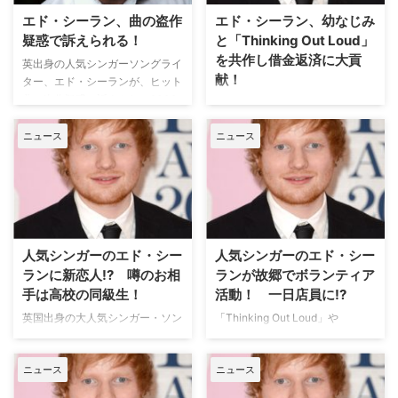
「The Breakfast C…
ーに答えたジャスティンは、「…
エド・シーラン、曲の盗作
エド・シーラン、幼なじみ
疑惑で訴えられる！
と「Thinking Out Loud」
を共作し借金返済に大貢
英出身の人気シンガーソングライ
献！
ター、エド・シーランが、ヒット
曲の盗作疑惑で訴えられ、2000
ヒット曲「Sing」などで知られる
万ドル（約21億円）を請求されて
イギリス出身の人気シンガーソン
いることが明らかとなった。米
ニュース
ニュース
グライター、エド・シーラ
E!Onlineが報じている。 【関連コ
ン。"イイ奴"としても定評のある
ラム】アメリカの映画・TVドラ
彼が、幼なじみの借金返済のため
マ出演俳優たちには "印税" があ
にひと肌脱ぎ、大ヒット曲
るって、本当？ エドを訴えてい
「Thinking Out Loud」を共作し
るのは、作詞作曲家のマーティ
ていたことが明らかとなった。
ン・ハ…
【関連記事】＜英国②イングラ
人気シンガーのエド・シー
人気シンガーのエド・シー
ンド＆北アイルランド編＞イケメ
ランに新恋人!? 噂のお相
ランが故郷でボランティア
ン俳優を求め…
手は高校の同級生！
活動！ 一日店員に!?
英国出身の大人気シンガー・ソン
「Thinking Out Loud」や
グライターで、米FXの新作ドラ
「Sing」などのヒット曲で知られ
マ『The Bastard
るイギリス出身の大人気シンガ
ニュース
ニュース
Executioner（原題）』で俳優デ
ー、エド・シーランが、地元のサ
ビューを飾る予定のエド・シーラ
フォークで、チャリティ活動を行