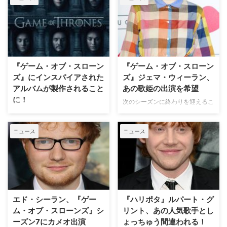
た。米Entertainment Weeklyが
伝えている。 縁結びのエドが“モ
ニカ”の家にお邪魔 エドは今月29
日に新しいアルバム「Autumn
Variations」をリリースするのだ
が、その中に収録されている曲
『ゲーム・オブ・スローン
『ゲーム・オブ・スローン
「American Town」のインスピ
レーションの源を自ら説明した。
ズ』にインスパイアされた
ズ』ジェマ・ウィーラン、
エドは先日Instagramに投稿した
アルバムが製作されること
あの歌姫の出演を希望
動画の中でこの曲を披露したのだ
に！
次のシーズンに終わりを迎えるこ
が、その横には『フレンズ』のモ
とが決定している大ヒット中の大
来年、ついにシリーズ最終章が放
ニカ役で知 …
河ファンタジー『ゲーム・オブ・
送される大ヒットファンタジー大
ニュース
ニュース
スローンズ』（以下『GOT』）
河『ゲーム・オブ・スローンズ』
でヤーラ・グレイジョイを演じる
（以下『GOT』）。放送局の米
ジェマ・ウィーランが、ある歌姫
HBOはコロムビア・レコードと
のカメオ出演を望んでいることが
タッグを組み、本作の公式アルバ
分かった。英Digital Spyが伝えて
ム「Music Inspired by Game of
いる。 【関連記事】セレブもこ
Thrones（原題）」をリリースす
んなに夢中！『ゲーム・オブ・ス
ることを発表した。米Billboardが
エド・シーラン、『ゲー
『ハリポタ』ルパート・グ
ローンズ…
伝えてい…
ム・オブ・スローンズ』シ
リント、あの人気歌手とし
ーズン7にカメオ出演
ょっちゅう間違われる！