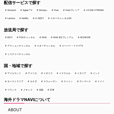
配信サービスで探す
Amazon
Apple TV
Disney+
Hulu
Huluプレミア
J:COM STREAM
Lemino
Netflix
U-NEXT
スターチャンネルEX
放送局で探す
BS11
FOXチャンネル
NHK
NHK BSプレミアム
WOWOW
アクションチャンネル
スターチャンネル
スーパー！ドラマTV
ミステリーチャンネル
国・地域で探す
アイルランド
アメリカ
イギリス
イスラエル
イタリア
インド
オーストラリア
カナダ
スウェーデン
スペイン
デンマーク
ドイツ
フランス
メキシコ
北欧
日本
海外ドラマNAVIについて
ABOUT