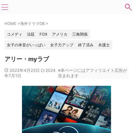
HOME
>
海外ドラマDB
>
コメディ
法廷
FOX
アメリカ
三角関係
女子の本音がいっぱい
女子力アップ
終了済み
弁護士
アリー・myラブ
2023年4月23日
2024
※本ページにはアフィリエイト広告が
年7月1日
含まれます