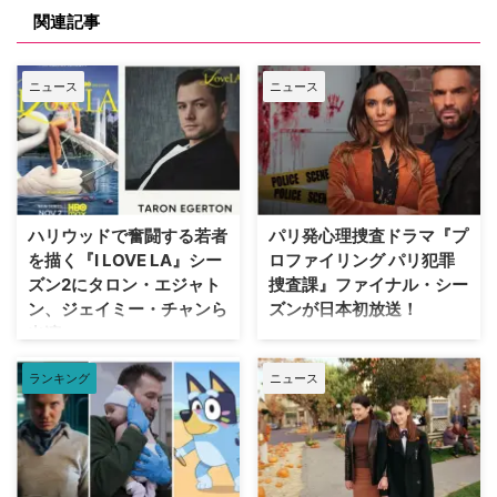
関連記事
ニュース
ニュース
ハリウッドで奮闘する若者
パリ発心理捜査ドラマ『プ
を描く『I LOVE LA』シー
ロファイリング パリ犯罪
ズン2にタロン・エジャト
捜査課』ファイナル・シー
ン、ジェイミー・チャンら
ズンが日本初放送！
出演
フランス発の大人気心理捜査ドラ
マ『プロファイリング パリ犯罪
HBOの話題作『I LOVE LA』シー
ランキング
ニュース
捜査課』のファイナル・シーズン
ズン2に、『キングスマン』のタ
（シーズン10・全8話）が、アク
ロン・エジャトンや『The
ションチャンネルにて8月29日
Gifted ザ・ギフテッド』のジェ
（土）18時より独占日本初放送さ
イミー・チャンら注目キャストが
れることが決定。これに合わせ、
ゲスト出演することがわかった。
ファンに愛された人気キャラクタ
米Deadlineが報じている。 過酷