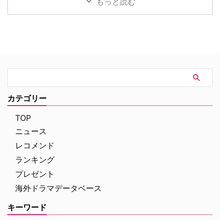
もっと読む
ラマ化をNetflixが進めていること
別協力のもと、8月20日（木）19
は、当サイトで以前お伝えした通
時よりパリ生中継オンラインツア
り。その追加キャストが明らかに
ーを開催する。「ミステリーチャ
なった。米Deadlineが伝えてい
ンネル倶楽部プレミアム」会員の
る。 『24』『ハウス・オブ・カ
先着800名様限定で、このプレミ
ード』出演者が参加 2000年の
アムなオンライン体験の申込受付
「天使と悪魔」を皮切りに、
が開始となった。 パリが舞台の
「ダ・ヴィンチ・コード」「ロス
ドラマで主人公たちが歩いた景色
ト・シンボル」「インフェルノ」
を、リアルタイムで堪能 8月5日
「オリジン」「シークレット・オ
（水）にスタートした「ミステリ
カテゴリー
ブ・シークレッツ」と2025年に6
ーチャンネル倶楽部プレミアム」
作が出版され …
は、ミステリーの世界を味わい尽
TOP
くすために誕生した特別 …
ニュース
レコメンド
ランキング
プレゼント
海外ドラマデータベース
キーワード