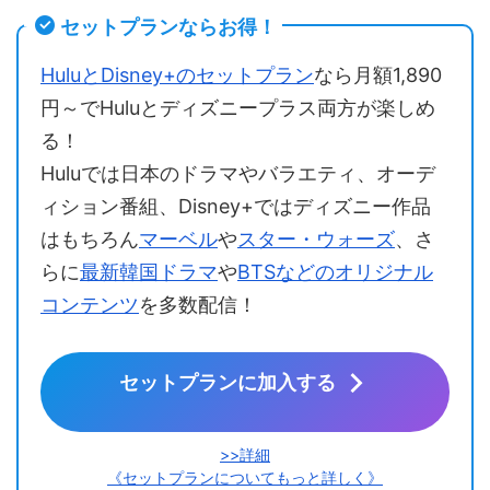
セットプランならお得！
HuluとDisney+のセットプラン
なら月額1,890
円～でHuluとディズニープラス両方が楽しめ
る！
Huluでは日本のドラマやバラエティ、オーデ
ィション番組、Disney+ではディズニー作品
はもちろん
マーベル
や
スター・ウォーズ
、さ
らに
最新韓国ドラマ
や
BTSなどのオリジナル
コンテンツ
を多数配信！
セットプランに加入する
>>詳細
《セットプランについてもっと詳しく》