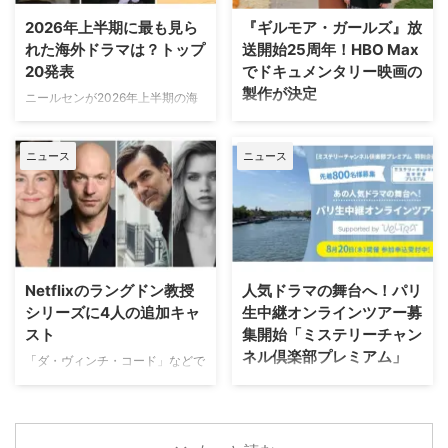
ーたちにフォーカスした特別企画
なハリウッドで夢を追う若者たち
2026年上半期に最も見ら
『ギルモア・ガールズ』放
「プロファイリング」セレクショ
の物語『I LOVE LA』 レイチェ
れた海外ドラマは？トップ
送開始25周年！HBO Max
ンも8月8日（土）より4週連続で
ル・セノット（『ボトムス ～最
20発表
でドキュメンタリー映画の
放送される。 新ヒロイン・エリ
底で最強？な私たち～』）が製
製作が決定
ザの登場と波乱の最終章 『プロ
ニールセンが2026年上半期の海
作・製作総指揮・主演を兼任する
ファイリング パリ犯罪捜査課』
外ドラマ ランキングトップ20を
『I Love LA』は、ロサンゼルス
ワーナー・ブラザース・テレビジ
は、犯罪者の心理を読み解くプロ
発表。「総合」「オリジナルドラ
を舞台に人生と恋を模索する野心
ョンが、自社を代表するファミリ
ファイラーとパリ司法警察の捜査
ニュース
ニュース
マ」「非オリジナルドラマ（※放
溢れる友人グループを描く話題
ードラマの金字塔『ギルモア・ガ
チームが絶妙なタッグを組 …
映権を獲得した他社作品）」とい
作。過酷なハリウッドで成功 …
ールズ』を振り返る初の公式ドキ
う3部門における全米でのストリ
ュメンタリー映画を制作中である
ーミング（配信）ランキングを紹
ことが明らかになった。2000年
介しよう。 2026年上半期 配信ラ
から2007年にかけて放送され、
ンキング（ニールセン調べ）
いまなお絶大な人気を誇る本作。
2025年12月29日（月）から2026
初放送から25年以上を経て誕生
Netflixのラングドン教授
人気ドラマの舞台へ！パリ
年6月28日（日）までの順位は以
する今作は、HBO Maxにて配信
シリーズに4人の追加キャ
生中継オンラインツアー募
下の通り。 総合 『ストレンジャ
される予定だ。監督を務めるの
スト
集開始「ミステリーチャン
ー・シングス 未知の世界』
は、ドキュメンタリー映画『ある
ネル倶楽部プレミアム」
（Netflix／計42話）…232億
アスリートの告発』で高い評価を
「ダ・ヴィンチ・コード」などで
6100万分 『ブルーイ』
得たボニー・コーエン。長年ファ
知られるダン・ブラウンのベスト
日本唯一のミステリードラマ専門
（Disney+／計154話）.. …
ンに愛され続けてきた作品の魅力
セラー小説、ロバート・ラングド
チャンネル「ミステリーチャンネ
を、新たな角度から解き明かして
ン教授シリーズ最新作「シークレ
ル」は、現地体験型アクティビテ
いく。 未公開アウトテイ …
ット・オブ・シークレッツ」のド
ィ専門予約サイト「ベルトラ」特