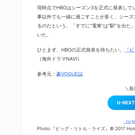
現時点でHBOはシーズン3を正式に発表し
事以外でも一緒に過ごすことが多く、シーズ
るのだという。「すでに“電車”は“駅”を出
いた。
ひとまず、HBOの正式発表を待ちたい。
『ビ
（海外ドラマNAVI）
参考元：
豪VOGUE誌
＼新
U-NE
《U-
Photo:『ビッグ・リトル・ライズ』© 2017 Home Box Offi