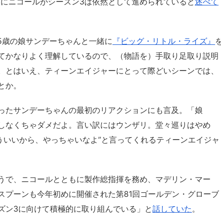
1月にニコールがシーズン3は依然として進められていると
述べて
15歳の娘サンデーちゃんと一緒に
『ビッグ・リトル・ライズ』
てかなりよく理解しているので、（物語を）手取り足取り説明
。とはいえ、ティーンエイジャーにとって際どいシーンでは、
とか。
ったサンデーちゃんの最初のリアクションにも言及。「娘
現しなくちゃダメだよ。言い訳にはウンザリ。堂々巡りはやめ
ういいから、やっちゃいなよ”と言ってくれるティーンエイジャ
うで、ニコールとともに製作総指揮を務め、マデリン・マー
スプーンも今年初めに開催された第81回ゴールデン・グローブ
ズン3に向けて積極的に取り組んでいる」と
話していた
。