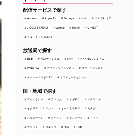
配信サービスで探す
Amazon
Apple TV
Disney+
Hulu
Huluプレミア
J:COM STREAM
Lemino
Netflix
U-NEXT
スターチャンネルEX
放送局で探す
BS11
FOXチャンネル
NHK
NHK BSプレミアム
WOWOW
アクションチャンネル
スターチャンネル
スーパー！ドラマTV
ミステリーチャンネル
国・地域で探す
アイルランド
アメリカ
イギリス
イスラエル
イタリア
インド
オーストラリア
カナダ
スウェーデン
スペイン
デンマーク
ドイツ
フランス
メキシコ
北欧
日本