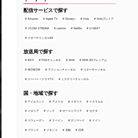
配信サービスで探す
Amazon
Apple TV
Disney+
Hulu
Huluプレミア
J:COM STREAM
Lemino
Netflix
U-NEXT
スターチャンネルEX
放送局で探す
BS11
FOXチャンネル
NHK
NHK BSプレミアム
WOWOW
アクションチャンネル
スターチャンネル
スーパー！ドラマTV
ミステリーチャンネル
国・地域で探す
アイルランド
アメリカ
イギリス
イスラエル
イタリア
インド
オーストラリア
カナダ
スウェーデン
スペイン
デンマーク
ドイツ
フランス
メキシコ
北欧
日本