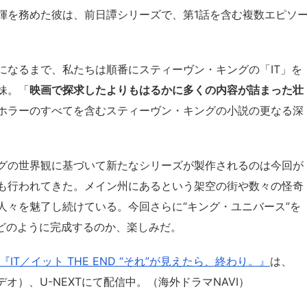
揮を務めた彼は、前日譚シリーズで、第1話を含む複数エピソ
になるまで、私たちは順番にスティーヴン・キングの「IT」を
妹。「
映画で探求したよりもはるかに多くの内容が詰まった壮
ホラーのすべてを含むスティーヴン・キングの小説の更なる深
グの世界観に基づいて新たなシリーズが製作されるのは今回が
も行われてきた。メイン州にあるという架空の街や数々の怪奇
人々を魅了し続けている。今回さらに“キング・ユニバース”を
がどのように完成するのか、楽しみだ。
『IT／イット THE END “それ”が見えたら、終わり。』
は、
イムビデオ）、U-NEXTにて配信中。（海外ドラマNAVI）