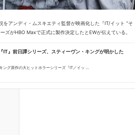
をアンディ・ムスキエティ監督が映画化した『IT/イット “そ
ーズがHBO Maxで正式に製作決定したとEWが伝えている。
x版『IT』前日譚シリーズ、スティーヴン・キングが明かした
キング原作の大ヒットホラーシリーズ『IT／イッ …