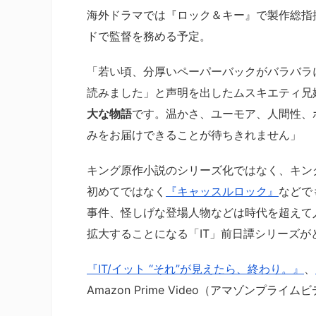
海外ドラマでは『ロック＆キー』で製作総指
ドで監督を務める予定。
「若い頃、分厚いペーパーバックがバラバラ
読みました」と声明を出したムスキエティ兄
大な物語
です。温かさ、ユーモア、人間性、
みをお届けできることが待ちきれません」
キング原作小説のシリーズ化ではなく、キン
初めてではなく
『キャッスルロック』
などで
事件、怪しげな登場人物などは時代を超えて
拡大することになる「IT」前日譚シリーズ
『IT/イット “それ”が見えたら、終わり。』
、
Amazon Prime Video（アマゾンプラ