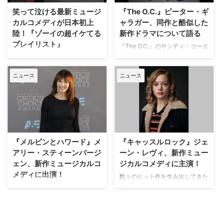
ニー・スピアーズの曲
製作総指揮を務めるオースティ
笑って泣ける最新ミュージ
『The O.C.』ピーター・ギ
「Stronger」に合わせて激し…
ン・ウィンズバーグ…
カルコメディが日本初上
ャラガー、同作と酷似した
陸！『ゾーイの超イケてる
新作ドラマについて語る
プレイリスト』
『The O.C.』のサンディ・コーエ
ン役や『コバート・アフェア』の
ある日突然、他人の心の内を聞く
アーサー・キャンベル役などで知
ことができる能力を持ったヒロイ
ニュース
ニュース
られるピーター・ギャラガーが、
ンを主人公に描くミュージカルコ
自身が出演する最新作は『The
メディ『ゾーイの超イケてるプレ
O.C.』に非常によく似ていると語
イリスト（原題：Zoey's
った。米Entertianment Weekly
Extraordinary Playlist）』が、ス
が報じる。 現在ピーターは、米
ーパー！ドラマTVにて日本初放
NBCの『Zoey's Extraordinar…
送となる。（最終更新日：2月3
日） 2020年に米NBCにて放送開
『メルビンとハワード』メ
『キャッスルロック』ジェ
始された『ゾーイの超…
アリー・スティーンバージ
ーン・レヴィ、新作ミュー
ェン、新作ミュージカルコ
ジカルコメディに主演！
メディに出演！
数々のヒット作を生み出してきた
ヒットメイカーのスティーヴン・
1980年の映画『メルビンとハワ
キングとJ・J・エイブラムスが
ード』で、アカデミー賞とゴール
タッグを組んだダーク・ミステリ
デン・グローブ賞の助演女優賞を
ードラマ『キャッスルロック』。
受賞したメアリー・スティーンバ