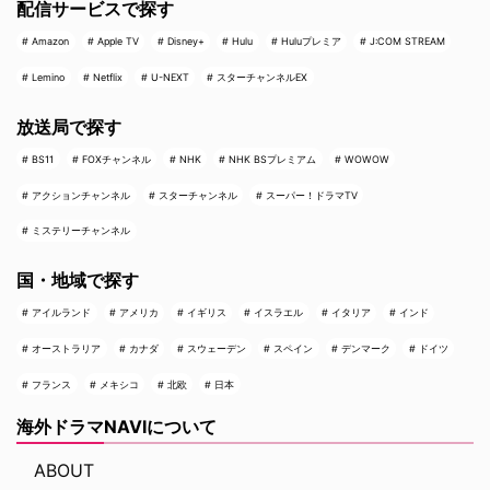
配信サービスで探す
Amazon
Apple TV
Disney+
Hulu
Huluプレミア
J:COM STREAM
Lemino
Netflix
U-NEXT
スターチャンネルEX
放送局で探す
BS11
FOXチャンネル
NHK
NHK BSプレミアム
WOWOW
アクションチャンネル
スターチャンネル
スーパー！ドラマTV
ミステリーチャンネル
国・地域で探す
アイルランド
アメリカ
イギリス
イスラエル
イタリア
インド
オーストラリア
カナダ
スウェーデン
スペイン
デンマーク
ドイツ
フランス
メキシコ
北欧
日本
海外ドラマNAVIについて
ABOUT