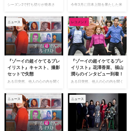
シーズン2で打ち切りが発表さ
今年3月に日本上陸を果たした米
れ、惜しむ声が続出していた米
NBCの『ゾーイの超イケてるプ
NBCのミュージカルコメディ
レイリスト』。新たなミュージカ
ニュース
レコメンド
『ゾーイの超イケてるプレイリス
ルシリーズとして注目を集めてい
ト』が、ホリデイムービーとして
た本作がシーズン2で打ち切りに
帰ってくるとDeadlineが伝えて
なると米TV Lineが伝えている。
いる。 6月に打ち切られ、その
『ゾーイの超イケてるプレイリス
後、ミニシリーズや映画、NBC
ト』は、ある日突然、他人の心の
の配信サービスPeacockでの救
内を聞くことができる能力を持っ
済など様々な形で継続の方法が模
たヒロインを主人公に描くミュー
『ゾーイの超イケてるプレ
『ゾーイの超イケてるプレ
索されていた『ゾ…
ジカルコメデ…
イリスト』キャスト、撮影
イリスト』花澤香菜、福山
セットで失態
潤らのインタビュー到着！
ある日突然、他人の心の内を聞く
ある日突然、他人の心の内を聞く
ことができる能力を持った主人公
ことができる能力を持ったヒロイ
に描く米NBCのミュージカルコ
ンを主人公に描くミュージカルコ
ニュース
ニュース
メディ『ゾーイの超イケてるプレ
メディ『ゾーイの超イケてるプレ
イリスト』。その出演キャスト
イリスト』。本作の吹替版に出演
が、撮影セットで失態をしでかし
する花澤香菜、福山潤らのインタ
たという。 シーズン2でジョージ
ビューが到着した。 2020年に米
を演じるハーヴィー・ギレン
NBCにて放送開始された『ゾー
（『マジシャンズ』）が、ブリト
イの超イケてるプレイリスト』。