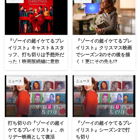
メディ『ゾーイの超イケてるプレ
イリスト』。本作の吹替版で主人
公ゾーイの吹替を務める花澤香菜
のコメントが到着した。 『ゾー
イの超イケてるプレイリスト』
は、製作総指揮を務めるオーステ
『ゾーイの超イケてるプレ
『ゾーイの超イケてるプレ
ィン・ウィンズバーグ（『ゴシッ
イリスト』キャスト＆スタ
イリスト』クリスマス映画
プガール』）の家族に起…
ッフ、打ち切りは予想外だ
でシーズン2のその後を描
った！映画版続編に意欲
く！更にその先も!?
米NBCのミュージカルコメディ
シーズン2で打ち切りが発表され
『ゾーイの超イケてるプレイリス
た米NBCのミュージカルコメデ
ニュース
ニュース
ト』は、シーズン2で打ち切りが
ィ『ゾーイの超イケてるプレイリ
発表された後、クリスマス映画の
スト』。配信サービスでの救済も
製作が決まったが、キャストとク
期待されていたが、シーズン更新
リエイターが当時を振り返ってい
とはらなずにホリデイムービーと
る。 『ゾーイの超イケてるプレ
して復活を果たすことは以前お伝
イリスト』は、ある日突然、他人
えしたが、この度正式に配信会社
の心の内を聞くことができる能力
Rokuから配信されることが決定
打ち切りの『ゾーイの超イ
『ゾーイの超イケてるプレ
を持った主人公を描くミュージカ
した。米TV Lineらが報じてい
ケてるプレイリスト』、ホ
イリスト』シーズン2で打
ルコメディ。数々のヒ…
る。 『Zoe…
リデー映画として復活
ち切り