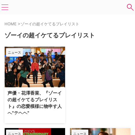
HOME
>
ゾーイの超イケてるプレイリスト
ゾーイの超イケてるプレイリスト
ニュース
声優・花澤香菜、『ゾーイ
の超イケてるプレイリス
ト』の恋愛模様に物申す人
へ"テヘヘ"
ある日突然、他人の心の内を聞く
ことができる能力を持ったヒロイ
ンを主人公に描くミュージカルコ
ニュース
ニュース