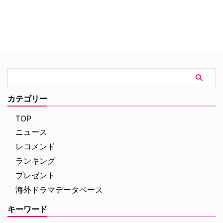
同作にジャッキー・トランス役で
ージェンが、米NBCが手がける
出演するジェーン・レヴィが、米
新作ミュージカルコメディに出演
NBCの新作ミュージカルコメデ
することが明らかになった。米
ィに主演することが明らかになっ
TV Lineが報じている。 【関連記
た。米Hollywood Reporterが報
事】『キャッスルロック』ジェー
じて…
ン・レヴィ、『Zoey's Extraor…
カテゴリー
TOP
ニュース
レコメンド
ランキング
プレゼント
海外ドラマデータベース
キーワード