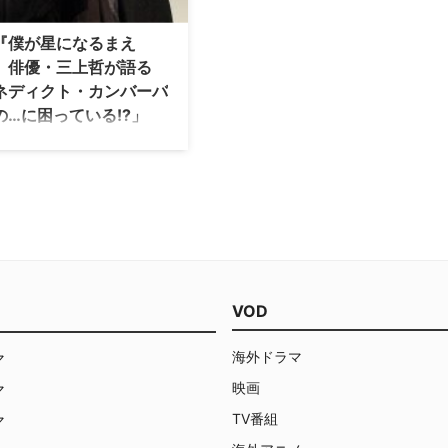
『僕が星になるまえ
 俳優・三上哲が語る
ネディクト・カンバーバ
の…に困っている!?」
界中で最も注目を浴びている俳
人ベネディクト・カンバーバッ
主演映画『僕が星になるまえ
大ヒットを記念して、ベネディ
吹替を担当した俳優・三上哲に
ークイベントが12日に開催され
場となった東京・ヒューマント
シネマ有楽町には、本作を3回
に来ているというアツいファン
VOD
、多くの…
海外ドラマ
マ
映画
マ
TV番組
マ