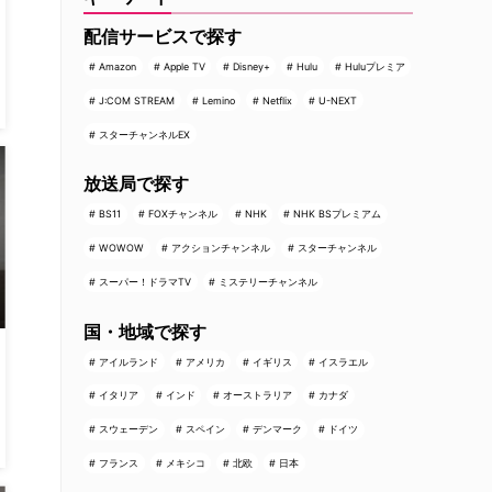
配信サービスで探す
Amazon
Apple TV
Disney+
Hulu
Huluプレミア
J:COM STREAM
Lemino
Netflix
U-NEXT
スターチャンネルEX
放送局で探す
BS11
FOXチャンネル
NHK
NHK BSプレミアム
WOWOW
アクションチャンネル
スターチャンネル
スーパー！ドラマTV
ミステリーチャンネル
国・地域で探す
アイルランド
アメリカ
イギリス
イスラエル
イタリア
インド
オーストラリア
カナダ
スウェーデン
スペイン
デンマーク
ドイツ
フランス
メキシコ
北欧
日本