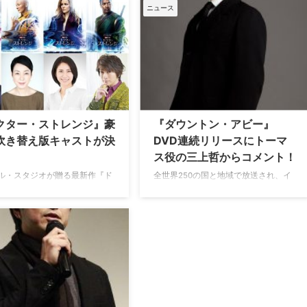
ジ』。現在大ヒット公開中の今
次々に生み出してきたマーベル・スタ
ニュース
、ドクター・ストレンジ（ベネ
ジオ。その最新作であり、世界的な大
ト・カンバーバッチ）役の三上
ヒットを記録している『ドクター・ス
、謎多き至高の魔術師エンシェ
トレンジ』。今回はそのボイスキャス
ワン（ティルダ・スゥイント
トに直撃インタビュー！ ドクター・
の樋口可南子さん、ストレンジ
ストレンジ（ベネディクト・カンバー
人クリスティーン・パーマー
バッチ）役に大ヒットドラマ
チェル・マク…
『SHERLOCK／シャ…
クター・ストレンジ』豪
『ダウントン・アビー』
吹き替え版キャストが決
DVD連続リリースにトーマ
ス役の三上哲からコメント！
ル・スタジオが贈る最新作『ド
全世界250の国と地域で放送され、イ
ストレンジ』は2017年1月27
ギリス本国のみならず、アメリカでも
）より公開となるが、このた
驚異的な視聴率を記録している英国ド
力派女優の二人が声優として参
ラマ『ダウントン・アビー』。本作の
ことが決定した。 ドクター・ス
シーズン2が4月8日（水）、シーズン3
ジが唯一心を許す元恋人、女医
が5月15日（金）に、連続リリースさ
スティーンを松下奈緒さんが、
れる。さらに、今回の連続リリースに
故で外科医としての道を断たれ
ともない、同じく英国の大人気シリー
ター・ストレンジを、「魔術」
ズ『SHERLOCK／シャーロック』で
し…
主…