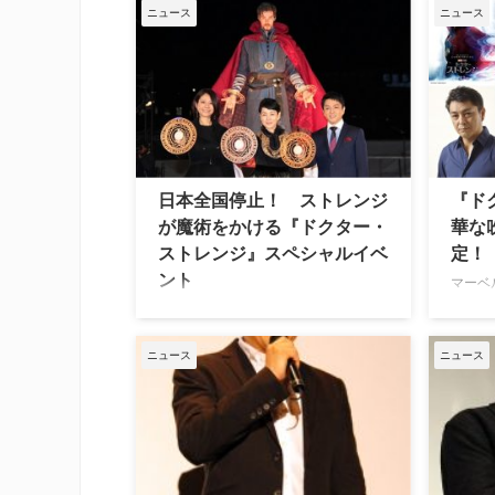
トレン
ニュース
ニュース
『ドクター・ストレンジ』、そして
作だが
『アベンジャーズ／エンドゲーム』、
ディク
『スパイダーマン：ノー・ウェイ・ホ
哲さん
ーム』に続くMCU（マーベル・シネマ
ント・
ティック・ユニバース）劇場公開最新
ン）役
作『ドクター・ストレンジ／マルチバ
の元恋
ース・オブ・マッドネス』。 このた
（レイ
び、本作でドクター・ストレンジの日
日本全国停止！ ストレンジ
『ド
本語吹替を担当している声優、三上哲
に直撃インタビュー！ 約5年にわた
が魔術をかける『ドクター・
華な
って演じてきたストレンジへの思いや
ストレンジ』スペシャルイベ
定！
本作の見どころ、専属声優だからこそ
ント
マーベ
わかるベネディクト・カンバーバッチ
クター・
の魅力などについて語ってもらった。
世界中で大ヒットを記録しているベネ
日（金
ついに単独2作目！“マルチバース …
ディクト・カンバーバッチ主演のマー
び、実
ベル・スタジオ最新作『ドクター・ス
ニュース
ニュース
加する
トレンジ』。1月27日（金）の公開を
トレン
間近に控えた19日（木）スペシャルイ
のクリ
ベントがシネシティ広場にて開催され
交通事
た。 イベントは、ベネディクトからの
たドク
ビデオメッセージ上映でスタート。そ
の師と
して、ゲストとして、『SHERLOCK／