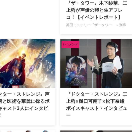
『ザ・タワー』木下紗華、三
上哲が声優の卵と生アフレ
コ！【イベントレポート】
英国ミステリー『ザ・タワー ～刑事
サラ・コリンズの捜査～』がCSホーム
ドラマチャンネルにて2025年1月12日
（日）より日本初放送される。これに
レコメンド
先駆け、12月7日（土）に東京アニメ
ーションカレッジ専門学校にて完成披
露イベントが開催された。 『ザ・タワ
ー』イベントレポート イベントでは、
まずドラマ本編の第1話を上映。その
後、本作で声優を務めた木下紗華、三
上哲によるトークショーが行われた。
まず、日本語吹替を担当した役柄につ
クター・ストレンジ』声
『ドクター・ストレンジ』三
いて説明。木下は「サラ・コリンズは
術と医術を華麗に操るボ
上哲×樋口可南子×松下奈緒
とても切れ者の女性です。そして、人
キャスト3人にインタビ
ボイスキャスト・インタビュ
の行動をよく見る観 …
！
ー
ット作品を次々と生み出すマー
『アベンジャーズ』『アイアンマン』
スタジオ最新作『ドクター・ス
シリーズなどの超メガヒット作品を