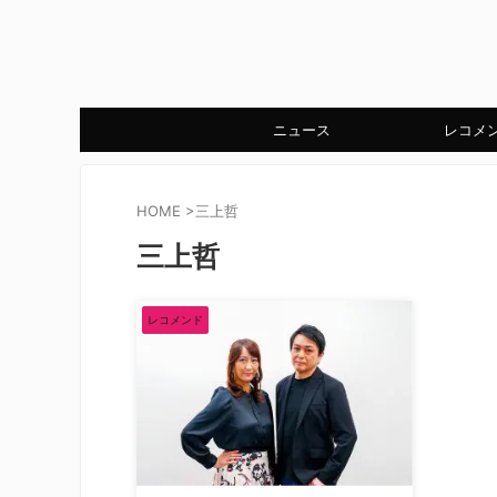
ニュース
レコメ
HOME
>
三上哲
三上哲
レコメンド