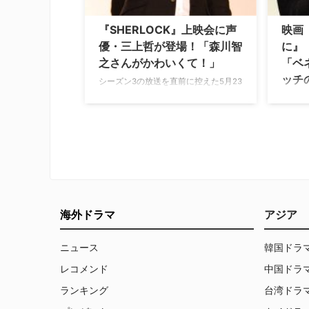
シ…
『SHERLOCK』上映会に声
映画
優・三上哲が登場！「森川智
に』
之さんがかわいくて！」
「ベ
ッチ
シーズン3の放送を直前に控えた5月23
日（金）、角川シネマ新宿にて
今、世
『SHERLOCK/シャーロック』オール
優の一
ナイト特別上映会が開催された。この
チの初
上映会は、英BBCと角川書店が合同で
に』の
立ち上げた「BBC Mysteryブランド」
クトの
記念イベントの第一弾で、2011年に
よるト
NHK BSプレミアムで放送されてから
た。会
日本でも大ブームになってい…
ラスト
以上見
海外ドラマ
アジア
を含め
ニュース
韓国ドラ
レコメンド
中国ドラ
ランキング
台湾ドラ