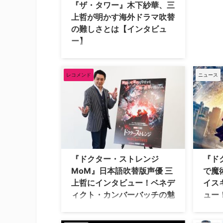
『ザ・タワー』木下紗華、三
上哲が明かす海外ドラマ吹替
の難しさとは【インタビュ
ー】
世界70エリア以上で放送され大ヒット
した英国ミステリー『ザ・タワー ～
刑事サラ・コリンズの捜査～』。本作
レコメンド
ニュース
の日本語吹替版で、サラ・コリンズ役
を務めた木下紗華、キーラン・ショウ
役を務めた三上哲にインタビュー！
本作の見どころやアフレコ現場での舞
台裏について話を伺った。 『ザ・タワ
ー ～刑事サラ・コリンズの捜査～』
あらすじ ベテラン警官と10代の少女
が、ロンドンの高層ビルの屋上から転
『ドクター・ストレンジ
『ド
落して死亡した。屋上には新人警察官
MoM』日本語吹替版声優 三
で魔
のリジー・アダマと5歳の少年が残っ
上哲にインタビュー！ベネデ
イス
ていたが、数時間後、リジーは姿を消
ィクト・カンバーバッチの魅
ュー
す。DSI（特別捜査局）のサ …
力は「守ってあげたくなる弱
メガヒ
さ」
ベル・