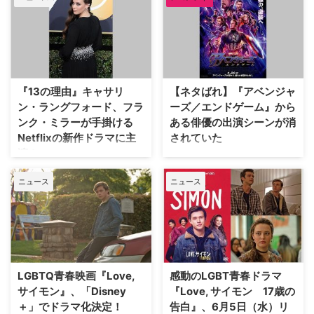
理由』シーズン1＆2で、主人公ハ
ンナを演じたキャサリン・ラング
フォードが主演するNetflixの新作
ドラマ『ニミュエ 選ばれし少女
（原題：Cursed）』。アメコミ
界の巨匠、フランク・ミラー
『13の理由』キャサリ
【ネタばれ】『アベンジャ
（『バットマン：ダークナイト
ン・ラングフォード、フラ
ーズ／エンドゲーム』から
リターンズ』原作）とトム・ウィ
ンク・ミラーが手掛ける
ある俳優の出演シーンが消
ー…
Netflixの新作ドラマに主
されていた
演！
シリーズ全作が世界興行収入
TOP10にランクインするという
ティーンのいじめや自殺をテーマ
ニュース
ニュース
大ヒットシリーズ『アベンジャー
にしたNetflixのオリジナルドラマ
ズ』の完結編となる『アベンジャ
シリーズ『13の理由』で、主人
ーズ／エンドゲーム』。そんな本
公ハンナ・ベイカーを演じたキャ
作では、ある俳優の出演シーンが
サリン・ラングフォード。本シリ
カットされていた。監督であるジ
ーズで注目された彼女が、 映画
ョー＆アンソニー・ルッソ兄弟が
『シン・シティ』シリーズを手掛
その理由を語った。米Hollywood
けたフランク・ミラーが指揮を執
LGBTQ青春映画『Love,
感動のLGBT青春ドラマ
Reporterを報じている。 （本記
る、Netflixの新作ドラマ
サイモン』、「Disney
『Love, サイモン 17歳の
事は…
『Cursed（原題）』に主演す
＋」でドラマ化決定！
告白』、6月5日（水）リ
る。米Sc…