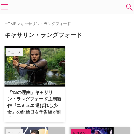
HOME
>
キャサリン・ラングフォード
キャサリン・ラングフォード
ニュース
『13の理由』キャサリ
ン・ラングフォード主演新
作『ニミュエ 選ばれし少
女』の配信日＆予告編が到
着！
ティーンエイジャーのいじめや自
殺を描くNetflixの問題作『13の
ニュース
レコメンド