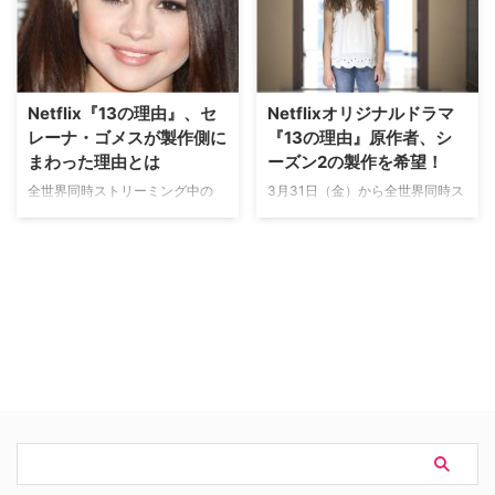
自殺を図った高校生のハンナ・ベ
ンナは、前シーズンとはかなり違
イカーが、命を絶つ前に友人クレ
った役柄になる」と語っている。
イを含む13人にカセットテープ
米Entertainment Weeklyが報じ
を送っていたが、そのテープに
た。 【関連記事】Netflix、2017
は、彼…
年を振り返る…
Netflix『13の理由』、セ
Netflixオリジナルドラマ
レーナ・ゴメスが製作側に
『13の理由』原作者、シ
まわった理由とは
ーズン2の製作を希望！
全世界同時ストリーミング中の
3月31日（金）から全世界同時ス
Netflixオリジナルドラマ『13の
トリーミングが開始されたNetflix
理由』。多くの謎を残し自殺して
オリジナルドラマ『13の理
しまう主人公ハンナ・ベイカーを
由』。本作の原作著者であるジェ
熱演しているのは、新人のキャサ
イ・アッシャーが続編の製作を望
リン・ラングフォードだが、米
んでいることを明かした。米
Seventeenによると、元々同役に
ScreenRantが伝えた。 『13の理
はセレーナ・ゴメスがキャスティ
由』は、自殺を図った高校生のハ
ングされていたという。 2011
ンナ・ベイカーが、命を絶つ前に
年、米Deadlineはセレーナが主…
友人クレイを含む13人にカセッ
トテー…