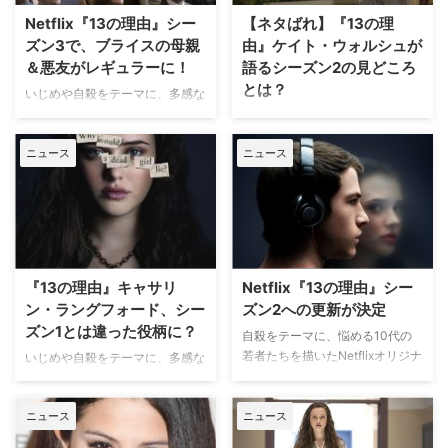
ンハートだが、実はこの役、いじ
Reporterなど複数のメディアが報
Netflix『13の理由』シー
【ネタばれ】『13の理
めや自殺をテーマに描くNetflixオ
じている。 【関連記事】
ズン3で、ブライスの母親
由』ケイト・ウォルシュが
リジナルシリーズ…
『GOTHAM/ゴッサム』…
＆悪友がレギュラーに！
語るシーズン2の見どころ
とは？
いじめや自殺をテーマに、多感な
ティーンエイジャーが抱える問題
（※ 本記事は、『13の理由』シー
を描くNetflixオリジナルシリーズ
ズン1に関するネタばれを含みま
ニュース
ニュース
『13の理由』。シーズン3から、
すのでご注意ください） 10代の
キャスト二人がレギュラーに昇格
いじめや自殺をテーマにした
することが明らかとなった。米
Netflixの問題作『13の理由』
TV Lineが報じている。 【関連記
で、主人公ハンナの母親オリヴィ
事】『13の理由』ディラン・ミ
アを演じるケイト・ウォルシュ
ネット＆アリーシャ・ボー直撃イ
が、シーズン2の見どころについ
ンタビュー！ 新シーズンでレギ
て語った。米Bustleが報じてい
『13の理由』キャサリ
Netflix『13の理由』シー
ュラ…
る。 【関連記事】まとめ：2018
ン・ラングフォード、シー
ズン2への更新が決定
年 N…
ズン1とは違った役柄に？
自殺をテーマに、悩める10代の
若者たちを描いたNetflixオリジナ
いじめや自殺をテーマに、多感な
ルドラマ『13の理由』のシーズ
ティーンエイジャーが抱える問題
ン2更新が決定した。米Varietyが
を描くNetflixの『13の理由』で
報じている。 ジェイ・アッシャ
ニュース
ニュース
ハンナを演じるキャサリン・ラン
ー著の同名小説が原作の本作は、
グフォードが、「シーズン2のハ