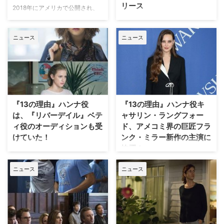
リース
2018年にアメリカで公開され、
サプライズヒットとなった
ベストセラーのYA小説「サイモ
LGBTQ青春映画『Love, サイモ
ンvs人類平等化計画」を『きっ
ニュース
ニュース
ン 17歳の告白』のドラマ版が、
と、星のせいじゃない。』『トワ
ディズニーの新配信サービス
イライト』シリーズの製作スタッ
「Disney＋」で製作されること
フが映像化した『Love, サイモ
が明らかとなった。米TV Lineが
ン 17歳の告白』のフォックス・
報じている。 【関連記事】米
スーパープライス・ブルーレイが
ShowtimeがLGBTQドラマ『Lの
6月5日（水）よりリリースとな
世界』のリブート版を発注！ 映…
る。 【関連記事】『ビッグバン
『13の理由』ハンナ役
『13の理由』ハンナ役キ
★セオリー』ジム・パーソンズ、
は、『リバーデイル』ベテ
ャサリン・ラングフォー
田舎町を舞台に…
ィ役のオーディションも受
ド、アメコミ界の巨匠フラ
けていた！
ンク・ミラー新作の主演に
抜擢！
平穏なはずの町リバーデイルであ
る高校生が殺されたことをきっか
自殺をテーマに、悩める10代の
ニュース
ニュース
けに、高校生たちが事件の真相に
若者たちを描いた米Netflixの衝撃
迫ったり、友達や恋人、家族との
作『13の理由』。同作で、自殺
関係に悩む姿を描く青春"ゴシッ
を図った高校生ハンナ・ベイカー
プ"ミステリー『リバーデイ
を演じるキャサリン・ラングフォ
ル』。同作のヒロインであるベテ
ードが再びNetflixとタッグを混む
ィ役を演じているのはリリ・ライ
ことになった。米Hollywood