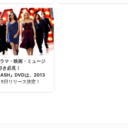
ュ』シーズン2
、シリーズ継続が不安視されて
ミュージカルドラマが人気の昨今。特
SMASH/スマッシュ』。起死回
に、カルチャーに関心のある都会派イ
うファンも多い中、ついに放送
ンテリ女子たちが夢中なのが、NYの
NBCがシリーズ終了を発表し
ブロードウェイが舞台のショービズド
【関連特集】どうしてもつかみた
ラマ『ＳＭＡＳＨ／スマッシュ』。マ
そこにある ドラマSMASHに
リリン・モンローを描いた劇中劇のミ
ュージカル「Bombshell」を取り巻く
女優たちが、現代を生きる女性を魅了
します。 元カントリーガールのキャリ
アウ…
ドラマ・映画・ミュージ
好き必見！
ASH』DVDは、2013
月5日リリース決定！
ーヴン・スピルバーグと彼の下
った一流スタッフたちが手が
メリカの同シーズン新作ドラマ
も、女性視聴者数第1位となっ
エンターテイメントドラマ
SH』が、2013年4月5日（金）
D発売されることとなった。 ショ