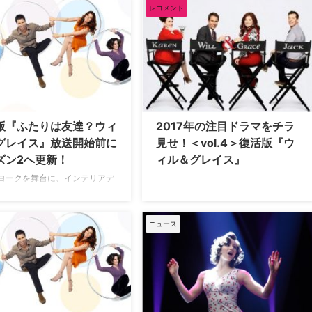
た人気ドラマ『ふたりは友達？ ウィ
『SCORPION／スコーピオ
レコメンド
ル＆グレイス』。その復活版となるシ
ペイジ役で出演しているキャサ
ーズン9が現在米NBCで放送中だが、
マクフィー。今年4月にミュー
このほど、シーズン11までの更新が決
Waitress』でブロードウェイ
定した。米TVLineが報じた。 【関連
ーを飾り、現在も公演を続けて
記事】2017年の注目ドラマをチラ見
女の楽屋に『SMASH』で共演
せ…
間が応援に駆けつけていたこ…
版『ふたりは友達？ウィ
2017年の注目ドラマをチラ
グレイス』放送開始前に
見せ！＜vol.4＞復活版『ウ
ズン2へ更新！
ィル＆グレイス』
ヨークを舞台に、インテリアデ
ーのグレイスとゲイの弁護士ウ
繰り広げるおかしな日常を描い
ドラマ『ふたりは友達？ ウィ
ニュース
レイス』。同作の復活版製作に
は当サイトにて何度かお伝えし
が、初回放送を前にシーズン2
されることが決定した。 放送局
BCは8月3日（木）に開催された
…