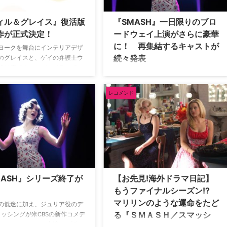
ィル＆グレイス』復活版
『SMASH』一日限りのブロ
作が正式決定！
ードウェイ上演がさらに豪華
に！ 再集結するキャストが
ヨークを舞台にインテリアデザ
続々発表
のグレイスと、ゲイの弁護士ウ
繰り広げるコメディドラマ『ふ
舞台製作の裏側を追った人気ミュージ
友達？ ウィル＆グレイス』。
カルドラマ『SMASH／スマッシュ』
8年から計8シーズン放送され、エ
の劇中劇『Bombshell』が一日限りで
レコメンド
作品賞（コメディー門）に輝い
ブロードウェイ上演されることは以前
シットコムとして知られている
にお伝えしたとおり。このたびさらに
017年～2018年シーズンに復活
複数の元キャストが出演契約を結んだ
とを、米NBC局が正式に発表
ことがわかり、かなり豪華なショーに
なりそうだ。 【関連コラム】『ＳＭＡ
ＳＨ／スマッシュ』の世界 現代ミュ
ー…
MASH』シリーズ終了が
【お先見!海外ドラマ日記】
もうファイナルシーズン!?
マリリンのような運命をたど
の低迷に加え、ジュリア役のデ
る『ＳＭＡＳＨ／スマッシ
メッシングが米CBSの新作コメデ
マのパイロットに出演する話も