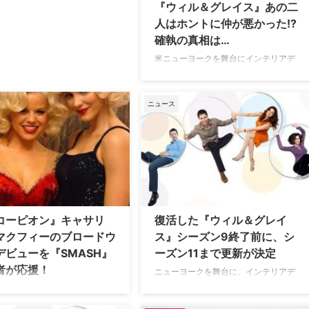
『ウィル＆グレイス』あの二
人はホントに仲が悪かった!?
確執の真相は…
米ニューヨークを舞台にインテリアデ
ザイナーのグレイスとゲイの弁護士ウ
ィルが繰り広げるおかしな日常を描く
ドラマ『ふたりは友達？ ウィル＆グ
ニュース
レイス』。1998年から8シーズン製作
されエミー賞も複数受賞した人気シッ
トコムは、2017年に復活し、そして今
年4月23日（木）、シーズン11第18話
の放送をもって幕を閉じた。人気作
故…
コーピオン』キャサリ
復活した『ウィル＆グレイ
マクフィーのブロードウ
ス』シーズン9終了前に、シ
デビューを『SMASH』
ーズン11まで更新が決定
者が応援！
ニューヨークを舞台に、インテリアデ
ザイナーのグレイスとゲイの弁護士ウ
ュージカルドラマ『SMASH』
ィルが繰り広げるおかしな日常を描い
を務め、犯罪捜査エンターテイ