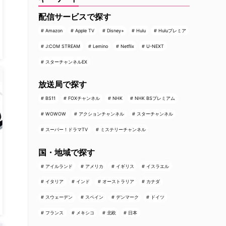
配信サービスで探す
Amazon
Apple TV
Disney+
Hulu
Huluプレミア
J:COM STREAM
Lemino
Netflix
U-NEXT
スターチャンネルEX
放送局で探す
BS11
FOXチャンネル
NHK
NHK BSプレミアム
WOWOW
アクションチャンネル
スターチャンネル
スーパー！ドラマTV
ミステリーチャンネル
国・地域で探す
アイルランド
アメリカ
イギリス
イスラエル
イタリア
インド
オーストラリア
カナダ
スウェーデン
スペイン
デンマーク
ドイツ
フランス
メキシコ
北欧
日本