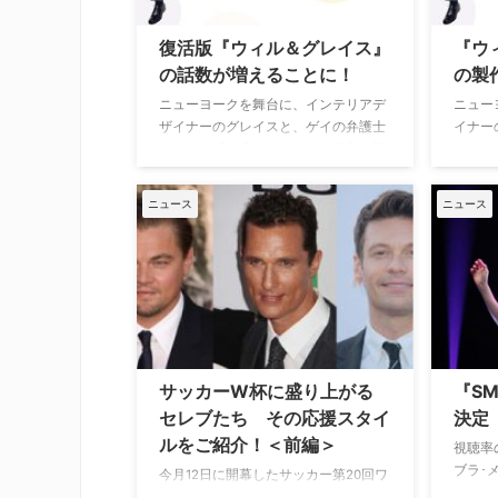
復活版『ウィル＆グレイス』
『ウ
の話数が増えることに！
の製
ニューヨークを舞台に、インテリアデ
ニュー
ザイナーのグレイスと、ゲイの弁護士
イナー
ウィルが繰り広げるおかしな日常を描
ィルが
いた人気コメディドラマ『ふたりは友
たりは
達？ ウィル＆グレイス』。1998年か
199
ニュース
ニュース
ら8シーズンにわたって放送された同
ミー賞
作が復活するとのニュースは当サイト
た人気
でもお伝えした通りだが、その復活版
本作が2
のエピソード数が増えることが明らか
するこ
となった。…
し…
サッカーW杯に盛り上がる
『S
セレブたち その応援スタイ
決定
ルをご紹介！＜前編＞
視聴率
ブラ･
今月12日に開幕したサッカー第20回ワ
ィドラ
ールドカップ（W杯）ブラジル大会。