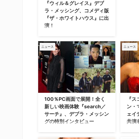
『ウィル＆グレイス』デブ
ラ・メッシング、コメディ版
『ザ・ホワイトハウス』に出
演！
コメディドラマ『ウィル＆グレイス』
のグレイス役で人気を博したデブラ・
メッシングが、ホワイトハウスを舞台
ニュース
ニュース
にした米Starzの政治コメディドラマ
『East Wing（原題）』に出演するこ
とが明らかとなった。 各話30分の
『East Wing』は、企画・出演・脚
本・製作総指揮を兼任するアレクサン
ドラ・ウエントワース（『グッド…
100％PC画面で展開！全く
『ス
新しい映画体験『search／
ン・
サーチ』、デブラ・メッシン
ェイ
グの特別インタビュー
共演
物語がすべてPCの画面上で展開してい
人気ミ
くという斬新なアイデアと巧みなスト
で主演