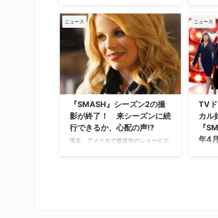
浮上し
開幕から2週間が経ち、グループリー
いた『
グから決勝トーナメントに進出するチ
ニュース
ニュース
生を願
ームが出そろった。W杯で盛り上がる
局の米
ファンのなかには、もちろんハリウッ
た。 
ドセレブの姿も。そこで気になるの
い夢が
が、セレブたちの観戦スタイルだ。母
迫…
国チームの応援に熱が入るセレブたち
がTwitt…
『SMASH』シーズン2の撮
TV
影が終了！ 来シーズンに続
カル
行できるか、心配の声!?
『SM
年4
現在、アメリカで放送中のショービズ
界のサバイバルドラマ『SMASH/スマ
スティ
ッシュ』のシーズン2。アイヴィー役
に集ま
のメーガン・ヒルティが、ツイッター
け、ア
で撮影をすべて終了したことをツイッ
の中で
ターでつぶやき、メインキャストたち
た極上
と撮った"お疲れ様"写真を公開した。
『SMA
メーガンは3月8日に「昨夜、
にDV