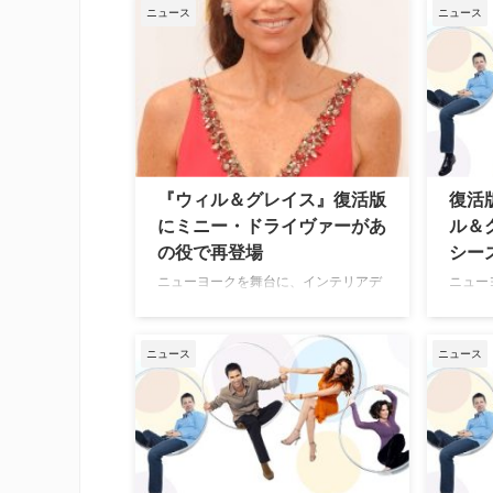
ーリーテリングが話題となり、本年度
ンメント
ニュース
ニュース
サンダンス映画祭観客賞を受賞した映
ン』に
画『search／サーチ』。10月26日
リン・
（金）より全国公開となる本作に出演
ジカル『
している、人気ドラマ『ふたりは友
デビュ
達？ ウィル＆グレイス』のグレイス
いる彼
役でおなじみデブラ・メッシングのイ
した仲
ンタビュ…
『ウィル＆グレイス』復活版
復活
にミニー・ドライヴァーがあ
ル＆
の役で再登場
シー
ニューヨークを舞台に、インテリアデ
ニュー
ザイナーのグレイスとゲイの弁護士ウ
ザイナ
ィルが繰り広げるおかしな日常を描い
ィルが
た人気ドラマ『ふたりは友達？ウィル
た人気
ニュース
ニュース
＆グレイス』。いよいよアメリカでス
ル＆グ
タートする復活版にミニー・ドライヴ
ついて
ァー（『ザ・ディープ 深海からの脱
てきた
出』『ザ・リッチズ』）が出演するこ
に更新
とが明らかになった。米TV Lineらが
の米N
報じてい…
TCA（